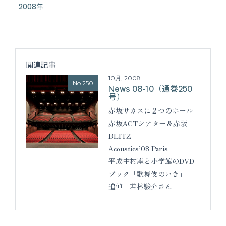
2008年
関連記事
10月, 2008
No.250
News 08-10（通巻250
号）
赤坂サカスに２つのホール
赤坂ACTシアター＆赤坂
BLITZ
Acoustics’08 Paris
平成中村座と小学館のDVD
ブック「歌舞伎のいき」
追悼 若林駿介さん