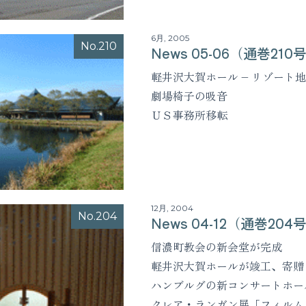
6月, 2005
No.210
News 05-06（通巻210
軽井沢大賀ホール – リゾート
劇場椅子の吸音
ＵＳ事務所移転
12月, 2004
No.204
News 04-12（通巻204
信濃町教会の新会堂が完成
軽井沢大賀ホールが竣工、寄贈
ハンブルグの新コンサートホー
クレア・ランガン展「フィルム