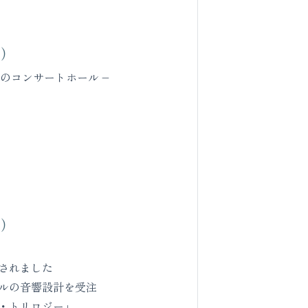
号）
地のコンサートホール –
号）
されました
ルの音響設計を受注
・トリロジー」