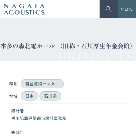
MENU
本多の森北電ホール （旧称・石川厚生年金会館）
PROJECTS
種別
舞台芸術センター
地域
日本
石川県
設計者
黒川紀章建築都市設計事務所
完成年