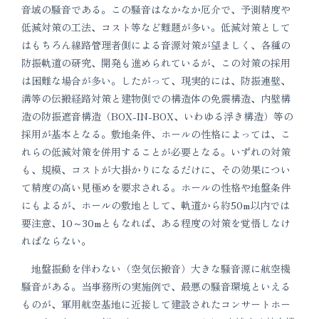
音域の騒音である。この騒音はなかなか厄介で、予測精度や
低減対策の工法、コスト等など難題が多い。低減対策として
はもちろん線路管理者側による音源対策が望ましく、各種の
防振軌道の研究、開発も進められているが、この対策の採用
は困難な場合が多い。したがって、現実的には、防振連壁、
溝等の伝搬経路対策と建物側での構造体の免震構造、内壁構
造の防振遮音構造（BOX-IN-BOX、いわゆる浮き構造）等の
採用が基本となる。敷地条件、ホールの性格によっては、こ
れらの低減対策を併用することが必要となる。いずれの対策
も、規模、コストが大掛かりになるだけに、その効果につい
て精度の高い見極めを要求される。ホールの性格や地盤条件
にもよるが、ホールの敷地として、軌道から約50m以内では
要注意、10～30mともなれば、ある程度の対策を覚悟しなけ
ればならない。
地盤振動を伴わない（空気伝搬音）大きな騒音源に航空機
騒音がある。当事務所の実施例で、最悪の騒音環境といえる
ものが、軍用航空基地に近接して建設されたコンサートホー