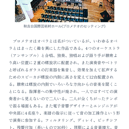
秋吉台国際芸術村ホール(プロメテオのセッティング)
プロメテオはオペラとは名がついているが、いわゆるオペ
ラとはまったく趣を異にした作品である。4つのオーケストラ
（アンサンブル）と合唱、独奏、独唱および語り手が聴衆よ
り高い位置に２重の螺旋状に配置され、また演奏音やベトリ
と呼ばれるガラスの打楽器を集音し、効果を加えて拡声する
ためのスピーカが螺旋の内側に高さを変えて12台配置され
る。聴衆は螺旋の内側でいろいろな方向からの音楽を聞くこ
とになる。指揮者への集中性が廃され、一人ではすべての演
奏者から見えないので二人いる。二人が全くちがったテンポ
で振る場面もある。また電子音響デザイナーとエンジニアが
中央部に4名座り、楽譜の指示に従って音の加工操作という形
で演奏に参加する。フィルタリング、ディレイ、ピッチシフ
ト、残響付加（長いもので30秒）、同期による音量増大、音