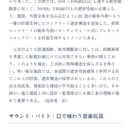
ルであった。この例では、104 ～109dB(A)にも達する航空機
騒音に対して、500Hz で80dB以上の遮音性能が必要とな
り、屋根、外壁全体を包み込むようにRC造の躯体外側へもう
一層の防振支持したコンクリート遮音構造を追加した。鉄筋
コンクリートの躯体外側にカーテンウォール式にプレキャス
トコンクリートを防振支持するイメージである。
上述のような鉄道振動、航空機騒音に対しては、距離減衰
を考慮した配置計画だけでは対処できない事例が増えてお
り、このような場合、工法的に特殊構造を採らざるを得な
い。幸い複合施設では、各室間の遮音性能確保と併用する形
でこれらの防振、遮音構造が採用されているが、これらの工
法は完成後、視覚的な確認が不可能なことも多いので、きめ
細かい施工確認と共に設計・監理者はじめ施工者の理解が極
めて重要である。（池田覚 記）
サウンド・バイト：口で味わう音楽玩具