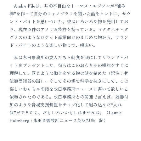
Andre Filoは、耳の不自由なトーマス・エジソンが“噛み
棒”を作って自分のフォノグラフを聞いた話をヒントに、サウ
ンド・バイトを思いついた。彼はいろいろな物を発明してお
り、現在13件のアメリカ特許を持っている。マクダネル・ダ
グラスのようなロケット産業向けのまじめな物から、サウン
ド・バイトのような楽しい物まで、幅広い。
私は永田事務所の友人たちと朝食を共にしてサウンド・バ
イトをプレゼントした。彼らはこのおもちゃの機能をすぐに
理解して、同じような働きをする物の話を始めた（訳注：骨
伝導受話器の話）。そしてその場で科学を抜きにして、この
楽しいおもちゃの話を永田事務所ニュースに書いて欲しいと
依頼されたのである。永田事務所との関連で言えば、残響付
加のような音場支援装置をチップ化して組み込んだ“入れ
歯”ができたら、おもしろいかもしれませんね。（Laurie
Holtzberg : 永田音響設計ニュース英訳担当 記）