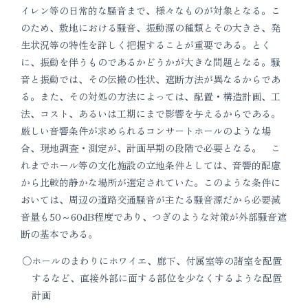
イレン等の日常的な騒音まで、様々なものが対象となる。こ
のため、敷地における騒音、振動源の種類とその大きさ、発
生状況等の特性を詳しく把握することが重要である。とく
に、振動を伴うものであるかどうかが大きな問題となる。騒
音と振動では、その伝搬の性状、遮断方法が異なるからであ
る。また、その対処の方法によっては、配置・構造計画、工
法、コスト、あるいは工期にまで影響を与えるからである。
厳しい音響条件が求められるコンサートホールのような場
合、現地調査・測定が、計画早期の段階で必要となる。 こ
れまでホール等の文化施設の立地条件としては、音響的配慮
から比較的静かな場所が選定されていた。このような条件に
おいては、周辺の道路交通騒音が主たる騒音源だから必要減
音量も50～60dB程度であり、つぎのような対策が外部騒音遮
断の基本である。
ホールのまわりにホワイエ、廊下、付属室等の諸室を配置
するなど、直接外部に面する部位を少なくするような配置
計画