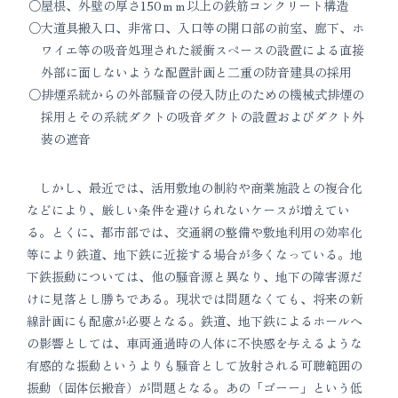
屋根、外壁の厚さ150ｍｍ以上の鉄筋コンクリート構造
大道具搬入口、非常口、入口等の開口部の前室、廊下、ホ
ワイエ等の吸音処理された緩衝スペースの設置による直接
外部に面しないような配置計画と二重の防音建具の採用
排煙系統からの外部騒音の侵入防止のための機械式排煙の
採用とその系統ダクトの吸音ダクトの設置およびダクト外
装の遮音
しかし、最近では、活用敷地の制約や商業施設との複合化
などにより、厳しい条件を避けられないケースが増えてい
る。とくに、都市部では、交通網の整備や敷地利用の効率化
等により鉄道、地下鉄に近接する場合が多くなっている。地
下鉄振動については、他の騒音源と異なり、地下の障害源だ
けに見落とし勝ちである。現状では問題なくても、将来の新
線計画にも配慮が必要となる。鉄道、地下鉄によるホールへ
の影響としては、車両通過時の人体に不快感を与えるような
有感的な振動というよりも騒音として放射される可聴範囲の
振動（固体伝搬音）が問題となる。あの「ゴーー」という低