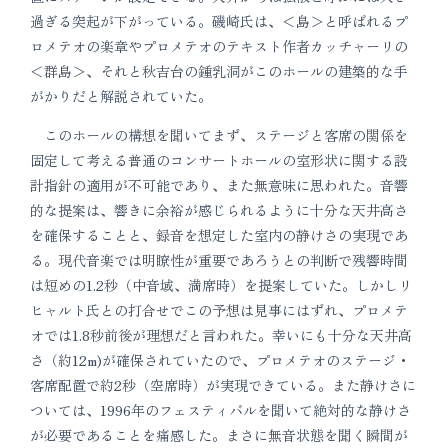
過ぎる突起が下がっている。磯崎氏は、＜島＞と呼ばれるプ
ロメテオの楽章やプロメテオのテキスト作者カッチャーリの
＜群島＞、それと秋吉台の鍾乳洞がこのホールの建築的な手
がかりだと解説されていた。
このホールの構想を聞いてまず、ステージと客席の関係を
固定して考える普通のコンサートホールの室形状に関する設
計指針の適用が不可能であり、また無意味に思われた。音響
的な提案は、響きに余裕が感じられるように十分な天井高さ
を確保することと、録音を想定した室内の静けさの実現であ
る。現代音楽では明瞭性が重要であろうとの判断で残響時間
は短めの1.2秒（中音域、満席時）を提案していた。しかしリ
ヒャルト氏との打合せでこの予想は見事にはずれ、プロメテ
オでは1.8秒前後が理想だと言われた。幸いにも十分な天井高
さ（約12m)が確保されていたので、プロメテオのステージ・
客席配置で約2秒（空席時）が実現できている。また静けさに
ついては、1996年のフェスティバルを聞いて絶対的な静けさ
が必要であることを痛感した。まさに無音状態を聞く瞬間が