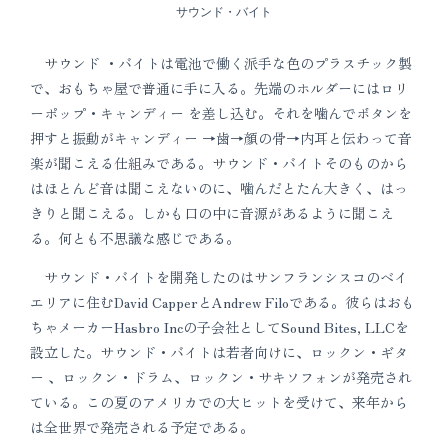
サウンド・バイト
サウンド ・バイトは電池で働く派手な色のプラスチック製
で、おもちゃ屋で普通に手に入る。先端のホルダーにはロリ
ーポップ・キャンディー を差し込む。それを噛んでボタンを
押すと振動がキャンディー →歯→顔の骨→内耳と伝わって音
楽が聞こえる仕組みである。サウンド・バイトそのものから
はほとんど音は聞こえないのに、噛んだとたん大きく、はっ
きりと聞こえる。しかも口の中に音源があるように聞こえ
る。何とも不思議な感じである。
サウンド・バイトを開発したのはサンフランシスコのベイ
エリアに住むDavid CapperとAndrew Filoである。彼らはおも
ちゃメーカーHasbro Incの子会社としてSound Bites, LLCを
設立した。サウンド・バイトは若者向けに、ロックン・ギタ
ー 、ロックン・ドラム、ロックン・サキソフォンが発売され
ている。この夏のアメリカでの大ヒットを受けて、来年から
は全世界で発売される予定である。