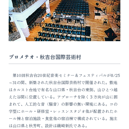
プロメテオ・秋吉台国際芸術村
第10回秋吉台20世紀音楽セミナー＆フェスティバルが8/25
～31の間、新築された秋吉台国際芸術村で開催された。敷地
はカルスト台地で有名な山口県・秋吉台の東側、山ひとつ越
えた谷間に位置している。アプローチを除く３方向が山に囲
まれて、人工的な音（騒音）の影響の無い環境にある。コの
字型にホール・研修室・レッスンスタジオ他が配置されたホ
ール棟と宿泊施設・食堂他の宿泊棟で構成されている。施主
は山口県と秋芳町、設計は磯崎新氏である。