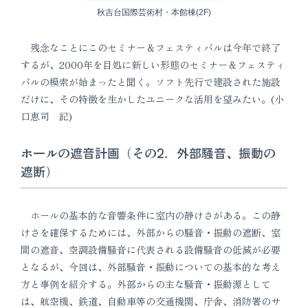
秋吉台国際芸術村・本館棟(2F)
残念なことにこのセミナー＆フェスティバルは今年で終了
するが、2000年を目処に新しい形態のセミナー＆フェスティ
バルの模索が始まったと聞く。ソフト先行で建設された施設
だけに、その特徴を生かしたユニークな活用を望みたい。(小
口恵司 記)
ホールの遮音計画（その2．外部騒音、振動の
遮断）
ホールの基本的な音響条件に室内の静けさがある。この静
けさを確保するためには、外部からの騒音・振動の遮断、室
間の遮音、空調設備騒音に代表される設備騒音の低減が必要
となるが、今回は、外部騒音・振動についての基本的な考え
方と事例を紹介する。外部からの主な騒音・振動源として
は、航空機、鉄道、自動車等の交通機関、庁舎、消防署のサ