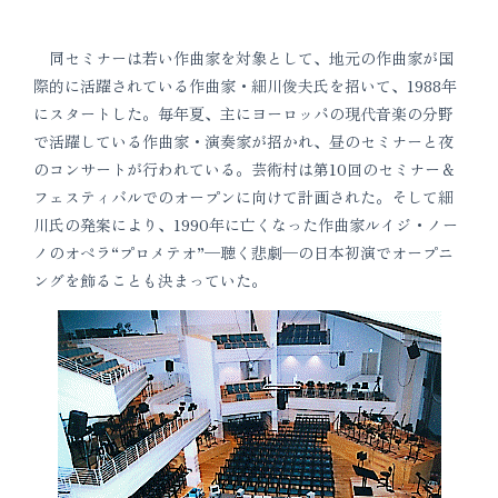
同セミナーは若い作曲家を対象として、地元の作曲家が国
際的に活躍されている作曲家・細川俊夫氏を招いて、1988年
にスタートした。毎年夏、主にヨーロッパの現代音楽の分野
で活躍している作曲家・演奏家が招かれ、昼のセミナーと夜
のコンサートが行われている。芸術村は第10回のセミナー＆
フェスティバルでのオープンに向けて計画された。そして細
川氏の発案により、1990年に亡くなった作曲家ルイジ・ノー
ノのオペラ“プロメテオ”─聴く悲劇─の日本初演でオープニ
ングを飾ることも決まっていた。