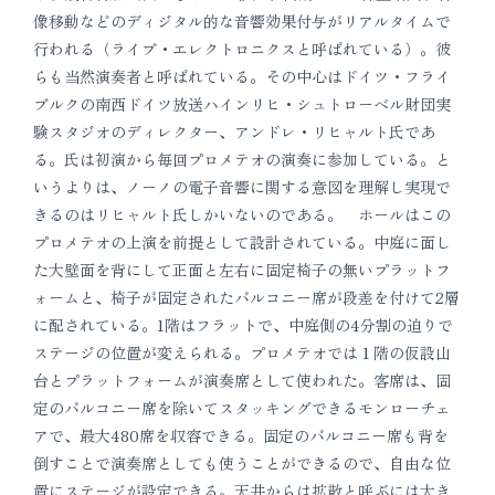
像移動などのディジタル的な音響効果付与がリアルタイムで
行われる（ライブ・エレクトロニクスと呼ばれている）。彼
らも当然演奏者と呼ばれている。その中心はドイツ・フライ
ブルクの南西ドイツ放送ハインリヒ・シュトローベル財団実
験スタジオのディレクター、アンドレ・リヒャルト氏であ
る。氏は初演から毎回プロメテオの演奏に参加している。と
いうよりは、ノーノの電子音響に関する意図を理解し実現で
きるのはリヒャルト氏しかいないのである。 ホールはこの
プロメテオの上演を前提として設計されている。中庭に面し
た大壁面を背にして正面と左右に固定椅子の無いプラットフ
ォームと、椅子が固定されたバルコニー席が段差を付けて2層
に配されている。1階はフラットで、中庭側の4分割の迫りで
ステージの位置が変えられる。プロメテオでは１階の仮設山
台とプラットフォームが演奏席として使われた。客席は、固
定のバルコニー席を除いてスタッキングできるモンローチェ
アで、最大480席を収容できる。固定のバルコニー席も背を
倒すことで演奏席としても使うことができるので、自由な位
置にステージが設定できる。天井からは拡散と呼ぶには大き