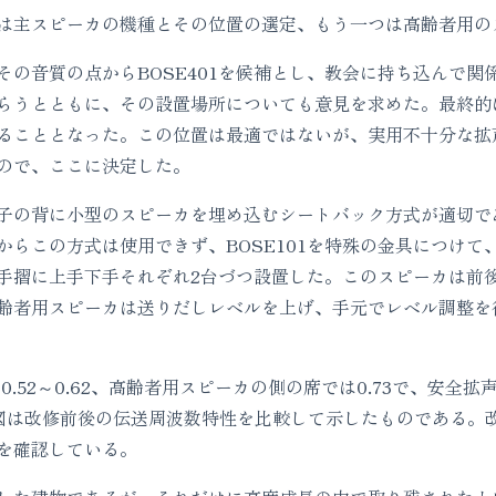
主スピーカの機種とその位置の選定、もう一つは高齢者用の
の音質の点からBOSE401を候補とし、教会に持ち込んで関
らうとともに、その設置場所についても意見を求めた。最終的
ることとなった。この位置は最適ではないが、実用不十分な拡
ので、ここに決定した。
子の背に小型のスピーカを埋め込むシートバック方式が適切で
からこの方式は使用できず、BOSE101を特殊の金具につけて
手摺に上手下手それぞれ2台づつ設置した。このスピーカは前後
齢者用スピーカは送りだしレベルを上げ、手元でレベル調整を
.52～0.62、高齢者用スピーカの側の席では0.73で、安全拡
、また、図は改修前後の伝送周波数特性を比較して示したものである。
を確認している。