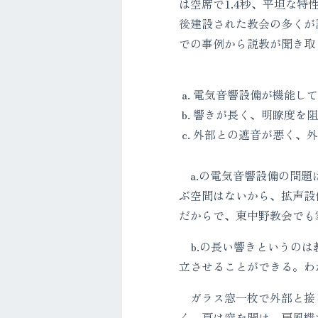
は空席で1.4秒、平坦な
後建設された教会の多くが
での事例から説教が聞き取
電気音響設備が機能して
響きが長く、明瞭度を阻
外部との遮音が悪く、外
a.の電気音響設備の問題
ぶ空間はないから、拡声設
だからで、東中野教会でも
b.の長い響きというのは
立させることができる。わ
ガラス窓一枚で外部と接し
く、夏は窓を開け、扇風機