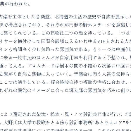
式典が行われた。
内楽を主体とした音楽堂、北海道の生活の歴史や自然を展示し
棟で構成されており、それぞれが円形の野外ステージを意識し
に建てられている。この建物は二つの顔を持っている。一つは
イヤーを横付けして国際会議場に入るいわゆるVIPとされる人
インも格調高く少し気取った雰囲気である。もう一つは中庭側
に来る一般市民のほとんどが自家用車を利用すると予想され、
通って入る。プロムナードは樹木の間の小路から次第に中庭に
と繋がり自然と建物に入っていく。音楽会に向う人達の気持ち
ここでは演出している。複合施設の持つ複数の性格に合わせ、
れぞれの機能のイメージに合った導入部の雰囲気を巧みに創り
より選定された柴滝・松本・鳳・ノア設計共同体が行い、北
。大野氏は大学で教鞭をとる傍ら設計事務所“あとりえコア”
で重要な熱環境についての研究を進める一方、これからの北国