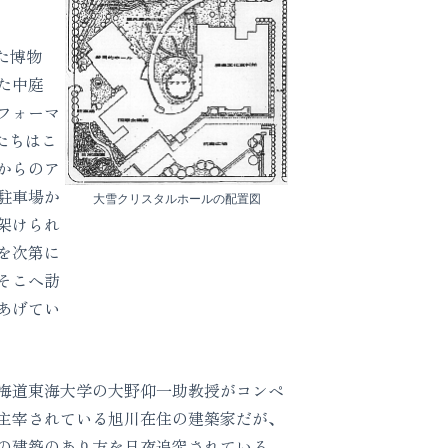
た博物
た中庭
フォーマ
たちはこ
からのア
駐車場か
大雪クリスタルホールの配置図
架けられ
を次第に
そこへ訪
あげてい
海道東海大学の大野仰一助教授がコンペ
を主宰されている旭川在住の建築家だが、
の建築のあり方を日夜追究されている。