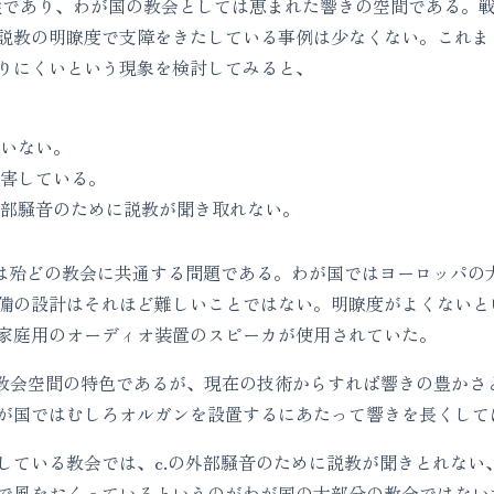
特性であり、わが国の教会としては恵まれた響きの空間である。
説教の明瞭度で支障をきたしている事例は少なくない。これま
りにくいという現象を検討してみると、
いない。
害している。
部騒音のために説教が聞き取れない。
は殆どの教会に共通する問題である。わが国ではヨーロッパの
備の設計はそれほど難しいことではない。明瞭度がよくないと
家庭用のオーディオ装置のスピーカが使用されていた。
教会空間の特色であるが、現在の技術からすれば響きの豊かさ
が国ではむしろオルガンを設置するにあたって響きを長くして
ている教会では、c.の外部騒音のために説教が聞きとれない
で風をおくっているというのがわが国の大部分の教会ではない