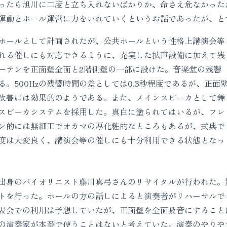
ったら旭川に二度と立ち入れないばかりか、命さえ危なかった
運動とホール運営に力をいれていくというお話であったが、と
ホールとして計画されたが、公共ホールという性格上講演会等
れる催しにも対応できるように、充実した拡声設備に加えて残
ーテンを正面壁全面と2階側壁の一部に設けた。音楽堂の残響
。500Hzの残響時間の差としては0.3秒程度であるが、正面
改善には効果的のようである。また、メインスピーカとして舞
スピーカシステムを採用した。真白に塗られてはいるが、フレ
ン的には無細工でオカマの厚化粧的なところもあるが、式典で
度は大変良く、講演会等の催しにも十分利用できる状態となっ
身のバイオリニスト藤川真弓さんのリサイタルが行われた。
トを行った。ホールの方の話しによると演奏者がリハーサルで
表会での利用は予想していたが、正面壁を全面吸音にすること
の演奏家が本番で使うことはないと考えていた。演奏のやりや