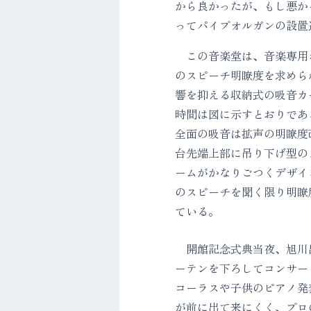
から良かったが、もし悪か
ってパイプオルガンの設置
この音楽堂は、音楽専用
のスピーチ明瞭度を求めら
響を抑える収納式の吸音カ
時間は図に示すとおりである
全面の吸音は拡声の明瞭度
台先端上部に吊り下げ型の
ームがかなりごつくデザイ
のスピーチを聞く限り明瞭
ている。
開館記念式典当夜、旭川出
ーテンを下ろしてコンサー
コーラスや子供のピアノ発
が前に出て来にくく、プロ