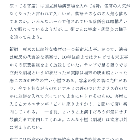
演ってる寄席）は国立劇場演芸場を入れて4軒。寄席の人気が
なくなったと言われて久しいが、落語そのものの人気も落ち
てるのか。いろんなホールで催されている落語会は結構若い
人で賑わっているようだが…。街ごとに寄席・落語会の様子
を追ってみよう。
新宿
東京の伝統的な寄席の一つ新宿末広亭。かつて、演芸
は庶民の代表的な娯楽で、10年位前まではテレビでも末広亭
からの演芸番組をよく放送していた。テレビで見る限りでは
立派な劇場という印象だったが実際は場末の映画館といった
感じの200席位の古い小屋である。客席の後の隅に売店があ
り、今でも昔ながらの丸いアルミの蓋のついたガラス壺のな
かに煎餅を入れて売っていてまさにレトロそのもの。客席に
入るとオネエサンが「どこに座りますか？」と聞いて席に案
内してくれる。「一番前」というと上演中だろうが気にせず
最前列まで案内してくれる。こんな小屋（劇場）は寄席以外
に考えられない。
東京には噺家の団体は落語協会と落語芸術協会の二つがあ