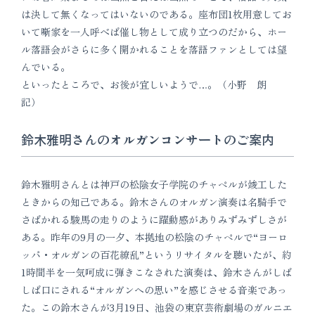
は決して無くなってはいないのである。座布団1枚用意してお
いて噺家を一人呼べば催し物として成り立つのだから、ホー
ル落語会がさらに多く開かれることを落語ファンとしては望
んでいる。
といったところで、お後が宜しいようで…。（小野 朗
記）
鈴木雅明さんのオルガンコンサートのご案内
鈴木雅明さんとは神戸の松陰女子学院のチャペルが竣工した
ときからの知己である。鈴木さんのオルガン演奏は名騎手で
さばかれる駿馬の走りのように躍動感がありみずみずしさが
ある。昨年の9月の一夕、本拠地の松陰のチャペルで“ヨーロ
ッパ・オルガンの百花繚乱”というリサイタルを聴いたが、約
1時間半を一気呵成に弾きこなされた演奏は、鈴木さんがしば
しば口にされる“オルガンへの思い”を感じさせる音楽であっ
た。この鈴木さんが3月19日、池袋の東京芸術劇場のガルニエ