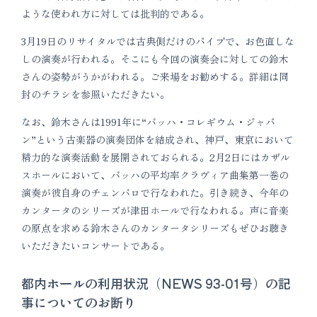
ような使われ方に対しては批判的である。
3月19日のリサイタルでは古典側だけのパイプで、お色直しな
しの演奏が行われる。そこにも今回の演奏会に対しての鈴木
さんの姿勢がうかがわれる。ご来場をお勧めする。詳細は同
封のチラシを参照いただきたい。
なお、鈴木さんは1991年に“バッハ・コレギウム・ジャパ
ン”という古楽器の演奏団体を結成され、神戸、東京において
精力的な演奏活動を展開されておられる。2月2日にはカザル
スホールにおいて、バッハの平均率クラヴィア曲集第一巻の
演奏が彼自身のチェンバロで行なわれた。引き続き、今年の
カンタータのシリーズが津田ホールで行なわれる。声に音楽
の原点を求める鈴木さんのカンタータシリーズもぜひお聴き
いただきたいコンサートである。
都内ホールの利用状況（NEWS 93-01号）の記
事についてのお断り