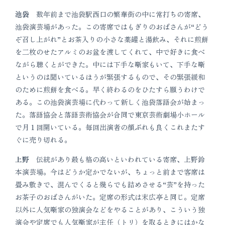
池袋
数年前まで池袋駅西口の繁華街の中に常打ちの寄席、
池袋演芸場があった。この寄席ではもぎりのおばさんが“どう
ぞ召し上がれ”とお茶入りの小さな薬罐と湯飲み、それに煎餅
を二枚のせたアルミのお盆を渡してくれて、中で好きに食べ
ながら聴くとができた。中には下手な噺家もいて、下手な噺
というのは聞いているほうが緊張するもので、その緊張緩和
のために煎餅を食べる。早く終わるのをひたすら願うわけで
ある。この池袋演芸場に代わって新しく池袋落語会が始まっ
た。落語協会と落語芸術協会が合同で東京芸術劇場小ホール
で月１回開いている。毎回出演者の顔ぶれも良くこれまたす
ぐに売り切れる。
上野
伝統があり最も格の高いといわれている寄席、上野鈴
本演芸場。今はどうか定かでないが、ちょっと前まで客席は
畳み敷きで、混んでくると幾らでも詰めさせる“芸”を持った
お茶子のおばさんがいた。定席の形式は末広亭と同じ。定席
以外に人気噺家の独演会などをやることがあり、こういう独
演会や定席でも人気噺家が主任（トリ）を取るときにはかな