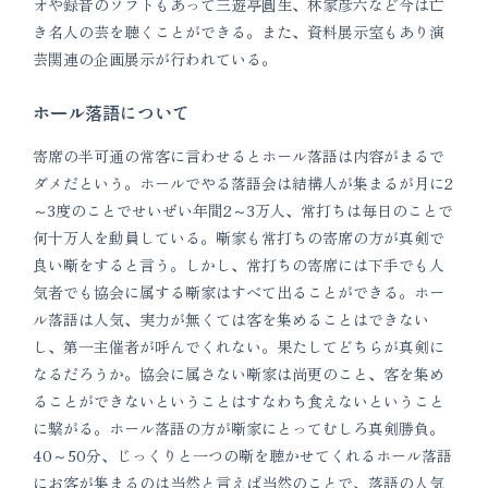
オや録音のソフトもあって三遊亭圓生、林家彦六など今は亡
き名人の芸を聴くことができる。また、資料展示室もあり演
芸関連の企画展示が行われている。
ホール落語について
寄席の半可通の常客に言わせるとホール落語は内容がまるで
ダメだという。ホールでやる落語会は結構人が集まるが月に2
～3度のことでせいぜい年間2～3万人、常打ちは毎日のことで
何十万人を動員している。噺家も常打ちの寄席の方が真剣で
良い噺をすると言う。しかし、常打ちの寄席には下手でも人
気者でも協会に属する噺家はすべて出ることができる。ホー
ル落語は人気、実力が無くては客を集めることはできない
し、第一主催者が呼んでくれない。果たしてどちらが真剣に
なるだろうか。協会に属さない噺家は尚更のこと、客を集め
ることができないということはすなわち食えないということ
に繋がる。ホール落語の方が噺家にとってむしろ真剣勝負。
40～50分、じっくりと一つの噺を聴かせてくれるホール落語
にお客が集まるのは当然と言えば当然のことで、落語の人気