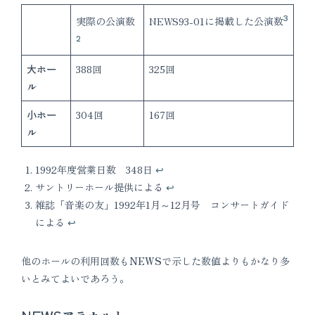
3
NEWS93-01に掲載した公演数
実際の公演数
2
大ホー
388回
325回
ル
小ホー
304回
167回
ル
1992年度営業日数 348日
↩︎
サントリーホール提供による
↩︎
雑誌「音楽の友」1992年1月～12月号 コンサートガイド
による
↩︎
他のホールの利用回数も
NEWS
で示した数値よりもかなり多
いとみてよいであろう。