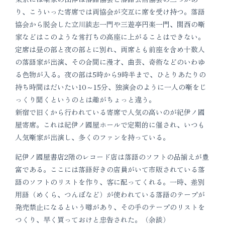
り、こういった寄席では両協会が交互に席を受け持つ。落語
協会から脱会した立川談志一門や三遊亭円楽一門、関西の噺
家などはこのような常打ちの高座に上がることはできない。
定席は昼の部と夜の部とに別れ、両席とも前座を含め十数人
の落語家が出演、その合間に漫才、曲芸、奇術などのいわゆ
る色物が入る。夜の部は5時から9時半まで、ひとりあたりの
持ち時間はだいたい10～15分、独演会のように一人の噺をじ
っくり聞くというのとは趣がちょっと違う。
新宿で旧くから行われている寄席で人気の高いのが紀伊ノ國
屋寄席。これは紀伊ノ國屋ホールで定期的に催され、いつも
人気噺家が出演し、多くのファンを持っている。
紀伊ノ國屋書店2階のレコード店は落語のソフトの品揃えが豊
富である。ここには落語好きの店員がいて市販されている落
語のソフトのリストを作り、客に配ってくれる。一時、差別
用語（めくら、つんぼなど）が使われている落語のテープが
発売禁止になるという噂があり、その手のテープのリストを
つくり、早く買っておけと忠告された。（余談）