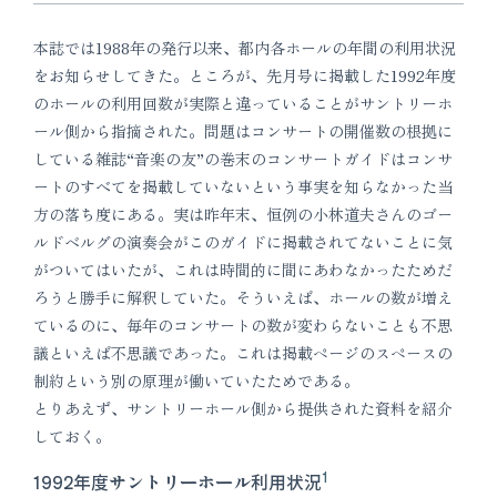
本誌では1988年の発行以来、都内各ホールの年間の利用状況
をお知らせしてきた。ところが、先月号に掲載した1992年度
のホールの利用回数が実際と違っていることがサントリーホ
ール側から指摘された。問題はコンサートの開催数の根拠に
している雑誌“音楽の友”の巻末のコンサートガイドはコンサ
ートのすべてを掲載していないという事実を知らなかった当
方の落ち度にある。実は昨年末、恒例の小林道夫さんのゴー
ルドベルグの演奏会がこのガイドに掲載されてないことに気
がついてはいたが、これは時間的に間にあわなかったためだ
ろうと勝手に解釈していた。そういえば、ホールの数が増え
ているのに、毎年のコンサートの数が変わらないことも不思
議といえば不思議であった。これは掲載ページのスペースの
制約という別の原理が働いていたためである。
とりあえず、サントリーホール側から提供された資料を紹介
しておく。
1
1992年度サントリーホール利用状況