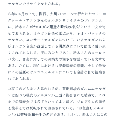
オルガンでリサイタルをされる。
昨年の4月の上旬、関西、九州の7ホールで行われたマリー＝
クレール・アランさんのオルガンリサイタルのプログラム
に、鈴木さんが
“オルガン建造と時代の様式”
という一文を寄
せておられる。オルガン音楽の原点から、ネオ・バロックの
オルガン、コンサートオルガンについて、いまオルガンおよ
びオルガン音楽が直面している問題点について簡潔に言い尽
くされておられる。実にみごとであり、鈴木さんのヨーロッ
パ文化、音楽に対しての洞察力の深さを物語っている文章で
ある。さらに、現在における古楽器演奏の意義、そして最後
にこの話題のガルニエオルガンについても冷静な目で観察さ
れておられる。
ご存じの方も多いと思われるが、芸術劇場のガルニエオルガ
ンは四つの様式のオルガンが二面に複合された構造で、これ
までの演奏会では必ずといってよいほど、プログラムの前半
と後半とでは反転されて演奏されている。“お色直しオルガ
ン”とは菅野浩和先生の名言である。しかし、鈴木さんはこの