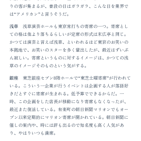
りの客が集まるが、普段の日はガラガラ、こんな日を業界で
は“アメリカン”と言うそうだ。
浅草
浅草演芸ホールも東京常打ちの寄席の一つ。寄席とし
ての格は他より落ちるらしいが定席の形式は末広亭と同じ。
かつては演芸と言えば浅草、といわれるほど東京のお笑いの
本拠地で、お笑いのスターを多く輩出したが、最近はずいぶ
ん寂しい。寄席というものに対するイメージは、かつての浅
草のイメージそのものという気がする。
銀座
東芝銀座セブン8階ホールで“東芝土曜寄席”が行われて
いる。こういう一企業が行うイベントは企画する人が落語好
きだとすぐに寄席が生まれる。低予算でできるからだ。一
時、この企画をした店長が移動になり寄席もなくなったが、
最近また復活している。有楽町の朝日新聞マリオンでもオー
プン以来定期的にマリオン寄席が開かれている。朝日新聞に
催しの案内や、時には評も出るので知名度も高く人気があ
り、やはりいつも満席。