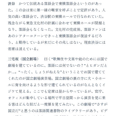
渋谷
かつて伝統ある落語会で東横落語会というのがあっ
た。この会は常に第一線の噺家を呼ぶことで定評があり、人
気の高い落語会で、渋谷駅の東横ホールで行なわれていた。
残念ながら東急文化村の計画に合わせて東横ホールが閉館と
なり、落語会もなくなった。文化村の完成後、落語ファンは
あのシアターコクーンできっと東横落語会が復活するだろ
う、と期待しているが未だにその兆しはない。現在渋谷には
寄席は消えている。
三宅坂（国立劇場）
曰く“歌舞伎や文楽や能のためには国で
劇場を建てているのに、落語には何でないの？”とヒガンだと
か…。“ったく、しょうがねえな”ということでお国で建てて
くれたのが国立劇場演芸場。国立劇場の裏の方に大・小ホー
ルに背を向けるような形で建てられているのがなんとなくイ
ジケて見える。ここでも定席は昼からやっているが、官庁、
オフィスが集中している場所で平日昼間っから演芸を見に来
る客はどんな奴だと一度顔を見てみたい。この劇場で“さすが
国立だ”と思うのは落語関連書物のライブラリーがあり、ビデ