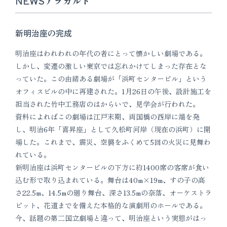
NEWSアラカルト
新明治座の完成
明治座はわれわれの年代の者にとって懐かしい劇場である。
しかし、変遷の激しい東京では忘れかけてしまった存在とな
っていた。この由緒ある劇場が「浜町センタービル」という
オフィスビルの中に再建された。1月26日の午後、設計施工を
担当された竹中工務店のはからいで、見学会が行われた。
資料によればこの劇場は江戸末期、両国橋の西岸に端を発
し、明治6年「喜昇座」として久松町河岸（現在の浜町）に開
場した。これまで、震災、空襲をふくめて5回の火災に見舞わ
れている。
新明治座は浜町センタービルの下方に約1400席の客席が食い
込む形で取り込まれている。舞台は40m×19m、すの子の高
さ22.5m、14.5mの廻り舞台、深さ13.5mの奈落、オーケストラ
ピット、花道までを備えた本格的な演劇用のホールである。
今、話題の第二国立劇場と違って、明治座という実態がはっ