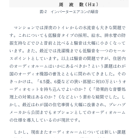
図-2 インバーターエアコンの騒音
マンションでは深夜のトイレからの水流音も大きな間題で
す。これについても低騒音タイプの採用、給水、排水管の防
振支持などでひと昔前と比べると騒音は大幅に小さくなって
います。また、最近では洗濯機までも低騒音を一つのセール
スポイントとしています。以上は騒音の間題ですが、住居内
のオーディオルームはいかにあるべきか？という課題はわが
国のオーディオ機器の普及とともに問われてきました。その
きっかけは、「4.5畳、6畳などの狭い部屋に何10万というオ
ーディオセットを持ち込んでよいのか？《「効果的な音響処
理上の対策はあるのか？《などという素朴な疑間でした。し
かし、最近はわが国の住宅事情も大幅に改善され、プレハブ
メーカから公団までもオプションとしてのオーディオルーム
の仕様を導入しているのが現状です。
しかし、現在またオーディオルームについては新しい課題