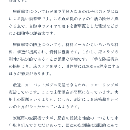
床衝撃音についてわが国で間題となるのは子供のとびはね
による鈊い衝撃音です。この点が靴のままの生活の欧米と異
なる点で、自動車のタイヤの落下を衝撃源とした測定などは
わが国独特の評価法です。
床衝撃音の防止についても、材料メーカからいろいろな材
料、構造が提案され、資料は豊富です。しかし、床スラブの
剛性が決定的であることは厳粛な事実です。下手な防振構造
の採用より、床スラブを厚く、具体的には200mm程度にする
ほうが効果があります。
最近、カーペットがダニ間題できらわれ、フローリングが
復活しています。ここで床衝撃音が間題になっています。実
用上の間題というよりも、むしろ、測定による床衝撃音レペ
ルの上昇がひっかかっているようです。
家庭用の空調機ですが、騒音の低減を性能の一つとして永
年取り組んできただけあって、国産の空調機は国際的にみて