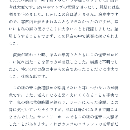
者は大変です。PA卓やアンプの電源を切ったり、最期には空
調まで止めました。しかしこの音は消えません。演奏中です
ので、客席内を歩きまわることもできなかったのですが、幸
いにも私の席の後方でとくに大きいことを確認しました。結
局どうすることもできず、この怪音の中で演奏は続けられま
した。
演奏が終わった時、あるお年寄りとともにこの怪音がロビ
ーに流れ出たことを係の方が確認しました。実態は不明でし
たが、特定の方の鞄の中からの音であったことだけは事実で
した。迷惑な話です。
この種の音は余程静かな環境でないと耳につかないのが特
色です。また、老人になると聞こえにくくなることも事実で
す。私の娘は休憩時間が終わり、ホールに入った途端、この
音に気付いていたそうですが、私には静かになるまで聞こえ
ませんでした。サントリーホールでもこの種の怪音に大騒ぎ
したことがあります。これはカメラのフラッシュの充電音だ