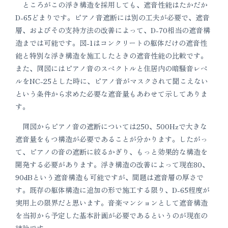
ところがこの浮き構造を採用しても、遮音性能はたかだか
D-65どまりです。ピアノ音遮断には別の工夫が必要で、遮音
層、およびその支持方法の改善によって、D-70相当の遮音構
造までは可能です。図-1はコンクリートの躯体だけの遮音性
能と特別な浮き構造を施工したときの遮音性能の比較です。
また、同図にはピアノ音のスペクトルと住居内の暗騒音レペ
ルをNC-25とした時に、ピアノ音がマスクされて聞こえない
という条件から求めた必要な遮音量もあわせて示してありま
す。
同図からピアノ音の遮断については250、500Hzで大きな
遮音量をもつ構造が必要であることが分かります。したがっ
て、ピアノの音の遮断に絞るかぎり、もっと効果的な構造を
開発する必要があります。浮き構造の改善によって現在80、
90dBという遮音構造も可能ですが、間題は遮音層の厚さで
す。既存の躯体構造に追加の形で施工する限り、D-65程度が
実用上の限界だと思います。音楽マンションとして遮音構造
を当初から予定した基本計画が必要であるというのが現在の
結論です。