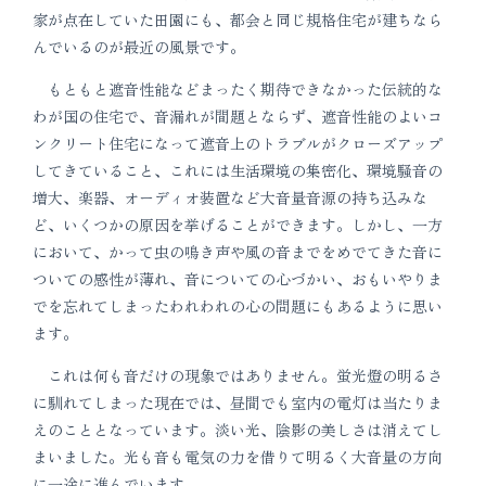
家が点在していた田園にも、都会と同じ規格住宅が建ちなら
んでいるのが最近の風景です。
もともと遮音性能などまったく期待できなかった伝統的な
わが国の住宅で、音漏れが間題とならず、遮音性能のよいコ
ンクリート住宅になって遮音上のトラブルがクローズアップ
してきていること、これには生活環境の集密化、環境騒音の
増大、楽器、オーディオ装置など大音量音源の持ち込みな
ど、いくつかの原因を挙げることができます。しかし、一方
において、かって虫の鳴き声や風の音までをめでてきた音に
ついての感性が薄れ、音についての心づかい、おもいやりま
でを忘れてしまったわれわれの心の問題にもあるように思い
ます。
これは何も音だけの現象ではありません。蛍光燈の明るさ
に馴れてしまった現在では、昼間でも室内の電灯は当たりま
えのこととなっています。淡い光、陰影の美しさは消えてし
まいました。光も音も電気の力を借りて明るく大音量の方向
に一途に進んでいます。