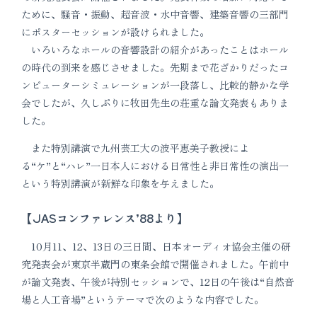
ために、騒音・振動、超音波・水中音響、建築音響の三部門
にポスターセッションが設けられました。
いろいろなホールの音響設計の紹介があったことはホール
の時代の到来を感じさせました。先期まで花ざかりだったコ
ンピューターシミュレーションが一段落し、比較的静かな学
会でしたが、久しぷりに牧田先生の荘重な論文発表もありま
した。
また特別講演で九州芸工大の波平恵美子教授によ
る“ケ”と“ハレ”一日本人における日常性と非日常性の演出一
という特別講演が新鮮な印象を与えました。
【JASコンファレンス’88より】
10月11、12、13日の三日間、日本オーディオ協会主催の研
究発表会が東京半蔵門の東条会館で開催されました。午前中
が論文発表、午後が持別セッションで、12日の午後は“自然音
場と人工音場”というテーマで次のような内容でした。