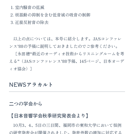
室内騒音の低減
板振動の抑制を含む低音域の吸音の制御
近接反射音の除去
以上の点については、本号に紹介します。JASコンファレ
ンス’88の予稿に説明しておきましたのでご参考ください。
［永田穂“最近のオーディオ技術からリスニングルームを考
える”（JASコンファレンス’88予稿、145ページ、日本オーデ
ィオ協会）］
NEWSアラカルト
二つの学会から
【日本音響学会秋季研究発表会より】
10月3、4、5日の三日間、福岡市の東和大学において恒例
の研究発表会が開催されました。発表件数の増加に対応する