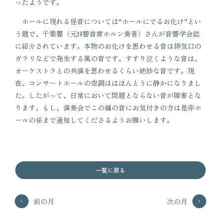
ったようです。
ホールに現れる怪音については“ホールにでるお化け”とい
う題で、千葉馨（元N響首席ホルン奏者）さんが音響学会誌
に紹介されています。本物のお化けを思わせる音は排気口の
ガラリなどで発生する風の音です。すすり泣くような音は、
オーケストラとの共演を思わせるくらい絶妙な音です。現
在、コンサートホールの空調ははほんとうに静かになりまし
た。したがって、日常において問題とならない音が障害とな
ります。もし、演奏会でこの種の音にお気付きの方は是非ホ
ールの係まで通知してくださるようお願いします。
一覧に戻る
前の月
次の月