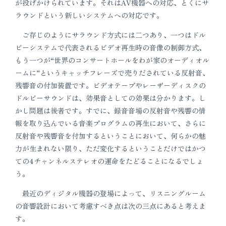
が投げかけられています。それはAV機器への対応、とくにサ
ラウンドという新しいシステムヘの対応です。
ご存じのようにサラウンド方式には二つあり、一つはドル
ビーシステムで代表されるビデオ再生時の音像の制御方式、
もう一つが“世界のコンサートホールをわが家のオーディオル
ームに”というキャッチフレーズで売りだされている反射音、
残響音の付加装置です。ビデオテープやレーザーディスクの
ドルビーサウンドは、効果音としての効果は分かります。し
かし問題は後者です。すでに、録音音場の反射音や残響の情
報を取り込んでいる音楽プログラムの再生において、さらに
反射音や残響音を付加するということにおいて、何らかの魅
力が生まれない限り、ただ変化するということだけではかつ
ての4チャンネルステレオの運命をたどることになるでしょ
う。
最近のディジタル機器の登場によって、リスニングルーム
の音響設計において考慮すベき点は次の三点にあると考えま
す。