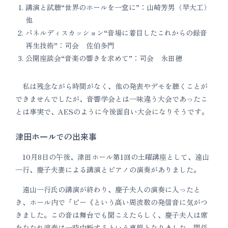
講演と試聴“世界のホールを一堂に”：山崎芳男（早大工）
他
パネルディスカッション“音場に着目したこれからの録音
再生技術”：司会 佐伯多門
公開座談会“音楽の響きを求めて”：司会 永田穂
私は残念ながら時間がなく、他の発表やデモを聴くことが
できませんでしたが、音響学会とは一味違う大会であったこ
とは事実で、AESのように今後面自い大会になりそうです。
津田ホールでの出来事
10月8日の午後、津田ホール第1回の土曜講座として、遠山
一行、慶子夫妻による講演とピアノの演奏がありました。
遠山一行氏の講演が終わり、慶子夫人の演奏に入ったと
き、ホール内で「ピー《という高い周波数の発信音に気がつ
きました。この音は舞台でも聞こえたらしく、慶子夫人は席
をたたれ演奏は一時中断するという事態となりました。関係