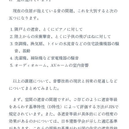
現在の住居が抱えている音の間題、これを大別すると次の
五つになります。
隣戸との遮音、とくにピアノに対して
階上からの床衝撃音、とくに子供の飛びはねに対して
空調機、換気扇、トイレの水流音などの住宅設備機器の騒
音、振動
洗濯機、掃除機など家電機器の騒音
オーディオルーム、AVルームの室内音響
以上の課題について、音響技術の現状と将来の見通しなど
についてまとめてみました。
まず、室間の遮音の間題ですが、ご存じのように遮音等級
をあらわす基準特性（D特性）によって評価する方法がJISで
規定されています。また、各遮音等級が具体的にどの程度の
効果があるのかについては、日本建築学会が示した適応基準
があります。これらの規格や基準がわが国の住宅の遮音性能