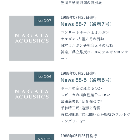
笠間日動美術館の特別展
1988年07月25日発行
No.007
News 88-7（通巻7号）
コンサートホールとオルガン
オルガン5人組とその活動
日本オルガン研究会とその活動
神奈川県立県民ホールのオルガンコンサ
ート
1988年06月25日発行
No.006
News 88-6（通巻6号）
ホールの音は変わるのか
スピーカの指向性論争in USA
富田義男氏“音を探ねて”
千秋晴三氏“造形と音響”
石堂淑郎氏“君は聞いたか廃墟のフルトヴ
ェングラーを”
1988年05月25日発行
No.005