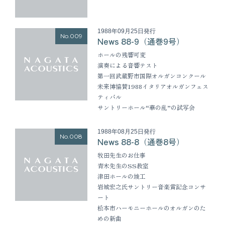
1988年09月25日発行
No.009
News 88-9（通巻9号）
ホールの残響可変
演奏による音響テスト
第一回武蔵野市国際オルガンコンクール
未来博協賛1988イタリアオルガンフェス
ティバル
サントリーホール“華の乱”の試写会
1988年08月25日発行
No.008
News 88-8（通巻8号）
牧田先生のお仕事
青木先生のSS教室
津田ホールの竣工
岩城宏之氏サントリー音楽賞記念コンサ
ート
松本市ハーモニーホールのオルガンのた
めの新曲