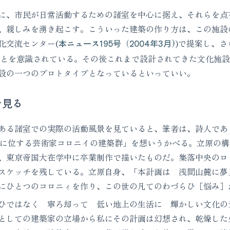
、市民が日常活動するための諸室を中心に据え、それらを点
、親しみを湧き起こす。こういった建築の作り方は、この施設
化交流センター(
本ニュース195号（2004年3月)
)で提案し、
とを意識されている。その後これまで設計されてきた文化施設
設の一つのプロトタイプとなっているといっていい。
を見る
る諸室での実際の活動風景を見ていると、筆者は、詩人であり
麓に位する芸術家コロニイの建築群」を想いうかべる。立原の
、東京帝国大在学中に卒業制作で描いたものだ。集落中央のロ
スケッチを残している。立原自身、「本計画は 浅間山麓に夢
にひとつのコロニィを作り、この世の凡てのわづらひ［悩み］
ひではなく 寧ろ却って 低い地上の生活に 輝かしい文化の
としての建築家の立場から私にその計画は幻想され、乾燥した