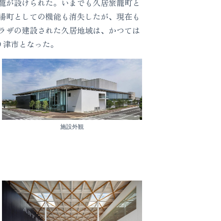
籠が設けられた。いまでも久居旅籠町と
場町としての機能も消失したが、現在も
ラザの建設された久居地域は、かつては
り津市となった。
施設外観