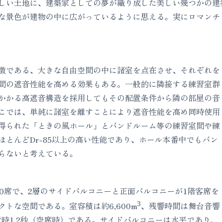
しい土地に、建築家としての夢が織り成した美しい幾つかの建
な景色が建物の中に広がっているように思える。実にロマンチ
徴である、大きな自由空間の中に諸室を点在させ、それぞれを
間の遮音性能を高める効果もある。一般的に隣接する練習室群
かかる高遮音構造を採用してもその配置条件から隣の部屋の音
こでは、単純に諸室を離すことにより遮音性能を高め同時使用
得られた「ときの風ホール」とバンドルーム等の練習室間や練
ほとんどDr-85以上の高い性能であり、ホール本番中でもバン
らないと考えている。
0席で、2層のサイドバルコニーと正面バルコニーが1階客席を
3
トな空間である。室容積は約6,600m
、残響時間は舞台音響
置時1.2秒（空席時）である。サイドバルコニーは水平であり、