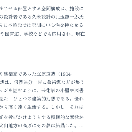
在させる配置とする空間構成は、施設に
の設計者である久米設計の兒玉謙一郎氏
さらに本施設では空間に中心性を持たせる
や図書館、学校などでも応用され、現在
建築家であった立原道造（1914ー
構想は、信濃追分一帯に芸術家などが集う
ッジを囲むように、芸術家の小屋や図書
見た ひとつの建築的幻想である。優れ
から高く遠く生活する。しかし それは
光を投げかけようとする積極的な意欲か
火山地方の高原にその夢は結晶した。…