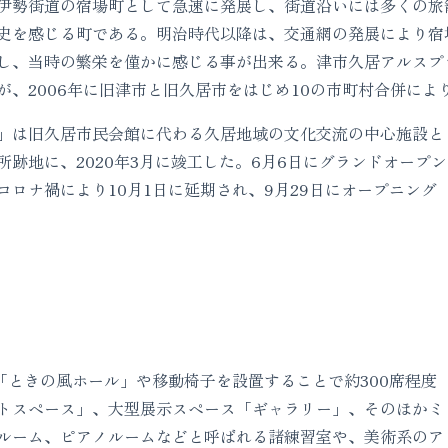
伊勢街道の宿場町として急速に発展し、街道沿いには多くの旅
史を感じる町である。明治時代以降は、交通網の発展により宿
し、当時の繁栄を僅かに感じる事が出来る。津市久居アルスプ
が、2006年に旧津市と旧久居市をはじめ10の市町村合併によ
」は旧久居市民会館に代わる久居地域の文化交流の中心施設と
跡地に、2020年3月に竣工した。6月6日にグランドオープン
ロナ禍により10月1日に延期され、9月29日にオープニング
「ときの風ホール」や移動椅子を設置することで約300席程度
トスペース」、大型展示スペース「ギャラリー」、そのほかミ
ルーム、ピアノルームなどと呼ばれる諸練習室や、美術系のア