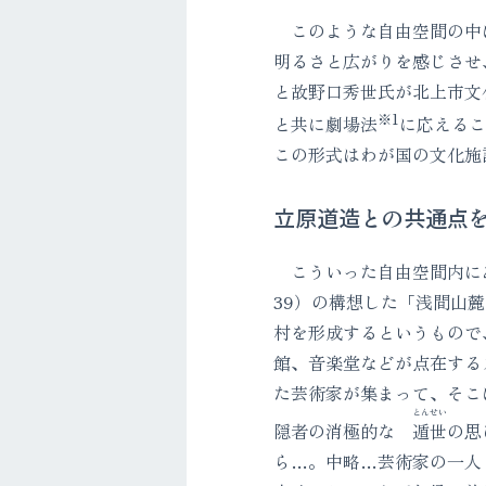
このような自由空間の中に
明るさと広がりを感じさせ
と故野口秀世氏が北上市文
※1
と共に劇場法
に応えるこ
この形式はわが国の文化施
立原道造との共通点
こういった自由空間内にあ
39）の構想した「浅間山
村を形成するというもので
館、音楽堂などが点在する
た芸術家が集まって、そこ
とんせい
隠者の消極的な
遁世
の思
ら…。中略…芸術家の一人