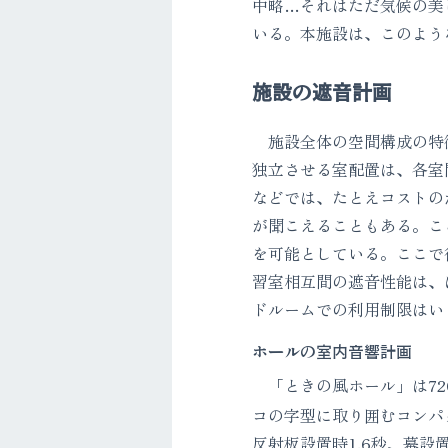
中略…それはただ気候の美
いる。本施設は、このよう
施設の遮音計画
施設全体の空間構成の特
独立させる室配置は、各室
などでは、たとえコストの
が聞こえることもある。こ
を可能としている。ここで
習室相互間の遮音性能は、
ドルームでの利用制限はい
ホールの室内音響計画
「ときの風ホール」は72
コの字型に取り囲むコンパク
反射板設置時1.6秒、幕設