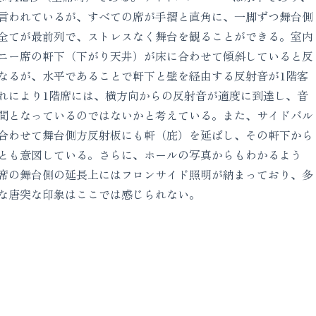
言われているが、すべての席が手摺と直角に、一脚ずつ舞台側
全てが最前列で、ストレスなく舞台を観ることができる。室内
ニー席の軒下（下がり天井）が床に合わせて傾斜していると反
なるが、水平であることで軒下と壁を経由する反射音が1階客
れにより1階席には、横方向からの反射音が適度に到達し、音
間となっているのではないかと考えている。また、サイドバル
合わせて舞台側方反射板にも軒（庇）を延ばし、その軒下から
とも意図している。さらに、ホールの写真からもわかるよう
席の舞台側の延長上にはフロンサイド照明が納まっており、多
な唐突な印象はここでは感じられない。