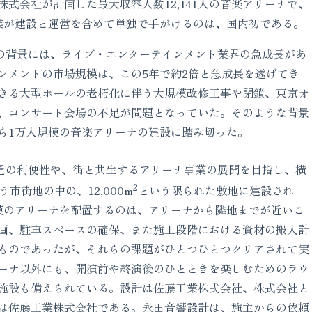
式会社が計画した最大収容人数12,141人の音楽アリーナで、
業が建設と運営を含めて単独で手がけるのは、国内初である。
背景には、ライブ・エンターテインメント業界の急成長があ
ンメントの市場規模は、この5年で約2倍と急成長を遂げてき
きる大型ホールの老朽化に伴う大規模改修工事や閉鎖、東京オ
、コンサート会場の不足が問題となっていた。そのような背景
ら1万人規模の音楽アリーナの建設に踏み切った。
の利便性や、街と共生するアリーナ事業の展開を目指し、横
2
市街地の中の、12,000m
という限られた敷地に建設され
模のアリーナを配置するのは、アリーナから隣地までが近いこ
画、駐車スペースの確保、また施工段階における資材の搬入計
ものであったが、それらの課題がひとつひとつクリアされて実
ーナ以外にも、開演前や終演後のひとときを楽しむためのラウ
施設も備えられている。設計は佐藤工業株式会社、株式会社と
は佐藤工業株式会社である。永田音響設計は、施主からの依頼