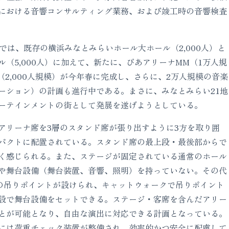
における音響コンサルティング業務、および竣工時の音響検査
では、既存の横浜みなとみらいホール大ホール（2,000人）と
（5,000人）に加えて、新たに、ぴあアリーナMM（1万人規
hama（2,000人規模）が今年春に完成し、さらに、2万人規模の音楽
ーション）の計画も進行中である。まさに、みなとみらい21地
ーテインメントの街として発展を遂げようとしている。
リーナ席を3層のスタンド席が張り出すように3方を取り囲
パクトに配置されている。スタンド席の最上段・最後部からで
く感じられる。また、ステージが固定されている通常のホール
や舞台設備（舞台装置、音響、照明）を持っていない。その代
所の吊りポイントが設けられ、キャットウォークで吊りポイント
設で舞台設備をセットできる。ステージ・客席を含んだアリー
とが可能となり、自由な演出に対応できる計画となっている。
には荷重チェック装置が整備され、効率的かつ安全に配慮して