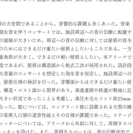
の大空間であることから、音響的な課題も多くあった。音楽
発生音を伴うコンサートでは、施設周辺への音の伝搬に配慮す
の面積が大きいため、周辺への音の伝搬に対しては屋根の寄与
のためにはできるだけ重たい屋根としたいところである。一方
重負担が大きく、できるだけ軽い屋根としたい。本アリーナで
造であるが、屋根は構造面から乾式工法が採用された。設計段
大音量のコンサートを想定した発生音を仮定し、施設周辺への
、屋根仕様の検討を行った。音響面からはできるだけ重たい屋
、構造・コスト面から限界があり、高速道路や鉄道が敷地に近
大きい状況であったことも考慮し、高圧木毛セメント板25mm
なった。壁については、コンクリート壁に設置される大型の搬
の客席入口扉の遮音性能とその仕様が課題であった。ステージ
ャッターについては、アリーナから外部に対して、荷捌きスペ
ャッターを設けた。また、荷捌きスペースは、音の伝搬途中で