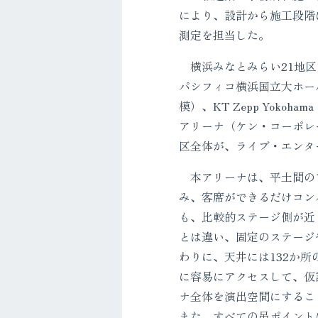
により、設計から施工段階
測定を担当した。
横浜みなとみらい21地区
パシフィコ横浜国立大ホール
模）、KT Zepp Yoko
アリーナ（ケン・コーポレ
区全体が、ライブ・エンタ
本アリーナは、平土間のア
み、客席ができるだけコン
も、比較的ステージ側が近
とは違い、固定のステージ
わりに、天井には132か
に容易にアクセスして、仮
ナ全体を演出空間にするこ
また、すべての吊ポイント