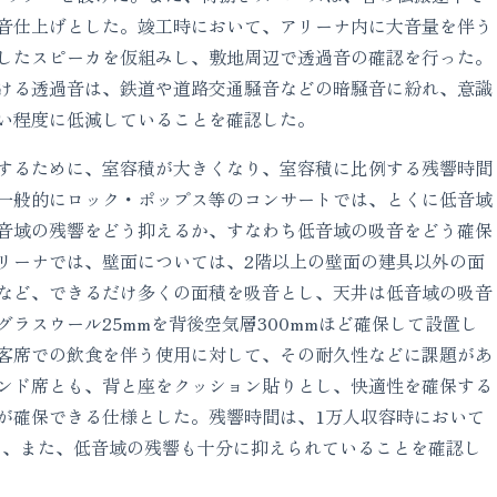
音仕上げとした。竣工時において、アリーナ内に大音量を伴う
したスピーカを仮組みし、敷地周辺で透過音の確認を行った。
ける透過音は、鉄道や道路交通騒音などの暗騒音に紛れ、意識
い程度に低減していることを確認した。
するために、室容積が大きくなり、室容積に比例する残響時間
一般的にロック・ポップス等のコンサートでは、とくに低音域
音域の残響をどう抑えるか、すなわち低音域の吸音をどう確保
リーナでは、壁面については、2階以上の壁面の建具以外の面
など、できるだけ多くの面積を吸音とし、天井は低音域の吸音
ラスウール25mmを背後空気層300mmほど確保して設置し
客席での飲食を伴う使用に対して、その耐久性などに課題があ
ンド席とも、背と座をクッション貼りとし、快適性を確保する
が確保できる仕様とした。残響時間は、1万人収容時において
であり、また、低音域の残響も十分に抑えられていることを確認し