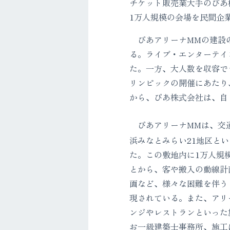
チケット販売業大手のぴあ株
1万人規模の会場を民間企
ぴあアリーナMMの建設の
る。ライブ・エンターテイ
た。一方、大人数を収容で
リンピックの開催にあたり
から、ぴあ株式会社は、自
ぴあアリーナMMは、交通
浜みなとみらい21地区という
た。この敷地内に1万人規
とから、客や搬入の動線計
画など、様々な困難を伴う
現されている。また、アリ
ンジやレストランといった
お一級建築士事務所、施工