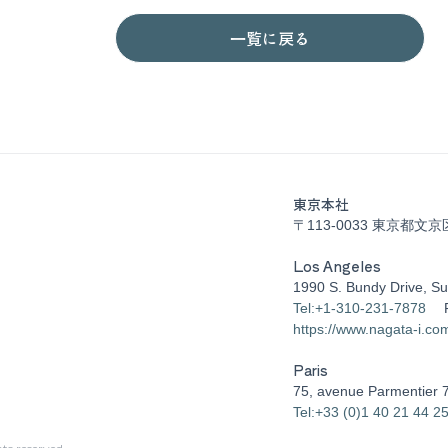
一覧に戻る
東京本社
〒113-0033 東京都文京
Los Angeles
1990 S. Bundy Drive, Su
Tel:+1-310-231-7878
https://www.nagata-i.co
Paris
75, avenue Parmentier 
Tel:+33 (0)1 40 21 44 2