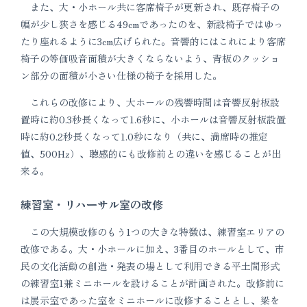
また、大・小ホール共に客席椅子が更新され、既存椅子の
幅が少し狭さを感じる49cmであったのを、新設椅子ではゆっ
たり座れるように3cm広げられた。音響的にはこれにより客席
椅子の等価吸音面積が大きくならないよう、背板のクッショ
ン部分の面積が小さい仕様の椅子を採用した。
これらの改修により、大ホールの残響時間は音響反射板設
置時に約0.3秒長くなって1.6秒に、小ホールは音響反射板設置
時に約0.2秒長くなって1.0秒になり（共に、満席時の推定
値、500Hz）、聴感的にも改修前との違いを感じることが出
来る。
練習室・リハーサル室の改修
この大規模改修のもう1つの大きな特徴は、練習室エリアの
改修である。大・小ホールに加え、3番目のホールとして、市
民の文化活動の創造・発表の場として利用できる平土間形式
の練習室1兼ミニホールを設けることが計画された。改修前に
は展示室であった室をミニホールに改修することとし、梁を