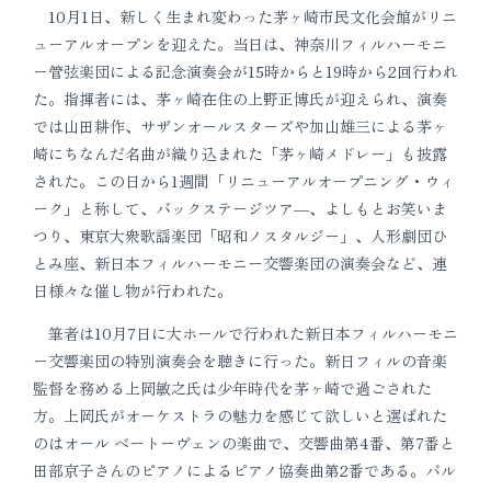
10月1日、新しく生まれ変わった茅ヶ崎市民文化会館がリニ
ューアルオープンを迎えた。当日は、神奈川フィルハーモニ
ー管弦楽団による記念演奏会が15時からと19時から2回行われ
た。指揮者には、茅ヶ崎在住の上野正博氏が迎えられ、演奏
では山田耕作、サザンオールスターズや加山雄三による茅ヶ
崎にちなんだ名曲が織り込まれた「茅ヶ崎メドレー」も披露
された。この日から1週間「リニューアルオープニング・ウィ
ーク」と称して、バックステージツア―、よしもとお笑いま
つり、東京大衆歌謡楽団「昭和ノスタルジー」、人形劇団ひ
とみ座、新日本フィルハーモニー交響楽団の演奏会など、連
日様々な催し物が行われた。
筆者は10月7日に大ホールで行われた新日本フィルハーモニ
ー交響楽団の特別演奏会を聴きに行った。新日フィルの音楽
監督を務める上岡敏之氏は少年時代を茅ヶ崎で過ごされた
方。上岡氏がオーケストラの魅力を感じて欲しいと選ばれた
のはオール ベートーヴェンの楽曲で、交響曲第4番、第7番と
田部京子さんのピアノによるピアノ協奏曲第2番である。バル