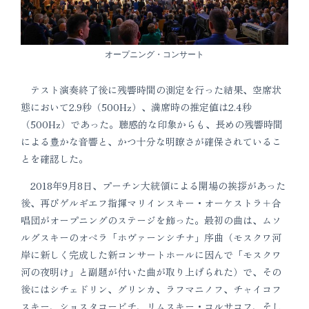
オープニング・コンサート
テスト演奏終了後に残響時間の測定を行った結果、空席状
態において2.9秒（500Hz）、満席時の推定値は2.4秒
（500Hz）であった。聴感的な印象からも、長めの残響時間
による豊かな音響と、かつ十分な明瞭さが確保されているこ
とを確認した。
2018年9月8日、プーチン大統領による開場の挨拶があった
後、再びゲルギエフ指揮マリインスキー・オーケストラ＋合
唱団がオープニングのステージを飾った。最初の曲は、ムソ
ルグスキーのオペラ「ホヴァーンシチナ」序曲（モスクワ河
岸に新しく完成した新コンサートホールに因んで「モスクワ
河の夜明け」と副題が付いた曲が取り上げられた）で、その
後にはシチェドリン、グリンカ、ラフマニノフ、チャイコフ
スキー、ショスタコービチ、リムスキー・コルサコフ、そし