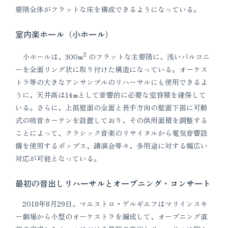
要階全体がフラットな床を構成できるようになっている。
室内楽ホール（小ホール）
2
小ホールは、300m
のフラットな主要階に、浅いバルコニ
ーを全面リング状に取り付けた構造になっている。オーケス
トラ等の大きなアンサンブルのリハーサルにも使用できるよ
うに、天井高は14mとして音響的に必要な室容積を確保して
いる。さらに、上部壁面の全面と長手方向の壁面下部に可動
式の吸音カーテンを設置しており、その供用面積を調整する
ことによって、クラシック音楽のリサイタルから電気音響設
備を使用するポップス、講演会等々、多用途に対する幅広い
対応が可能となっている。
最初の音出しリハーサルとオープニング・コンサート
2018年8月29日、マエストロ・ゲルギエフはマリインスキ
ー劇場から小型のオーケストラを編成して、オープニング直