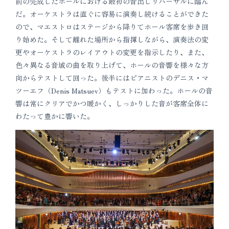
前の完成したホールにおける最初の音出しリハーサルに臨ん
だ。オーケストラは直ぐに容易に演奏し続けることができた
ので、マエストロはステージから降りてホール客席を歩き回
り始めた。そして離れた場所から指揮しながら、演奏法の変
更やオーケストラのレイアウトの変更を指示したり、また、
色々異なる音域の曲を取り上げて、ホールの音響を様々な方
向からテストして回った。後半にはピアニストのデニス・マ
ツーエフ（Denis Matsuev）もテストに加わった。ホールの音
響は常にクリアでかつ暖かく、しっかりした音が客席全体に
わたって豊かに響いた。