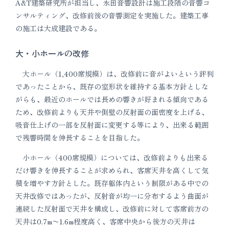
A&T建築研究所が担当し、永田音響設計は施工段階の音響コ
ンサルティング、改修前後の音響測定を実施した。建築工事
の施工は大成建設である。
大・小ホールの改修
大ホール（1,400席規模）は、改修前に音がよいという評判
であったことから、既存の室形状を維持する基本方針としな
がらも、最近のホールでは長めの響きが好まれる傾向である
ため、改修前よりも天井や側壁の反射面の面密度を上げる、
吸音仕上げの一部を反射面に変更する等により、出来る範囲
で残響時間を伸長することを目指した。
小ホール（400席規模）については、改修前よりも出来る
だけ響きを伸長することが求められ、客席天井を高くして気
積を増やす方針とした。既存躯体内という制限がある中での
天井改修ではあったが、反射音が均一に分布するよう曲面が
連続した反射面で天井を構成し、改修前に対して客席前方の
天井は0.7m〜1.6m程度高く、客席中央から後方の天井は