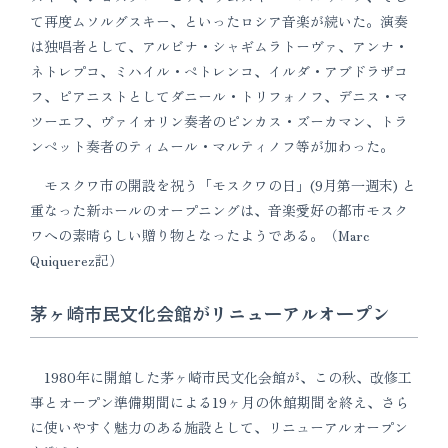
て再度ムソルグスキー、といったロシア音楽が続いた。演奏
は独唱者として、アルビナ・シャギムラトーヴァ、アンナ・
ネトレプコ、ミハイル・ペトレンコ、イルダ・アブドラザコ
フ、ピアニストとしてダニール・トリフォノフ、デニス・マ
ツーエフ、ヴァイオリン奏者のピンカス・ズーカマン、トラ
ンペット奏者のティムール・マルティノフ等が加わった。
モスクワ市の開設を祝う「モスクワの日」(9月第一週末) と
重なった新ホールのオープニングは、音楽愛好の都市モスク
ワへの素晴らしい贈り物となったようである。（Marc
Quiquerez記）
茅ヶ崎市民文化会館がリニューアルオープン
1980年に開館した茅ヶ崎市民文化会館が、この秋、改修工
事とオープン準備期間による19ヶ月の休館期間を終え、さら
に使いやすく魅力のある施設として、リニューアルオープン