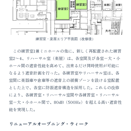
練習室・楽屋エリア平面図（改修後）
この練習室1兼ミニホールの他に、新しく再配置された練習
室2〜4、リハーサル室（楽屋）は、各室間及び各室−大・小
ホール間の遮音性能を高めて、出来るだけ同時使用が可能に
なるよう遮音計画を行った。各練習室やリハーサル室は、各
室間に楽器庫や倉庫等の遮音上の緩衝ゾーンを設ける室配置
とした上で、各室に防振遮音構造を採用した。これらの改修
により、各練習室・リハーサル室間や各練習室・リハーサル
室−大・小ホール間で、80dB（500Hz）を超える高い遮音性
能を実現した。
リニューアルオープニング・ウィーク