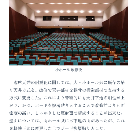
小ホール 改修後
客席天井の耐震化に関しては、大・小ホール共に既存の吊
り天井方式を、改修で天井部材を鉄骨の構造部材で支持する
方式に変更した。これにより音響的にも天井下地の剛性が上
がり、かつ、ボードを複層貼りとすることで改修前よりも面
密度の高い、しっかりした反射面で構成することが出来た。
壁面については、両ホール共に木下地の面があったが、これ
を軽鉄下地に変更した上でボード複層貼りとした。