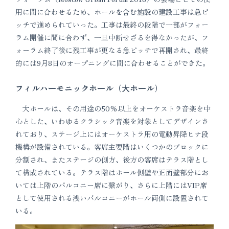
用に間に合わせるため、ホールを含む施設の建設工事は急ピ
ッチで進められていった。工事は最終の段階で一部がフォー
ラム開催に間に合わず、一旦中断せざるを得なかったが、フ
ォーラム終了後に残工事が更なる急ピッチで再開され、最終
的には9月8日のオープニングに間に合わせることができた。
フィルハーモニックホール（大ホール）
大ホールは、その用途の50%以上をオーケストラ音楽を中
心とした、いわゆるクラシック音楽を対象としてデザインさ
れており、ステージ上にはオーケストラ用の電動昇降ヒナ段
機構が設備されている。客席主要階はいくつかのブロックに
分割され、またステージの側方、後方の客席はテラス階とし
て構成されている。テラス階はホール側壁や正面壁部分にお
いては上階のバルコニー席に繋がり、さらに上階にはVIP席
として使用される浅いバルコニーがホール両側に設置されて
いる。