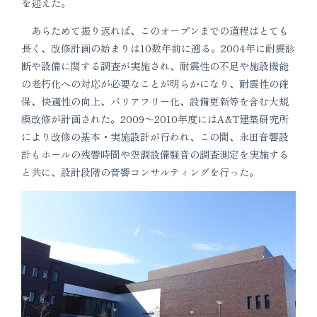
を迎えた。
あらためて振り返れば、このオープンまでの道程はとても
長く、改修計画の始まりは10数年前に遡る。2004年に耐震診
断や設備に関する調査が実施され、耐震性の不足や施設機能
の老朽化への対応が必要なことが明らかになり、耐震性の確
保、快適性の向上、バリアフリー化、設備更新等を含む大規
模改修が計画された。2009〜2010年度にはA&T建築研究所
により改修の基本・実施設計が行われ、この間、永田音響設
計もホールの残響時間や空調設備騒音の調査測定を実施する
と共に、設計段階の音響コンサルティングを行った。