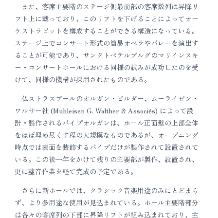
また、客席主要階のステージ側最前部の客席数列は昇降リ
フト上に載っており、このリフトを下げることによってオー
ケストラピットを構成することができる構造になっている。
ステージ上でコンサート形式の簡易オペラやバレーを演出す
ることが可能であり、サンクトペテルブルグのマリインスキ
ー・コンサートホールにおける同様の試みが成功したのを受
けて、同様の機構が採用されたものである。
仏ストラスブールのオルガン・ビルダー、ムーライゼン・
ワルサー社 (Muhleisen G. Walther & Associés) によって設
計・製作されるパイプオルガンは、ホール正面壁の上部全体
をほぼ埋め尽くす程の大規模なものであるが、オープニング
時点では表面を装飾するパイプだけが製作されて設置されて
いる。この後一年をかけて残りの主要部が製作、設置され、
更に整音作業を経て完成の予定である。
さらに新ホールでは、クラシック音楽用途のみにとどまら
ず、より多用途な使用が見込まれている。ホール主要階部分
は各々の客席列の下部に昇降リフトが組み込まれており、主