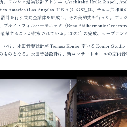
築設計アトリエ（Architekti Hrůša & spol., Atelier Br
stics America (Los Angeles, U.S.A.)）の3社は
al Center の設計を行う共同企業体を結成し、その契約式を行った
ノ・フィルハーモニック（Brno Philharmonic Orch
を確保することが約束されている。2022年の完成、オープニ
永田音響設計が Tomasz Konior 率いる Konior St
のものとなる。永田音響設計は、新コンサートホールの室内音