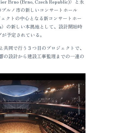
no (Brno, Czech Republic)）と永
、チェコ共和国のブルノ市の新しいコンサートホール
。プロジェクトの中心となる新コンサートホー
estra）の新しい本拠地として、設計開始時
ングが予定されている。
udio と共同で行う３つ目のプロジェクトで、
響の設計から建設工事監理までの一連の