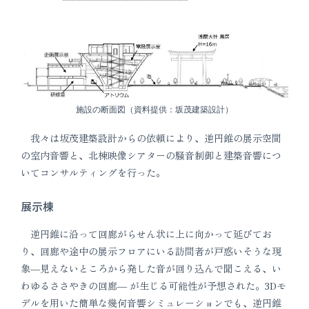
施設の断面図（資料提供：坂茂建築設計）
我々は坂茂建築設計からの依頼により、逆円錐の展示空間
の室内音響と、北棟映像シアターの騒音制御と建築音響につ
いてコンサルティングを行った。
展示棟
逆円錐に沿って回廊がらせん状に上に向かって延びてお
り、回廊や途中の展示フロアにいる訪問者が戸惑いそうな現
象―見えないところから発した音が回り込んで聞こえる、い
わゆるささやきの回廊― が生じる可能性が予想された。3Dモ
デルを用いた簡単な幾何音響シミュレーションでも、逆円錐