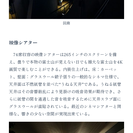
回廊
映像シアター
74席収容の映像シアターは265インチのスクリーンを備
え、曇りで本物の富士山が見えない日でも雄大な富士山を4K
画質で楽しむことができる。内装仕上げは、床：カーペッ
ト、壁面：グラスウール緞子張りの一般的なシネマ仕様で、
天井面は不燃紙管を並べた“うねる天井”である。うねる紙管
天井はその音響散乱により見掛けの吸音効果が期待でき、さ
らに紙管の間を通過した音を吸音するために天井スラブ面に
グラスウールが直貼されている。最近のシネマシアターと同
様な、響きの少ない空間が実現出来ている。