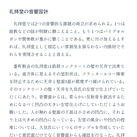
礼拝堂の音響設計
礼拝堂では2つの音響的な課題の両立が求められる。1つは
説教などの話が明瞭に聴こえること、もう１つはパイプオル
ガンや賛美歌が豊かに響くことである。更に付け加えるとす
れば、礼拝堂として相応しい雰囲気を損なわない内装材でそ
れらを実現させることと言える。
番町教会の礼拝堂は鉄筋コンクリートの壁や天井で出来て
いる。直方体に見えるその室形状は、フラッターエコー障害
を防止するために天井と壁面3面が数度ずつ傾けられている。
そのコンクリートの壁・天井を久住氏の左官で仕上げていた
だくにあたり、音響面からは、柔らかい反射音を創出するた
めになるべく凹凸の大きい左官仕上げにしていただくようお
願いした。人が触れる壁面の下部は小さめの凹凸に、それよ
り上は大きめの凹凸になっている。左官の風合いや凹凸の程
度については、久住氏にいくつものサンプルを作成していた
だいて意匠面だけでなく音響面からも確認を行なった。礼拝