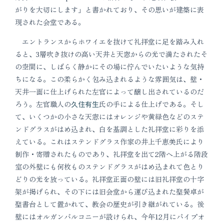
がりを大切にします」と書かれており、その思いが建築に表
現された会堂である。
エントランスからホワイエを抜けて礼拝堂に足を踏み入れ
ると、3層吹き抜けの高い天井と天窓からの光で満たされたそ
の空間に、しばらく静かにその場に佇んでいたいような気持
ちになる。この柔らかく包み込まれるような雰囲気は、壁・
天井一面に仕上げられた左官によって醸し出されているのだ
ろう。左官職人の
久住有生
氏の手による仕上げである。そし
て、いくつかの小さな天窓にはオレンジや黄緑色などのステ
ンドグラスがはめ込まれ、白を基調とした礼拝堂に彩りを添
えている。これはステンドグラス作家の井上千恵美氏により
制作・寄贈されたものであり、礼拝堂を出て2階へ上がる階段
室の外壁にも何枚ものステンドグラスがはめ込まれて色とり
どりの光を放っている。礼拝堂正面の壁には旧礼拝堂の十字
架が掲げられ、その下には旧会堂から運び込まれた聖餐卓が
聖書台として置かれて、教会の歴史が引き継がれている。後
壁にはオルガンバルコニーが設けられ、今年12月にパイプオ