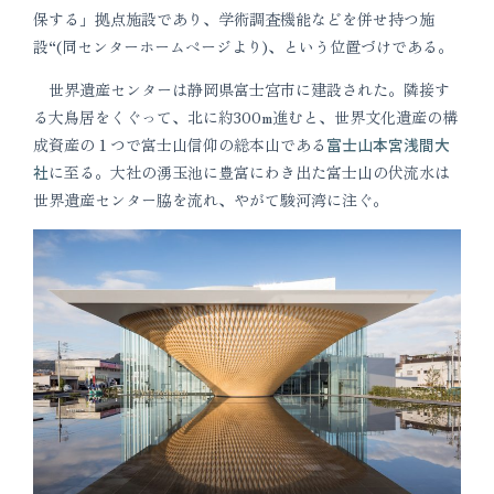
保する」拠点施設であり、学術調査機能などを併せ持つ施
設“(同センターホームページより)、という位置づけである。
世界遺産センターは静岡県富士宮市に建設された。隣接す
る大鳥居をくぐって、北に約300m進むと、世界文化遺産の構
成資産の１つで富士山信仰の総本山である
富士山本宮浅間大
社
に至る。大社の湧玉池に豊富にわき出た富士山の伏流水は
世界遺産センター脇を流れ、やがて駿河湾に注ぐ。