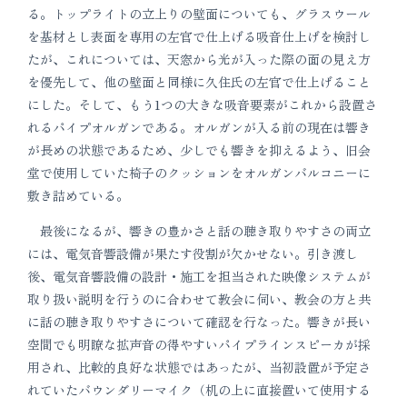
る。トップライトの立上りの壁面についても、グラスウール
を基材とし表面を専用の左官で仕上げる吸音仕上げを検討し
たが、これについては、天窓から光が入った際の面の見え方
を優先して、他の壁面と同様に久住氏の左官で仕上げること
にした。そして、もう1つの大きな吸音要素がこれから設置さ
れるパイプオルガンである。オルガンが入る前の現在は響き
が長めの状態であるため、少しでも響きを抑えるよう、旧会
堂で使用していた椅子のクッションをオルガンバルコニーに
敷き詰めている。
最後になるが、響きの豊かさと話の聴き取りやすさの両立
には、電気音響設備が果たす役割が欠かせない。引き渡し
後、電気音響設備の設計・施工を担当された映像システムが
取り扱い説明を行うのに合わせて教会に伺い、教会の方と共
に話の聴き取りやすさについて確認を行なった。響きが長い
空間でも明瞭な拡声音の得やすいパイプラインスピーカが採
用され、比較的良好な状態ではあったが、当初設置が予定さ
れていたバウンダリーマイク（机の上に直接置いて使用する