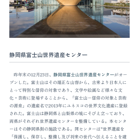
静岡県富士山世界遺産センター
昨年末の12月23日、
静岡県富士山世界遺産センター
がオー
プンした。富士山はその端正な山容から、古来より日本人に
とって特別な信仰の対象であり、文学や絵画など様々な文
化・芸術に登場することから、「富士山−信仰の対象と芸術
の源泉」の遺産名で2013年にユネスコの世界文化遺産に登録
された。富士山は静岡県と山梨県の境にそびえ立っており、
両県がそれぞれ世界遺産センターを整備している。本センタ
ーはその静岡県側の施設である。同センターは”世界遺産を
「保護し、保存し、整備し及び将来の世代へ伝えることを確