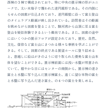
西棟の３棟で構成されており、特に中央の展示棟の形がユニ
ークで、太い木格子で覆われた逆円錐形である。その内側に
らせんの回廊が仕込まれており、逆円錐壁に沿って富士登山
のタイムラプス動画が映し出されている。訪問者はその動画
を眺めながら回廊を登ることで、駿河湾から山頂に至る富士
登山を疑似体験できるという趣向である。また、回廊の途中
にはいくつかの展示フロアが設定されており、歴史、自然、
文化、信仰など富士山にまつわる様々な事柄を学ぶことがで
きる。そして、回廊の終点である展望ホールに登り詰める
と、窓越しに絵はがきのように切り取られた優美な富士山本
体を望むことができる。展示棟前面には浅い水盤が用意され
ていて、穏やかな日にはセンターの南側から、展示棟の逆さ
富士と水盤に写り込んだ展示棟富士、遠くに望む本物の富士
と水盤に写り込んだ逆さ富士、の４つの富士を楽しめる。