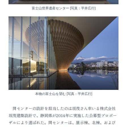
富士山世界遺産センター [写真：平井広行]
本物の富士山を望む [写真：平井広行]
同センターの設計を担当したのは坂茂さん率いる株式会社
坂茂建築設計で、静岡県が2014年に実施した公募型プロポー
ザルにより選ばれた。同センターは、展示棟、北棟、および