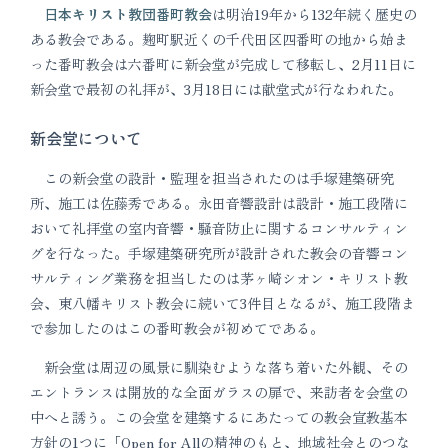
日本キリスト教団番町教会
は明治19年から132年続く歴史の
ある教会である。麹町駅近くの千代田区四番町の地から始ま
った番町教会は六番町に新会堂が完成して移転し、2月11日に
新会堂で最初の礼拝が、3月18日には献堂式が行なわれた。
新会堂について
この新会堂の設計・監理を担当されたのは手塚建築研究
所、施工は佐藤秀である。永田音響設計は設計・施工段階に
おいて礼拝堂の室内音響・騒音防止に関するコンサルティン
グを行なった。手塚建築研究所が設計された教会の音響コン
サルティング業務を担当したのは茅ヶ崎シオン・キリスト教
会、東八幡キリスト教会に続いて3件目となるが、施工段階ま
で参加したのはこの番町教会が初めてである。
新会堂は周辺の風景に馴染むような落ち着いた外観、その
エントランスは開放的な全面ガラスの扉で、来訪者を会堂の
中へと誘う。この会堂を建築するにあたっての教会宣教基本
方針の1つに「Open for Allの精神のもと、地域社会とのつな