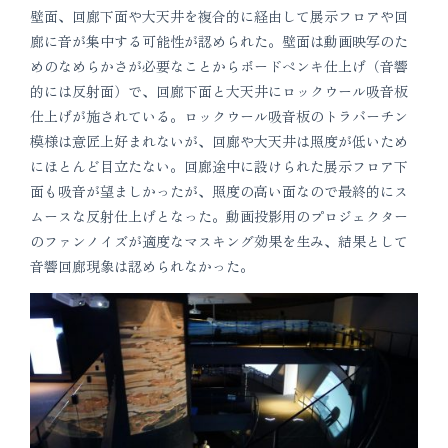
壁面、回廊下面や大天井を複合的に経由して展示フロアや回
廊に音が集中する可能性が認められた。壁面は動画映写のた
めのなめらかさが必要なことからボードペンキ仕上げ（音響
的には反射面）で、回廊下面と大天井にロックウール吸音板
仕上げが施されている。ロックウール吸音板のトラバーチン
模様は意匠上好まれないが、回廊や大天井は照度が低いため
にほとんど目立たない。回廊途中に設けられた展示フロア下
面も吸音が望ましかったが、照度の高い面なので最終的にス
ムースな反射仕上げとなった。動画投影用のプロジェクター
のファンノイズが適度なマスキング効果を生み、結果として
音響回廊現象は認められなかった。