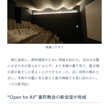
映像シアター
竣工直前に、最終確認のために現場を訪れた。当日は水盤
にはまだ水が張られておらず、また生憎の曇り空で、展示棟
の逆さ富士しか見ることができなかった。近い将来の晴れた
日に、本物や水盤に写る富士と展示棟富士を見に訪れたい。
（小口恵司記）
“Open for All” 番町教会の新会堂が完成