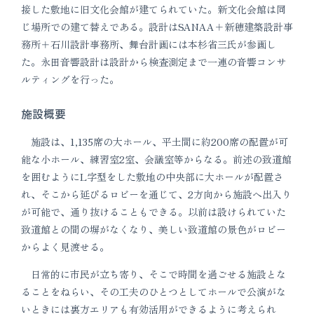
接した敷地に旧文化会館が建てられていた。新文化会館は同
じ場所での建て替えである。設計はSANAA＋新穂建築設計事
務所＋石川設計事務所、舞台計画には本杉省三氏が参画し
た。永田音響設計は設計から検査測定まで一連の音響コンサ
ルティングを行った。
施設概要
施設は、1,135席の大ホール、平土間に約200席の配置が可
能な小ホール、練習室2室、会議室等からなる。前述の致道館
を囲むようにL字型をした敷地の中央部に大ホールが配置さ
れ、そこから延びるロビーを通じて、2方向から施設へ出入り
が可能で、通り抜けることもできる。以前は設けられていた
致道館との間の塀がなくなり、美しい致道館の景色がロビー
からよく見渡せる。
日常的に市民が立ち寄り、そこで時間を過ごせる施設とな
ることをねらい、その工夫のひとつとしてホールで公演がな
いときには裏方エリアも有効活用ができるように考えられ