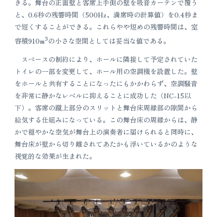
きる。舞台の正面壁と客席上手側の壁を吸音カーテンで覆う
と、0.6秒の残響時間（500Hz、満席時の計算値）を0.4秒ま
で短くすることができる。これらやや短めの残響時間は、室
3
容積910m
の小さな空間としては妥当な値である。
スペースの制約により、ホールに隣接して予定されていた
トイレの一部を変更して、ホール用の空調機を設置した。壁
をホールと共有することになったにもかかわらず、空調騒音
を非常に静かなレベルに抑えることに成功した（NC-15以
下）。客席の蹴上部分のスリットと舞台床周縁部の隙間から
給気する仕組みになっている。この舞台床の周縁からは、静
かで穏やかな空気が舞台上の演奏者に届けられると同時に、
舞台床が壁から切り離されてあたかも浮いているかのような
視覚的な効果が生まれた。