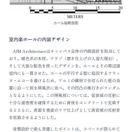
ホール縦断面図
室内楽ホールの内装デザイン
AIM Architectureはキャンパス全体の内装設計を担当して
おり、暖色系の木材、テラゾ（磨き仕上げの人造大理石）、
そして大胆な配色を使ったデザインを、ホールとその周辺諸
室内にも一貫させた。ホールの平行する壁に起因するフラッ
タ・エコーを避けるため、アルミの横板で仕切られた壁の各
層に沿って板を屏風状に並べ、その凹凸の奥行きがランダム
となるようにした。この屏風板については、低音域の反射に
十分な面密度を確保するために背後をコンクリートで充填す
るとともに、表面を垂直のリブ仕上げとして高音域の反射音
を拡散させるようにした。
音響設計で最も苦慮したポイントは、スペースが限られて