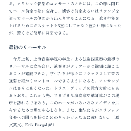
る。クラシック音楽のコンサートのときには、この扉は閉じ
てホール前室の壁に変身し、観客は前室あるいはラウンジを
通ってホールの側面から出入りすることになる。遮音性能を
上げるためにガスケットを3重にしてかなり重たい扉になった
が、驚くほど簡単に開閉できる。
最初のリハーサル
今月上旬、上海音楽学院の学生による弦楽四重奏の最初の
リハーサルに立ち合い、演奏音がクリアーかつ繊細に聴こえ
ることが確認できた。学生たちが徐々にリラックスして音の
強弱を細かくコントロールできるようになると、アンサンブ
ルはさらに良くなった。トラストブリッジの教育方針にもあ
るとおり、これから先、さまざまな演奏家や講師陣がこの場
所を訪れるであろう。このホールがいろいろなアイデアを共
有するための場の中心となり、また、生徒たちがクラシック
音楽への関心を持つためのきっかけとなるに違いない。（原
文英文、Erik Bergal 記）