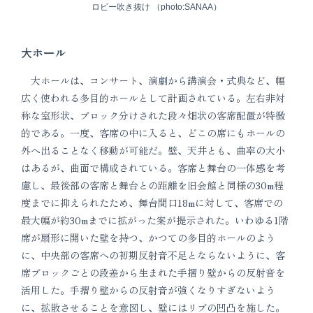
ロビー吹き抜け （photo:SANAA）
大ホール
大ホールは、コンサート、演劇から講演会・式典など、幅
広く使われる多目的ホールとして計画されている。左右非対
称な室形状、ブロック分けされた段々畑状の客席配置が特徴
的である。一度、客席の中に入ると、どこの席にもホールの
外へ出ることなく移動が可能だ。壁、天井とも、曲率の大小
はあるが、曲面で構成されている。客席と舞台の一体感を考
慮し、最後部の客席と舞台との距離を旧会館と同様の30m程
度までに抑えられたため、舞台間口18mに対して、客席での
最大幅が約30mまでに拡がった案が提示された。いわゆる1階
席が扇形に開いた壁を持つ、かつての多目的ホールのよう
に、中央部の客席への初期反射音不足とならないように、客
席ブロックごとの段差から生まれた手摺り壁からの反射音を
活用した。手摺り壁からの反射音が強くなりすぎないよう
に、拡散させることを意図し、壁にはリブの凹凸を施した。