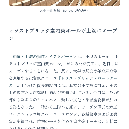
大ホール客席 （photo:SANAA）
トラストブリッジ室内楽ホールが上海にオープ
ン
中国・上海の張江ハイテクパーク
内に、小型のホール 「ト
ラストブリッジ室内楽ホール」 がこのたび完工し、近日中に
オープンすることになった。既に、大学の基金や年金基金等
を運用する投資家グループ
「トラストブリッジ・パートナー
ズ」
が手掛けた複合施設内には、私立の小学校に加え、その
他の教室および運動用施設が整備されている。今回は、5つの
棟からなるこのキャンパスに新しい文化・学習施設棟が加わ
る形となった。一階から上階へと順に、オープン形式の木工
ワークショップ用スペース、ラウンジ、各種教室および図書
室が配置され、建物の一角を占める室内楽ホールは、新棟に
おける中心的な役割を持つ。