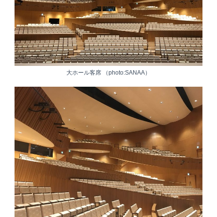
大ホール客席 （photo:SANAA）