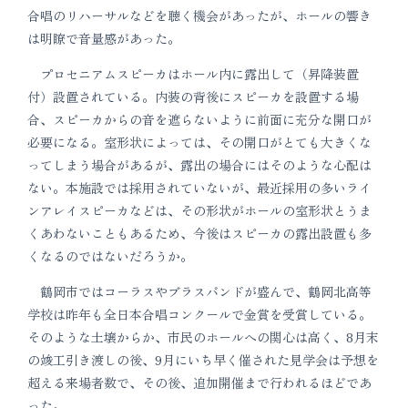
合唱のリハーサルなどを聴く機会があったが、ホールの響き
は明瞭で音量感があった。
プロセニアムスピーカはホール内に露出して（昇降装置
付）設置されている。内装の背後にスピーカを設置する場
合、スピーカからの音を遮らないように前面に充分な開口が
必要になる。室形状によっては、その開口がとても大きくな
ってしまう場合があるが、露出の場合にはそのような心配は
ない。本施設では採用されていないが、最近採用の多いライ
ンアレイスピーカなどは、その形状がホールの室形状とうま
くあわないこともあるため、今後はスピーカの露出設置も多
くなるのではないだろうか。
鶴岡市ではコーラスやブラスバンドが盛んで、鶴岡北高等
学校は昨年も全日本合唱コンクールで金賞を受賞している。
そのような土壌からか、市民のホールへの関心は高く、8月末
の竣工引き渡しの後、9月にいち早く催された見学会は予想を
超える来場者数で、その後、追加開催まで行われるほどであ
った。