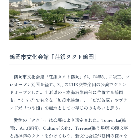
鶴岡市文化会館「荘銀タクト鶴岡」
鶴岡市文化会館「荘銀タクト鶴岡」が、昨年8月に竣工、プ
レオープン期間を経て、3月のNHK交響楽団の公演でグラン
ドオープンした。山形県の日本海沿岸南部に位置する鶴岡
市。“くらげ”で有名な「加茂水族館」、「だだ茶豆」やブラ
ンド米「つや姫」の産地としてご存じの方も多いと思う。
愛称の「タクト」は公募により選定された。Tsuruoka(鶴
岡)、Art(芸術)、Culture(文化)、Terrace(集う場所)の頭文字
と指揮棒のタクトをかけており、新文化会館が鶴岡の様々な