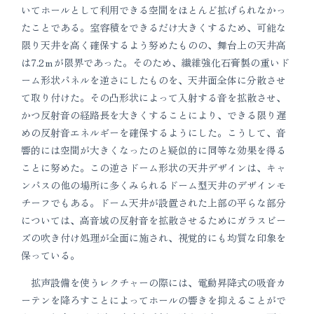
いてホールとして利用できる空間をほとんど拡げられなかっ
たことである。室容積をできるだけ大きくするため、可能な
限り天井を高く確保するよう努めたものの、舞台上の天井高
は7.2ｍが限界であった。そのため、繊維強化石膏製の重いド
ーム形状パネルを逆さにしたものを、天井面全体に分散させ
て取り付けた。その凸形状によって入射する音を拡散させ、
かつ反射音の経路長を大きくすることにより、できる限り遅
めの反射音エネルギーを確保するようにした。こうして、音
響的には空間が大きくなったのと疑似的に同等な効果を得る
ことに努めた。この逆さドーム形状の天井デザインは、キャ
ンパスの他の場所に多くみられるドーム型天井のデザインモ
チーフでもある。ドーム天井が設置された上部の平らな部分
については、高音域の反射音を拡散させるためにガラスビー
ズの吹き付け処理が全面に施され、視覚的にも均質な印象を
保っている。
拡声設備を使うレクチャーの際には、電動昇降式の吸音カ
ーテンを降ろすことによってホールの響きを抑えることがで