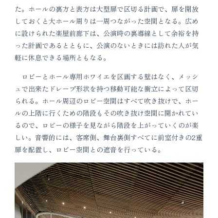
た。ホールの裏方と表方は大型扉で区切る計画で、扉を開放
しておくと大ホール周りは一周つながった空間となる。広め
に設けられた楽屋前廊下は、公演時の裏導線として余裕を持
った計画であるとともに、公演のないときには訪れた人が気
軽に休息できる場所ともなる。
ロビーとホール専用ホワイエを区画する壁はなく、メッシ
ュで出来たドレープ形状を持つ移動可能な衝立によって区切
られる。ホール周辺のロビー空間はすべて吹き抜けで、ホー
ルの上階に行くための階段もその吹き抜け空間に開かれてい
るので、ロビーの様子を見ながら階段を上がっていくのが楽
しい。音響的には、客席側、舞台裏側すべてに前室付きの2重
扉を配置し、ロビー空間との遮音を行っている。