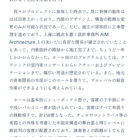
我々がプロジェクトに参加した時点で、既に新棟の躯体は
ほぼ出来上がっており、内装のデザインと、構造の軽微な変
更のみが可能な状況であった。ただ、施主が効率的に工事管
理を進めており、上海に拠点を置く設計事務所
AIM
Architecture
とのあいだに良好な関係が確立されていたこと
もあって、内装設計の開始から施工完了まで、ちょうど一年
しかかからなかった。ホール向けのプログラムとしては、ク
ラシックの室内楽コンサートからレクチャーおよびプレゼン
テーションまで、幅広い用途が想定されている。また、地元
の音楽関係の生徒がこのホールを借りて、プロレベルの録音
作業ができるようにも考えられている。
ホールは基本的にシューボックス型で、客席の下手側にや
や浅いバルコニー席が設けられている。客席はすべて布張り
の移動椅子で、計158席となった。チェロやコントラバス等の
楽器との共鳴を考慮した木組床構造の舞台面と同じレベルに
最前列の客席が配置されており、演奏者との距離がとても近