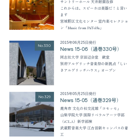
サントリーホール 天井耐震改修
これからは、スピーカは楽器だ！と言い
ます
宮城野区文化センター 室内楽セレクショ
ン「Music from PaToNa」
2015年06月25日発行
No.330
News 15-06（通巻330号）
同志社大学 京田辺会堂 献堂
別府アルゲリッチ音楽祭の新拠点「しい
きアルゲリッチハウス」オープン
2015年05月25日発行
No.329
News 15-05（通巻329号）
鹿角市 文化の杜交流館「コモッセ」
山梨学院大学 国際リベラルアーツ学部
（iCLA）新学部棟
武蔵野音楽大学 江古田新キャンパスの着
工