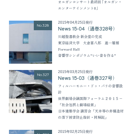
オルガンコンサート最終回 ｢オルガン・
エンターテインメント8｣
2015年04月25日発行
No.328
News 15-04（通巻328号）
川越聖書教会 新会堂の完成
東京経済大学 大倉喜八郎 進一層館
Forward Hall
音響学シンポジウム“いい音を作る”
2015年03月25日発行
No.327
News 15-03（通巻327号）
フィルハーモニー・ドゥ・パリの音響設
計
世界劇場会議国際フォーラム２０１５−
「社会包摂と劇場経営」
日本建築学会 講習会「天井等の非構造材
の落下被害防止指針・同解説」
2015年02月25日発行