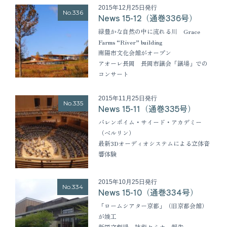
2015年12月25日発行
No.336
News 15-12（通巻336号）
緑豊かな自然の中に流れる川 Grace
Farms “River” building
南陽市文化会館がオープン
アオーレ長岡 長岡市議会「議場」での
コンサート
2015年11月25日発行
No.335
News 15-11（通巻335号）
バレンボイム・サイード・アカデミー
（ベルリン）
最新3Dオーディオシステムによる立体音
響体験
2015年10月25日発行
No.334
News 15-10（通巻334号）
「ロームシアター京都」（旧京都会館）
が竣工
新国立劇場 技術セミナー報告