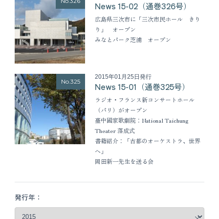
No.326
News 15-02（通巻326号）
広島県三次市に「三次市民ホール きり
り」 オープン
みなとパーク芝浦 オープン
2015年01月25日発行
No.325
News 15-01（通巻325号）
ラジオ・フランス新コンサートホール
（パリ）がオープン
臺中國家歌劇院：National Taichung
Theater 落成式
書籍紹介：「古都のオーケストラ、世界
へ」
岡田新一先生を送る会
発行年：