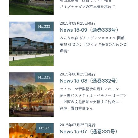
パイプオルガンの不思議を求めて
2015年09月25日発行
No.333
News 15-09（通巻333号）
みんなの森 ぎふメディアコスモス 開館
第75回 音シンポジウム ”保育のための音
環境”
2015年08月25日発行
No.332
News 15-08（通巻332号）
ラ・ホーヤ音楽協会の新しいホール
茅ヶ崎にスタディオ・ベルソー オープン
−湘南の文化活動を支援する施設に−
追悼：野口秀世さん
2015年07月25日発行
No.331
News 15-07（通巻331号）