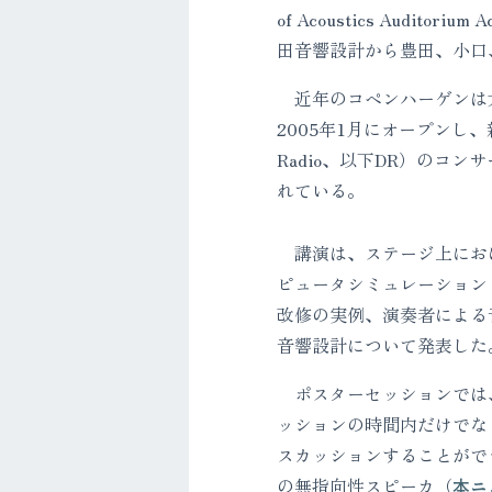
of Acoustics Audit
田音響設計から豊田、小口
近年のコペンハーゲンは
2005年1月にオープンし、
Radio、以下DR）のコ
れている。
講演は、ステージ上におけ
ピュータシミュレーション
改修の実例、演奏者による
音響設計について発表した
ポスターセッションでは、
ッションの時間内だけでな
スカッションすることがで
の無指向性スピーカ（
本ニ