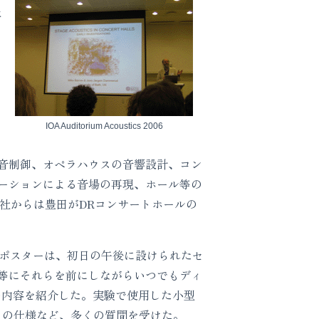
永
ら
IOA Auditorium Acoustics 2006
音制御、オペラハウスの音響設計、コン
ーションによる音場の再現、ホール等の
社からは豊田がDRコンサートホールの
ポスターは、初日の午後に設けられたセ
等にそれらを前にしながらいつでもディ
の内容を紹介した。実験で使用した小型
トの仕様など、多くの質問を受けた。