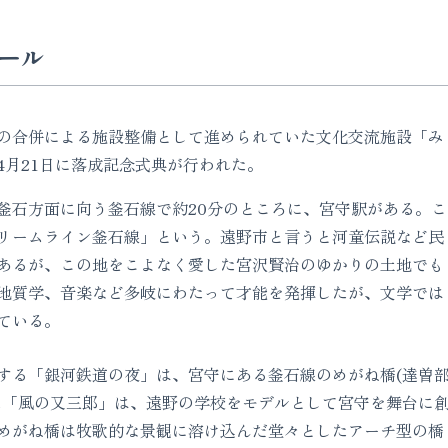
ール
の合併による施設整備として進められていた文化交流施設「み
4月21日に落成記念式典が行われた。
石方面に向う釜石線で約20分のところに、宮守駅がある。こ
リームライン釜石線」という。遠野市と言うと河童伝説など民
あるが、この地をこよなく愛した宮沢賢治のゆかりの土地でも
地質学、音楽など多岐にわたって才能を発揮したが、文学では
ている。
る「銀河鉄道の夜」は、宮守にある釜石線のめがね橋(達曽
た「風の又三郎」は、遠野の学校をモデルとして宮守を舞台に
めがね橋は牧歌的な景観に溶け込んだ堂々としたアーチ型の橋