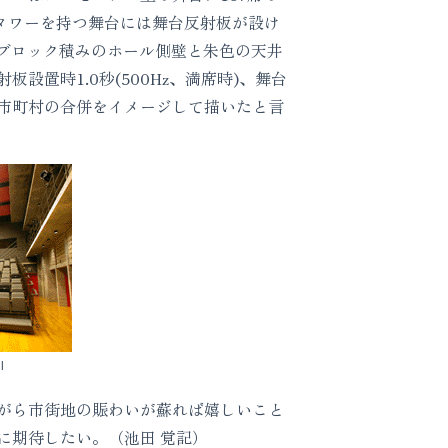
タワーを持つ舞台には舞台反射板が設け
きブロック積みのホール側壁と朱色の天井
置時1.0秒(500Hz、満席時)、舞台
5市町村の合併をイメージして描いたと言
l
がら市街地の賑わいが蘇れば嬉しいこと
に期待したい。（池田 覚記）