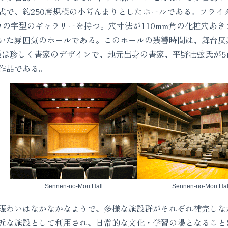
式で、約250席規模の小ぢんまりとしたホールである。フライ
コの字型のギャラリーを持つ。穴寸法が110mm角の化粧穴あ
た雰囲気のホールである。このホールの残響時間は、舞台反射板設
緞帳は珍しく書家のデザインで、地元出身の書家、平野壮弦氏が
作品である。
Sennen-no-Mori Hall
Sennen-no-Mori Hal
わいはなかなかなようで、多様な施設群がそれぞれ補完しな
近な施設として利用され、日常的な文化・学習の場となること