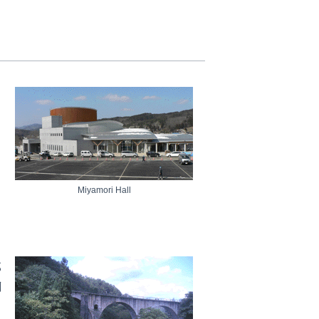
Miyamori Hall
部
創