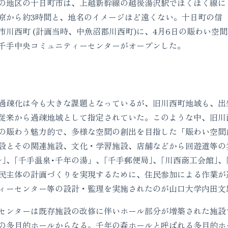
の地区の十日町市は、上越新幹線の越後湯沢駅でほくほく線に
京から約3時間と、地名のイメージほど遠くない。十日町の信
川西町 (計画当時、中魚沼郡川西町)に、4月6日の賑わい空間
千手中央コミュニティーセンターがオープンした。
疎化は今も大きな課題となっているが、旧川西町地域も、出
従来から過疎地域として指定されていた。このような中、旧川西
の賑わう魅力的で、多様な空間の創出を目指した「賑わい空間
設とその関連施設、文化・学習施設、店舗などから回遊道等の
｣、｢千手温泉･千年の湯」、｢千手郵便局｣、｢川西商工会館｣、
民主体の計画づくりを実現するために、住民参加による作業が
ィーセンター等の設計・監理を実施されたのが山口大学内田文雄
ンターは既存施設の改修に伴いホール部分が増築された施設で
の多目的ホールからなる。千年の森ホールと呼ばれる多目的ホー