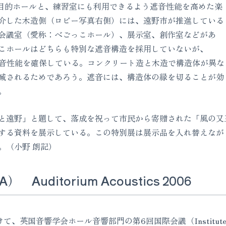
多目的ホールと、練習室にも利用できるよう遮音性能を高めた楽
介した木造側（ロビー写真右側）には、遠野市が推進している
会議室（愛称：べごっこホール）、展示室、創作室などがあ
こホールはどちらも特別な遮音構造を採用していないが、
高い遮音性能を確保している。コンクリート造と木造で構造体が異な
減されるためであろう。遮音には、構造体の縁を切ることが効
。
遠野」と題して、落成を祝って市民から寄贈された「風の又
する資料を展示している。この特別展は展示品を入れ替えながら
。（小野 朗記）
Auditorium Acoustics 2006
て、英国音響学会ホール音響部門の第6回国際会議（Institut