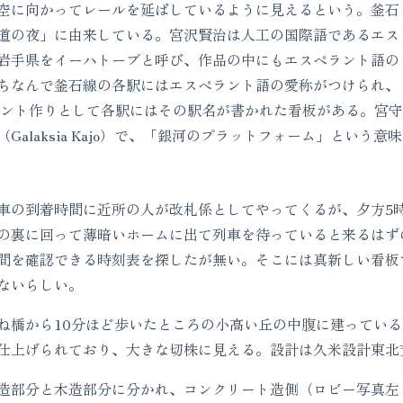
空に向かってレールを延ばしているように見えるという。釜石
道の夜」に由来している。宮沢賢治は人工の国際語であるエス
岩手県をイーハトーブと呼び、作品の中にもエスペラント語の
ちなんで釜石線の各駅にはエスペラント語の愛称がつけられ、
イント作りとして各駅にはその駅名が書かれた看板がある。宮守
alaksia Kajo）で、「銀河のプラットフォーム」という意味
の到着時間に近所の人が改札係としてやってくるが、夕方5
の裏に回って薄暗いホームに出て列車を待っていると来るはず
間を確認できる時刻表を探したが無い。そこには真新しい看板
ないらしい。
橋から10分ほど歩いたところの小高い丘の中腹に建っている
仕上げられており、大きな切株に見える。設計は久米設計東北
造部分と木造部分に分かれ、コンクリート造側（ロビー写真左