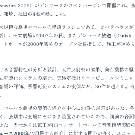
orium Acoustics 2006）がデンマークのコペンハーゲンで開催され、
、箱崎、菰田の4名が参加した。
大規模な劇場やホールの建設ラッシュである。オペラハウスが
新しい王立劇場が2007年の秋、またデンマーク放送（Danish
ンサートホールが2008年初めのオープンを目指して、施工が進め
る音響特性の分析と設計、天井反射板の効果、舞台機構の騒
と可聴化システムの紹介、実験室機材やコンピュータシミュレ
音場の評価、残響可変システムの実例など、30件を超えた。当
。
ホールや劇場の実例の紹介を中心に24件の展示があった。各
く、会期中は会場にそのまま設置されていたので、講演の合間
きた。当社からは菰田がDRコンサートホールの音響模型実験
ュース2003年12月号
でも紹介）に対する関心が高く、ユニッ