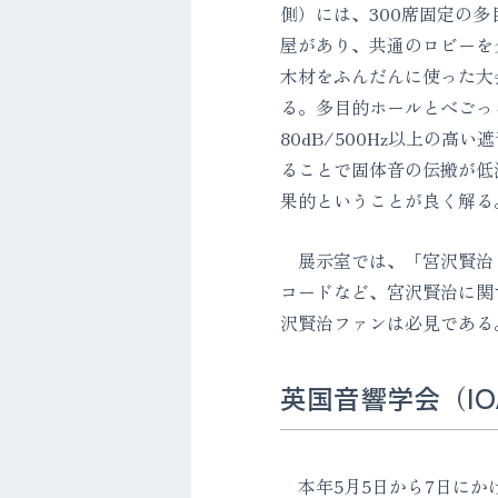
側）には、300席固定の
屋があり、共通のロビーを
木材をふんだんに使った大
る。多目的ホールとべごっ
80dB/500Hz以上の
ることで固体音の伝搬が低
果的ということが良く解る
展示室では、「宮沢賢治と
コードなど、宮沢賢治に関
沢賢治ファンは必見である
英国音響学会（IOA） 
本年5月5日から7日にかけ