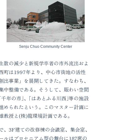
Senju Chuo Community Center
生数の減少と新規学卒者の市外流出およ
町は1997年より、中心市街地の活性
創出事業」を展開してきた。すなわち、
集中整備である。そうして、賑わい空間
｢千年の市｣、｢はあとふる川西｣等の施設
進められたという。このマスター計画に
教授と(株)龍環境計画である。
、3F建ての改修棟の会議室、集会室、
ルはプロセニアム型の舞台に187席の