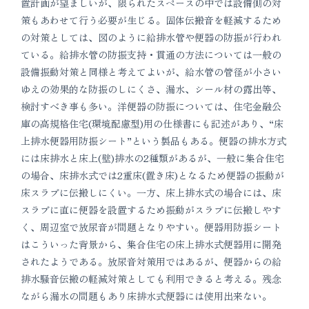
置計画が望ましいが、限られたスペースの中では設備側の対
策もあわせて行う必要が生じる。固体伝搬音を軽減するため
の対策としては、図のように給排水管や便器の防振が行われ
ている。給排水管の防振支持・貫通の方法については一般の
設備振動対策と同様と考えてよいが、給水管の管径が小さい
ゆえの効果的な防振のしにくさ、漏水、シール材の露出等、
検討すべき事も多い。洋便器の防振については、住宅金融公
庫の高規格住宅(環境配慮型)用の仕様書にも記述があり、“床
上排水便器用防振シート”という製品もある。便器の排水方式
には床排水と床上(壁)排水の2種類があるが、一般に集合住宅
の場合、床排水式では2重床(置き床)となるため便器の振動が
床スラブに伝搬しにくい。一方、床上排水式の場合には、床
スラブに直に便器を設置するため振動がスラブに伝搬しやす
く、周辺室で放尿音が問題となりやすい。便器用防振シート
はこういった背景から、集合住宅の床上排水式便器用に開発
されたようである。放尿音対策用ではあるが、便器からの給
排水騒音伝搬の軽減対策としても利用できると考える。残念
ながら漏水の問題もあり床排水式便器には使用出来ない。