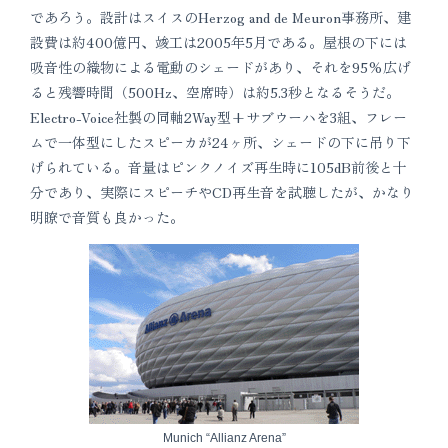
であろう。設計はスイスのHerzog and de Meuron事務所、建
設費は約400億円、竣工は2005年5月である。屋根の下には
吸音性の織物による電動のシェードがあり、それを95%広げ
ると残響時間（500Hz、空席時）は約5.3秒となるそうだ。
Electro-Voice社製の同軸2Way型+サブウーハを3組、フレー
ムで一体型にしたスピーカが24ヶ所、シェードの下に吊り下
げられている。音量はピンクノイズ再生時に105dB前後と十
分であり、実際にスピーチやCD再生音を試聴したが、かなり
明瞭で音質も良かった。
Munich “Allianz Arena”