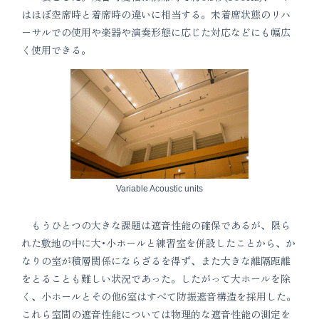
はほぼ空席時と着席時の違いに相当する。未着席状態のリハ
ーサルでの使用や楽器や演奏形態に応じた対応などにも幅広
く使用できる。
Variable Acoustic units
もうひとつの大きな課題は遮音性能の確保であるが、限ら
れた敷地の中に大･小ホールと練習室を併設したことから、か
なりの室が積層関係にならざるを得ず、また大きな離隔距離
をとることも難しい状況であった。したがって大ホールを除
く、小ホールとその他6室はすべて防振遮音構造を採用した。
これら室間の遮音性能については物理的な遮音性能の測定を