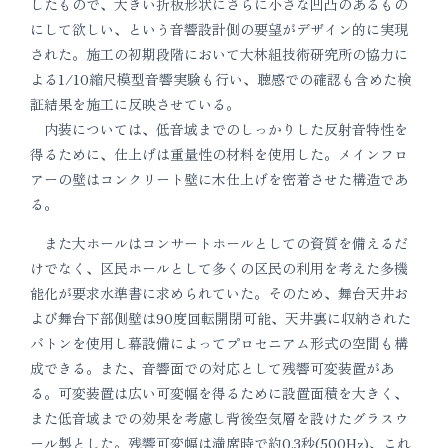
したもので、大きい折板形状にさらに小さな凹凸のあるもの
にして欲しい、という音響設計側の要望がデザイン的に実現
された。施工の初期段階において大林組技術研究所の協力に
よる1/10縮尺模型音響実験も行い、聴感での確認も含めた検
証結果を施工に反映させている。
内装については、低音域までのしっかりした反射音特性を
得るために、仕上げは重量性の材料を使用した。メインフロ
アーの壁はコンクリート壁に木仕上げを密着させた構造であ
る。
また大ホールはコンサートホールとしての資質を備えるだ
けでなく、区民ホールとして多くの区民の利用を考えた多機
能化が要求水準書に求められていた。そのため、舞台天井お
よび舞台下部側壁は90度回転開閉可能、天井裏に収納された
バトンを使用し幕設備によってプロセニアム形式の空間も構
成できる。また、音響面での対応として残響可変装置があ
る。可変装置は広い可変幅を得るために設置面積を大きく、
また低音域までの効果を考慮し背後空気層を設けたグラスウ
ール製とした。残響可変幅は満席時で約0.3秒(500Hz)、これ