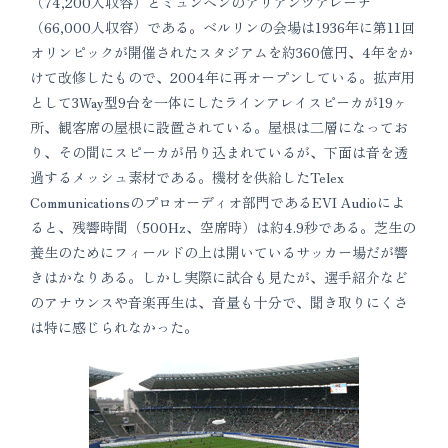
（74,200人収容）とミュンヘンのアリアンツアレーナ
（66,000人収容）である。ベルリンの会場は1936年に第11回
オリンピックが開催されたスタジアムを約360億円、4年をか
けて改修したもので、2004年に再オープンしている。拡声用
として3Way型9台を一体にしたラインアレイスピーカが19ヶ
所、観客席の屋根に設置されている。屋根は二層になってお
り、その間にスピーカが吊り込まれているが、下面は音を透
過するメッシュ素材である。機材を供給したTelex
Communicationsのプロオーディオ部門であるEVI Audioによ
ると、残響時間（500Hz、空席時）は約4.9秒である。芝生の
養生のためにフィールドの上は開いているサッカー場だが響
きはかなりある。しかし実際に試合も見たが、選手紹介など
のアナウンスや音楽再生は、音量も十分で、聞き取りにくさ
は特に感じられなかった。