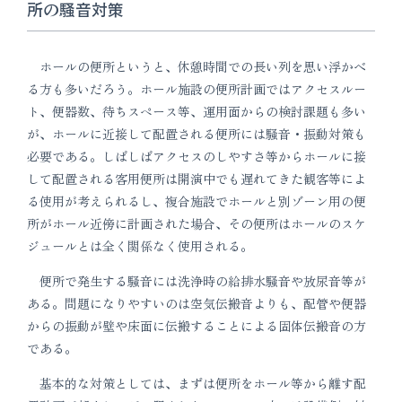
所の騒音対策
ホールの便所というと、休憩時間での長い列を思い浮かべ
る方も多いだろう。ホール施設の便所計画ではアクセスルー
ト、便器数、待ちスペース等、運用面からの検討課題も多い
が、ホールに近接して配置される便所には騒音・振動対策も
必要である。しばしばアクセスのしやすさ等からホールに接
して配置される客用便所は開演中でも遅れてきた観客等によ
る使用が考えられるし、複合施設でホールと別ゾーン用の便
所がホール近傍に計画された場合、その便所はホールのスケ
ジュールとは全く関係なく使用される。
便所で発生する騒音には洗浄時の給排水騒音や放尿音等が
ある。問題になりやすいのは空気伝搬音よりも、配管や便器
からの振動が壁や床面に伝搬することによる固体伝搬音の方
である。
基本的な対策としては、まずは便所をホール等から離す配