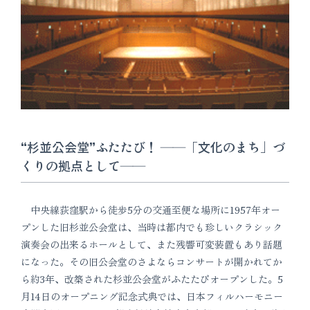
“杉並公会堂”ふたたび！
――「文化のまち」づ
くりの拠点として――
中央線荻窪駅から徒歩5分の交通至便な場所に1957年オー
プンした旧杉並公会堂は、当時は都内でも珍しいクラシック
演奏会の出来るホールとして、また残響可変装置もあり話題
になった。その旧公会堂のさよならコンサートが開かれてか
ら約3年、改築された杉並公会堂がふたたびオープンした。5
月14日のオープニング記念式典では、日本フィルハーモニー