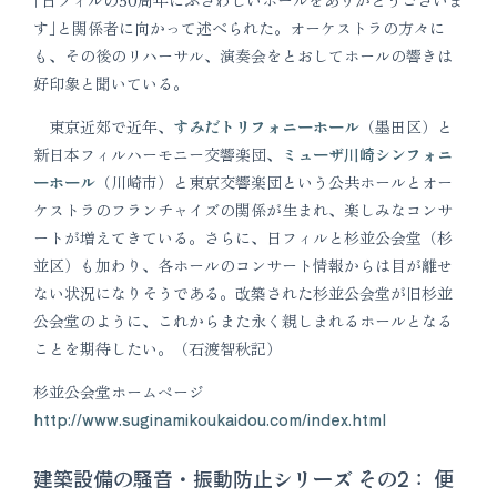
｢日フィルの50周年にふさわしいホールをありがとうございま
す｣と関係者に向かって述べられた。オーケストラの方々に
も、その後のリハーサル、演奏会をとおしてホールの響きは
好印象と聞いている。
東京近郊で近年、
すみだトリフォニーホール
（墨田区）と
新日本フィルハーモニー交響楽団、
ミューザ川崎シンフォニ
ーホール
（川崎市）と東京交響楽団という公共ホールとオー
ケストラのフランチャイズの関係が生まれ、楽しみなコンサ
ートが増えてきている。さらに、日フィルと杉並公会堂（杉
並区）も加わり、各ホールのコンサート情報からは目が離せ
ない状況になりそうである。改築された杉並公会堂が旧杉並
公会堂のように、これからまた永く親しまれるホールとなる
ことを期待したい。（石渡智秋記）
杉並公会堂ホームページ
http://www.suginamikoukaidou.com/index.html
建築設備の騒音・振動防止シリーズ その2：
便