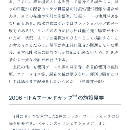
る。さらに、床を湿式とし水を流して清掃する場合には、漏
水の問題から配管のスラブ貫通部の防振処理が困難な場合が
あり、カビの発生や洗剤の影響等、防振シートの使用が適さ
ない面もある。給水方式についてはフラッシュバルブ式が一
般的であるが、タンク式の方が給水圧は低く発生騒音が小さ
いため、状況によっては選択肢のひとつとして検討すること
が考えられるだろう。便所は完工後に騒音が問題となった場
合、通常は吐水量の調節でしか対応が出来ないため、計画段
階から十分な検討が必要である。
上記の他にも便所ブースの扉の開閉音、多目的便所の自動
扉、エアータオル等、騒音の種は尽きない。便所の騒音につ
いては隅々まで配慮をしたいものだ。（箱崎文子記）
™
2006 FIFAワールドカップ
の施設見学
4月にドイツで見学した2件のサッカーワールドカップの会
場を紹介する。ベルリンのオリンピアシュタディオン