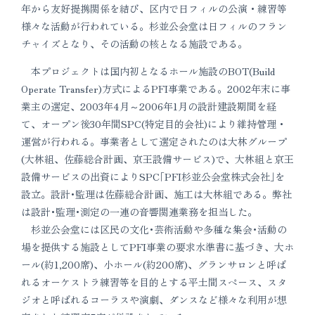
年から友好提携関係を結び、区内で日フィルの公演・練習等
様々な活動が行われている。杉並公会堂は日フィルのフラン
チャイズとなり、その活動の核となる施設である。
本プロジェクトは国内初となるホール施設のBOT(Build
Operate Transfer)方式によるPFI事業である。2002年末に事
業主の選定、2003年4月～2006年1月の設計建設期間を経
て、オープン後30年間SPC(特定目的会社)により維持管理・
運営が行われる。事業者として選定されたのは大林グループ
(大林組、佐藤総合計画、京王設備サービス)で、大林組と京王
設備サービスの出資によりSPC｢PFI杉並公会堂株式会社｣を
設立。設計･監理は佐藤総合計画、施工は大林組である。弊社
は設計･監理･測定の一連の音響関連業務を担当した。
杉並公会堂には区民の文化･芸術活動や多種な集会･活動の
場を提供する施設としてPFI事業の要求水準書に基づき、大ホ
ール(約1,200席)、小ホール(約200席)、グランサロンと呼ば
れるオーケストラ練習等を目的とする平土間スペース、スタ
ジオと呼ばれるコーラスや演劇、ダンスなど様々な利用が想