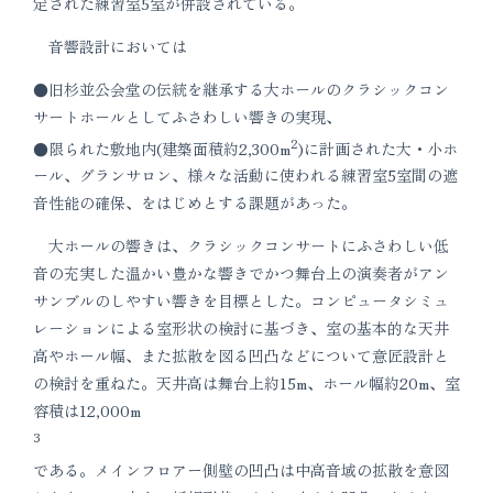
定された練習室5室が併設されている。
音響設計においては
●旧杉並公会堂の伝統を継承する大ホールのクラシックコン
サートホールとしてふさわしい響きの実現、
2
●限られた敷地内(建築面積約2,300m
)に計画された大・小ホ
ール、グランサロン、様々な活動に使われる練習室5室間の遮
音性能の確保、をはじめとする課題があった。
大ホールの響きは、クラシックコンサートにふさわしい低
音の充実した温かい豊かな響きでかつ舞台上の演奏者がアン
サンブルのしやすい響きを目標とした。コンピュータシミュ
レーションによる室形状の検討に基づき、室の基本的な天井
高やホール幅、また拡散を図る凹凸などについて意匠設計と
の検討を重ねた。天井高は舞台上約15m、ホール幅約20m、室
容積は12,000m
3
である。メインフロアー側壁の凹凸は中高音域の拡散を意図