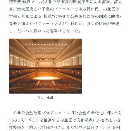
交響楽団(日フィル)と都立杉並高校吹奏楽部による演奏、詩人
谷川俊太郎氏とご子息のピアニストである賢作氏、杉並区の
学生と児童による“杉並”に寄せて公募された詩の朗読に映像･
音楽を加えたパフォーマンスが行われた。多くの区民が来場
し、たいへん賑わった幕開けとなった。
Main Hall
杉並公会堂改築プロジェクトは旧公会堂の老朽化に伴い“文
化のまち”づくりを推進する杉並区の文化拠点にふさわしい施
設整備を目的とし計画された。また杉並区は日フィルと1994