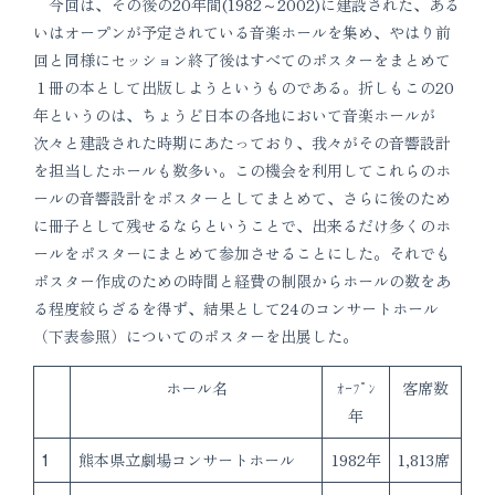
今回は、その後の20年間(1982～2002)に建設された、ある
いはオープンが予定されている音楽ホールを集め、やはり前
回と同様にセッション終了後はすべてのポスターをまとめて
１冊の本として出版しようというものである。折しもこの20
年というのは、ちょうど日本の各地において音楽ホールが
次々と建設された時期にあたっており、我々がその音響設計
を担当したホールも数多い。この機会を利用してこれらのホ
ールの音響設計をポスターとしてまとめて、さらに後のため
に冊子として残せるならということで、出来るだけ多くのホ
ールをポスターにまとめて参加させることにした。それでも
ポスター作成のための時間と経費の制限からホールの数をあ
る程度絞らざるを得ず、結果として24のコンサートホール
（下表参照）についてのポスターを出展した。
ホール名
ｵｰﾌﾟﾝ
客席数
年
1
熊本県立劇場コンサートホール
1982年
1,813席