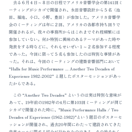
去る６月４日～８日の日程でアメリカ音響学会の第141回ミ
ーティングがシカゴで開催され、永田音響設計から５名（池
田、福地、小口、小野、豊田）が参加した。アメリカ音響学
会のミーティングは年に２回、アメリカの各都市持ち回りで
開催されるが、我々の事務所からはこれまでそれ程頻繁には
参加していない。何か特別に興味のあるテーマがあった時や
発表をする時などに、それもせいぜい１～２名参加する程度
であった。今回に限って５名も参加したのは特別な事情があ
った。それは、今回のミーティングの建築音響部門において
“Halls for Music Performance … Another Two Decades of
Experience 1982-2002” と題したポスターセッションがあっ
たからである。
この “Another Two Decades” というのは実は特別な意味が
あって、19年前の1982年の4月に第103回ミーティングが同じ
シカゴで開催された時に、”Music Performance Halls / Two
Decades of Experience (1962-1982)”という題目のポスターセ
ッションが開催され、過去20年間にわたって建設されてきた
音楽ホールに関する紹介が行われたのである。その後それら