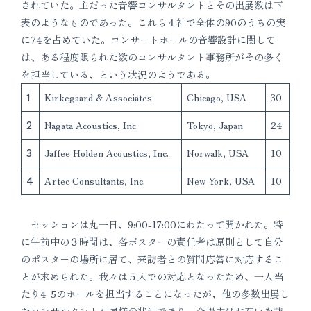
されていた。主だった音響コンサルタントとその出展数は下
表のようなものであった。これら４社で全体の90のうちの実
に74を占めていた。コンサートホールの音響設計に関して
は、ある程度限られた数のコンサルタント事務所がその多く
を担当している、という状況のようである。
1
Kirkegaard & Associates
Chicago, USA
30
2
Nagata Acoustics, Inc.
Tokyo, Japan
24
3
Jaffee Holden Acoustics, Inc.
Norwalk, USA
10
4
Artec Consultants, Inc.
New York, USA
10
セッションは丸一日、9:00-17:00にわたって開かれた。特
に午前中の３時間は、各ポスターの責任者は原則として自分
のポスターの場所に居て、来訪者との質問応答に対応するこ
とが求められた。我々は５人での対応となったため、一人当
たり4-5のホールを担当することになったが、他の多数出展し