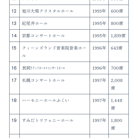
12
旭川大雪クリスタルホール
1993年
600席
13
紀尾井ホール
1995年
800席
14
京都コンサートホール
1995年
1,839席
15
クィーンズランド音楽院音楽ホー
1996年
643席
ル
16
長岡ﾘﾘｯｸﾎｰﾙ･ｺﾝｻｰﾄﾎｰﾙ
1996年
700席
17
札幌コンサートホール
1997年
2,008
席
18
ハーモニーホールふくい
1997年
1,448
席
19
すみだトリフォニーホール
1997年
1,800
席