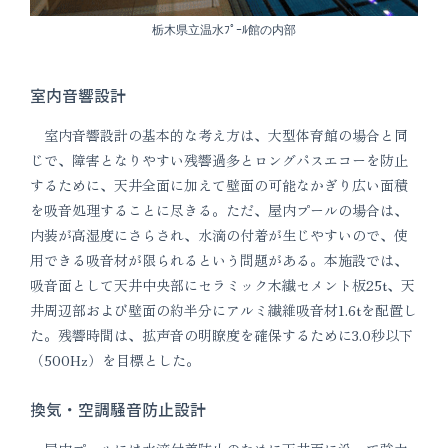
栃木県立温水ﾌﾟｰﾙ館の内部
室内音響設計
室内音響設計の基本的な考え方は、大型体育館の場合と同
じで、障害となりやすい残響過多とロングパスエコーを防止
するために、天井全面に加えて壁面の可能なかぎり広い面積
を吸音処理することに尽きる。ただ、屋内プールの場合は、
内装が高湿度にさらされ、水滴の付着が生じやすいので、使
用できる吸音材が限られるという問題がある。本施設では、
吸音面として天井中央部にセラミック木繊セメント板25t、天
井周辺部および壁面の約半分にアルミ繊維吸音材1.6tを配置し
た。残響時間は、拡声音の明瞭度を確保するために3.0秒以下
（500Hz）を目標とした。
換気・空調騒音防止設計