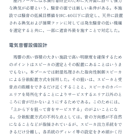
屋内プールには水滴付着防止のために天井面に沿って強力
な換気が必要という、騒音の面では厳しい条件がある。本施
設では騒音の低減目標値をNC-40以下に設定し、天井に設置
される換気および循環ファンに対しては発生騒音の低い機種
を選定すると共に、一部に遮音外装を施すことで対応した。
電気音響設備設計
残響の長い容積の大きい施設で高い明瞭度を確保するため
のポイントはスピーカの選定とその配置にあることはいうま
でもない。本プールでは耐湿処理された指向性制御スピーカ
による分散配置方式を採用した。その狙いは、スピーカと受
音点の距離をできるだけ近くすることと、スピーカのカバー
エリアを局所化することによりサービスするエリア以外のと
ころに音が行かないようにするためである。このためには、
「上から下を狙って音をサービスする」のがよいことにな
る。分散配置方式の不利な点としては、音の方向感が不自然
になることなどが指摘されているが、スピーカ出力系統をで
きるだけ分離し、各系統のディレイ等の設定をきめ細かく行