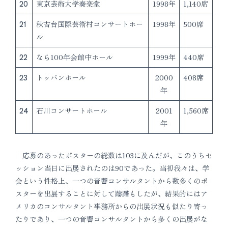
20
東京芸術大学奏楽堂
1998年
1,140席
21
秋吉台国際芸術村コンサートホー
1998年
500席
ル
22
なら100年会館中ホール
1999年
440席
23
トッパンホール
2000
408席
年
24
石川コンサートホール
2001
1,560席
年
応募のあったポスターの総数は103に及んだが、このうちセ
ッション当日に出展されたのは90であった。当初我々は、学
会という性格上、一つの音響コンサルタントから数多くのポ
スターを出展することに対して躊躇もしたが、結果的にはア
メリカのコンサルタント事務所からの出展状況も似たり寄っ
たりであり、一つの音響コンサルタントから多くの出展がな