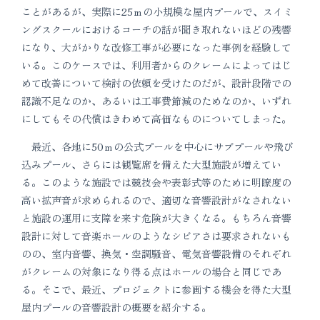
ことがあるが、実際に25ｍの小規模な屋内プールで、スイミ
ングスクールにおけるコーチの話が聞き取れないほどの残響
になり、大がかりな改修工事が必要になった事例を経験して
いる。このケースでは、利用者からのクレームによってはじ
めて改善について検討の依頼を受けたのだが、設計段階での
認識不足なのか、あるいは工事費節減のためなのか、いずれ
にしてもその代償はきわめて高価なものについてしまった。
最近、各地に50ｍの公式プールを中心にサブプールや飛び
込みプール、さらには観覧席を備えた大型施設が増えてい
る。このような施設では競技会や表彰式等のために明瞭度の
高い拡声音が求められるので、適切な音響設計がなされない
と施設の運用に支障を来す危険が大きくなる。もちろん音響
設計に対して音楽ホールのようなシビアさは要求されないも
のの、室内音響、換気・空調騒音、電気音響設備のそれぞれ
がクレームの対象になり得る点はホールの場合と同じであ
る。そこで、最近、プロジェクトに参画する機会を得た大型
屋内プールの音響設計の概要を紹介する。