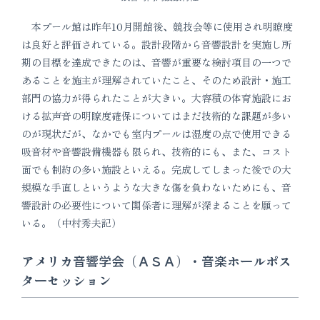
本プール館は昨年10月開館後、競技会等に使用され明瞭度
は良好と評価されている。設計段階から音響設計を実施し所
期の目標を達成できたのは、音響が重要な検討項目の一つで
あることを施主が理解されていたこと、そのため設計・施工
部門の協力が得られたことが大きい。大容積の体育施設にお
ける拡声音の明瞭度確保についてはまだ技術的な課題が多い
のが現状だが、なかでも室内プールは湿度の点で使用できる
吸音材や音響設備機器も限られ、技術的にも、また、コスト
面でも制約の多い施設といえる。完成してしまった後での大
規模な手直しというような大きな傷を負わないためにも、音
響設計の必要性について関係者に理解が深まることを願って
いる。（中村秀夫記）
アメリカ音響学会（ＡＳＡ）・音楽ホールポス
ターセッション