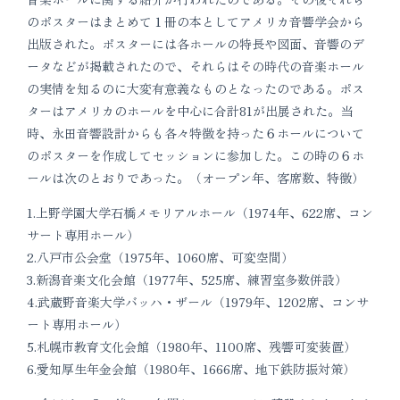
のポスターはまとめて１冊の本としてアメリカ音響学会から
出版された。ポスターには各ホールの特長や図面、音響のデ
ータなどが掲載されたので、それらはその時代の音楽ホール
の実情を知るのに大変有意義なものとなったのである。ポス
ターはアメリカのホールを中心に合計81が出展された。当
時、永田音響設計からも各々特徴を持った６ホールについて
のポスターを作成してセッションに参加した。この時の６ホ
ールは次のとおりであった。（オープン年、客席数、特徴）
1.上野学園大学石橋メモリアルホール（1974年、622席、コン
サート専用ホール）
2.八戸市公会堂（1975年、1060席、可変空間）
3.新潟音楽文化会館（1977年、525席、練習室多数併設）
4.武蔵野音楽大学バッハ・ザール（1979年、1202席、コンサ
ート専用ホール）
5.札幌市教育文化会館（1980年、1100席、残響可変装置）
6.愛知厚生年金会館（1980年、1666席、地下鉄防振対策）