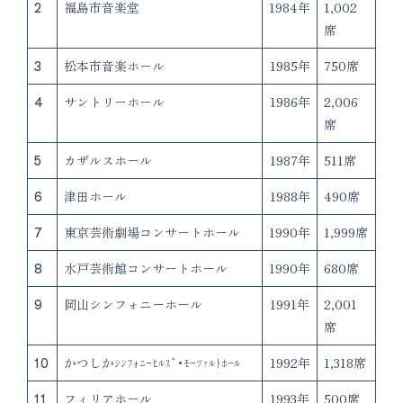
2
福島市音楽堂
1984年
1,002
席
3
松本市音楽ホール
1985年
750席
4
サントリーホール
1986年
2,006
席
5
カザルスホール
1987年
511席
6
津田ホール
1988年
490席
7
東京芸術劇場コンサートホール
1990年
1,999席
8
水戸芸術館コンサートホール
1990年
680席
9
岡山シンフォニーホール
1991年
2,001
席
10
かつしかｼﾝﾌｫﾆｰﾋﾙｽﾞ･ﾓｰﾂｧﾙﾄﾎｰﾙ
1992年
1,318席
11
フィリアホール
1993年
500席