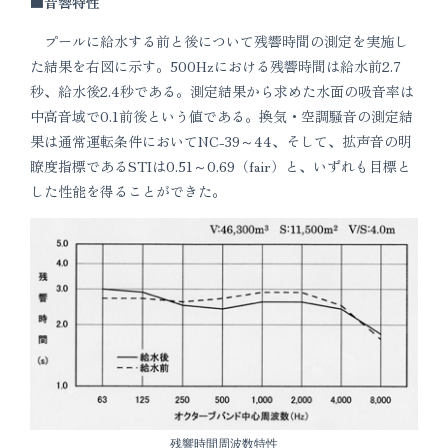
■音響特性
プールに給水する前と後について残響時間の測定を実施し
た結果を右図に示す。500Hzにおける残響時間は給水前2.7
秒、給水後2.4秒である。測定結果から求めた水面の吸音率は
中高音域で0.1前後という値である。換気・空調騒音の測定結
果は通常運転条件においてNC-39～44、そして、拡声音の明
瞭度指標であるSTIは0.51～0.69（fair）と、いずれも目標と
した性能を得ることができた。
残響時間周波数特性