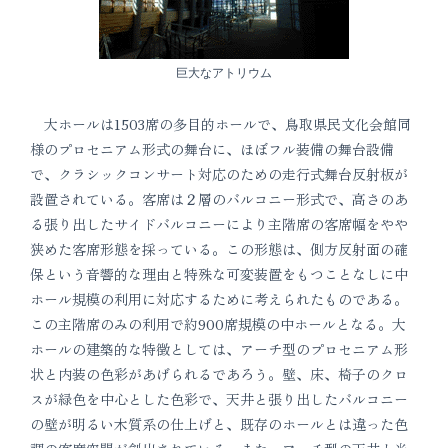
巨大なアトリウム
大ホールは1503席の多目的ホールで、鳥取県民文化会館同
様のプロセニアム形式の舞台に、ほぼフル装備の舞台設備
で、クラシックコンサート対応のための走行式舞台反射板が
設置されている。客席は２層のバルコニー形式で、高さのあ
る張り出したサイドバルコニーにより主階席の客席幅をやや
狭めた客席形態を採っている。この形態は、側方反射面の確
保という音響的な理由と特殊な可変装置をもつことなしに中
ホール規模の利用に対応するために考えられたものである。
この主階席のみの利用で約900席規模の中ホールとなる。大
ホールの建築的な特徴としては、アーチ型のプロセニアム形
状と内装の色彩があげられるであろう。壁、床、椅子のクロ
スが緑色を中心とした色彩で、天井と張り出したバルコニー
の壁が明るい木質系の仕上げと、既存のホールとは違った色