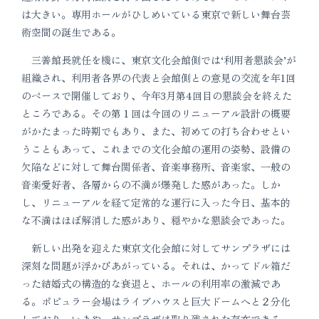
は大きい。専用ホールがひしめいている東京で新しい舞台芸
術空間の誕生である。
三善館長就任を機に、東京文化会館側では‘利用者懇談会’が
組織され、利用者各界の代表と会館側との意見の交流を年1回
のペースで開催しており、今年3月第4回目の懇談会を終えた
ところである。その第１回は今回のリニューアル設計の概要
がかたまった時期でもあり、また、初めての打ち合わせとい
うこともあって、これまでの文化会館の運用の姿勢、設備の
欠陥などに対して舞台関係者、音楽事務所、音楽家、一般の
音楽愛好者、各層からの不満が爆発した感があった。しか
し、リニューアルを経て定常的な運行に入った今日、基本的
な不満はほぼ解消した感があり、穏やかな懇談会であった。
新しい出発を迎えた東京文化会館に対してサンプラザには
深刻な問題が浮かびあがっている。それは、かってドル箱だ
った結婚式の構造的な衰退と、ホールの利用率の激減であ
る。ポピュラー会場はライブハウスと巨大ドームへと２分化