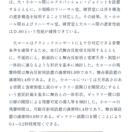
は、大・小ホール間にエクスパンション・ジョイントを設置
するとともに、小規模のリハーサル室、練習室には浮き構造
の遮音構造を採用することで対応した。その結果、大・小ホ
ール間およびリハーサル室、練習室と大ホール間の遮音性能
はＤ-80という性能が確保できている。
大ホールはクラシックコンサートにも十分対応できる音響
条件を確保するため、走行式舞台反射板を採用するととも
に、平面的にも、断面的にも舞台反射板と客席天井・側壁が
一体的に連なるような形状を基本に検討した。大ホールの残
響時間は舞台反射板設置の満席時1.8秒であり、舞台幕設置の
満席時1.4秒である。また、小ホールについては天井高さのあ
る空間と客席側壁上部のギャラリー部開口を開閉式にすると
いう意匠計画を基本に舞台との一体形状、ギャラリー開口部
の扉の開閉による残響可変の導入等を検討した。小ホールの
残響時間は、可動反射板設置の満席時1.4秒であり、舞台幕設
置の満席時0.8秒である。ギャラリー部開口を開くことにより
0.1～0.2秒程度短くできる。