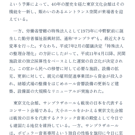
という予算によって、40年の歴史を経た東京文化会館はその
機能を一新し、賑わいのあるエントランス空間が来場者を迎
えている。
一方、労働省管轄の特殊法人として1973年に中野駅前に誕
生した勤労者福祉振興財団、通称‘サンプラザ’も、最近大きな
変革を行った。すなわち、平成7年2月の閣議決定「特殊法人
の整理合理化」の方針にしたがって、平成11年4月以降、民間
施設並の独立採算性をベースとした運営の自立化が決定され
た。この官から民への移管に対して必要な施設、設備の拡
充、更新に対して、親元の雇用促進事業団から資金が投入さ
れ、結婚式場の整備をはじめホール音響設備の更新など建
築、設備面の大規模なリニューアルが実施された。
東京文化会館、サンプラザホールも戦後の日本を代表する
コンサート会場である。大小ホールをかかえる東京文化会館
は戦後の日本を代表するクラシック音楽の殿堂として今日で
も確固たる地位を維持している。一方、サンプラザホール
は、ポピュラー音楽専用という独自の性格を旗印に今日に至