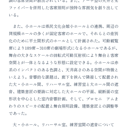
調の客席空間が創出されている。また、アーチ型の天井と光
ファイバーを併用した客席照明が独特な雰囲気を創り出して
いる。
また、小ホールは県民文化会館小ホールとの連携、周辺の
同規模ホールの多くが固定客席のホールで、それらとの差別
化のために平土間形式のホールとして計画された。可動観覧
席により189席～310席の劇場形式になる小ホールであるが、
舞台の大きなスケールの回転式可動反射板により舞台と客席
空間とが一体となるような形態に設定できる。小ホールは赤
系のインパクトのある色調と、天井高さのある空間が特徴と
いえよう。音響的な課題は、廊下を挟んで隣接して配置され
た大・小ホール間、リハーサル室、練習室と大ホール間の遮
音、建築意匠の要請に対応した大ホールの平面、縦断面の室
形状を中心とした室内音響計画、そして、プロセニ アムま
わりのスピーカの配置と舞台照明設備、建築意匠との調整等
であった。
大・小ホール、リハーサル室、練習室間の遮音について