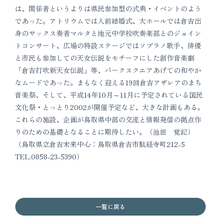
は、関係者というよりは県民参加型の式典・イベントのよう
であった。アトリウムでは人前結婚式、大ホールでは倉吉出
身のサックス奏者マルタと地元中学校吹奏楽部とのジョイン
トコンサート、広場の特設ステージではソプラノ歌手、俳優
と市民も参加しての天女伝説をモチーフにした創作音楽劇
「倉吉打吹新天女伝説」等、パークスクエアあげての和やか
なムードであった。まもなく迎える19回倉吉アザレアのまち
音楽祭、そして、平成14年10月～11月に予定されている国民
文化祭・とっとり2002が開催予定など、大きな計画もある。
これらの施設、企画が鳥取県中部の交流と情報発信の拠点作
りのための基礎となることに期待したい。（池田 覚記）
（鳥取県立倉吉未来中心：鳥取県倉吉市駄経寺町212-5
TEL.0858-23-5390）
一覧に戻る