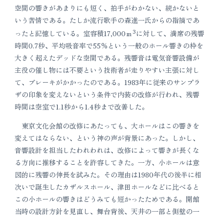
空間の響きがあまりにも短く、拍手がわかない、続かないと
いう苦情である。たしか流行歌手の森進一氏からの指摘であ
3
ったと記憶している。室容積17,000ｍ
に対して、満席の残響
時間0.7秒、平均吸音率で55％という一般のホール響きの枠を
大きく超えたデッドな空間である。残響音は電気音響設備が
主役の催し物には不要という技術者が走りやすい主張に対し
て、ブレーキがかかったのである。1983年に従来のサンプラ
ザの印象を変えないという条件で内装の改修が行われ、残響
時間は空室で1.1秒から1.4秒まで改善した。
東京文化会館の改修にあたっても、大ホールはこの響きを
変えてはならない、という神の声が背景にあった。しかし、
音響設計を担当したわれわれは、改修によって響きが長くな
る方向に推移することを許容してきた。一方、小ホールは意
図的に残響の伸長を試みた。その理由は1980年代の後半に相
次いで誕生したカザルスホール、津田ホールなどに比べると
この小ホールの響きはどうみても短かったためである。開館
当時の設計方針を見直し、舞台背後、天井の一部と側壁の一