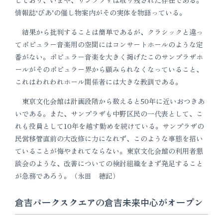
しており、いまや、サンプラザは取り残された存在である。
情報誌‘ぴあ’の催し物案内がその実体を物語っている。
結果から批判することは簡単であるが、クラシックと違っ
てポピュラー音楽用の空間にはコンサートホールのような定
番がない。ポピュラー音楽を大きく掲げたこのサンプラザホ
ールがそのポピュラー界から顧みられなくなっていること、
これはわれわれホール関係者には大きな教訓である。
東京文化会館は計画段階から数えると50年に近いおつきあ
いである。また、サンプラザも中野区民の一代表として、こ
れも役員として10年を越す勤めを続けている。サンプラザの
民営移管直前の大改修に力になれず、このような事態を招い
ていることが悔やまれてならない。東京文化会館の利用者懇
談会のような、改善についての検討組織をまず発足すること
が急務であろう。（永田 穂記）
倉吉パークスクエアの倉吉未来中心がオープン