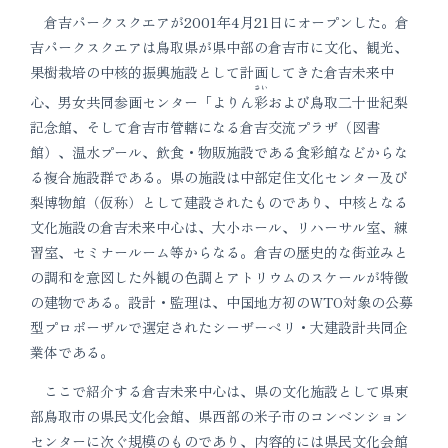
倉吉パークスクエアが2001年4月21日にオープンした。倉
吉パークスクエアは鳥取県が県中部の倉吉市に文化、観光、
果樹栽培の中核的振興施設として計画してきた倉吉未来中
さい
心、男女共同参画センター「よりん
彩
および鳥取二十世紀梨
記念館、そして倉吉市管轄になる倉吉交流プラザ（図書
館）、温水プール、飲食・物販施設である食彩館などからな
る複合施設群である。県の施設は中部定住文化センター及び
梨博物館（仮称）として建設されたものであり、中核となる
文化施設の倉吉未来中心は、大小ホール、リハーサル室、練
習室、セミナールーム等からなる。倉吉の歴史的な街並みと
の調和を意図した外観の色調とアトリウムのスケールが特徴
の建物である。設計・監理は、中国地方初のWTO対象の公募
型プロポーザルで選定されたシーザーペリ・大建設計共同企
業体である。
ここで紹介する倉吉未来中心は、県の文化施設として県東
部鳥取市の県民文化会館、県西部の米子市のコンベンション
センターに次ぐ規模のものであり、内容的には県民文化会館