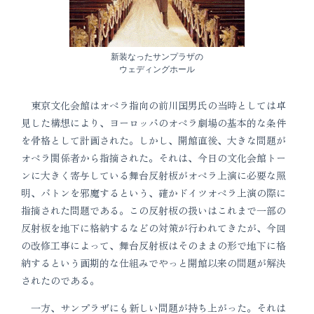
新装なったサンプラザの
ウェディングホール
東京文化会館はオペラ指向の前川国男氏の当時としては卓
見した構想により、ヨーロッパのオペラ劇場の基本的な条件
を骨格として計画された。しかし、開館直後、大きな問題が
オペラ関係者から指摘された。それは、今日の文化会館トー
ンに大きく寄与している舞台反射板がオペラ上演に必要な照
明、バトンを邪魔するという、確かドイツオペラ上演の際に
指摘された問題である。この反射板の扱いはこれまで一部の
反射板を地下に格納するなどの対策が行われてきたが、今回
の改修工事によって、舞台反射板はそのままの形で地下に格
納するという画期的な仕組みでやっと開館以来の問題が解決
されたのである。
一方、サンプラザにも新しい問題が持ち上がった。それは