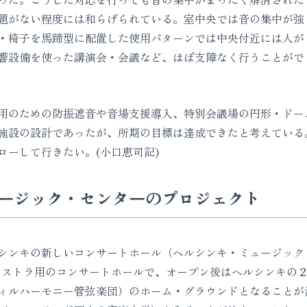
題がない程度には和らげられている。室中央では音の集中が強
・椅子を馬蹄型に配置した使用パターンでは中央付近には人が
響設備を使った講演会・会議など、ほぼ支障なく行うことがで
のための防振遮音や音場支援導入、特別会議場の円形・ドー
施設の設計であったが、所期の目標は達成できたと考えている
ローして行きたい。(小口恵司記)
ージック・センターのプロジェクト
ンキの新しいコンサートホール（ヘルシンキ・ミュージック
ーケストラ用のコンサートホールで、オープン後はヘルシンキの
ィルハーモニー管弦楽団）のホーム・グラウンドとなることが