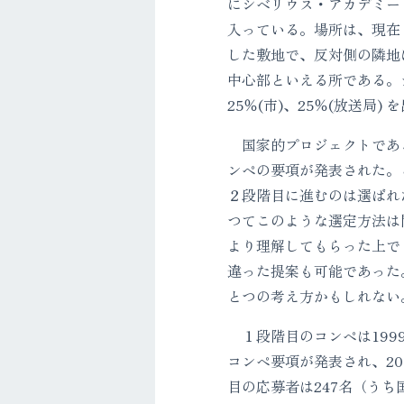
にシベリウス・アカデミー
入っている。場所は、現在２
した敷地で、反対側の隣地に
中心部といえる所である。
25％(市)、25％(放送局
国家的プロジェクトである
ンペの要項が発表された。
２段階目に進むのは選ばれ
つてこのような選定方法は
より理解してもらった上で
違った提案も可能であった
とつの考え方かもしれない
１段階目のコンペは1999
コンペ要項が発表され、2
目の応募者は247名（う