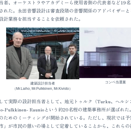
当者、オーケストラやアカデミーら使用者側の代表者など19名
された。永田音響設計は審査段階の音響関係のアドバイザーと
設計業務を担当することを依頼された。
コンペ当選案
建築設計担当者
（Mr.Laiho, Mr.Pulkkinen, Mr.Kivisto）
て実際の設計担当者として、地元トゥルク（Turku、ヘルシン
o-Pulkkinen- Raunioという約20名程の建築事務所が
のためのミーティングが開始されている。ただし、現状では予
市」が市民の憩いの場として定着していることから、これらの