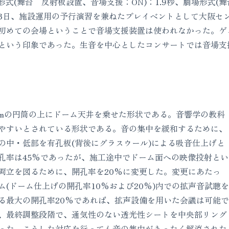
ート形式(舞台 反射板設置、音場支援：ON)：1.9秒、劇場形式
3月23日、施設運用の予行演習を兼ねたプレイベントとして大阪
初めての会場ということで音場支援装置は使われなかった。ゲ
という印象であった。生音を中心としたコンサートでは音場支
5mの円筒の上にドーム天井を乗せた形状である。音響学の教科
やすいとされている形状である。音の集中を緩和するために、
の中・低部を有孔板(背後にグラスウール)による吸音仕上げと
孔率は45%であったが、施工途中でドーム面への映像投射とい
両立を図るために、開孔率を20%に変更した。変更にあたっ
(ドーム仕上げの開孔率10%および20%)内での拡声音試聴を
る最大の開孔率20%であれば、拡声設備を用いた会議は可能で
、最終調整段階で、通気性のない透光性シートを中央部リング
った。こうした対応を行っても音の集中がまったく解消された