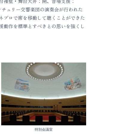
(舞台袖壁・舞台天井：開、音場支援：
センチュリー交響楽団の演奏会が行われた
ネプロで席を移動して聴くことができた
援動作を標準とすべきとの思いを強くし
特別会議室