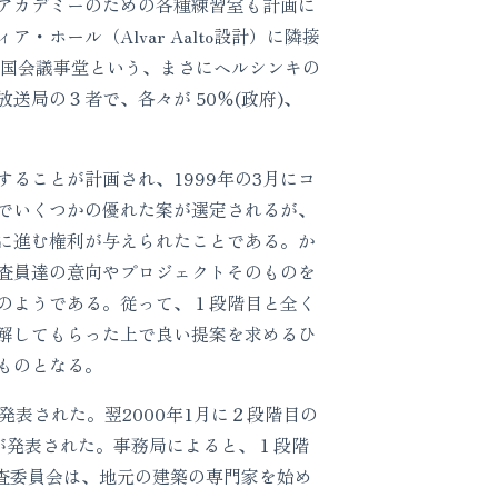
アカデミーのための各種練習室も計画に
ール（Alvar Aalto設計）に隣接
てて国会議事堂という、まさにヘルシンキの
局の３者で、各々が 50％(政府)、
ることが計画され、1999年の3月にコ
でいくつかの優れた案が選定されるが、
に進む権利が与えられたことである。か
査員達の意向やプロジェクトそのものを
のようである。従って、１段階目と全く
解してもらった上で良い提案を求めるひ
ものとなる。
発表された。翌2000年1月に２段階目の
果が発表された。事務局によると、１段階
審査委員会は、地元の建築の専門家を始め