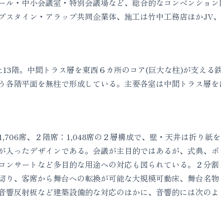
ール・中小会議室・特別会議場など、総合的なコンベンション
プスタイン・アラップ共同企業体、施工は竹中工務店ほかJV
13階。中間トラス層を東西６カ所のコア(巨大な柱)が支える
という各階平面を無柱で形成している。主要各室は中間トラス層
706席、２階席：1,048席の２層構成で、壁・天井は折り紙を
が入ったデザインである。会議が主目的ではあるが、式典、ポ
コンサートなど多目的な用途への対応も図られている。２分割
切り、客席から舞台への転換が可能な大規模可動床、舞台名物
音響反射板など建築設備的な対応のほかに、音響的には次のよ