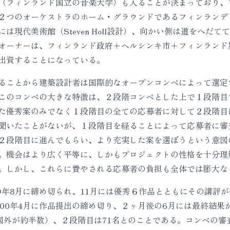
（フィンランド国立の音楽大学）も入ることが決まっており、
つのオーケストラのホーム・グラウンドであるフィンランディア・ホ
は現代美術館（Steven Holl設計）、向かい側は道をへだ
オーナーは、フィンランド政府＋ヘルシンキ市＋フィンランド放送
) を出資することになっている。
ことから建築設計者は国際的なオープンコンペによって選定す
このコンペの大きな特徴は、２段階コンペとした上で１段階目
た優秀案のみでなく１段階目の全ての応募者に対して２段階目
聞いたことがないが、１段階目を経ることによって応募者に審
２段階目に進んでもらい、より充実した案を選ぼうという意図
。機会はより広く平等に、しかもプロジェクトの性格を十分理
。しかし、これらに費やされる応募者の負担も全体では膨大な
年8月に締め切られ、11月には優秀６作品とともにその講評が
000年4月に作品提出の締め切り、２ヶ月後の6月には最終結
ち国外が約半数）、２段階目は71名とのことである。コンペの