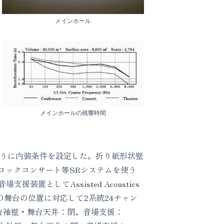
メインホール
。
メインホールの残響時間
ように内装条件を設定した。折り紙形状壁
ロックコンサート等SRシステムを使う
としてAssisted Acoustics
の舞台の位置に対応して2系統24チャン
台袖壁・舞台天井：閉、音場支援：