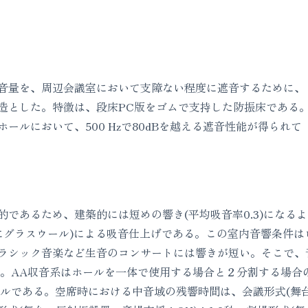
音量を、周辺会議室において支障ない程度に遮音するために、
造とした。特徴は、段床PC版をゴムで支持した防振床である
ールにおいて、500 Hzで80dBを越える遮音性能が得られて
的であるため、建築的には短めの響き(平均吸音率0.3)になる
後にグラスウール)による吸音仕上げである。この室内音響条件は
ック音楽など生音のコンサートには響きが短い。そこで、音場支援装置
た。AA収音系はホールを一体で使用する場合と２分割する場合
ネルである。空席時における中音域の残響時間は、会議形式(舞