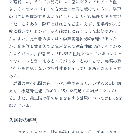
を確認した。そして公開時には１室にグランドピアノを置
き、そこでアルバイトの音大生に演奏し続けてもらい、隣戸
の室で音を体験できるようにした。音大生は繊細な弾き方だ
ったこともあり、隣戸ではほとんど聞こえず、見学者が来る
度に弾いているかどうかを確認しに行くような状態であっ
た。また、見学者の多くは不動産関連雑誌の記者であった
が、音源側と受音側の２住戸を見て遮音性能の感じがつかめ
たようだった。記者曰く「D-65の性能を謳っているマンショ
ンでももっと聞こえるところがある」とのことで、実際の遮
音性能を確認しないで設計性能を示している所もあるそうで
ある。
居間の中心部間の音圧レベル差でみると、いずれの測定結
果も目標遮音性能（D-60～65）を満足する結果となってい
る。また、最上階の倊の広さを有する部屋についてはD-65を
越えている。
入居後の評判
このマンションは一般の雑誌ＨＡＮＡＫＯ、ブルータス、