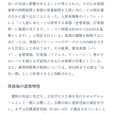
互いの生活に影響を与えることが考えられた。そのため楽器
演奏の時間制限と楽器の音量制限を入居にあたっての契約書
のなかに盛り込むことになった。入居者募集のパンフレット
にも「ご入居にあたっては使用する楽器（金管楽器、打楽器
等）に制限があります。レッスン時間は8:00から24:00を基
準とします。」と明記されている。楽器の種類を制限するに
あたっては、楽器のパワーレベルのデータから100dBを大ま
かな目安として決めており、その結果、電気楽器（バン
ド）、金管楽器、打楽器（ドラムス、ティンパニー）等がそ
のレベルを越える可能性があるため制限の対象としている。
また、練習時間帯の制限については、夜12時までの音は「お
互い様」として許容できると判断された。
完成後の遮音特性
建物の完成に先立ち、２住戸だけ工事を先行させモデルル
ームとして一般に公開した。公開の前に遮音性能の測定を行
い、まずは目標遮音性能（D-60～65）が満足されていること