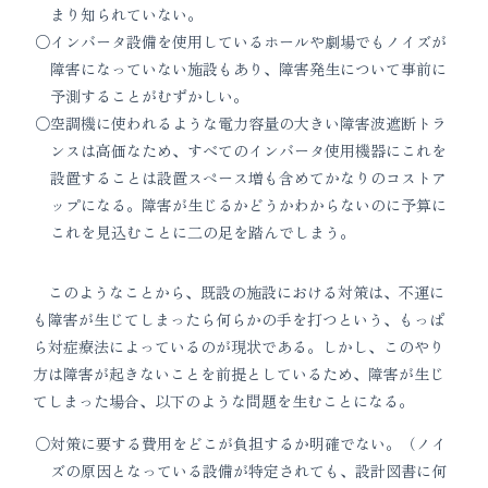
まり知られていない。
インバータ設備を使用しているホールや劇場でもノイズが
障害になっていない施設もあり、障害発生について事前に
予測することがむずかしい。
空調機に使われるような電力容量の大きい障害波遮断トラ
ンスは高価なため、すべてのインバータ使用機器にこれを
設置することは設置スペース増も含めてかなりのコストア
ップになる。障害が生じるかどうかわからないのに予算に
これを見込むことに二の足を踏んでしまう。
このようなことから、既設の施設における対策は、不運に
も障害が生じてしまったら何らかの手を打つという、もっぱ
ら対症療法によっているのが現状である。しかし、このやり
方は障害が起きないことを前提としているため、障害が生じ
てしまった場合、以下のような問題を生むことになる。
対策に要する費用をどこが負担するか明確でない。（ノイ
ズの原因となっている設備が特定されても、設計図書に何