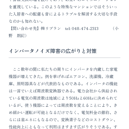
を重視している。このような特殊なマンションではそういっ
た入居者への配慮も音によるトラブルを解消する大切な手段
なのかも知れない。
【問い合わせ先】㈱リブラン tel: 048-474-2313 （小
野 朗記）
インバータノイズ障害の広がりと対策
ここ数年の間に私たちの周りにインバータを内蔵した家電
機器が増えてきた。例を挙げればエアコン、洗濯機、冷蔵
庫、照明器具などが代表的なものである。インバータの機能
は一言でいえば周波数変換器である。電力会社から供給され
ている電気の周波数は地域により50Hzと60Hzに決められて
いるが、使う機器によっては周波数を変えることにより、き
め細かい運転が可能となるだけでなく、電気料金の節約、さ
らには省エネにもなるので、変換素子などのコストダウン、
性能向上にともなって利用はますます広がりそうである。す