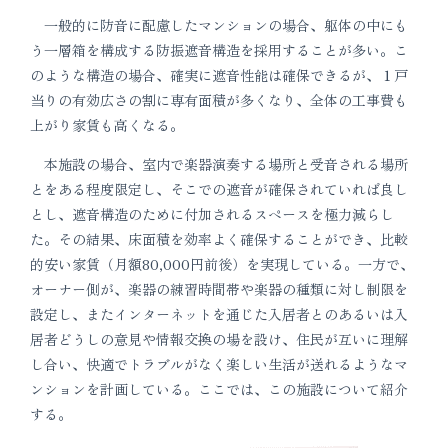
一般的に防音に配慮したマンションの場合、躯体の中にも
う一層箱を構成する防振遮音構造を採用することが多い。こ
のような構造の場合、確実に遮音性能は確保できるが、１戸
当りの有効広さの割に専有面積が多くなり、全体の工事費も
上がり家賃も高くなる。
本施設の場合、室内で楽器演奏する場所と受音される場所
とをある程度限定し、そこでの遮音が確保されていれば良し
とし、遮音構造のために付加されるスペースを極力減らし
た。その結果、床面積を効率よく確保することができ、比較
的安い家賃（月額80,000円前後）を実現している。一方で、
オーナー側が、楽器の練習時間帯や楽器の種類に対し制限を
設定し、またインターネットを通じた入居者とのあるいは入
居者どうしの意見や情報交換の場を設け、住民が互いに理解
し合い、快適でトラブルがなく楽しい生活が送れるようなマ
ンションを計画している。ここでは、この施設について紹介
する。