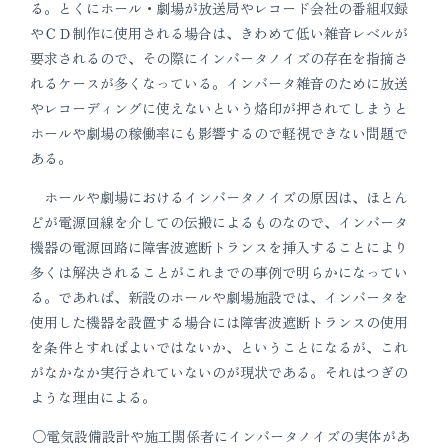
る。とくにホール・劇場が放送局やレコード会社の番組収録
やＣＤ制作に使用される場合は、きわめて低い雑音レベルが
要求されるので、その際にインバータノイズの存在を指摘さ
れるケースが多くなっている。インバータ雑音のために放送
やレコーディングに使えないという烙印が押されてしまうと
ホールや劇場の稼働率にも影響するので軽視できない問題で
ある。
ホールや劇場におけるインバータノイズの原因は、ほとん
どが電源回線を介しての伝搬によるものなので、インバータ
機器の電源回路に障害波遮断トランスを挿入することにより
多くは解決されることがこれまでの事例で明らかになってい
る。であれば、新設のホールや劇場施設では、インバータを
使用した機器を設置する場合には障害波遮断トランスの使用
を条件とすればよいではないか、ということになるが、これ
がなかなか実行されていないのが現状である。それはつぎの
ような理由による。
電気設備設計や施工関係者にインバータノイズの実体があ