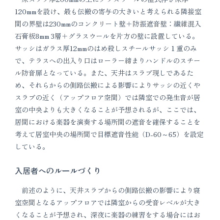
120mmを設け、最も伝搬の寄与の大きいと考えられる隣接室
間の界壁は230mmのコンクリート壁＋防振遮音壁：繊維混入
石膏板8mm 3層＋グラスウールを片方の壁に設置している。
サッシはガラス厚12mmのはめ殺しスチールサッシ１重のみ
で、テラスへの出入り口はローラー締まりハンドルのスチー
ル防音扉となっている。また、天井はスラブ現しであるた
め、それらからの側路伝搬による影響によりサッシの近くや
スラブの近く（アップフロア空間）では隣室での発生音が居
室の中央よりも大きくなることが予想されるが、ここでは、
居間における楽器を演奏する場所間の遮音を確保することを
考えて居室中央の場所間で目標遮音性能（D-60～65）を設定
している。
入居者へのルールづくり
前述のように、天井スラブからの側路伝搬の影響により寝
室空間となるアップフロアでは隣室からの受音レベルが大き
くなることが予想され、深夜に楽器の練習をする場合にはお