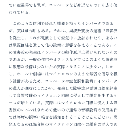
でに産業界でも電車、エレベータなど身近なものにも広く使
われている。
このような便利で優れた機能を持ったインバータである
が、実は副作用もある。それは、周波数変換の過程で障害波
を発生し、これが電波として空気中に放射されたり、あるい
は電源回線を通して他の設備に影響を与えることである。こ
の障害波の発生はインバータの動作原理上避けられないもの
であるが、一般の住宅やオフィスなどではこのような障害波
に敏感な設備は少ないため支障となることは少ない。しか
し、ホールや劇場にはマイクロホンのような微弱な信号を扱
う設備があるため、エレベータや空気調和設備にインバータ
の導入が進むにしたがい、発生した障害波が電源回線を経由
して音響設備のマイクロホン回線に侵入して雑音を生ずるケ
ースが増えている。実際にはマイクロホン回線に侵入する障
害波のレベルはきわめて低いので通常の音響設備の使用条件
では客席の観客に雑音を感知されることはほとんどない。問
題となるのは録音用のマイクロホン回線への雑音の混入であ