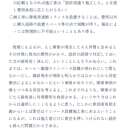
の記載もなければ施工者は「設計図通り施工した」と主張
し費用負担に応じたがらない）
竣工後に障害波遮断トランスを設置することは、費用以外
に搬入経路や設置スペース等の点で困難が伴う。場合によ
っては物理的に不可能ということもあり得る。
程度にもよるが、もし障害が発生したら人件費も含めると
その対策に相当の費用がかかり、設計の段階で対応しておい
た方が結局安く済んだ、ということにもなりかねない。これ
までは、ホール・劇場でインバータ設備が使われだして間も
なかったし、雑音発生の実体も明らかではなかったから対症
療法によるしかなかったという事情があろうが、障害事例が
増えつつある状況を考えると、これまでのような、障害が生
じたら請負者に対策費用を負担させる、というやり方はこれ
からは通用しにくくなるように思う。たしかに原因者負担主
義からいえば責任はインバータ設備施工者にあるということ
になるが、これは施工者だけに責任を押しつけられない設計
も絡んだ問題だからである。