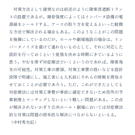
対策方法として確実なのは前述のように障害波遮断トラン
スの設置であるが、雑音強度によってはインバータ設備の電
源線をシールドする、アースの取り方を変えるといった軽微
な方法で解決される場合もある。このようなことがこの問題
を複雑にしているのだが、ホールや劇場施設の場合は、イン
バータノイズを避けて通れないものとして、それに対応した
設計を行っておくという覚悟を決める時期にきているように
思う。やむを得ず対症療法でいくというのであれば、障害発
生の可能性、対策工事の要領、対策工事費の扱いなどを設計
段階で明確にし、施工者にも入札前にそれらの情報を周知さ
せておくことが必要であろう。ただ、これができたとしても
対症療法には対策工事費が事前に確定できないため役所の予
算制度とマッチングしないという難しい問題がある。この点
が解決されないかぎり公共ホール・劇場においては対症療法
的な対策は問題の根本的な解決につながらないといえる。
（中村秀夫記）