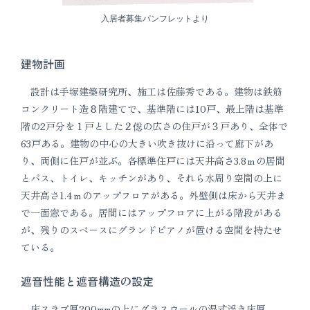
入居者募集パンフレットより
建物計画
設計は手塚建築研究所、施工は佐藤秀である。建物は鉄筋
コンクリート造８階建てで、基準階には10戸、最上階は基準
階の2戸分を１戸とした２倊の広さの住戸が３戸あり、全体で
63戸ある。建物の中心の大きい吹き抜けに沿って廊下があ
り、両側に住戸が並ぶ。各標準住戸には天井高さ3.8ｍの居間
とバス、トイレ、キッチンがあり、それら水周り空間の上に
天井高さ1.4ｍのアップフロアがある。外壁側は床から天井ま
で一面窓である。居間にはアップフロアに上がる階段がある
が、残りのスペースにグランドピアノが置ける空間を持たせ
ている。
遮音性能と遮音構造の設定
床スラブ厚200mmの上にグラスウールの湿式浮き床厚