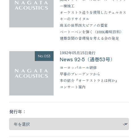
ー棟竣工
オーケストラ迫りを使用したチェルカス
キーのリサイタル
珠玉の世界四大ピアノの饗宴
ベートーベンを弾く（NHK趣味百科）
建築空間の音環境を考える会の発足
1992年05月15日発行
No.053
News 92-5（通巻53号）
ヨーロッパホール研修
早春のブレーゲンツから
本の紹介『オーケストラとは何か』
コンサート案内
発行年：