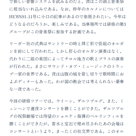
で新しい音響システムを試みるのだと、彼はこの湖上音楽祭
に相当ないれ込みである。なお、昨年のカルメンについては
NEWS91-11号に小口の記事があるので参照されたい。今年は
どうなるのだろうか、楽しみである。当事務所では研修の第3
グループがこの音楽祭に参加する計画である。
リーガー社の式典はサントリーの時と同じ形で仮組のオルガ
ンを前にして行われた。しかし肝心のオルガン演奏はなく、
代わりに二組の楽団によってチロル地方の歌とブラスの演奏
が行われた。まさにサウンド・オブ・ミュージックのトラッ
プ一家の世界である。夜は山腹の城を貸し切りで数時間にお
よぶディナーもあった。わが国の教会では考えられない豪華
な一夜であった。
今回の研修ツアーでは、ウイーン、ザルツブルグ、また、ミ
ュンヘンで連夜コンサートを聴くことができた。ザルツブル
グの祝祭劇場では待望のショルティ指揮のベルリンフィルを
聴くことができたが、香水と宝石で埋め尽されたあの会場は
コンサートというより、まったくの社交界である。このオル