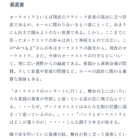
潮選書
オーケストラといえば現在のクラシック音楽の頂点に立つ存
在であるが、ホールに関わり合いをもつ者にとって、あまり
にも巨大で掴みようのない音源である。しかし、ここまでに
至ったオーケストラの歩みは決して単純なものではない。こ
の
“みつもと”
さんの本はオーケストラの誕生から、現在のオ
ーケストラ、また、今後のオーケストラの行方などについ
て、実に広い視野からの論説である。楽器から演奏会場の問
題、そして音量や音域の問題など、ホールの設計に関わる重
要な指摘もある。
「オーケストラのコンサートに行くと、舞台の上にはいろい
ろな楽器の奏者が所狭しと座っている姿が目に飛び込んでく
る。・・・なぜ、ヴァイオリニストはみんな左側の位置に固
まって座っているのか。」・・・「バンドとオーケストラと
はどこが違うのか」・・・・こんな調子で本文が始まる。
棒で床を叩いていた指揮の話、舞台が狭く立って演奏してい