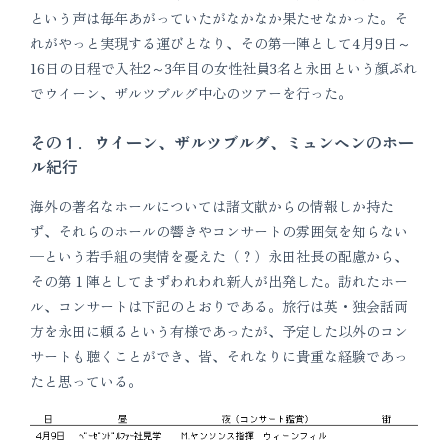
という声は毎年あがっていたがなかなか果たせなかった。そ
れがやっと実現する運びとなり、その第一陣として4月9日～
16日の日程で入社2～3年目の女性社員3名と永田という顔ぶれ
でウイーン、ザルツブルグ中心のツアーを行った。
その１．ウイーン、ザルツブルグ、ミュンヘンのホー
ル紀行
海外の著名なホールについては諸文献からの情報しか持た
ず、それらのホールの響きやコンサートの雰囲気を知らない
─という若手組の実情を憂えた（？）永田社長の配慮から、
その第１陣としてまずわれわれ新人が出発した。訪れたホー
ル、コンサートは下記のとおりである。旅行は英・独会話両
方を永田に頼るという有様であったが、予定した以外のコン
サートも聴くことができ、皆、それなりに貴重な経験であっ
たと思っている。