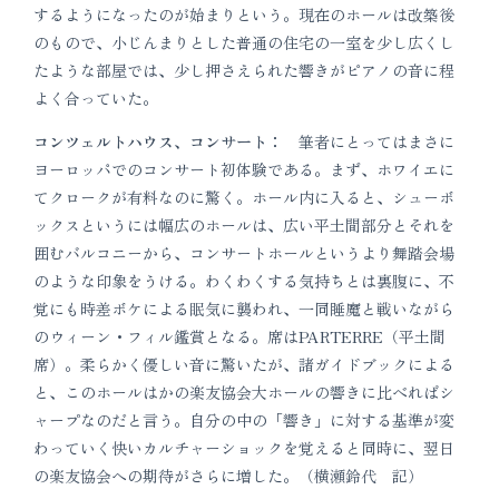
するようになったのが始まりという。現在のホールは改築後
のもので、小じんまりとした普通の住宅の一室を少し広くし
たような部屋では、少し押さえられた響きがピアノの音に程
よく合っていた。
コンツェルトハウス、コンサート：
筆者にとってはまさに
ヨーロッパでのコンサート初体験である。まず、ホワイエに
てクロークが有料なのに驚く。ホール内に入ると、シューボ
ックスというには幅広のホールは、広い平土間部分とそれを
囲むバルコニーから、コンサートホールというより舞踏会場
のような印象をうける。わくわくする気持ちとは裏腹に、不
覚にも時差ボケによる眠気に襲われ、一同睡魔と戦いながら
のウィーン・フィル鑑賞となる。席はPARTERRE（平土間
席）。柔らかく優しい音に驚いたが、諸ガイドブックによる
と、このホールはかの楽友協会大ホールの響きに比べればシ
ャープなのだと言う。自分の中の「響き」に対する基準が変
わっていく快いカルチャーショックを覚えると同時に、翌日
の楽友協会への期待がさらに増した。（横瀬鈴代 記）