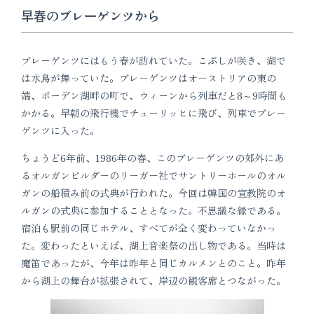
早春のブレーゲンツから
ブレーゲンツにはもう春が訪れていた。こぶしが咲き、湖で
は水鳥が舞っていた。ブレーゲンツはオーストリアの東の
端、ボーデン湖畔の町で、ウィーンから列車だと8～9時間も
かかる。早朝の飛行機でチューリッヒに飛び、列車でブレー
ゲンツに入った。
ちょうど6年前、1986年の春、このブレーゲンツの郊外にあ
るオルガンビルダーのリーガー社でサントリーホールのオル
ガンの船積み前の式典が行われた。今回は韓国の宣教院のオ
ルガンの式典に参加することとなった。不思議な縁である。
宿泊も駅前の同じホテル、すべてが全く変わっていなかっ
た。変わったといえば、湖上音楽祭の出し物である。当時は
魔笛であったが、今年は昨年と同じカルメンとのこと。昨年
から湖上の舞台が拡張されて、岸辺の観客席とつながった。