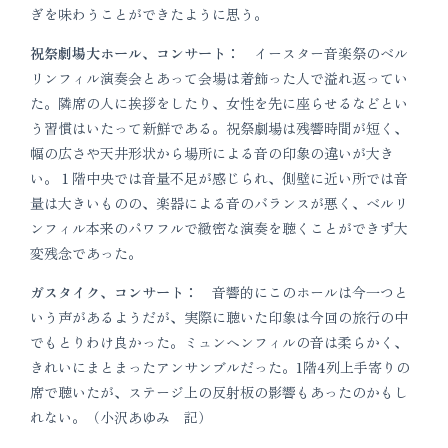
ぎを味わうことができたように思う。
祝祭劇場大ホール、コンサート：
イースター音楽祭のベル
リンフィル演奏会とあって会場は着飾った人で溢れ返ってい
た。隣席の人に挨拶をしたり、女性を先に座らせるなどとい
う習慣はいたって新鮮である。祝祭劇場は残響時間が短く、
幅の広さや天井形状から場所による音の印象の違いが大き
い。１階中央では音量不足が感じられ、側壁に近い所では音
量は大きいものの、楽器による音のバランスが悪く、ベルリ
ンフィル本来のパワフルで緻密な演奏を聴くことができず大
変残念であった。
ガスタイク、コンサート：
音響的にこのホールは今一つと
いう声があるようだが、実際に聴いた印象は今回の旅行の中
でもとりわけ良かった。ミュンヘンフィルの音は柔らかく、
きれいにまとまったアンサンブルだった。1階4列上手寄りの
席で聴いたが、ステージ上の反射板の影響もあったのかもし
れない。（小沢あゆみ 記）