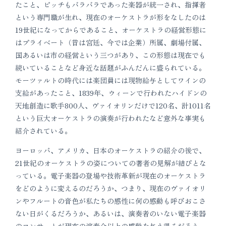
たこと、ピッチもバラバラであった楽器が統一され、指揮者
という専門職が生れ、現在のオーケストラが形をなしたのは
19世紀になってからであること、オーケストラの経営形態に
はプライベート（昔は宮廷、今では企業）所属、劇場付属、
国あるいは市の経営という三つがあり、この形態は現在でも
続いていることなど身近な話題がふんだんに盛られている。
モーツァルトの時代には楽団員には現物給与としてワインの
支給があったこと、1839年、ウィーンで行われたハイドンの
天地創造に歌手800人、ヴァイオリンだけで120名、計1011名
という巨大オーケストラの演奏が行われたなど意外な事実も
紹介されている。
ヨーロッパ、アメリカ、日本のオーケストラの紹介の後で、
21世紀のオーケストラの姿についての著者の見解が結びとな
っている。電子楽器の登場や技術革新が現在のオーケストラ
をどのように変えるのだろうか、つまり、現在のヴァイオリ
ンやフルートの音色が私たちの感性に何の感動も呼びおこさ
ない日がくるだろうか、あるいは、演奏者のいない電子楽器
のコンサートが現在の演奏会以上の感動を与え得るだろう