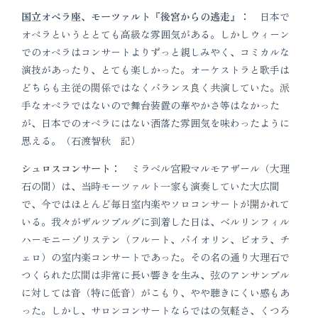
国立オペラ座、モーツァルト『後宮からの逃走』：
日本で
オペラというととても高級な雰囲気がある。しかしウィーン
でのオペラはコンサートよりずっと親しみやく、コミカルな
演技があったり、とても楽しかった。オーケストラと歌手は
どちらも主従の関係ではなくバランス良く共演していた。派
手なオペラではないので舞台装置の華やかさ等はなかった
が、日本でのオペラにはない洒落た雰囲気を味わったように
思える。（石渡智秋 記）
シュロスコンサート：
ミラベル宮殿マルモアザール（大理
石の間）は、当時モーツァルト一家も演奏していた大広間
で、今ではほとんど毎日室内楽やソロコンサートが開かれて
いる。我々がザルツブルグに到着した日は、ベルリンフィル
ハーモニーゾリステン（フルート、バイオリン、ビオラ、チ
ェロ）の室内楽コンサートであった。その名の通り大理石で
つくられた広間は非常に長い響きを生み、弦のアンサンブル
に対しては音（特に低音）がこもり、やや聴きにくい感もあ
った。しかし、サロンコンサートならではの気軽さ、くつろ