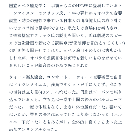
国立オペラ座見学：
以前からこのNEWSに登場しているト
ーンマイスターのフリッツ氏、昨年の暮れからオペラの音響
調整・効果の勉強で来ている日本人の山海僥太氏の取り計ら
いでオペラ座の見学ができた。私たちは劇場内を案内され、
音響調整室でフリッツ氏の説明を聞いた。氏は劇場のスピー
カの改造計画や新たなる調整卓(音像制御を目的とするらしい)
の計画等も聞かせてくれた。オペラ演目そのものは古典かも
しれぬが、オペラの公演自体は何時も新しいものを求めてい
るらしいことが舞台裏の各所で感じられた。
ウィーン楽友協会、コンサート：
ウィーン交響楽団で曲目
はドイツレクイエム。満員でチケットが手に入らず、私たち
の切符は立ち見(40シリング)だった。同胞はジーパンで座り
込んでいる人も。立ち見は一階平土間の後ろのバルコニー下
だった。一度の休憩もなく、まさに体力勝負だった。響いて
はいたが、響きの長さは思っていたより感じなかった（バル
コニー下だったこともあるが）。全体的に良くまとまった上
品なアンサンブルだった。