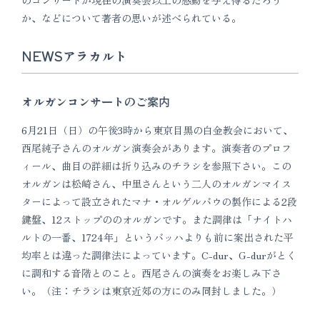
か、などについて著者の思いが述べられている。
NEWSアラカルト
オルガンコンサートのご案内
6月21日（日）の午後3時から東京目黒の白金教会において、
西尾純子さんのオルガン演奏会があります。演奏者のプロフ
ィール、曲目の詳細は折り込みのチラシを参照下さい。この
オルガンは松崎さん、中里さんという二人のオルガンマイス
ターによって設立されたマナ・オルゲルバウの製作による2段
鍵盤、12ストップののオルガンです。また調律は「ナイトハ
ルトの一番、1724年」というバッハよりも前に案出された平
均率とは違った調律法によっています。C-dur、G-durがとく
に調和する音階とのこと。西尾さんの演奏をお楽しみ下さ
い。（注：チラシは東京近郊の方にのみ同封しました。）