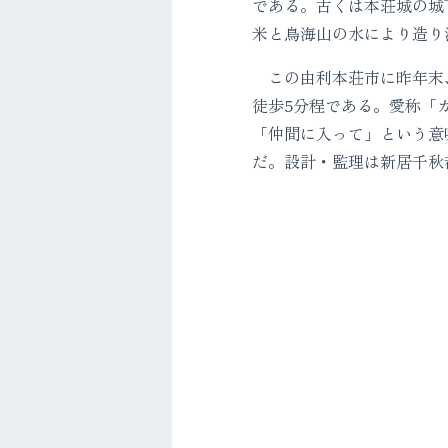
である。古くは本荘城の城
米と鳥海山の水により造り
この由利本荘市に昨年末、
徒歩5分程である。愛称「
「仲間に入って」という意
だ。設計・監理は新居千秋