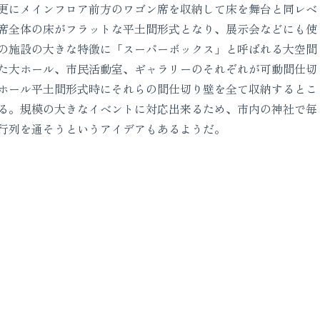
更にメインフロア前方のワゴン席を収納して床を舞台と同レベ
席全体の床がフラットな平土間形式となり、展示会などにも使
の施設の大きな特徴に「スーパーボックス」と呼ばれる大空間
た大ホール、市民活動室、ギャラリーのそれぞれが可動間仕切
ホール平土間形式時にそれらの間仕切り壁を全て収納するとこ
る。規模の大きなイベントに対応出来るため、市内の神社で毎
行列を通そうというアイデアもあるようだ。