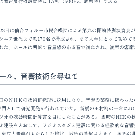
舞台反射板設置時に 1.7秒（500Hz、満席時）である。
23日に仙台フィル+市民合唱団による第九の開館特別演奏会
シニア世代まで約170名で構成され、その大半にとって初めて
れた。ホールは明瞭で音量感のある音で満たされ、満席の客席
ール、音響技術を尋ねて
のＮＨＫの技術研究所に採用になり、音響の業務に携わったのは
門として研究開発が行われていた。 新橋の田村町の一角にJOA
ジオの残響時間計算書を目にしたことがある。 当時のNHKの
オ建設をとおして、ラジオスタジオ建設に関わる経験的な音響
、東京大空襲がもたらした惨状、敗戦の衝撃は大きく、復興の