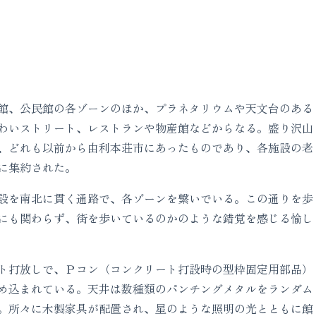
館、公民館の各ゾーンのほか、プラネタリウムや天文台のある
わいストリート、レストランや物産館などからなる。盛り沢山
、どれも以前から由利本荘市にあったものであり、各施設の老
に集約された。
設を南北に貫く通路で、各ゾーンを繋いでいる。この通りを歩
にも関わらず、街を歩いているのかのような錯覚を感じる愉し
ト打放しで、Ｐコン（コンクリート打設時の型枠固定用部品）
め込まれている。天井は数種類のパンチングメタルをランダム
。所々に木製家具が配置され、星のような照明の光とともに館