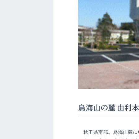
鳥海山の麓 由利
秋田県南部、鳥海山麓に