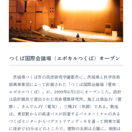
つくば国際会議場（エポカルつくば）オープン
茨城県つくば市の筑波研究学園都市に、茨城県と科学技術
振興事業団によって計画された「つくば国際会議場（愛称：
エポカルつくば）」が、1999年6月1日にオープンした。設計
は設計競技で選出された坂倉建築研究所、施工は鴻池JV（建
築）、きんでんJV（電気）、三機JV（空調）である。敷地
は、東京駅からの高速バスが到着するバスターミナルのある
つくばセンターからペデストリアンデッキを通って南東方面
に徒歩で10分ほどのところで、建物の北側は公園に、南側は