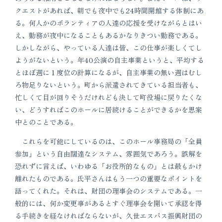
クエストがあれば、朝でも夜中でも24時間開館する体制にあ
る。何人かのボランティアの人達の応援を受けながらとはい
え、勤務が夜中になることもあるかなりきつい勤務である。
しかしながら、やっている人達は皆、この仕事が楽しくてし
ようがないという。年40公演の自主事業というと、平均する
とほぼ週に１度位の計算になるが、自主事業の無い週はむし
ろ物足りないという。町から派遣されてきている担当者も、
忙しくて目が回りそうだけれども決して町役場に戻りたくな
い、どうすればこのホールに居続けることができるかを思案
中とのことである。
これらを可能にしているのは、このホール事務局の「全員
参加」という自由闊達なシステム、雰囲気であろう。誤解を
恐れずに言えば、いわゆる「お役所的なもの」とは最もかけ
離れたものである。氏平さんはもう一つの重要なポイントを
語ってくれた。それは、財団の理事会のシステムである。一
般的には、何か変更事があるとすぐ理事会を開いて承認を得
る手続きを経なければならないが、久世エスパス振興財団の