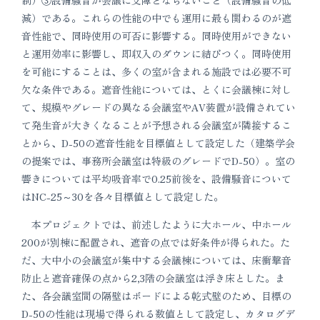
減）である。これらの性能の中でも運用に最も関わるのが遮
音性能で、同時使用の可否に影響する。同時使用ができない
と運用効率に影響し、即収入のダウンに結びつく。同時使用
を可能にすることは、多くの室が含まれる施設では必要不可
欠な条件である。遮音性能については、とくに会議棟に対し
て、規模やグレードの異なる会議室やAV装置が設備されてい
て発生音が大きくなることが予想される会議室が隣接するこ
とから、D-50の遮音性能を目標値として設定した（建築学会
の提案では、事務所会議室は特級のグレードでD-50）。室の
響きについては平均吸音率で0.25前後を、設備騒音について
はNC-25～30を各々目標値として設定した。
本プロジェクトでは、前述したように大ホール、中ホール
200が別棟に配置され、遮音の点では好条件が得られた。た
だ、大中小の会議室が集中する会議棟については、床衝撃音
防止と遮音確保の点から2,3階の会議室は浮き床とした。ま
た、各会議室間の隔壁はボードによる乾式壁のため、目標の
D-50の性能は現場で得られる数値として設定し、カタログデ