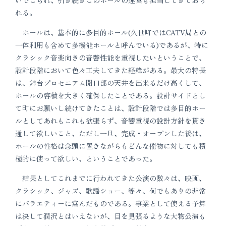
れる。
ホールは、基本的に多目的ホール(久世町ではCATV局との
一体利用も含めて多機能ホールと呼んでいる)であるが、特に
クラシック音楽向きの音響性能を重視したいということで、
設計段階において色々工夫してきた経緯がある。最大の特長
は、舞台プロセニアム開口部の天井を出来るだけ高くして、
ホールの容積を大きく確保したことである。設計サイドとし
て町にお願いし続けてきたことは、設計段階では多目的ホー
ルとしてあれもこれも欲張らず、音響重視の設計方針を貫き
通して欲しいこと、ただし一旦、完成・オープンした後は、
ホールの性格は念頭に置きながらもどんな催物に対しても積
極的に使って欲しい、ということであった。
結果としてこれまでに行われてきた公演の数々は、映画、
クラシック、ジャズ、歌謡ショー、等々、何でもありの非常
にバラエティーに富んだものである。事業として使える予算
は決して潤沢とはいえないが、目を見張るような大物公演も