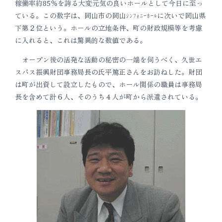
稼働率約85％を誇る大変元気の良いホールとして今日に至っ
ている。この数字は、岡山市の岡山ｼﾝﾌｫﾆｰﾎｰﾙに次いで岡山県
下第２位という。ホールの立地条件、町の財政規模等を考慮
に入れると、これは驚異的な数値である。
オープン後の活発な活動の秘密の一端を伺うべく、久世エ
スパス振興財団事務局長の氏平篤正さんをお訪ねした。財団
は町が出資して設立したもので、ホール関係の職員は事務局
長を含めて計６人、そのうち４人が町から派遣されている。