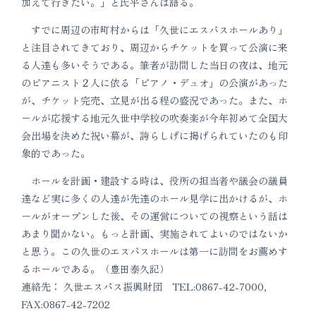
加えて行きたい。」と氏平さんは語る。
すでに周辺の市町村からは「久世にエスパスホールあり」
と注目されてきており、周辺からチケットを買って公演に来
る人達も多いそうである。筆者が訪問した当日の夜は、地元
のピアニスト２人に依る「ピアノ・デュオ」の公演があった
が、チケット完売、立見が出る程の盛況であった。また、ホ
ールが応援する地元久世中学校の吹奏楽が今年初めて全国大
会出場を決めた祝い幕が、誇らしげに掲げられていたのも印
象的であった。
ホールを計画・建設する時は、役所の担当者や議会の議員
達など実に多くの人達が先達のホール見学に出かけるが、ホ
ールがオープンした後、その運営についての視察という話は
あまり聞かない。もっと計画、実施されてよいのではないか
と思う。この久世のエスパスホールは第一に訪問をお薦めす
るホールである。（豊田泰久記）
連絡先： 久世エスパス振興財団 TEL:0867-42-7000,
FAX:0867-42-7202