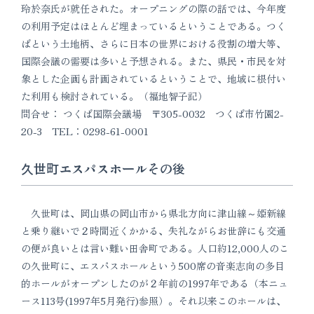
玲於奈氏が就任された。オープニングの際の話では、今年度
の利用予定はほとんど埋まっているということである。つく
ばという土地柄、さらに日本の世界における役割の増大等、
国際会議の需要は多いと予想される。また、県民・市民を対
象とした企画も計画されているということで、地域に根付い
た利用も検討されている。（福地智子記）
問合せ： つくば国際会議場 〒305-0032 つくば市竹園2-
20-3 TEL：0298-61-0001
久世町エスパスホールその後
久世町は、岡山県の岡山市から県北方向に津山線～姫新線
と乗り継いで２時間近くかかる、失礼ながらお世辞にも交通
の便が良いとは言い難い田舎町である。人口約12,000人のこ
の久世町に、エスパスホールという500席の音楽志向の多目
的ホールがオープンしたのが２年前の1997年である（本ニュ
ース113号(1997年5月発行)参照）。それ以来このホールは、