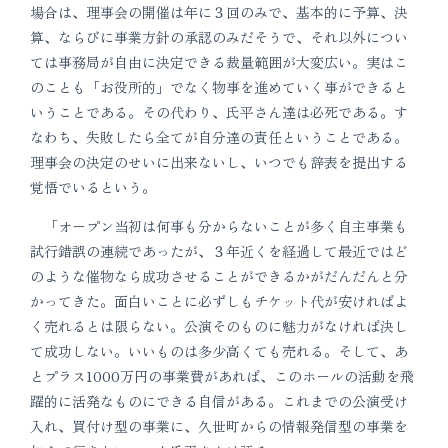
場合は、理事会の開催は年に３回のみで、基本的に予算、決
算、ならびに事業方針の承認のみだそうで、それ以外につい
ては事務局が自由に決定できる裁量範囲が大変広い。実はこ
のことも「お役所的」でなく物事を進めていく事ができると
いうことである。その代わり、氏平さん達は必死である。す
なわち、失敗したら全てが自分達の責任ということである。
理事会の決定のせいに出来ないし、いつでも辞表を提出する
覚悟でいるという。
「オープン当初は何事も分からないことが多く自主事業も
試行錯誤の連続であったが、３年近くを経過して最近ではど
のような催物なら成功させることができるかがだんだんと分
かってきた。面白いことに必ずしもチケット代が安ければよ
く売れるとは限らない。公演そのものに魅力がなければ決し
て成功しない。いいものは多少高くても売れる。そして、あ
とプラス1000万円の事業費があれば、このホールの活動を飛
躍的に活発なものにできる自信がある。これまでの公演受け
入れ、買付け型の事業に、久世町からの情報発信型の事業を