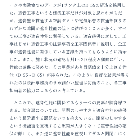
ータや実験室でのデータが1ランク上のD-55の構造を採用し
た。遮音工事というと建築工事だけが対象と思われがちだ
が、遮音壁を貫通する空調ダクトや電気配管の貫通部回りの
わずかな隙間が遮音性能の低下に結びつくことが多く、すべ
ての工事が遮音性能に関係している。遮音確保に対して、工
事はじめに遮音工事の注意事項を工事関係者に説明し、全工
事が遮音性能に関係している意識を持ってもらうように指示
した。また、施工状況の確認も月1～2回程度と頻繁に行い、
性能の確保に努めた。その甲斐があり目標値を十分上回る性
能（D-55～D-65）が得られた。このように良好な結果が得ら
れたのは設計事務所のきめ細かい監理は勿論のこと、各工事
担当者の協力によるものと考えている。
ところで、遮音性能に関係するもう一つの要素が防音扉で
ある。防音扉については、開閉のしやすさと遮音性能の確保
という相矛盾する課題をいつも抱えている。開閉のしやすさ
という機能面を重視すると隙間が大きくなって遮音性能の確
保が難しく、また逆に遮音性能を重視しすぎると開閉しにく