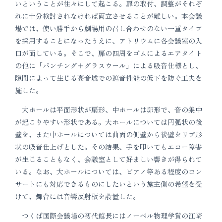
いということが往々にして起こる。扉の取付、調整がそれぞ
れに十分検討されなければ両立させることが難しい。本会議
場では、使い勝手から劇場用の召し合わせのない一重タイプ
を採用することになったうえに、アトリウムに各会議室の入
口が面している。そこで、扉の四周をゴムによるエアタイト
の他に「パンチング＋グラスウール」による吸音仕様とし、
隙間によって生じる高音域での遮音性能の低下を防ぐ工夫を
施した。
大ホールは平面形状が扇形、中ホールは卵形で、音の集中
が起こりやすい形状である。大ホールについては円弧状の後
壁を、また中ホールについては曲面の側壁から後壁をリブ形
状の吸音仕上げとした。その結果、手を叩いてもエコー障害
が生じることもなく、会議室として好ましい響きが得られて
いる。なお、大ホールについては、ピアノ等ある程度のコン
サートにも対応できるものにしたいという施主側の希望を受
けて、舞台には音響反射板を設置した。
つくば国際会議場の初代館長にはノーベル物理学賞の江崎