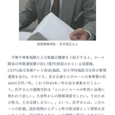
財団事務局長： 氏平篤正さん
予算や事業規模などの数値の概要をご紹介すると、ホール
関係の年間運営費が約1.7億円(併設されている図書館、
CATV(地元有線テレビ放送)施設、旧小学校施設文化財の管理
運営を含む)、そのうち、自主公演などのホールの事業費が約
4000万円／年。これで約40本／年の自主事業を行うとい
う。氏平さんの運営方針は「とにかくホールが町民に活発に
使われて欲しい。久世町からの情報発信をしたい。そのため
の努力、工夫は惜しまない。」という。氏平さんは、このホ
ールの計画、設計段階からずっと町の担当者として情熱を注
いでこられ、引き続きこのホールの運営も担当してきておら