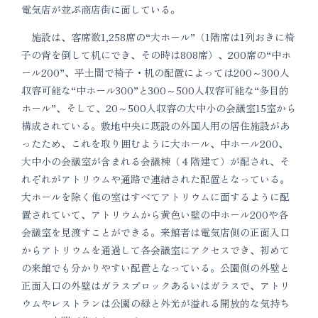
電気店が並ぶ商店街に面している。
施設は、客席数1,258席の“大ホール”（1階席は1列おきに椅
子の背を倒して机にでき、その時は808席）、200席の“中ホ
ール200”、平土間で椅子・机の配置によっては200～300人
収容可能な“中ホール300”と300～500人収容可能な“多目的
ホール”、そして、20～500人収容の大中小の会議室15室から
構成されている。敷地中央に既設の外国人用の居住施設があ
ったため、これを取り囲むように大ホール、中ホール200、
大中小の会議室が含まれる会議棟（４階建て）が配され、そ
れぞれがアトリウムや通路で連結された配置となっている。
大ホールを除く他の室はすべてアトリウムに面するように配
置されていて、アトリウムから黄色い壁の中ホール200や各
会議室を見渡すことができる。来館者は電気店側の正面入口
からアトリウムを通過して各会議室にアクセスでき、初めて
の来館でも分かりやすい配置となっている。公園側の外壁と
正面入口の外壁はガラスブロックあるいはガラスで、アトリ
ウムやレストランは公園の緑と外光が溢れる開放的な気持ち