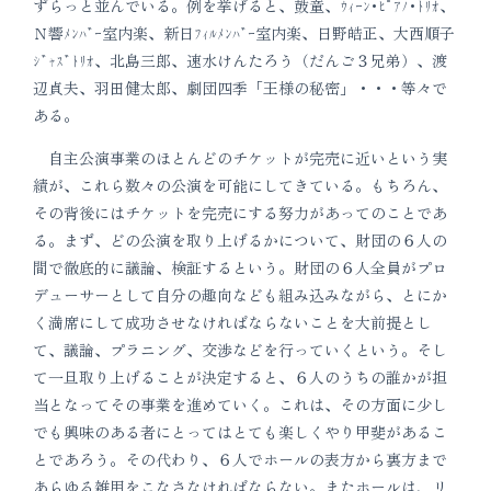
ずらっと並んでいる。例を挙げると、鼓童、ｳｨｰﾝ･ﾋﾟｱﾉ･ﾄﾘｵ、
Ｎ響ﾒﾝﾊﾞｰ室内楽、新日ﾌｨﾙﾒﾝﾊﾞｰ室内楽、日野皓正、大西順子
ｼﾞｬｽﾞﾄﾘｵ、北島三郎、速水けんたろう（だんご３兄弟）、渡
辺貞夫、羽田健太郎、劇団四季「王様の秘密」・・・等々で
ある。
自主公演事業のほとんどのチケットが完売に近いという実
績が、これら数々の公演を可能にしてきている。もちろん、
その背後にはチケットを完売にする努力があってのことであ
る。まず、どの公演を取り上げるかについて、財団の６人の
間で徹底的に議論、検証するという。財団の６人全員がプロ
デューサーとして自分の趣向なども組み込みながら、とにか
く満席にして成功させなければならないことを大前提とし
て、議論、プラニング、交渉などを行っていくという。そし
て一旦取り上げることが決定すると、６人のうちの誰かが担
当となってその事業を進めていく。これは、その方面に少し
でも興味のある者にとってはとても楽しくやり甲斐があるこ
とであろう。その代わり、６人でホールの表方から裏方まで
あらゆる雑用をこなさなければならない。またホールは、リ