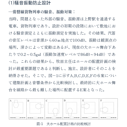
(1)騒音振動防止設計
─常磐線貨物列車の騒音、振動対策：
当時、問題となった外部の騒音、振動源は上野駅を通過する
電車、貨物列車であり、設計の初期の段階において敷地にお
ける騒音測定とともに振動測定を実施した。その結果、汽笛
の音圧レベルは音源から60ｍ地点で100dB、振動は観測点の
場所、深さによって変動はあるが、現在の大ホール舞台下あ
たりで0.2～0.5gal（振動加速度レベルで86dB～94dB）であ
った。これらの結果から、牧田主任はホールの配置計画の検
討が最重要課題であると判断し、施主、設計者にそのことを
納得させた。そこで、図−1に示すA,B,C,D,E,Fの６案につい
て建築計画と音響条件から比較検討し、最終的に大ホール舞
台を線路から最も離した場所に配置するE案となった。
図-1 大ホール配置計画の比較検討