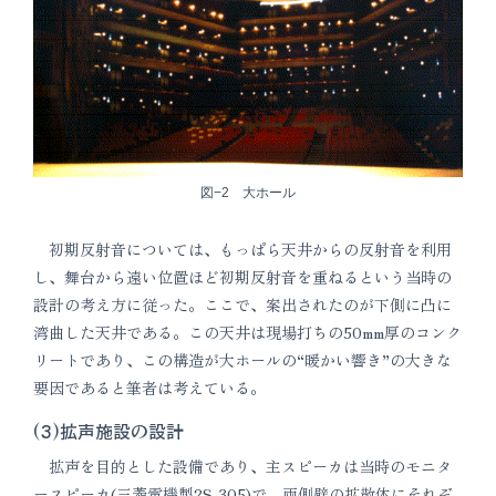
図−2 大ホール
初期反射音については、もっぱら天井からの反射音を利用
し、舞台から遠い位置ほど初期反射音を重ねるという当時の
設計の考え方に従った。ここで、案出されたのが下側に凸に
湾曲した天井である。この天井は現場打ちの50mm厚のコンク
リートであり、この構造が大ホールの“暖かい響き”の大きな
要因であると筆者は考えている。
(3)拡声施設の設計
拡声を目的とした設備であり、主スピーカは当時のモニタ
ースピーカ(三菱電機製2S-305)で、両側壁の拡散体にそれぞ