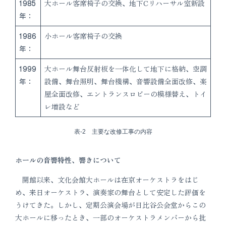
1985
大ホール客席椅子の交換、地下Cリハーサル室新設
年：
1986
小ホール客席椅子の交換
年：
1999
大ホール舞台反射板を一体化して地下に格納、空調
年：
設備、舞台照明、舞台機構、音響設備全面改修、楽
屋全面改修、エントランスロビーの模様替え、トイ
レ増設など
表-2 主要な改修工事の内容
ホールの音響特性、響きについて
開館以来、文化会館大ホールは在京オーケストラをはじ
め、来日オーケストラ、演奏家の舞台として安定した評価を
うけてきた。しかし、定期公演会場が日比谷公会堂からこの
大ホールに移ったとき、一部のオーケストラメンバーから批