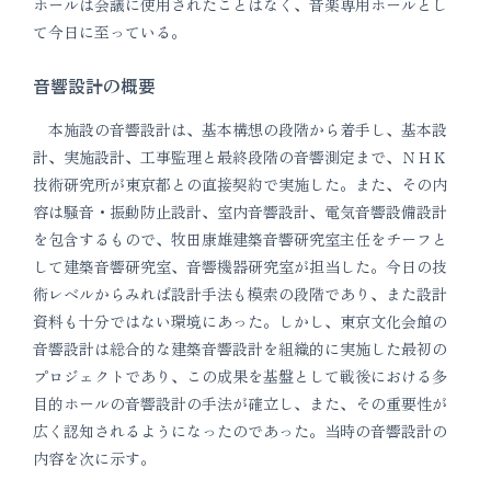
ホールは会議に使用されたことはなく、音楽専用ホールとし
て今日に至っている。
音響設計の概要
本施設の音響設計は、基本構想の段階から着手し、基本設
計、実施設計、工事監理と最終段階の音響測定まで、ＮＨＫ
技術研究所が東京都との直接契約で実施した。また、その内
容は騒音・振動防止設計、室内音響設計、電気音響設備設計
を包含するもので、牧田康雄建築音響研究室主任をチーフと
して建築音響研究室、音響機器研究室が担当した。今日の技
術レベルからみれば設計手法も模索の段階であり、また設計
資料も十分ではない環境にあった。しかし、東京文化会館の
音響設計は総合的な建築音響設計を組織的に実施した最初の
プロジェクトであり、この成果を基盤として戦後における多
目的ホールの音響設計の手法が確立し、また、その重要性が
広く認知されるようになったのであった。当時の音響設計の
内容を次に示す。