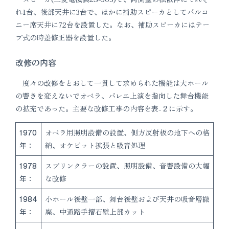
れ1台、後部天井に3台で、ほかに補助スピーカとしてバルコ
ニー席天井に72台を設置した。なお、補助スピーカにはテー
プ式の時差修正器を設置した。
改修の内容
度々の改修をとおして一貫して求められた機能は大ホール
の響きを変えないでオペラ、バレエ上演を指向した舞台機能
の拡充であった。主要な改修工事の内容を表-２に示す。
1970
オペラ用照明設備の設置、側方反射板の地下への格
年：
納、オケピット拡張と吸音処理
1978
スプリンクラーの設置、照明設備、音響設備の大幅
年：
な改修
1984
小ホール後壁一部、舞台後壁および天井の吸音層撤
年：
廃、中通路手摺石壁上部カット