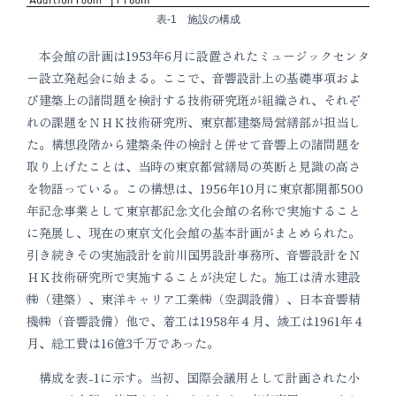
表-1 施設の構成
本会館の計画は1953年6月に設置されたミュージックセンタ
ー設立発起会に始まる。ここで、音響設計上の基礎事項およ
び建築上の諸問題を検討する技術研究斑が組織され、それぞ
れの課題をＮＨＫ技術研究所、東京都建築局営繕部が担当し
た。構想段階から建築条件の検討と併せて音響上の諸問題を
取り上げたことは、当時の東京都営繕局の英断と見識の高さ
を物語っている。この構想は、1956年10月に東京都開都500
年記念事業として東京都記念文化会館の名称で実施すること
に発展し、現在の東京文化会館の基本計画がまとめられた。
引き続きその実施設計を前川国男設計事務所、音響設計をＮ
ＨＫ技術研究所で実施することが決定した。施工は清水建設
㈱（建築）、東洋キャリア工業㈱（空調設備）、日本音響精
機㈱（音響設備）他で、着工は1958年４月、竣工は1961年４
月、総工費は16億3千万であった。
構成を表-1に示す。当初、国際会議用として計画された小