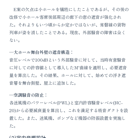
E案の欠点は小ホールを犠牲にしたことであるが、その後の
改修で小ホール客席後部周辺の廊下の窓の遮音が強化され
た。それよりもいつ頃からか定かではないが、常磐線の貨物
列車が姿を消したことである。現在、外部騒音の障害は全く
ない。
─大ホール舞台外壁の遮音構造：
音圧レベルで100dBという外部騒音に対して、当時有意騒音
に対しての許容値として導入したＭ’曲線を適用し、必要遮音
量を算出した。その結果、ホールに対して、始めての浮き遮
音層を舞台側壁、屋上に追加した。
─空調騒音の防止：
各送風機のパワーレベル(PWL)と室内許容騒音レベル(NC-
20)から必要減衰量を算出し、これを満足する吸音ダクトを設
置した。また、送風機、ポンプなど機器の防振設置を実施し
た。
(2)室内音響設計