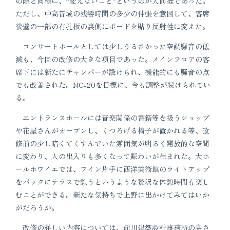
の際と同様に、“変えないこと”というのが大前提であった。
ただし、中高音域の残響時間の多少の伸張を意図して、客席
後壁の一部の有孔板の裏側にボードを貼り反射性に変えた。
コンサートホールとしては少しうるさかった空調騒音の低
減も、今回の改修の大きな項目であった。メインフロアの客
席下には新たにチャンバーが設けられ、機能的にも騒音の点
でも改善された。NC-20を目標に、今も調整が続けられてい
る。
エントランスホールには音楽関係の書籍等を扱うショップ
や花屋さんがオープンし、くつろげる椅子が置かれる等、改
修前の少し暗くてくすんでいた雰囲気が明るく開放的な空間
に変わり、人の出入りも多くなって賑わいが生まれた。大ホ
ールホワイエでは、ワイン片手に西洋美術館のライトアップ
をバックにテラスで憩うというような贅沢な休憩時間も楽し
むことができる。新たな気持ちで上野に出かけてみてはいか
がだろうか。
改修の詳しい内容については、前川建築設計事務所の島さ