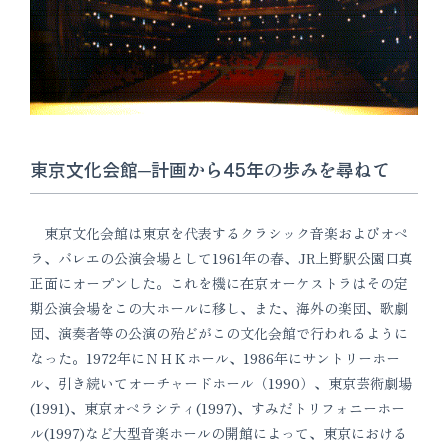
東京文化会館─計画から45年の歩みを尋ねて
東京文化会館は東京を代表するクラシック音楽およびオペ
ラ、バレエの公演会場として1961年の春、JR上野駅公園口真
正面にオープンした。これを機に在京オーケストラはその定
期公演会場をこの大ホールに移し、また、海外の楽団、歌劇
団、演奏者等の公演の殆どがこの文化会館で行われるように
なった。1972年にＮＨＫホール、1986年にサントリーホー
ル、引き続いてオーチャードホール（1990）、東京芸術劇場
(1991)、東京オペラシティ(1997)、すみだトリフォニーホー
ル(1997)など大型音楽ホールの開館によって、東京における