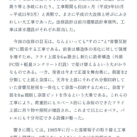
周り等と多岐にわたり、工事期間も約18ヶ月（平成9年10月
～平成11年3月）と長期で、まさに平成の大改修と呼ぶにふさ
わしい大工事であった。改修設計は前川建築設計事務所、工
事は清水建設がそれぞれ担当した。
今回の改修の目玉は、なんといっても“すのこ”と“音響反射
板”に関係する工事である。前者は構造体の劣化に対して強度
を増すため、フライ上部を6ｍ撤去し新たに鉄骨構造（外装
PC版＋軽量コンクリート打設）で架け替えるという大がかり
なものである。一方、後者は今まで正面を舞台奥に、側面を2
分割して上部と奈落に、天井を上部にそれぞれ分割収納して
いた音響反射板を一体化して奈落へ収納するために、奈落下
部を8ｍ掘削し奈落ピットを作るという大業である。これらの
工事により、荷重的にもスペース的にも余裕のできたフライ
上部に吊り物や照明が増設され、これまで以上にオペラ、バ
レエにも十分対応できる設備が整った。
響きに関しては、1985年に行った客席椅子の取り替え工事