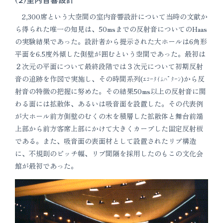
2,300席という大空間の室内音響設計について当時の文献か
ら得られた唯一の知見は、50msまでの反射音についてのHaas
の実験結果であった。設計者から提示された大ホールは6角形
平面を6.5度外傾した側壁が囲むという空間であった。最初は
２次元の平面について最終段階では３次元について初期反射
音の追跡を作図で実施し、その時間系列(ｴｺｰﾀｲﾑﾊﾟﾀｰﾝ)から反
射音の特徴の把握に努めた。その結果50ms以上の反射音に関
わる面には拡散体、あるいは吸音面を設置した。その代表例
が大ホール前方側壁のむくの木を積層した拡散体と舞台前端
上部から前方客席上部にかけて大きくカーブした固定反射板
である。また、吸音面の表面材として設置されたリブ構造
に、不規則のピッチ幅、リブ間隔を採用したのもこの文化会
館が最初であった。