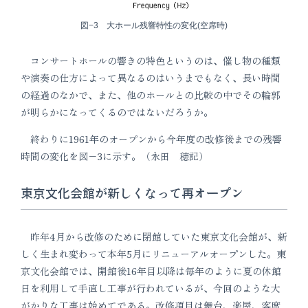
図−3 大ホール残響特性の変化(空席時)
コンサートホールの響きの特色というのは、催し物の種類
や演奏の仕方によって異なるのはいうまでもなく、長い時間
の経過のなかで、また、他のホールとの比較の中でその輪郭
が明らかになってくるのではないだろうか。
終わりに1961年のオープンから今年度の改修後までの残響
時間の変化を図−3に示す。（永田 穂記）
東京文化会館が新しくなって再オープン
昨年4月から改修のために閉館していた東京文化会館が、新
しく生まれ変わって本年5月にリニューアルオープンした。東
京文化会館では、開館後16年目以降は毎年のように夏の休館
日を利用して手直し工事が行われているが、今回のような大
がかりな工事は始めてである。改修項目は舞台、楽屋、客席