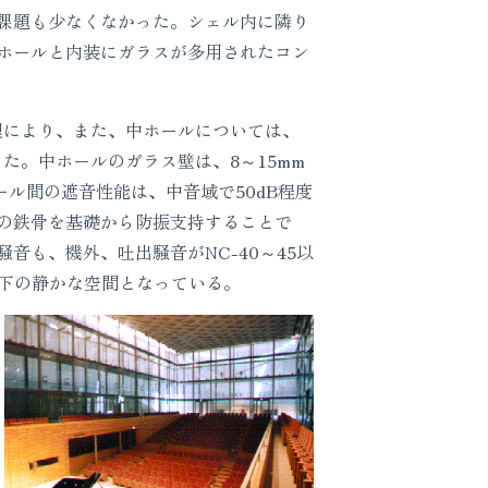
課題も少なくなかった。シェル内に隣り
ホールと内装にガラスが多用されたコン
理により、また、中ホールについては、
た。中ホールのガラス壁は、8～15mm
ル間の遮音性能は、中音域で50dB程度
の鉄骨を基礎から防振支持することで
も、機外、吐出騒音がNC-40～45以
以下の静かな空間となっている。