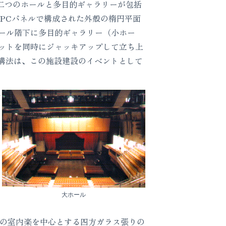
二つのホールと多目的ギャラリーが包括
PCパネルで構成された外殻の楕円平面
ール階下に多目的ギャラリー（小ホー
ットを同時にジャッキアップして立ち上
の構法は、この施設建設のイベントとして
ア
大ホール
席の室内楽を中心とする四方ガラス張りの