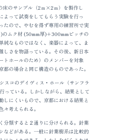
の床のサンプル（2ｍ×2ｍ）を製作し
によって試奏をしてもらう実験を行っ
ったので、やむを得ず専用の練習所で実
ク材 (50mm厚)＋300mmピッチの
単純なものではなく、楽器によって、ま
難しさを物語っている。その後、新日本
ートホールのため）のメンバーを対象
京都の場合と同じ構造のものであった。
ンフランシスコのデイヴィス・ホール（サンフラ
を行っている。しかしながら、結果として
動しにくいもので、京都における結果と
色々考えられる。
く分類すると２通りに分けられる。針葉
シなどがある。一般に針葉樹系は比較的