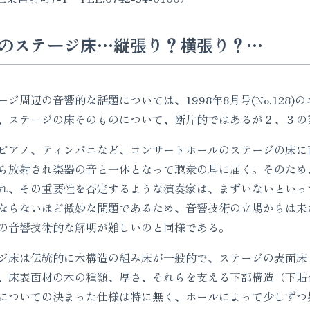
のステージ床…縦張り？横張り？…
周辺の音響的な話題については、1998年8月号(No.128
、ステージの床そのものについて、断片的ではあるが２、３の
アノ、ティンパニなど、コンサートホールのステージの床に
ら放射され楽器の音と一体となって聴衆の耳に届く。そのため
れ、その重要性を否定するような演奏家は、まずいないといっ
ならないほど微妙な問題であるため、音響技術の立場からは未
の音響技術的な解明が難しいのと同様である。
床は伝統的に木構造の組み床が一般的で、ステージの表面床
、床表面材の木の種類、厚さ、それらを支える下部構造（下貼
についての決まった仕様は特に無く、ホールによって少しずつ