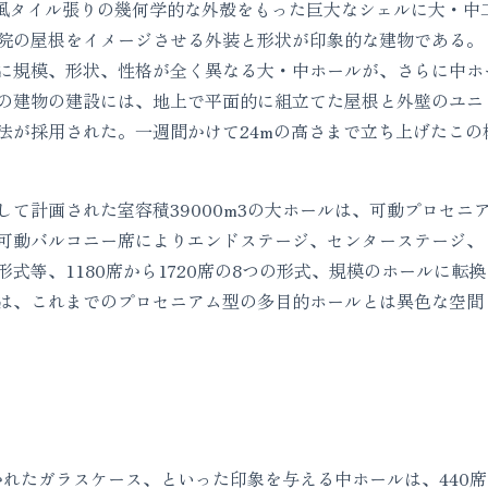
瓦風タイル張りの幾何学的な外殻をもった巨大なシェルに大・中
院の屋根をイメージさせる外装と形状が印象的な建物である。 
に規模、形状、性格が全く異なる大・中ホールが、さらに中ホ
の建物の建設には、地上で平面的に組立てた屋根と外壁のユニ
法が採用された。一週間かけて24mの高さまで立ち上げたこ
て計画された室容積39000m3の大ホールは、可動プロセニ
可動バルコニー席によりエンドステージ、センターステージ、
式等、1180席から1720席の8つの形式、規模のホールに転換
は、これまでのプロセニアム型の多目的ホールとは異色な空間
れたガラスケース、といった印象を与える中ホールは、440