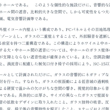
トホールである。 このような個性的な施設だけに、音響的な
ホール間の遮音、比較的大きな空間で、しかも可変性をもつ大
画、電気音響計画等である。
壁イコール内壁という構成であり、PCパネルとその目地処
衝ゾーンとし、ガラスの二重壁とすることで、外部騒音を遮断し
よる前室を持つ二重構造である。この構造によりホワイエと中ホー
する大・中ホール間の遮音については、中ホールのガラス壁体
が支障とならない遮音性能が確保されている。また、空調設備騒音
と、渦流音に配慮した制気口付き椅子の採用により、NC-15
ールとして計画されただけに、ガラスの音響的にネガティブな
討を行った。すなわち、ガラスの板振動による低音域の過剰吸
よる硬質で温かみの欠けがちな空間の響き、視覚的印象から音
々である。具体的には厚さ、サイズの異なったガラスで壁面を
音の拡散をデザインに取り入れたこと、ガラス独特の吸音、反
井、床、椅子等の音響特性を規正したこと、ステージおよび側