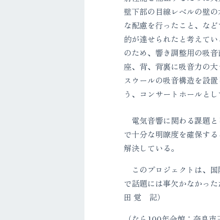
壁下部の目線レベルの壁の
な配慮を行ったこと、など
的が達せられたと考えてい
のため、響き調整用の吸音
座、背、背裏に吸音力の大
スウールの吸音構造を設置
う、コンサートホールとし
電気音響に関わる課題とし
で十分な明瞭度を確保する
解決している。
このプロジェクトは、国際
で話題には事欠かなかった
田 覚 記）
（なら100年会館：奈良市三条宮