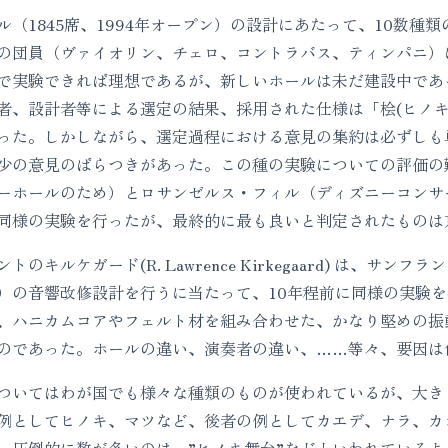
1845席、1994年オープン）の設計にあたって、10数種類
の団員（ヴァイオリン、チェロ、コントラバス、ティンパニ）
で実験できれば理想であるが、新しいホールは未だ建設中であ
、設計者等による選定の結果、採用された仕様は「桧(ヒノキ)のム
った。しかしながら、選定過程における意見の集約は必ずしも
少の意見のばらつきがあった。この種の実験についての評価の
ーホールのため）とロサンゼルス・フィル（ディズニーコンサ
同様の実験を行ったが、最終的に最も良いと判定されたものは
キルケガード(R. Lawrence Kirkegaard) は、サ
）の音響改修設計を行うに当たって、10年程前に同様の実験
、ハニカムコアやフェルト材を組み合わせた、かなり堅めの振
のであった。ホールの違い、演奏者の違い、……等々、要因は
いてはわが国でも様々な種類のものが使われているが、大き
例としてヒノキ、マツなど、後者の例としてカエデ、ナラ、カ