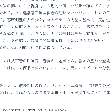
木質の素材により視覚的、心理的な偏った印象を和らげるよう
である。幸い建築意匠等関係者の理解をいただいてこれらの目
る。客席側壁の大部分を占めるガラスの周壁は基本的に反射性
面として床面をカーペット敷きとするとともに、客席椅子には
きな構造を採用し、さらに、天井の網目の部分に有孔板＋グラ
した。その結果、残響時間は満席時、中音域でほぼ2.0秒とい
ての用途に相応しい特性が得られている。
ては拡声音の明瞭度、音質の問題がある。響きの豊かな空間
ことは決して簡単ではない。ここでは、天井にスピーカを分散
コンペ、磯崎新氏の作品、パンタドーム構法、古都奈良の文
だけに、これからこの特徴ある市民ホールが文化拠点として運
前町7-1 TEL.0742-34-0100）