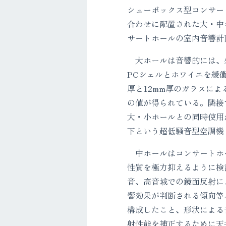
シューボックス型コンサー
合わせに配置された大・中
サートホールの室内音響計
大ホールは音響的には、外
PCシェルとホワイエを緩
厚と12mm厚のガラスに
の値が得られている。隣接
大・小ホールとの同時使用
下という超低騒音型空調機
中ホールはコンサートホ
性質を極力抑えるように検
音、高音域での鏡面反射に
響効果が判断される傾向等
構成したこと、形状による
射性能を補正するために天