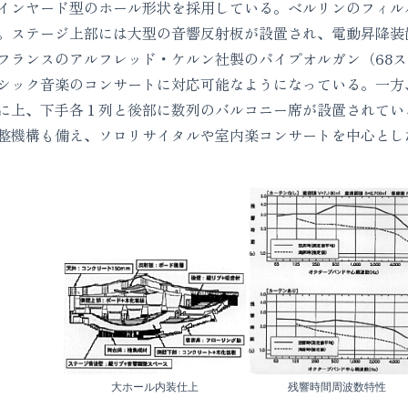
インヤード型のホール形状を採用している。ベルリンのフィル
。ステージ上部には大型の音響反射板が設置され、電動昇降装
フランスのアルフレッド・ケルン社製のパイプオルガン（68
シック音楽のコンサートに対応可能なようになっている。一方
に上、下手各１列と後部に数列のバルコニー席が設置されてい
整機構も備え、ソロリサイタルや室内楽コンサートを中心とし
大ホール内装仕上
残響時間周波数特性