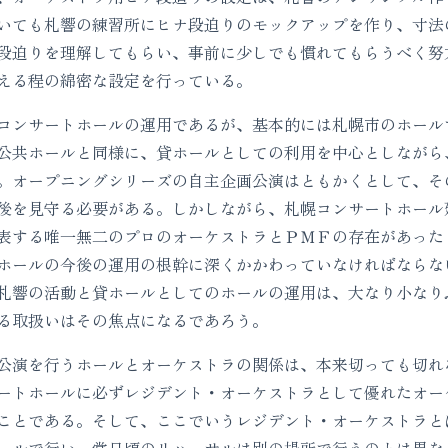
いても札響の練習所にヒナ段迫りのモックアップを作り、寸法
段迫りを理解してもらい、事前に少しでも慣れてもらうべく努
える程の綿密な設定を行っている。
ンサートホールの運用であるが、基本的には札幌市のホール
公共ホールと同様に、貸ホールとしての利用を中心としながら
。オープニングシリーズの自主企画公演はともかくとして、そ
後を見守る必要がある。しかしながら、札幌コンサートホール
表する唯一無二のプロのオーケストラとＰＭＦの存在があった
ホールの今後の運用の根幹に深くかかわっていなければならな
札響の活動と貸ホールとしてのホールの運用は、大なり小なり
る取扱いはその焦点になるであろう。
演を行うホールとオーケストラの関係は、本来切っても切れ
ートホールに必ずレジデント・オーケストラとして優れたオー
ことである。そして、ここでいうレジデント・オーケストラと
ールで行い、常日頃のリハーサルは別の場所で行うのとは異な