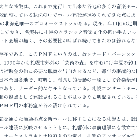
きな特徴は、これまで先行して出来た各地の多くの音楽ホー
較的整っている状況の中でホール建設が進められてきた点にある
名の北海道唯一のプロオーケストラがある。現在、年11回の定
催しており、名実共に札幌のクラシック音楽文化の担い手とい
ート会場が無く、その必要性が叫ばれ続けてきたのは紛れもな
在である。このＰＭＦというのは、故レナード・バーンスタ
、1990年から札幌市郊外の「芸術の森」を中心に毎年夏の約
は補助金の他に必要な職員を出向させるなど、毎年の継続的な
日本全国各地で、町興し、村興し的活動の一環として音楽祭が
であり、リーダー的な存在となっている。札幌コンサートホー
動の拠点として建設されることがはっきりと明記されている。
ＰＭＦ用の事務室が各々設けられている。
を通じた活動拠点を新ホールに移すことになる札響とは、設
ール建設に反映させるとともに、札響側の事前理解にも役立て
、オーケストラ用ヒナ段迫りの設定は、札響のアンサンブル作