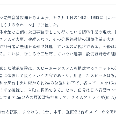
電気音響設備を考える会」を７月１日の14時～16時に［ホ
［くすのきホール］で開催した。
育館など例に永田事務所として行っている調整作業の現状、
ステムが大型、複雑となり、その分最終段階の調整作業が大変
で担当者が無理を承知で処理しているのが現状である。今後は
る。これは、むしろ今回出席していない建築、設備設計者の理
した試聴実験は、スピーカーシステムを構成するユニットの
者に体験して頂くという内容であった。用意したスピーカは写真の
れを舞台中央に床から約2mの位置に吊下げ、各スピーカを15c
イザを接続し、単独に調整できる。なお、信号は日本音響コン
て正面2mの点の周波数特性をリアルタイムアナライザ(RTA)
台と複数、すなわち、1台、水平、垂直各3台のスピーカを同