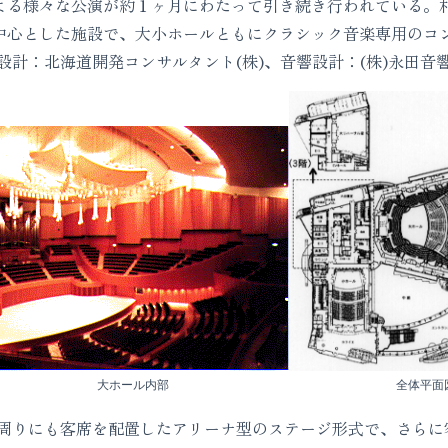
Festival)による様々な公演が約１ヶ月にわたって引き続き行われて
を中心とした施設で、大小ホールともにクラシック音楽専用のコ
設計：北海道開発コンサルタント(株)、音響設計：(株)永田音
大ホール内部
全体平面
りにも客席を配置したアリーナ型のステージ形式で、さらに