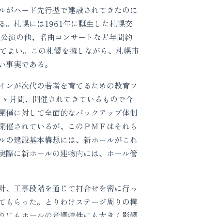
ルがハード先行型で建設されてきたのに
。札幌には1961年に誕生した札幌交
期公演の他、名曲コンサートなど年間約
ってよい。この札響を擁しながら、札幌市
い事実である。
インが次代の若者を育てるための教育フ
１ヶ月間、開催されてきているもので今
開催に対して全面的なバックアップ体制
開催されているが、このＰＭＦはそれら
ルの建設基本構想には、新ホールがこれ
実際に新ホールの建物内には、ホール管
計、工事段階を通じて打合せを密に行っ
てもらった。とりわけステージ周りの構
りにもホールの音響特性にも大きく影響