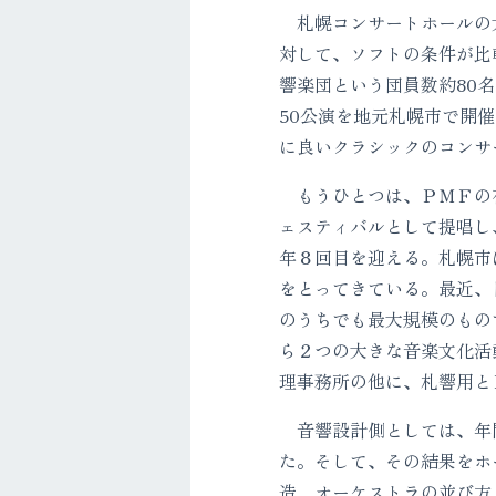
札幌コンサートホールの大
対して、ソフトの条件が比
響楽団という団員数約80
50公演を地元札幌市で開
に良いクラシックのコンサ
もうひとつは、ＰＭＦの存
ェスティバルとして提唱し
年８回目を迎える。札幌市
をとってきている。最近、
のうちでも最大規模のもの
ら２つの大きな音楽文化活
理事務所の他に、札響用と
音響設計側としては、年間
た。そして、その結果をホ
造、オーケストラの並び方