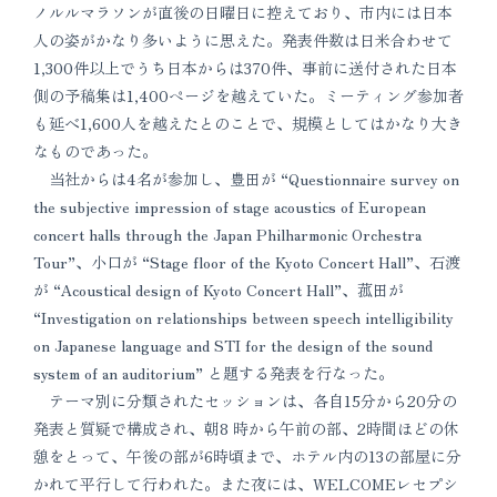
ノルルマラソンが直後の日曜日に控えており、市内には日本
人の姿がかなり多いように思えた。発表件数は日米合わせて
1,300件以上でうち日本からは370件、事前に送付された日本
側の予稿集は1,400ページを越えていた。ミーティング参加者
も延べ1,600人を越えたとのことで、規模としてはかなり大き
なものであった。
当社からは4名が参加し、豊田が “Questionnaire survey on
the subjective impression of stage acoustics of European
concert halls through the Japan Philharmonic Orchestra
Tour”、小口が “Stage floor of the Kyoto Concert Hall”、石渡
が “Acoustical design of Kyoto Concert Hall”、菰田が
“Investigation on relationships between speech intelligibility
on Japanese language and STI for the design of the sound
system of an auditorium” と題する発表を行なった。
テーマ別に分類されたセッションは、各自15分から20分の
発表と質疑で構成され、朝8 時から午前の部、2時間ほどの休
憩をとって、午後の部が6時頃まで、ホテル内の13の部屋に分
かれて平行して行われた。また夜には、WELCOMEレセプシ