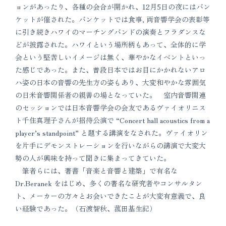
ョンがあったり、各種の会合が開かれ、12月5日の夜にはバン
ケットが催された。バンケットでは食事, 両音響学会の表彰等
に引き続きハワイのマーチングバンドの演奏とフラダンスな
どが披露された。ハワイという場所柄もあって、全体的に学
会という堅苦しいイメージは無く、華やかなイベントといっ
た感じであった。また、普段日本ではお目にかかれないアロ
ハ姿の日本の音響の先生方の姿もあり、大変和やかな雰囲気
の日米音響関係者の親善の場となっていた。 室内音響関連
のセッションでは日本音響学会の会友であるヴァイオリニス
ト千住真理子さんが招待公演で “Concert hall acoustics from a
player’s standpoint” と題する講演をなされた。ヴァイオリン
を片手にデモンストレーションを行いながらの講演で大変大
勢の人が興味を持って聞きに集まってきていた。
筆者らには、著書「音楽と音響と建築」で有名な
Dr.Beranek をはじめ、多くの著名な研究者やコンサルタン
ト、メーカーの方々とお会いできたことが大変有意義で、良
い経験であった。（石渡智秋、菰田基生記）