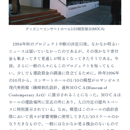
ディズニーコンサートホール1/10模型展示(MOCA)
1994年秋のプロジェクト中断の決定以後、なかなか明るい
ニュースは届いていなかったのであるが、その後かなり寄付
金も集まってきて見通しが明るくなってきたそうである。今
回、さらに一般の人々にもこのプロジェクトを知ってもら
い、少しでも建設資金の調達に役立てるために、昨年1996年
の10月から、コンサートホールの1/10の模型がロサンゼルス
現代美術館（磯崎新氏設計、通称ＭＯＣＡ(Museum of
Contemporary Art)）に展示されることになった。ＭＯＣＡは
ホールの建設場所に至近の所にあり、入口付近の屋外スペー
スに特別展示されている。なお、模型はこのホールの設計段
階において我々が音響実験に使用してきた1/10スケールのか
なり大きなもので、一般にはなかなか見る機会のないもので