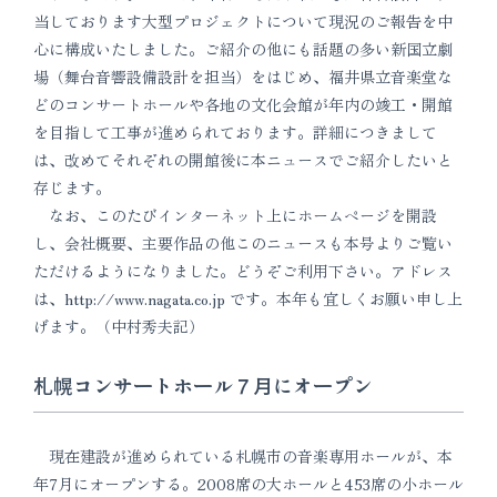
当しております大型プロジェクトについて現況のご報告を中
心に構成いたしました。ご紹介の他にも話題の多い新国立劇
場（舞台音響設備設計を担当）をはじめ、福井県立音楽堂な
どのコンサートホールや各地の文化会館が年内の竣工・開館
を目指して工事が進められております。詳細につきまして
は、改めてそれぞれの開館後に本ニュースでご紹介したいと
存じます。
なお、このたびインターネット上にホームページを開設
し、会社概要、主要作品の他このニュースも本号よりご覧い
ただけるようになりました。どうぞご利用下さい。アドレス
は、http://www.nagata.co.jp です。本年も宜しくお願い申し上
げます。（中村秀夫記）
札幌コンサートホール７月にオープン
現在建設が進められている札幌市の音楽専用ホールが、本
年7月にオープンする。2008席の大ホールと453席の小ホール