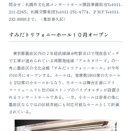
問合せ：札幌市文化部コンサートホール開設準備担当Tel:011-
211-2265、札幌交響楽団Tel:011-251-4774、ＰＭＦTel:011-
232-8888まで。（豊田泰久記）
すみだトリフォニーホール１０月オープン
東京都墨田区内のＪＲ総武線錦糸町駅北口で現在急ピッチ
で工事が進められている再開発地域「アルカタワーズ」の一
角に墨田区の文化会館「すみだトリフォニーホール」が今年
の10月にオープンする。ホールは、客席数1801席の大ホール
と 252席の小ホールからなり、大ホールは舞台正面にドイ
ツ・イェームリヒ社の66ストップのパイプオルガンが設置さ
れるコンサートホールである。一方、小ホールは音楽の他に
墨田区ならではの伝統芸能にも対応可能なホールとして計画
されている。