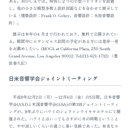
ある。ＭＯＣＡでは、特別に２つの小型パビリオンを設置
し、他の小さな模型多数と設計図面などを合わせて展示して
いる（建築設計：Frank O. Gehry、音響設計：永田音響設
計）。
展示は本年の4 月まで行われており、無料で公開されてい
る。期間中にロサンゼルス訪問の予定がある方には是非一見
をお薦めしたい。(MOCA at California Plaza, 250 South
Grand Avenue, Los Angeles 90012. Tel:213-621-1732) （豊
田泰久記）
日米音響学会ジョイントミーティング
平成8年12月2日（月）～12月6日（金）の5日間、日本音響
学会(ASJ)と米国音響学会(ASA)の第3回ジョイントミーティ
ングが、8年ぶりにハワイのシェラトンワイキキホテルにて開
催された。ハワイとはいってもさすがに冬の時期ということ
で、やや涼しいくらいの過ごし易い気候であった。有名なホ