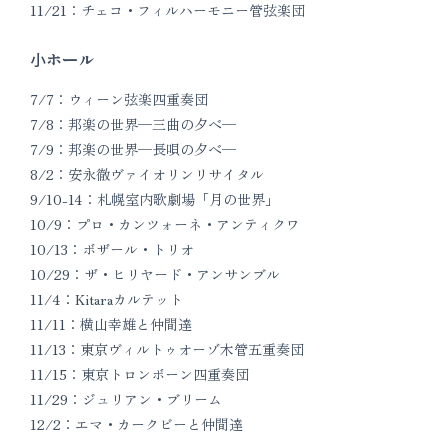
11/21：チェコ・フィルハーモニー管弦楽団
小ホール
7/7：ウィーン弦楽四重奏団
7/8：邦楽の世界─三曲の夕べ─
7/9：邦楽の世界─長唄の夕べ─
8/2：安永徹ヴァイオリンリサイタル
9/10-14：札幌室内歌劇場「月の世界」
10/9：プロ・カンツォーネ・アンティクワ
10/13：ボザール・トリオ
10/29：ザ・ヒリヤード・アンサンブル
11/4：Kitaraカルテット
11/11：横山幸雄と仲間達
11/13：東京ヴィルトゥオーゾ木管五重奏団
11/15：東京トロンボーン四重奏団
11/29：ジュリアン・ブリーム
12/2：エマ・カークビーと仲間達