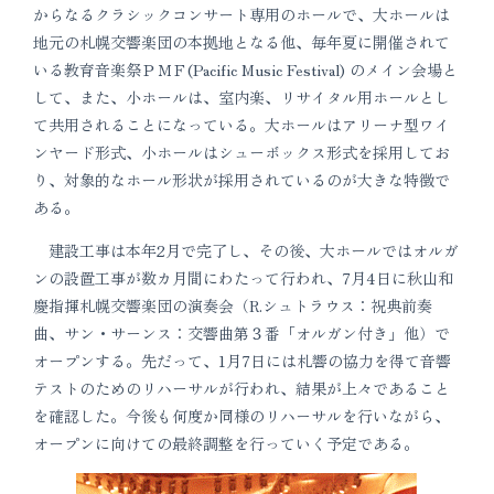
からなるクラシックコンサート専用のホールで、大ホールは
地元の札幌交響楽団の本拠地となる他、毎年夏に開催されて
いる教育音楽祭ＰＭＦ(Pacific Music Festival) のメイン会場と
して、また、小ホールは、室内楽、リサイタル用ホールとし
て共用されることになっている。大ホールはアリーナ型ワイ
ンヤード形式、小ホールはシューボックス形式を採用してお
り、対象的なホール形状が採用されているのが大きな特徴で
ある。
建設工事は本年2月で完了し、その後、大ホールではオルガ
ンの設置工事が数カ月間にわたって行われ、7月4日に秋山和
慶指揮札幌交響楽団の演奏会（R.シュトラウス：祝典前奏
曲、サン・サーンス：交響曲第３番「オルガン付き」他）で
オープンする。先だって、1月7日には札響の協力を得て音響
テストのためのリハーサルが行われ、結果が上々であること
を確認した。今後も何度か同様のリハーサルを行いながら、
オープンに向けての最終調整を行っていく予定である。