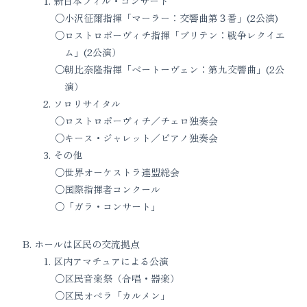
新日本フィル・コンサート
小沢征爾指揮「マーラー：交響曲第３番」(2公演)
ロストロポーヴィチ指揮「ブリテン：戦争レクイエ
ム」(2公演）
朝比奈隆指揮「ベートーヴェン：第九交響曲」(2公
演）
ソロリサイタル
ロストロポーヴィチ／チェロ独奏会
キース・ジャレット／ピアノ独奏会
その他
世界オーケストラ連盟総会
国際指揮者コンクール
「ガラ・コンサート」
ホールは区民の交流拠点
区内アマチュアによる公演
区民音楽祭（合唱・器楽）
区民オペラ「カルメン」