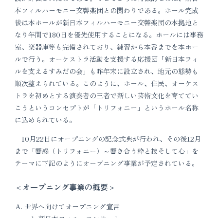
本フィルハーモニー交響楽団との関わりである。ホール完成
後は本ホールが新日本フィルハーモニー交響楽団の本拠地と
なり年間で180日を優先使用することになる。ホールには事務
室、楽器庫等も完備されており、練習から本番までを本ホー
ルで行う。オーケストラ活動を支援する応援団「新日本フィ
ルを支えるすみだの会」も昨年末に設立され、地元の態勢も
順次整えられている。このように、ホール、住民、オーケス
トラを初めとする演奏者の三者で新しい芸術文化を育ててい
こうというコンセプトが「トリフォニー」というホール名称
に込められている。
10月22日にオープニングの記念式典が行われ、その後12月
まで「響感（トリフォニー）～響き合う粋と技そして心」を
テーマに下記のようにオープニング事業が予定されている。
＜オープニング事業の概要＞
世界へ向けてオープニング宣言