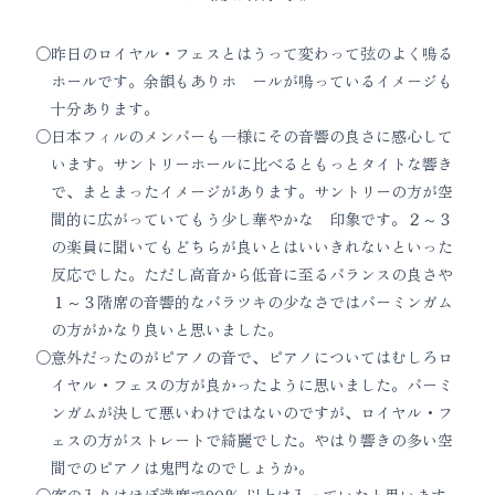
昨日のロイヤル・フェスとはうって変わって弦のよく鳴る
ホールです。余韻もありホ ールが鳴っているイメージも
十分あります。
日本フィルのメンバーも一様にその音響の良さに感心して
います。サントリーホールに比べるともっとタイトな響き
で、まとまったイメージがあります。サントリーの方が空
間的に広がっていてもう少し華やかな 印象です。２～３
の楽員に聞いてもどちらが良いとはいいきれないといった
反応でした。ただし高音から低音に至るバランスの良さや
１～３階席の音響的なバラツキの少なさではバーミンガム
の方がかなり良いと思いました。
意外だったのがピアノの音で、ピアノについてはむしろロ
イヤル・フェスの方が良かったように思いました。バーミ
ンガムが決して悪いわけではないのですが、ロイヤル・フ
ェスの方がストレートで綺麗でした。やはり響きの多い空
間でのピアノは鬼門なのでしょうか。
客の入りはほぼ満席で90% 以上は入っていたと思います。