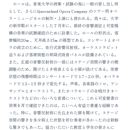
ホールは、音楽大学の授業・試験の他に一般の貸し出し用
として，さらにQueensland Opera Company のツアー用オペ
ラ・ミュージカルの制作・上演にも使われる。我々は、大学
の新学期がスタートした７月末に、最終の音響測定と可変機
構の効果の試聴確認のために訪豪した。ホールの形状は、客
席幅約20m 、天井高さ15m の箱型である。コンサートとオペ
ラの両立のために、走行式音響反射板、オーケストラピット
迫りおよび客席側壁の昇降式吸音パネルが設備されている。
また、正面の音響反射板の一部にはステージ空間の響きの微
調整のため、開けたとき吸音となる小扉が設けてある。空席
状態の残響時間はコンサートモードで 1.7～2.0 秒、オペラモ
ードで 1.3～1.5 秒まで変化する。声楽、各楽器のソロ、アン
サンブルとオーケストラ、またオペラモードの合唱付きオー
ケストラなどのいろいろな音源について、これら可変要素の
効果を耳で確認できたのは、たいへん有益で貴重な経験であ
った。特に、音響反射板に仕込まれた扉を開けて、ステージ
空間の響きを多少抑えた状態を好む奏者が多かったのは新鮮
な驚きでもあった。協力いただいた教官と学生の皆さんに