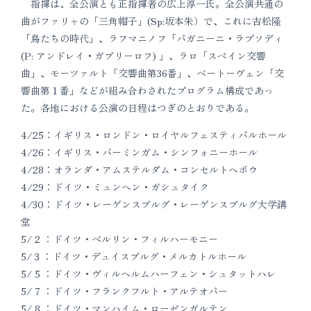
指揮は、全公演とも正指揮者の広上淳一氏。全公演共通の
曲がファリャの「三角帽子」(Sp:坂本朱）で、これに吉松隆
「鳥たちの時代」、ラフマニノフ「パガニーニ・ラプソディ
(P: アンドレイ・ガブリーロフ) 」、ラロ「スペイン交響
曲」、モーツァルト「交響曲第36番」、ベートーヴェン「交
響曲第１番」などが組み合わされたプログラム構成であっ
た。各地における公演の日程はつぎのとおりである。
4/25：イギリス・ロンドン・ロイヤルフェスティバルホール
4/26：イギリス・バーミンガム・シンフォニーホール
4/28：オランダ・アムステルダム・コンセルトヘボウ
4/29：ドイツ・ミュンヘン・ガシュタイク
4/30：ドイツ・レーゲンスブルグ・レーゲンスブルグ大学講
堂
5/ 2 ：ドイツ・ベルリン・フィルハーモニー
5/ 3 ：ドイツ・デュイスブルグ・メルカトルホール
5/ 5 ：ドイツ・ヴィルヘルムハーフェン・シュタットハレ
5/ 7 ：ドイツ・フランクフルト・アルテオパー
5/ 8 ：ドイツ・マンハイム・ローゼンガルテン