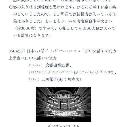
客の入りは６割程度と思われます。ほとんどが１Ｆ席に集
中していましたので、１Ｆ周辺では結構客は入っている印
象はありました。もっともホールの客席数自体が大きい
（約3000席）ですから、６割としても1800人位は入って
いる計算になります。
960426：日本ﾌｨﾙ＠ﾊﾞｰﾐﾝｶﾞﾑ･ｼﾝﾌｫﾆｰﾎｰﾙ：1F中央部やや前方
上手寄→1F中央部やや後方
ﾓｰﾂｧﾙﾄ： 交響曲第35番、
ﾗﾌﾏﾆﾉﾌ：ﾊﾟｶﾞﾆｰﾆ･ﾗﾌﾟｿﾃﾞｨ(P：ｱﾝﾄﾞﾚｲ･ｶﾞﾌﾞﾘｰﾛﾌ) 、
ﾌｧﾘｬ： 三角帽子(Sp：坂本朱）
ﾊﾞｰﾐﾝｶﾞﾑ･ｼﾝﾌｫﾆｰﾎｰﾙ