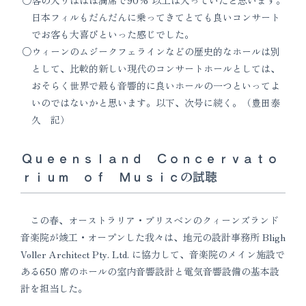
日本フィルもだんだんに乗ってきてとても良いコンサート
でお客も大喜びといった感じでした。
ウィーンのムジークフェラインなどの歴史的なホールは別
として、比較的新しい現代のコンサートホールとしては、
おそらく世界で最も音響的に良いホールの一つといってよ
いのではないかと思います。以下、次号に続く。（豊田泰
久 記）
Ｑｕｅｅｎｓｌａｎｄ Ｃｏｎｃｅｒｖａｔｏ
ｒｉｕｍ ｏｆ Ｍｕｓｉｃの試聴
この春、オーストラリア・ブリスベンのクィーンズランド
音楽院が竣工・オープンした我々は、地元の設計事務所 Bligh
Voller Architect Pty. Ltd. に協力して、音楽院のメイン施設で
ある650 席のホールの室内音響設計と電気音響設備の基本設
計を担当した。