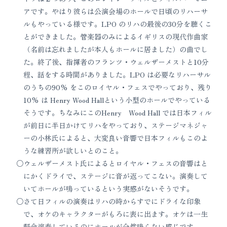
アです。やはり彼らは公演会場のホールで日頃のリハーサ
ルもやっている様です。LPO のリハの最後の30分を聴くこ
とができました。管楽器のみによるイギリスの現代作曲家
（名前は忘れましたが本人もホールに居ました）の曲でし
た。終了後、指揮者のフランツ・ウェルザーメストと10分
程、話をする時間がありました。LPO は必要なリハーサル
のうちの90% をこのロイヤル・フェスでやっており、残り
10% は Henry Wood Hallという小型のホールでやっている
そうです。ちなみにこのHenry Wood Hall では日本フィル
が前日に半日かけてリハをやっており、ステージマネジャ
ーの小林氏によると、大変良い音響で日本フィルもこのよ
うな練習所が欲しいとのこと。
ウェルザーメスト氏によるとロイヤル・フェスの音響はと
にかくドライで、ステージに音が返ってこない。演奏して
いてホールが鳴っているという実感がないそうです。
さて日フィルの演奏はリハの時からすでにドライな印象
で、オケのキャラクターがもろに表に出ます。オケは一生
懸命演奏しているのにホールが全然鳴らない感じです。