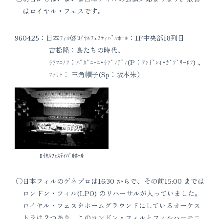
はロイヤル・フェスです。
960425：日本ﾌｨﾙ＠ﾛｲﾔﾙﾌｪｽﾃｨﾊﾞﾙﾎｰﾙ：1F中央部18列目
吉松隆：鳥たちの時代、
ﾗﾌﾏﾆﾉﾌ：ﾊﾟｶﾞﾆｰﾆ･ﾗﾌﾟｿﾃﾞｨ(P：ｱﾝﾄﾞﾚｲ･ｶﾞﾌﾞﾘｰﾛﾌ) 、
ﾌｧﾘｬ： 三角帽子(Sp：坂本朱）
ﾛｲﾔﾙﾌｪｽﾃｨﾊﾞﾙﾎｰﾙ
日本フィルのゲネプロは16:30 からで、その前15:00 までは
ロンドン・フィル(LPO) のリハーサルが入っていました。
ロイヤル・フェスをホームグラウンドにしているオーケス
トラは２つあり、このロンドン・フィルとフィルハーモニ