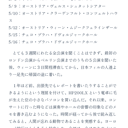
5/ 9 ：オーストリア・ヴェルス・シュタットシアター
5/10：オーストリア・クラーゲンフルト・コンツェルトハウ
ス
5/12：オーストリア・ウィーン・ムジークフェラインザール
5/15：チェコ・プラハ・ドヴォルジャークホール
5/16：チェコ・プラハ・ドヴォルジャークホール
とても３週間にわたる全公演を聞くことはできず、最初の
ロンドン公演からベルリン公演までのうちの５公演を聞いた
後、ウィーンに３日間程滞在してから、日本フィルの人達よ
り一足先に帰国の途に着いた。
１年ほど前、出張先でもレポートを書いたりすることがで
きるようにという理屈を付けて、HP200LX という電卓に毛
が生えた位の小さなパソコンを買い込んだ。それ以来、コン
サートに行った時などは演奏やホールの音響の印象などのメ
モを書き込むようになった。時間が経ってから後で読み返し
てみると、人間が忘れる動物であることを実感する。ヨーロ