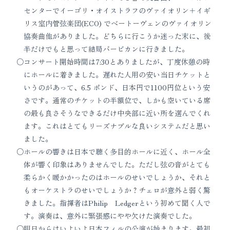
センターでイーゴリ・オイストラフのヴァイオリン＋イギ
リス室内管弦楽団(ECO) でベートーヴェンのヴァイオリン
協奏曲他がありました。どちらに行こうか迷った末に、後
半だけでもと思って結局バービカンに行きました。
コンサート開始時間は7:30とありましたが、丁度休憩の時
にホールに着きました。遅れた人用の安い当日チケットと
いうのがあって、6.5 ポンド、日本円で1100円位という安
さです。通常のチケットの半額位で、しかも空いている席
の最も良さそうなできるだけ中央部に近い所を選んでくれ
ます。これはとてもリーズナブルな良いシステムだと思い
ました。
ホールの響きは日本で聴く多目的ホールに近く、ホール全
体が響く印象はありませんでした。ただし弦の音がとても
柔らかく暖かかったのはホールのせいでしょうか、それと
もオーケストラのせいでしょうか？チェロが意外と弱く驚
きました。指揮者はPhilip Ledgerという初めて聞く人で
す。演奏は、意外に緊張感にやや欠けた演奏でした。
明日からはいよいよ日本フィルの公演が始まります。最初