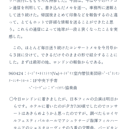
ッパ旅行にももちろん持参した。今回は、今はやりのパソコ
ン通信を利用して、書き込んだメモを逐一、事務所に速報と
して送り続けた。帰国後まとめて印象などを報告するのと違
って、とてもホットで詳細な情報を送ることができたと思
う。これらの通信によって地球が一段と狭くなったことを実
感した。
この、ほとんど毎日送り続けたコンサートメモを今月号か
ら３回に分けて、できるだけそのままの形で紹介することに
した。まずは最初の地、ロンドンの報告からである。
960424：ｲｰｺﾞﾘ･ｵｲｽﾄﾗﾌ(Vn)＋ｲｷﾞﾘｽ室内管弦楽団＠ﾊﾞｰﾋﾞｶﾝｾﾝ
ﾀｰｺﾝｻｰﾄﾎｰﾙ：1F中央下手寄
ﾍﾞｰﾄｰｳﾞｪﾝ：ｳﾞｧｲｵﾘﾝ協奏曲
今日ロンドンに着きましたが、日本フィルの公演は明日か
らです。ホテルに着いたのが夕方7:30頃でしたのでコンサ
ートはあきらめようかと思ったのですが、調べたらロイヤ
ルフェスティバルホールでアシュケナージ指揮フィルハー
モニアのショスタコーヴィチの５番の交響曲、バービカン