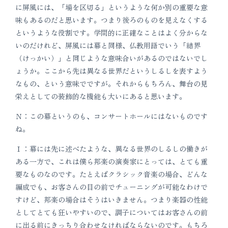
に屏風には、「場を区切る」というような何か別の重要な意
味もあるのだと思います。つまり後ろのものを見えなくする
というような役割です。学問的に正確なことはよく分からな
いのだけれど、屏風には幕と同様、仏教用語でいう「結界
（けっかい）」と同じような意味合いがあるのではないでし
ょうか。ここから先は異なる世界だというしるしを表すよう
なもの、という意味でですが。それからもちろん、舞台の見
栄えとしての装飾的な機能も大いにあると思います。
Ｎ：この幕というのも、コンサートホールにはないものです
ね。
Ｉ：幕には先に述べたような、異なる世界のしるしの働きが
ある一方で、これは僕ら邦楽の演奏家にとっては、とても重
要なものなのです。たとえばクラシック音楽の場合、どんな
編成でも、お客さんの目の前でチューニングが可能なわけで
すけど、邦楽の場合はそうはいきません。つまり楽器の性能
としてとても狂いやすいので、調子についてはお客さんの前
に出る前にきっちり合わせなければならないのです。もちろ