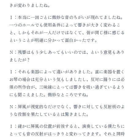
きが変わりましたね。
Ｉ：本当に一回ごとに微妙な音のちがいが現れてましたね。
一つのホールでも使用条件によって響きが大きく変わるこ
と、しかもそれが一人だけではなくて、皆が同じ様に感じる
ということが明確に分かって面白かったです。
Ｎ：残響はもう少しあってもいいのでは、という意見もあり
ましたが？
Ｉ：それも楽器によって違いがありました。直に楽器を置く
お琴の場合は充分という気もしましたし、反対に踊りには必
須の所作台が、三味線にとっては響きを吸い過ぎているよう
にも聞こえました。微妙なところですね。
Ｎ：屏風が視覚的なだけでなく、響きに対しても反射板のよ
うな役割を果たしているとは驚きました。
Ｉ：確かに屏風の位置が前後すると、演奏している僕たちに
とっても音の反射がはっきりと変わってきます。それと同時