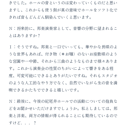
きでした。ホールの音というのは変わっていくものだと思い
ますし、これからも使う側が真の意味でホールをソフト化で
きれば音もどんどん馴染んでいくと思います。
Ｎ：将来的に、邦楽演奏家として、音響の分野に望まれるこ
とはありますか？
Ｉ：そうですね。邦楽と一口でいっても、華やかな長唄のよ
うな世界もあれば、付き物（＊お囃）のないお座敷唄のよう
な宮園や一中節、それから三曲のようなものまで様々ありま
す。これから演奏会の性質のちがいによって響きをある程
度、可変可能にできるとありがたいですね。それもスタジオ
のような人工的なやり方でなく、自然でいながら生の音を満
喫できるかたちでできると嬉しいです。
Ｎ：最後に、今後の紀尾井ホールでの活動についての抱負な
どをお聞かせいただけますでしょうか。私としましては、邦
楽と洋楽、両方の情報が得られることにも期待しているので
すけど．．．？