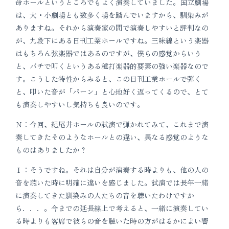
命ホールというところでもよく演奏していました。国立劇場
は、大・小劇場とも数多く場を踏んでいますから、馴染みが
ありますね。それから演奏家の間で演奏しやすいと評判なの
が、九段下にある日刊工業ホールですね。三味線という楽器
はもちろん弦楽器ではあるのですが、僕らの感覚からいう
と、バチで叩くというある種打楽器的要素の強い楽器なので
す。こうした特性からみると、この日刊工業ホールで弾く
と、叩いた音が「パーン」と心地好く返ってくるので、とて
も演奏しやすいし気持ちも良いのです。
Ｎ：今回、紀尾井ホールの試演で弾かれてみて、これまで演
奏してきたそのようなホールとの違い、異なる感覚のような
ものはありましたか？
Ｉ：そうですね。それは自分が演奏する時よりも、他の人の
音を聴いた時に明確に違いを感じました。試演では長年一緒
に演奏してきた馴染みの人たちの音を聴いたわけですか
ら．．．。今までの延長線上で考えると、一緒に演奏してい
る時よりも客席で彼らの音を聴いた時の方がはるかによい響