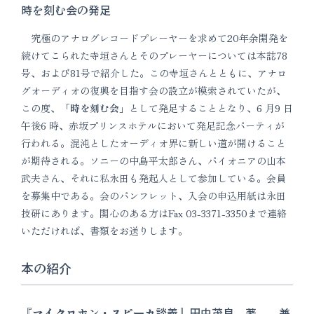
時を刻む会の発足
究極のアナログレコードプレーヤーを求めて20年余開発を
続けてこられた寺垣さんとそのプレーヤーについては本誌78
号、および81号で紹介した。この寺垣さんとともに、アナロ
グオーディオの復興を目指す会の設立が模索されていたが、
この度、
「時を刻む会
」として発足することとなり、6 月9 日
午後6 時、赤坂プリンスホテルにおいて発足記念パーティが
行われる。混沌としたオーディオ界に新しい道が開けること
が期待される。ソニーの中島平太郎さん、パイオニアの山本
武夫さん、それに私永田も発起人として参加している。会員
を募集中である。会のパンフレット、入会の申込用紙は永田
技研にあります。関心のある方はFax 03-3371-3350まで連絡
いただければ、書類をお送りします。
本の紹介
『マイクロホン・スピーカ談義』田中茂良 著 兼