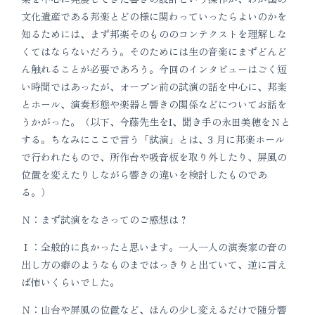
文化遺産である邦楽とどの様に関わっていったらよいのかを
知るためには、まず邦楽そのもののコンテクストを理解しな
くてはならないだろう。そのためには生の音楽にまずどんど
ん触れることが必要であろう。今回のインタビューはごく短
い時間ではあったが、オープン前の試演の話を中心に、邦楽
とホール、演奏形態や楽器と響きの関係などについてお話を
うかがった。（以下、今藤先生をI、聞き手の永田美穂をＮと
する。ちなみにここで言う「試演」とは、3 月に邦楽ホール
で行われたもので、所作台や吸音板を取り外したり、屏風の
位置を変えたりしながら響きの違いを検討したものであ
る。）
Ｎ：まず試演をなさってのご感想は？
Ｉ：全般的に良かったと思います。一人一人の演奏家の音の
出し方の癖のようなものまではっきりと出ていて、逆に言え
ば怖いくらいでした。
Ｎ：山台や屏風の位置など、ほんの少し変えるだけで随分響