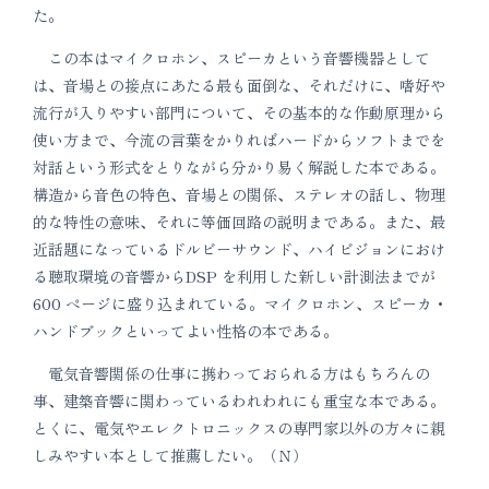
た。
この本はマイクロホン、スピーカという音響機器として
は、音場との接点にあたる最も面倒な、それだけに、嗜好や
流行が入りやすい部門について、その基本的な作動原理から
使い方まで、今流の言葉をかりればハードからソフトまでを
対話という形式をとりながら分かり易く解説した本である。
構造から音色の特色、音場との関係、ステレオの話し、物理
的な特性の意味、それに等価回路の説明まである。また、最
近話題になっているドルビーサウンド、ハイビジョンにおけ
る聴取環境の音響からDSP を利用した新しい計測法までが
600 ページに盛り込まれている。マイクロホン、スピーカ・
ハンドブックといってよい性格の本である。
電気音響関係の仕事に携わっておられる方はもちろんの
事、建築音響に関わっているわれわれにも重宝な本である。
とくに、電気やエレクトロニックスの専門家以外の方々に親
しみやすい本として推薦したい。（Ｎ）