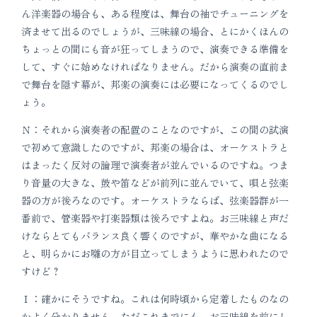
ん洋楽器の場合も、ある程度は、舞台の袖でチューニングを
済ませて出るのでしょうが、三味線の場合、とにかくほんの
ちょっとの間にも音が狂ってしまうので、演奏できる準備を
して、すぐに始めなければなりません。だから演奏の直前ま
で舞台を隠す幕が、邦楽の演奏には必要になってくるのでし
ょう。
Ｎ：それから演奏者の配置のことなのですが、この間の試演
で初めて意識したのですが、邦楽の場合は、オーケストラと
はまったく反対の論理で演奏者が並んでいるのですね。つま
り音量の大きな、鼓や笛などが前列に並んでいて、唄と弦楽
器の方が後ろなのです。オーケストラならば、弦楽器群が一
番前で、管楽器や打楽器類は後ろですよね。お三味線と声だ
けならとてもバランス良く響くのですが、華やかな曲になる
と、明らかにお囃の方が目立ってしまうように思われたので
すけど？
Ｉ：確かにそうですね。これは何時頃から定着したものなの
かよく分かりません。ただこれまでにも、お三味線を前にし