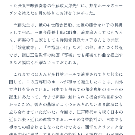
った長唄三味線奏者の今藤政太郎先生に、邦楽ホールのオー
プンを控えた4 月の終りにお話をうかがった。
今藤先生は、鼓の4 世藤舎呂船、太鼓の藤舎せい子の長男
として生れ、三世今藤長十郎に師事。演奏家としてはもちろ
ん、邦楽の作曲家としても舞踏家長嶺ヤス子さんとの共演
（『娘道成寺』、『卒塔婆小町』など）の他、またごく最近
では、篠田正浩監督の映画『写楽』でも邦楽の作曲を担当す
るなど幅広く活躍なさっておられる。
これまではほとんど多目的ホールで演奏されてきた邦楽に
関して、この度専用のホールが初めて誕生したことは、内外
で注目を集めている。日本でも初めての邦楽専用のホールの
誕生にあたって、今まで邦楽に触れられる機会が私自身少な
かったため、響きの基準がよくつかみきれないまま試演にも
立ち会わせていただいた。今回は、江戸時代から続く日本の
近世邦楽と近代の産物であるホールの音響設計が、日本でも
初めての顔合わせとなったわけである。西洋のクラシック音
楽を中心に発展してきた響きの設計という操作が、わが国の