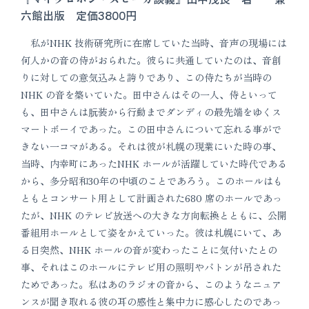
六館出版 定価3800円
私がNHK 技術研究所に在席していた当時、音声の現場には
何人かの音の侍がおられた。彼らに共通していたのは、音創
りに対しての意気込みと誇りであり、この侍たちが当時の
NHK の音を築いていた。田中さんはその一人、侍といって
も、田中さんは朊装から行動までダンディの最先端をゆくス
マートボーイであった。この田中さんについて忘れる事がで
きない一コマがある。それは彼が札幌の現業にいた時の事、
当時、内幸町にあったNHK ホールが活躍していた時代である
から、多分昭和30年の中頃のことであろう。このホールはも
ともとコンサート用として計画された680 席のホールであっ
たが、NHK のテレビ放送への大きな方向転換とともに、公開
番組用ホールとして姿をかえていった。彼は札幌にいて、あ
る日突然、NHK ホールの音が変わったことに気付いたとの
事、それはこのホールにテレビ用の照明やバトンが吊された
ためであった。私はあのラジオの音から、このようなニュア
ンスが聞き取れる彼の耳の感性と集中力に感心したのであっ