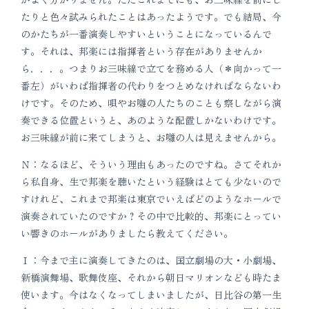
たりと色々試みられたことはあったようです。でも結局、今
のかたちが一番演奏しやすいということになっているんで
す。それは、邦楽には指揮者という存在がありませんか
ら．．．。つまりお三味線で立てを務める人（＊向かって一
番左）がいわば指揮者の代わりをつとめなければならないわ
けです。そのため、唄やお囃の人たちのことも察しながら演
奏できる位置というと、あのような配置しかないわけです。
お三味線が前に来てしまうと、お囃の人は見えませんから。
Ｎ：なるほど、そういう理由もあったのですね。さてそれか
ら私自身、生で邦楽を聴いたという経験はとても少ないので
すけれど、これまで邦楽は東京でいえばどのようなホールで
演奏されていたのですか？その中で比較的、邦楽にとってい
い響きのホールがありましたら教えてください。
Ｉ：今まで主に演奏してきたのは、国立劇場の大・小劇場、
新橋演舞場、歌舞伎座、それから朝日マリオンなども時たま
使います。今はなくなってしまいましたが、日比谷の第一生