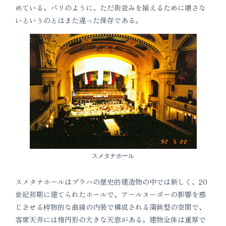
めている。パリのように、ただ街並みを揃えるために壊さな
いというのとはまた違った保存である。
スメタナホール
スメタナホールはプラハの歴史的建造物の中では新しく、20
世紀初期に建てられたホールで、アールヌーボーの影響を感
じさせる椊物的な曲線の内装で構成される蒲鉾型の空間で、
客席天井には楕円形の大きな天窓がある。建物全体は重厚で