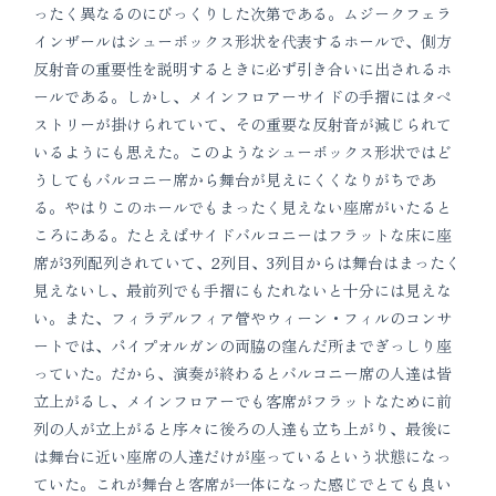
ったく異なるのにびっくりした次第である。ムジークフェラ
インザールはシューボックス形状を代表するホールで、側方
反射音の重要性を説明するときに必ず引き合いに出されるホ
ールである。しかし、メインフロアーサイドの手摺にはタペ
ストリーが掛けられていて、その重要な反射音が減じられて
いるようにも思えた。このようなシューボックス形状ではど
うしてもバルコニー席から舞台が見えにくくなりがちであ
る。やはりこのホールでもまったく見えない座席がいたると
ころにある。たとえばサイドバルコニーはフラットな床に座
席が3列配列されていて、2列目、3列目からは舞台はまったく
見えないし、最前列でも手摺にもたれないと十分には見えな
い。また、フィラデルフィア管やウィーン・フィルのコンサ
ートでは、パイプオルガンの両脇の窪んだ所までぎっしり座
っていた。だから、演奏が終わるとバルコニー席の人達は皆
立上がるし、メインフロアーでも客席がフラットなために前
列の人が立上がると序々に後ろの人達も立ち上がり、最後に
は舞台に近い座席の人達だけが座っているという状態になっ
ていた。これが舞台と客席が一体になった感じでとても良い