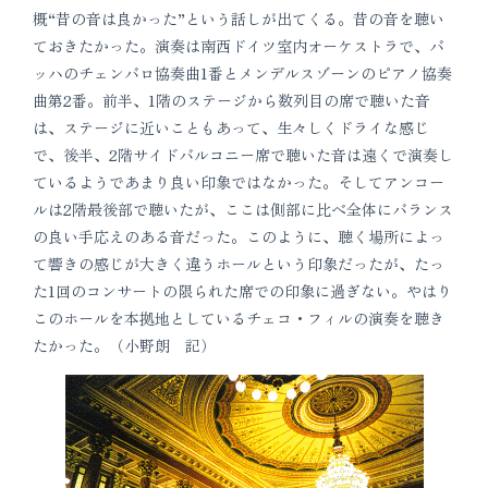
概“昔の音は良かった”という話しが出てくる。昔の音を聴い
ておきたかった。演奏は南西ドイツ室内オーケストラで、バ
ッハのチェンバロ協奏曲1番とメンデルスゾーンのピアノ協奏
曲第2番。前半、1階のステージから数列目の席で聴いた音
は、ステージに近いこともあって、生々しくドライな感じ
で、後半、2階サイドバルコニー席で聴いた音は遠くで演奏し
ているようであまり良い印象ではなかった。そしてアンコー
ルは2階最後部で聴いたが、ここは側部に比べ全体にバランス
の良い手応えのある音だった。このように、聴く場所によっ
て響きの感じが大きく違うホールという印象だったが、たっ
た1回のコンサートの限られた席での印象に過ぎない。やはり
このホールを本拠地としているチェコ・フィルの演奏を聴き
たかった。（小野朗 記）