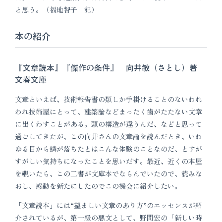
と思う。（福地智子 記）
本の紹介
『文章読本』『傑作の条件』 向井敏（さとし）著
文春文庫
文章といえば、技術報告書の類しか手掛けることのないわれ
われ技術屋にとって、建築論などまったく歯がたたない文章
に出くわすことがある。頭の構造が違うんだ、などと思って
過ごしてきたが、この向井さんの文章論を読んだとき、いわ
ゆる目から鱗が落ちたとはこんな体験のことなのだ、とすが
すがしい気持ちになったことを思いだす。最近、近くの本屋
を覗いたら、この二書が文庫本でならんでいたので、読みな
おし、感動を新たにしたのでこの機会に紹介したい。
「文章読本」には“望ましい文章のあり方”のエッセンスが紹
介されているが、第一級の悪文として、野間宏の「新しい時