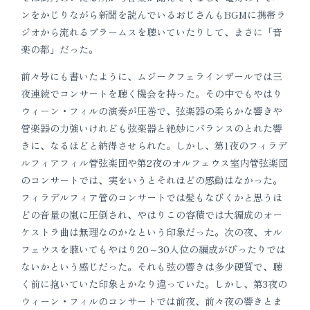
ンをかじりながら新聞を読んでいるおじさんもBGMに携帯ラ
ジオから流れるブラームスを聴いていたりして、まさに「音
楽の都」だった。
前々号にも書いたように、ムジークフェラインザールでは三
夜連続でコンサートを聴く機会を持った。その中でもやはり
ウィーン・フィルの演奏が圧巻で、弦楽器の柔らかな響きや
管楽器の力強いけれども弦楽器と絶妙にバランスのとれた響
きに、なるほどと納得させられた。しかし、第1夜のフィラデ
ルフィアフィル管弦楽団や第2夜のオルフェウス室内管弦楽団
のコンサートでは、実をいうとそれほどの感動はなかった。
フィラデルフィア管のコンサートでは髪もなびくかと思うほ
どの音量の嵐に圧倒され、やはりこの容積では大編成のオー
ケストラ曲は無理なのかなという印象だった。次の夜、オル
フェウスを聴いてもやはり20～30人位の編成がぴったりでは
ないかという感じだった。それも弦の響きは多少硬質で、聴
く前に抱いていた印象とかなり違っていた。しかし、第3夜の
ウィーン・フィルのコンサートでは前夜、前々夜の響きとま