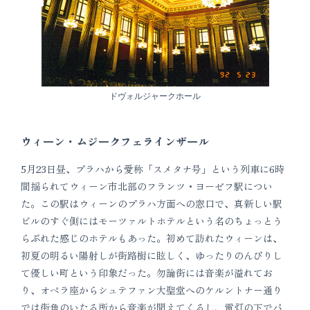
ドヴォルジャークホール
ウィーン・ムジークフェラインザール
5月23日昼、プラハから愛称「スメタナ号」という列車に6時
間揺られてウィーン市北部のフランツ・ヨーゼフ駅につい
た。この駅はウィーンのプラハ方面への窓口で、真新しい駅
ビルのすぐ側にはモーツァルトホテルという名のちょっとう
らぶれた感じのホテルもあった。初めて訪れたウィーンは、
初夏の明るい陽射しが街路樹に眩しく、ゆったりのんびりし
て優しい町という印象だった。勿論街には音楽が溢れてお
り、オペラ座からシュテファン大聖堂へのケルントナー通り
では街角のいたる所から音楽が聞えてくるし、電灯の下でパ