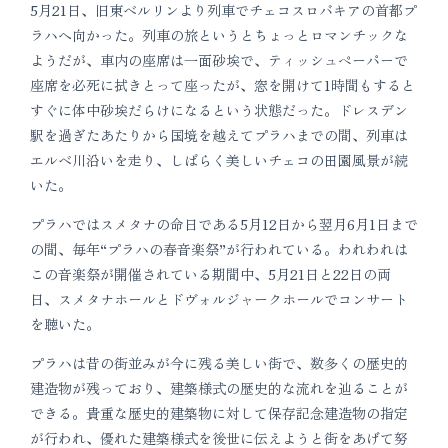
5月21日、旧東ベルリンより列車でチェコスロバキアの首都プ
ラハへ向かった。列車の旅というとちょっとロマンチックな
ようだが、車内の座席は一面砂埃で、ティッシュペーパーで
座席を必死に拭きとって座ったが、窓を開けて1時間もすると
すぐに体中砂埃だらけになるという状態だった。ドレスデン
駅を過ぎたあたりから国境を越えてプラハまでの間、列車は
エルベ川沿いを走り、しばらく美しいチェコの田園風景が続
いた。
プラハではスメタナの命日である5月12日から翌月6月1日まで
の間、毎年“プラハの春音楽祭”が行われている。われわれは
この音楽祭が開催されている期間中、5月21日と22日の両
日、スメタナホールとドヴォルジャークホールでコンサート
を聴いた。
プラハは昔の街並みが今に残る美しい街で、数多くの歴史的
建造物が残っており、建築様式の歴史的な流れを辿ることが
できる。貴重な歴史的建築物に対して保存記念建造物の指定
が行われ、優れた建築様式を後世に伝えようと街をあげて努