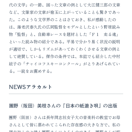
代の文学」の一節、困った文章の例として大江健三郎の文章
など、文筆家の文章が槍玉に上がっていることも驚きであっ
た。このような文学界のことはさておき、私が感動したの
は、海老沢泰久氏の広岡監督をモデルとしたという野球読み
物「監督」と、自動車レースを題材とした「Ｆ１ 走る魂」
といった読み物の紹介である。平易で分かり易く状況の説明
が適切で、しかもリズムがあってわくわくさせる文章の例と
して絶賛している。傑作の条件では、本誌でも紹介した中村
絃子の「チャイコフスキーコンクール」がとりあげられてい
る。一読をお薦めする。
NEWSアラカルト
團野（阪田）美枝さんの『日本の紙漉き唄』の出版
團野（阪田）さんは長年同志社女子大の音楽科の教室でお母
さんとして皆に慕われてこられた存在感の大きな方で、私の