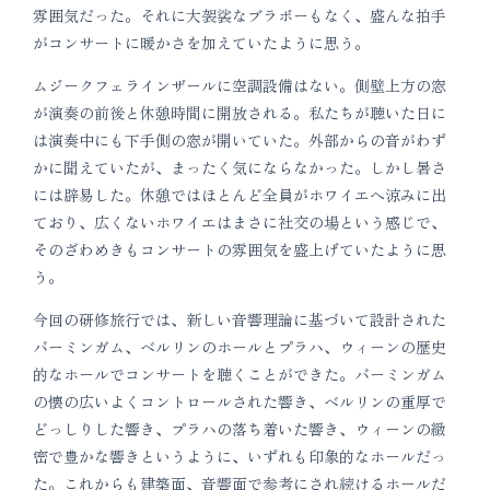
雰囲気だった。それに大袈裟なブラボーもなく、盛んな拍手
がコンサートに暖かさを加えていたように思う。
ムジークフェラインザールに空調設備はない。側壁上方の窓
が演奏の前後と休憩時間に開放される。私たちが聴いた日に
は演奏中にも下手側の窓が開いていた。外部からの音がわず
かに聞えていたが、まったく気にならなかった。しかし暑さ
には辟易した。休憩ではほとんど全員がホワイエへ涼みに出
ており、広くないホワイエはまさに社交の場という感じで、
そのざわめきもコンサートの雰囲気を盛上げていたように思
う。
今回の研修旅行では、新しい音響理論に基づいて設計された
バーミンガム、ベルリンのホールとプラハ、ウィーンの歴史
的なホールでコンサートを聴くことができた。バーミンガム
の懐の広いよくコントロールされた響き、ベルリンの重厚で
どっしりした響き、プラハの落ち着いた響き、ウィーンの緻
密で豊かな響きというように、いずれも印象的なホールだっ
た。これからも建築面、音響面で参考にされ続けるホールだ