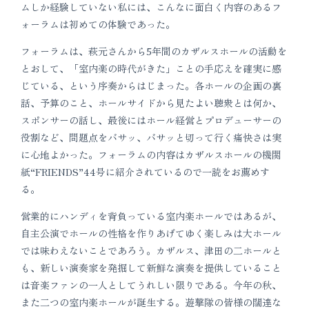
ムしか経験していない私には、こんなに面白く内容のあるフ
ォーラムは初めての体験であった。
フォーラムは、萩元さんから5年間のカザルスホールの活動を
とおして、「室内楽の時代がきた」ことの手応えを確実に感
じている、という序奏からはじまった。各ホールの企画の裏
話、予算のこと、ホールサイドから見たよい聴衆とは何か、
スポンサーの話し、最後にはホール経営とプロデューサーの
役割など、問題点をバサッ、バサッと切って行く痛快さは実
に心地よかった。フォーラムの内容はカザルスホールの機関
紙“FRIENDS”44号に紹介されているので一読をお薦めす
る。
営業的にハンディを背負っている室内楽ホールではあるが、
自主公演でホールの性格を作りあげてゆく楽しみは大ホール
では味わえないことであろう。カザルス、津田の二ホールと
も、新しい演奏家を発掘して新鮮な演奏を提供していること
は音楽ファンの一人としてうれしい限りである。今年の秋、
また二つの室内楽ホールが誕生する。遊撃隊の皆様の闊達な