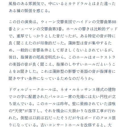
風格のある雰囲気で、中にいるとカテドラルとはまた違った
ある種の緊張を感じる。
この日の演奏は、ウィーン交響楽団でハイドンの交響曲第88
番とシューマンの交響曲第3番。ホールの響きは比較的デッド
で、重厚でしっかりとした音だったが、ある特定の音が特に
良く聞こえたのが印象的だった。蒲鉾型は音が集中するた
め、一般的に音響条件として好ましくないとされているが、
後日、指揮者の尾高忠明氏から、このホールはオーケストラ
の楽器の音が良く聞こえ、指揮のしやすいホールだというこ
とをお聞きした。これは蒲鉾型の影響で楽器の音が指揮者に
聞きやすい条件になっているためなのだろうか。
ドヴォルジャークホールは、ネオ・ルネッサンス様式の建物
でコの字に配置されたバルコニー席の先端には太い円柱が立
ち並んでいる。このホールは昨年、壁に装飾されていた漆喰
の“天使”が落下し、それを機会に大掛かりな改修工事が行わ
れた。側壁は以前は石だったそうだが今はボードのクロス張
りになっている。古いコンサートホールを改修すると、大