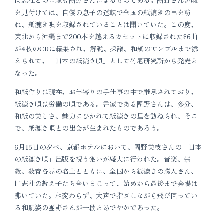
同志社とのご縁も團野さんによるものである。團野さんが暇
を見付けては、自慢の息子の運転で全国の紙漉きの里を訪
ね、紙漉き唄を収録されていることは聞いていた。この度、
東北から沖縄まで200本を越えるカセットに収録された86曲
が4枚のCDに編集され、解説、採譜、和紙のサンプルまで添
えられて、「日本の紙漉き唄」として竹尾研究所から発売と
なった。
和紙作りは現在、お年寄りの手仕事の中で継承されており、
紙漉き唄は労働の唄である。書家である團野さんは、多分、
和紙の美しさ、魅力にひかれて紙漉きの里を訪ねられ、そこ
で、紙漉き唄との出会が生まれたものであろう。
6月15日の夕べ、京都ホテルにおいて、團野美枝さんの「日本
の紙漉き唄」出版を祝う集いが盛大に行われた。音楽、宗
教、教育各界の名士とともに、全国から紙漉きの職人さん、
同志社の教え子たち合いまじって、始めから最後まで会場は
沸いていた。相変わらず、大声で指図しながら飛び回ってい
る和朊姿の團野さんが一段とあでやかであった。