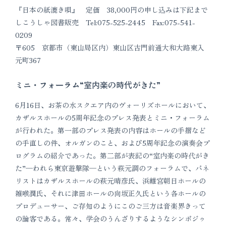
『日本の紙漉き唄』 定価 38,000円の申し込みは下記まで
しこうしゃ図書販売 Tel:075-525-2445 Fax:075-541-
0209
〒605 京都市（東山局区内）東山区古門前通大和大路東入
元町367
ミニ・フォーラム“室内楽の時代がきた”
6月16日、お茶の水スクエア内のヴォーリズホールにおいて、
カザルスホールの5周年記念のプレス発表とミニ・フォーラム
が行われた。第一部のプレス発表の内容はホールの手摺など
の手直しの件、オルガンのこと、および5周年記念の演奏会プ
ログラムの紹介であった。第二部が表記の“室内楽の時代がき
た”─われら東京遊撃隊─という萩元調のフォーラムで、パネ
リストはカザルスホールの萩元晴彦氏、浜離宮朝日ホールの
雑喉潤氏、それに津田ホールの向坂正久氏という各ホールの
プロデューサー、ご存知のようにこのご三方は音楽界きって
の論客である。常々、学会のうんざりするようなシンポジゥ