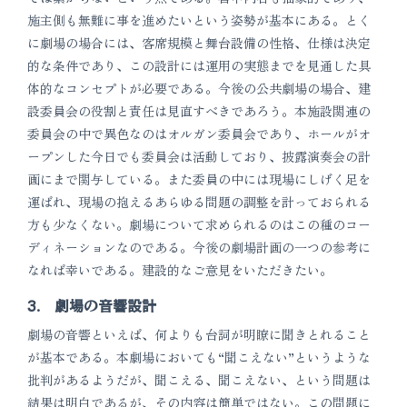
施主側も無難に事を進めたいという姿勢が基本にある。とく
に劇場の場合には、客席規模と舞台設備の性格、仕様は決定
的な条件であり、この設計には運用の実態までを見通した具
体的なコンセプトが必要である。今後の公共劇場の場合、建
設委員会の役割と責任は見直すべきであろう。本施設関連の
委員会の中で異色なのはオルガン委員会であり、ホールがオ
ープンした今日でも委員会は活動しており、披露演奏会の計
画にまで関与している。また委員の中には現場にしげく足を
運ばれ、現場の抱えるあらゆる問題の調整を計っておられる
方も少なくない。劇場について求められるのはこの種のコー
ディネーションなのである。今後の劇場計画の一つの参考に
なれば幸いである。建設的なご意見をいただきたい。
3. 劇場の音響設計
劇場の音響といえば、何よりも台詞が明瞭に聞きとれること
が基本である。本劇場においても“聞こえない”というような
批判があるようだが、聞こえる、聞こえない、という問題は
結果は明白であるが、その内容は簡単ではない。この問題に