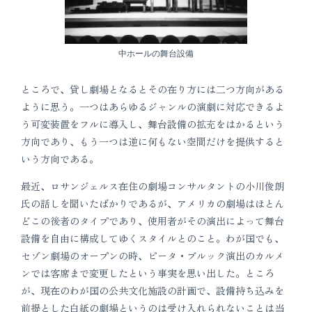
中ホールの舞台設備
ところで、貸し劇場となるとその在り方には二つ方向がある
ように思う。一つはあらゆるジャンルの演劇に対応できるよ
う可変装置をフルに導入し、舞台設備の拡充をはかるという
方向であり、もう一つは逆に何もない空間だけを提供すると
いう方向である。
最近、ロサンジェルス在住の劇場コンサルタントの小川俊朗
氏の話しを聞いたばかりであるが、アメリカの劇場はほとん
どこの後者のタイプであり、使用者がその演出によって舞台
設備を自由に構成してゆくスタイルとのこと。わが国でも、
セゾン劇場のオープンの時、ピータ・ブルック演出のカルメ
ンでは客席まで変更したという事実を思い出した。ところ
が、現在のわが国の公共文化施設の計画で、設備持ち込みを
前提とした白紙の劇場というのは受け入れられないことは当