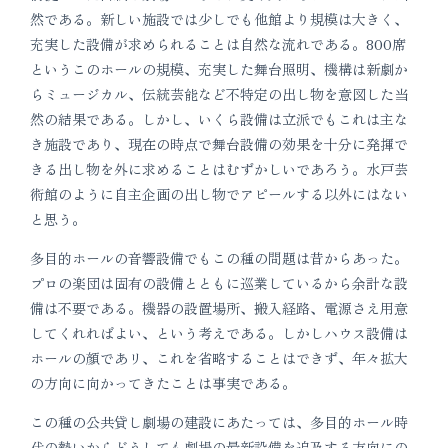
然である。新しい施設では少しでも他館より規模は大きく、
充実した設備が求められることは自然な流れである。800席
というこのホールの規模、充実した舞台照明、機構は新劇か
らミュージカル、伝統芸能など不特定の出し物を意図した当
然の結果である。しかし、いくら設備は立派でもこれは主な
き施設であり、現在の時点で舞台設備の効果を十分に発揮で
きる出し物を外に求めることはむずかしいであろう。水戸芸
術館のように自主企画の出し物でアピールする以外にはない
と思う。
多目的ホールの音響設備でもこの種の問題は昔からあった。
プロの楽団は固有の設備とともに巡業しているから余計な設
備は不要である。機器の設置場所、搬入経路、電源さえ用意
してくれればよい、という考えである。しかしハウス設備は
ホールの顔であリ、これを省略することはできず、年々拡大
の方向に向かってきたことは事実である。
この種の公共貸し劇場の建設にあたっては、多目的ホール時
代の勢いからどうしても劇場の最新設備を追及する方向にの