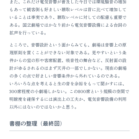
また、これだけ電気音響が普及した今日では環境騒音の増加
もあって観客側も好ましい聴取レベルは昔に比べて増加して
いることは事実であり、聴取レベルに対しての配慮も重要で
ある。国立劇場ではかなり前から電気音響設備による台詞の
拡声を行っている。
ところで、音響設計という面からみても、劇場は音響上の原
理原則を貫くことができない対象である。見やすいという条
件からの室の形や客席配置、吸音性の舞台など、反射面の設
計がゆるされるのはまず天井の一部でしかない。現在の劇場
の多くの点で好ましい音響条件から外れているのである。
いろいろな点を考えると生の音を余裕をもって聞かすには、
300席程度の小劇場しかない。この800席という規模の空間で
明瞭度を確保するには演出上の工夫か、電気音響設備の利用
以外にはないのではないかと思う。
書棚の整理（最終回）