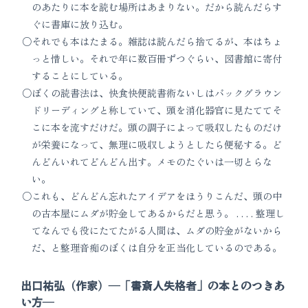
のあたりに本を読む場所はあまりない。だから読んだらす
ぐに書庫に放り込む。
それでも本はたまる。雑誌は読んだら捨てるが、本はちょ
っと惜しい。それで年に数百冊ずつぐらい、図書館に寄付
することにしている。
ぼくの読書法は、快食快便読書術ないしはバックグラウン
ドリーディングと称していて、頭を消化器官に見たててそ
こに本を流すだけだ。頭の調子によって吸収したものだけ
が栄養になって、無理に吸収しようとしたら便秘する。ど
んどんいれてどんどん出す。メモのたぐいは一切とらな
い。
これも、どんどん忘れたアイデアをほうりこんだ、頭の中
の古本屋にムダが貯金してあるからだと思う。 . . . . 整理し
てなんでも役にたてたがる人間は、ムダの貯金がないから
だ、と整理音痴のぼくは自分を正当化しているのである。
出口祐弘（作家）―「書斎人失格者」の本とのつきあ
い方―