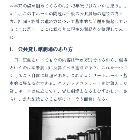
ル本来の姿が掴めてくるのは2～3年後ではないかと思う。し
かし、この中ホールの問題は今後の公共劇場の建設の考え
方、計画と設計の進め方について基本的な問題を提起してい
るように思う。ここに私なりに現在の問題点を整理してみ
た。
1. 公共貸し館劇場のあり方
一口に演劇といってもその内容は千差万別であるから、劇場
というのは本来劇団に所属すべき施設であり、これを一つに
くくること自体に無理がある。これがコンサートホールと基
本的に異なる点である。クラシックコンサートを対象とした
貸しホールは成立しても、貸し劇場となるとむずかしい。さ
らに、公共施設となると事はいっそう面倒になる。