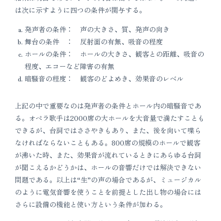
は次に示すように四つの条件が関与する。
発声者の条件： 声の大きさ、質、発声の向き
舞台の条件 ： 反射面の有無、吸音の程度
ホールの条件： ホールの大きさ、観客との距離、吸音の
程度、エコーなど障害の有無
暗騒音の程度： 観客のどよめき、効果音のレベル
上記の中で重要なのは発声者の条件とホール内の暗騒音であ
る。オペラ歌手は2000席の大ホールを大音量で満たすことも
できるが、台詞ではささやきもあり、また、後を向いて喋ら
なければならないこともある。800席の規模のホールで観客
が沸いた時、また、効果音が流れているときにあらゆる台詞
が聞こえるかどうかは、ホールの音響だけでは解決できない
問題である。以上は“生”の声の場合であるが、ミュージカル
のように電気音響を使うことを前提とした出し物の場合には
さらに設備の機能と使い方という条件が加わる。