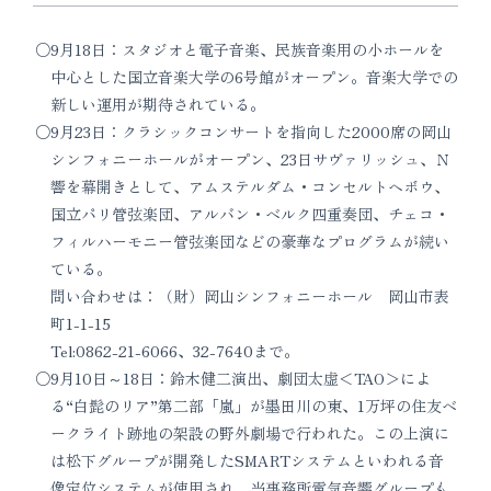
9月18日：スタジオと電子音楽、民族音楽用の小ホールを
中心とした国立音楽大学の6号館がオープン。音楽大学での
新しい運用が期待されている。
9月23日：クラシックコンサートを指向した2000席の岡山
シンフォニーホールがオープン、23日サヴァリッシュ、Ｎ
響を幕開きとして、アムステルダム・コンセルトヘボウ、
国立パリ管弦楽団、アルバン・ベルク四重奏団、チェコ・
フィルハーモニー管弦楽団などの豪華なプログラムが続い
ている。
問い合わせは：（財）岡山シンフォニーホール 岡山市表
町1-1-15
Tel:0862-21-6066、32-7640まで。
9月10日～18日：鈴木健二演出、劇団太虚＜TAO＞によ
る“白髭のリア”第二部「嵐」が墨田川の東、1万坪の住友ベ
ークライト跡地の架設の野外劇場で行われた。この上演に
は松下グループが開発したSMARTシステムといわれる音
像定位システムが使用され、当事務所電気音響グループも