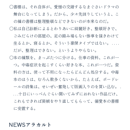
書棚は、それ自体が、愛憎の交錯するなまぐさいドラマの
舞台になってしまう。だから、少々先回りしていうと、こ
の種の書棚は整理整頓などできないのが本来なのだ。
私は自己診断によるとわりあいに綺麗好き、整頓好きで、
ごみだらけの部屋の、足の踏み場もない惨事を掻きわけて
坐るとか、寝るとか、そういう豪傑タイプではない。 . . . .
だが、整理はできない。というよりやらない。
本の種類を、まっぷたつに分ける。仕事の資料、これが一
つ。中毒症状を起こすくらい好きな本、これが一つだ。資
料の方は、使って不用になったらどんどん処分する。中毒
本のほうは、むろん数多くないから、たとえば、ボードレ
ールの詩集は、せいぜい奮発して版画入りのを買い込む。 .
. . .十日にいっぺんぐらい開いてみずにおれない作品だけ、
これもできれば装幀をやり直してもらって、偏愛本の書棚
に安置する。
NEWSアラカルト