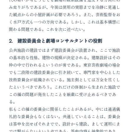
み走りがちであるが、今後は使用の実態までを冷静に見通し
た観点からの小屋計画が必要であろう。また、芸術監督をお
く水戸方式も一つの方向である。しかし、これは基本構想に
関わる問題である。これを次に述べたい。
2. 建設委員会と劇場コンサルタントの役割
公共施設の建設ではまず建設委員会が設置され、ここで施設
の基本的な性格、建物の規模が決定される。建築設計はその
枠の中で行われるというのが常である。東京芸術劇場の場合
でも二段階の建設委員会に引き続いて、専門家を中心とした
技術委員会が組織されている。施主側としては万全を尽くし
たというべきであろう。これだけの体制から生まれた施設で
この種の問題が発生したことを厳粛に受け止めるべきであ
る。
私もこの種の委員会に関係したことがあるが、中には通過儀
礼的な委員会もなくはない。共通していえることは、委員会
は答申を出せばそれまでで、設計から建設、まして運用にま
では繋がらないという点である。答申内容も抽象的であり、