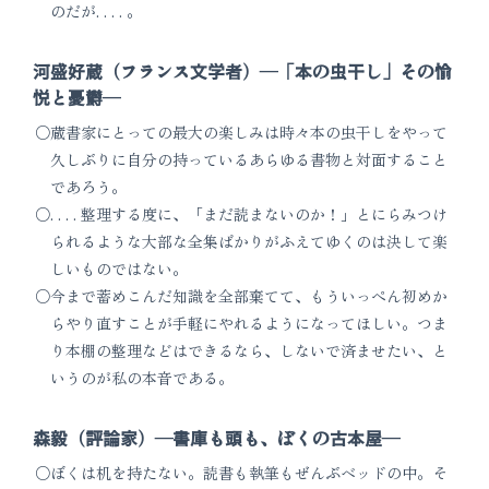
のだが. . . . 。
河盛好蔵（フランス文学者）―「本の虫干し」その愉
悦と憂欝―
蔵書家にとっての最大の楽しみは時々本の虫干しをやって
久しぶりに自分の持っているあらゆる書物と対面すること
であろう。
. . . . 整理する度に、「まだ読まないのか！」とにらみつけ
られるような大部な全集ばかりがふえてゆくのは決して楽
しいものではない。
今まで蓄めこんだ知識を全部棄てて、もういっぺん初めか
らやり直すことが手軽にやれるようになってほしい。つま
り本棚の整理などはできるなら、しないで済ませたい、と
いうのが私の本音である。
森毅（評論家）―書庫も頭も、ぼくの古本屋―
ぼくは机を持たない。読書も執筆もぜんぶベッドの中。そ