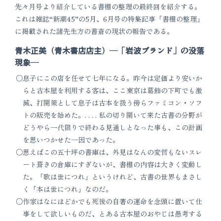
先々月号より紹介している書棚の整理の最終回を紹介する。
これは雑誌“新潮45”の5月、6月号の特集記事「書棚の整理」
に掲載された諸先生方の書斎の現状の報告である。
青木正美（青木書店店主）―「岩波ブランド」の没落
現象―
息子にこの店を任せて七年になる。昨今は定価より安いか
らと古本屋を利用する客は、ここ東京は葛飾の下町でも激
減、打開策として息子は古本を扱う傍らファミコン・ソフ
トの販売を始めた。. . . . 私の切り開いて来た古書の分野が
どうやら一代限りで終わる見通しとなった事も、この計画
を思いつかせた一因であった。
思えばこの五十坪の書庫は、外見はなんの変哲もないスレ
ート葺きの倉庫にすぎないが、書棚の内容は大きく変動し
た。「歌は世につれ」というけれど、古書の世界もまさし
く「本は世につれ」なのだ。
作家はなにほどかでも死後の自著の運命を念頭に置いて仕
事をして欲しいものだ、とある古本屋のおやじは愚考する