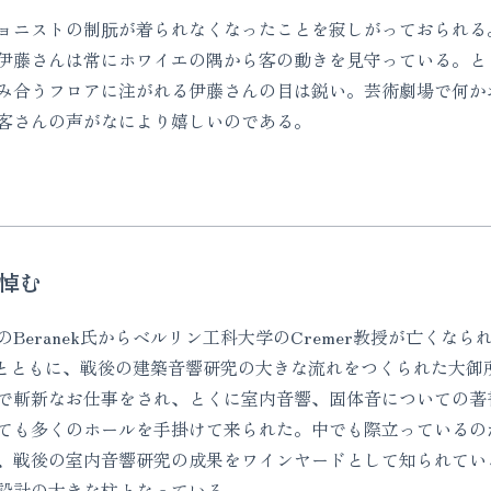
ニストの制朊が着られなくなったことを寂しがっておられる
伊藤さんは常にホワイエの隅から客の動きを見守っている。と
み合うフロアに注がれる伊藤さんの目は鋭い。芸術劇場で何か
客さんの声がなにより嬉しいのである。
を悼む
eranek氏からベルリン工科大学のCremer教授が亡くな
r教授とともに、戦後の建築音響研究の大きな流れをつくられた大
で斬新なお仕事をされ、とくに室内音響、固体音についての著
ても多くのホールを手掛けて来られた。中でも際立っているのが
、戦後の室内音響研究の成果をワインヤードとして知られてい
設計の大きな柱となっている。