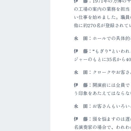
伊 藤：
1971年の万博
の工場の案内の業務を担当
い仕事を始めました。職員
他に約270名が登録されて
永 田：
ホールでの具体的なお仕
伊 藤：
“もぎり”といわ
ジャーのもとに35名から4
永 田：
クロークやお客さ
伊 藤：
開演前には全員で
う印象をあたえてはならな
永 田：
お客さんもいろいろ
伊 藤：
頭を悩ますのは遅
名演奏家の場合で、われわ