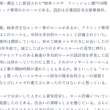
柳ヶ瀬近くに新設された“岐阜メルサ ファッション館”の8階
ラシック専用の小ホールである。設計は日建設計名古屋事務所、
館、岐阜市文化センター等のホールがあるが、クラシック専用
はこのホールも、当初は多目的ホールとして計画されていた。
務所は関係していない。初めて岐阜メルサの方にお会いしたの
1年半前で、竣工したばかりのカザルスホールの見学に同行し
プロセニアムのある普通の多目的ホールの設計図を拝見した記
時には終わっていたのだと思う。それがコンサートホールへと
は工事の開始時期が遅れたこともあるが、何といっても「コン
」と思った人—メルサホール担当の梶本由利さん—の頑張り
ならびにメルサの寛大さにあったのではないかと思っている。
ルでお会いしたときにも意気投合し、ホール計画についてい
発展したのである。出会いの素晴らしさを感じている。さらに
ているアウフタクトの方が手伝ってくださっている。これもい