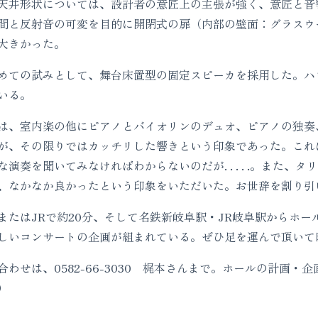
天井形状については、設計者の意匠上の主張が強く、意匠と音
間と反射音の可変を目的に開閉式の扉（内部の壁面：グラスウ
大きかった。
ての試みとして、舞台床置型の固定スピーカを採用した。ハ
いる。
、室内楽の他にピアノとバイオリンのデュオ、ピアノの独奏
が、その限りではカッチリした響きという印象であった。これ
演奏を聞いてみなければわからないのだが. . . . .。また
、なかなか良かったという印象をいただいた。お世辞を割り引
たはJRで約20分、そして名鉄新岐阜駅・JR岐阜駅からホー
しいコンサートの企画が組まれている。ぜひ足を運んで頂いて
せは、0582-66-3030 梶本さんまで。ホールの計画・
）