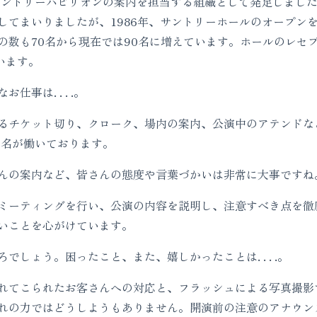
のサントリーパビリオンの案内を担当する組織として発足しまし
してまいりましたが、1986年、サントリーホールのオープン
の数も70名から現在では90名に増えています。ホールのレセ
います。
事は. . . .。
れるチケット切り、クローク、場内の案内、公演中のアテンド
0名が働いております。
んの案内など、皆さんの態度や言葉づかいは非常に大事ですね
ミーティングを行い、公演の内容を説明し、注意すべき点を徹
いことを心がけています。
でしょう。困ったこと、また、嬉しかったことは. . . .。
れてこられたお客さんへの対応と、フラッシュによる写真撮影
れの力ではどうしようもありません。開演前の注意のアナウン