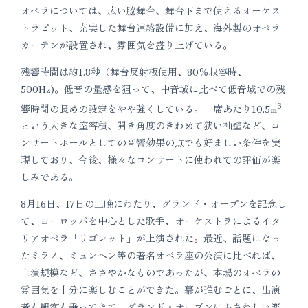
オペラについては、広い脇舞台、舞台下まで使えるオーケス
トラピット、充実した舞台連絡設備に加え、海外製のオペラ
カーテンが設置され、雰囲気を盛り上げている。
残響時間は約1.8秒（舞台反射板使用、80％収容時、
500Hz)。低音の量感を狙って、中音域に比べて低音域での残
3
響時間の長めの設定をやや強くしている。一席あたり10.5m
という大きな室容積、開き角度のきわめて狭い袖壁など、コ
ンサートホールとしての音響効果の点でも好ましい条件を実
現しており、今後、様々なコンサートに使われての評価が楽
しみである。
8月16日、17日の二晩にわたり、グランド・オープンを記念し
て、ヨーロッパを中心とした歌手、オーケストラによるイタ
リアオペラ「リゴレット」が上演された。最近、話題になっ
たミラノ、ミュンヘン等の著名オペラ座の公演に比べれば、
上演規模など、ささやかなものであったが、本場のオペラの
雰囲気を十分に楽しむことができた。幕が進むごとに、出演
者も観客も乗ってきて、グランド・オープンにふさわしい楽