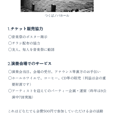
つくばノバホール
1.
チケット販売協力
音楽祭のポスター掲示
チラシ配布の協力
友人、知人を音楽祭に勧誘
2.
演奏会場でのサービス
演奏会当日、会場の受付、アナウンス等裏方のお手伝い
ホールホワイエで、コーヒー、CD等の販売（利益は会の重
要財源です）
アーティストを迎えてのパーティー企画・運営（昨年は9公
演中7回実施）
これはどなたでも会費500円で参加していただける会の活動