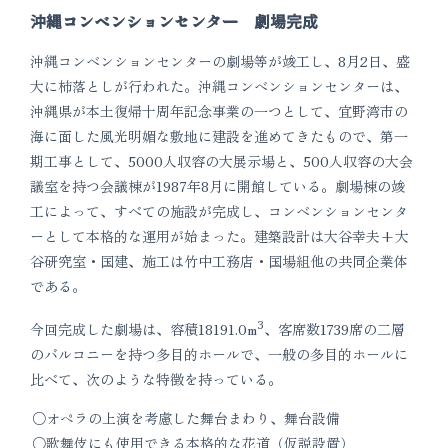
沖縄コンベンションセンター 劇場完成
沖縄コンベンションセンターの劇場等が竣工し、8月2日、盛
大に柿落としが行われた。沖縄コンベンションセンターは、
沖縄県が本土復帰十周年記念事業の一つとして、宜野湾市の
海に面した風光明媚な敷地に建設を進めてきたもので、第一
期工事として、5000人収容の大展示場と、500人収容の大会
議室を持つ会議棟が1987年8月に開館している。劇場棟の竣
工によって、すべての施設が完成し、コンベンションセンタ
ーとして本格的な運用が始まった。建築設計は大谷幸夫+大
谷研究室・国建、施工は竹中工務店・国場組他の共同企業体
である。
3
今回完成した劇場は、容積18191.0m
、客席数1739席の二層
のバルコニーを持つ多目的ホールで、一般の多目的ホールに
比べて、次のような特徴を持っている。
オペラの上演を考慮した舞台まわり、舞台設備
歌舞伎にも使用できる本格的な花道（仮説設置）