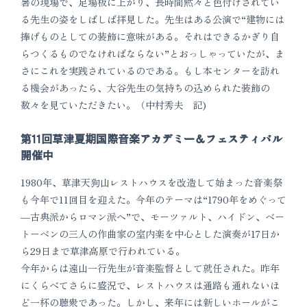
暑の現場で、足場板に上がり、長時間黙々と色付けされてい
る先生の姿をしばしば拝見した。先生はある公演で“建物には
捧げものとしての装飾に意味がある。それはできるかぎり自
らつくるものでなければならない”とおっしゃっていたが、ま
さにこれを実践されているのである。もし本センターを訪れ
る機会があったら、大谷先生の気持ちの込められた装飾の
数々を見ていただきたい。（中村秀夫 記)
第11回草津夏期国際音楽アカデミー＆フェスティバル
開催中
1980年、草津天狗山レストハウスを改造して始まった音楽祭
も今年で11回目を迎えた。今年のテーマは“1790年をめぐって
―古典派からロマン派へ”で、モーツァルト、ハイドン、ベー
トーベンの三人の作曲家の室内楽を中心とした演奏が17日か
ら29日まで草津高原で行われている。
今年からは遠山一行先生が音楽監督として就任された。昨年
にくらべてさらに盛況で、レストハウスは通路も通れないほ
ど一杯の聴衆であった。しかし、来年には新しいホールがこ