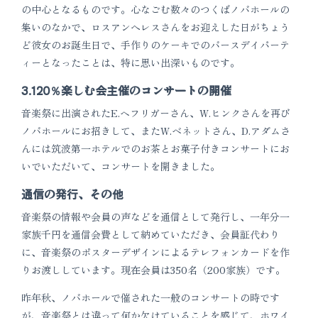
の中心となるものです。心なごむ数々のつくばノバホールの
集いのなかで、ロスアンへレスさんをお迎えした日がちょう
ど彼女のお誕生日で、手作りのケーキでのバースデイパーテ
ィーとなったことは、特に思い出深いものです。
3.120％楽しむ会主催のコンサートの開催
音楽祭に出演されたE.ヘフリガーさん、W.ヒンクさんを再び
ノバホールにお招きして、またW.ベネットさん、D.アダムさ
んには筑波第一ホテルでのお茶とお菓子付きコンサートにお
いでいただいて、コンサートを開きました。
通信の発行、その他
音楽祭の情報や会員の声などを通信として発行し、一年分一
家族千円を通信会費として納めていただき、会員証代わり
に、音楽祭のポスターデザインによるテレフォンカードを作
りお渡ししています。現在会員は350名（200家族）です。
昨年秋、ノバホールで催された一般のコンサートの時です
が、音楽祭とは違って何か欠けていることを感じて、ホワイ