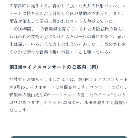
の草津町に誕生する。苦心して張った天井の反射パネル、ス
テージに持ち込んだ反射板も今回が見納めであった。また、
雨音対策として屋根に敷かれたマットも色褪せていた。
この10年間、この音楽祭を育ててこられた井阪絃氏の努力に
われわれの技術が力になれたことは一つの喜びであり、思い
出は深い。いろいろな方との出会いもあった。自然の美しさ
のなかで素朴な音楽の集いが続くことを願っている。
第3回コイノスコンサートのご案内（再）
前号でもお知らせしましたように、第3回コイノスコンサート
が9月15日バリオホールで開催されます。コンサートの前に、
音楽学の礒山先生の“モーツァルトの愛したウイーン”という
お話があります。チケットは3500円、永田事務所でも斡旋い
たします。