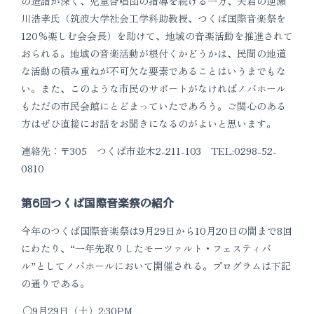
の造詣が深く、児童合唱団の指導を続ける一方、夫君の逆瀬
川浩孝氏（筑波大学社会工学科助教授、つくば国際音楽祭を
120％楽しむ会会長）を助けて、地域の音楽活動を推進されて
おられる。地域の音楽活動が根付くかどうかは、民間の地道
な活動の積み重ねが不可欠な要素であることはいうまでもな
い。また、このような市民のサポートがなければノバホール
もただの市民会館にとどまっていたであろう。ご関心のある
方はぜひ直接にお話をお聞きになるのがよいと思います。
連絡先：〒305 つくば市並木2-211-103 TEL:0298-52-
0810
第6回つくば国際音楽祭の紹介
今年のつくば国際音楽祭は9月29日から10月20日の間まで8回
にわたり、“一年先取りしたモーツァルト・フェスティバ
ル”としてノバホールにおいて開催される。プログラムは下記
の通りである。
9月29日（土）2:30PM