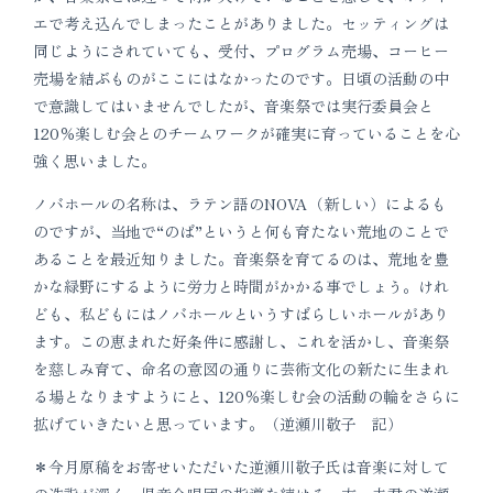
エで考え込んでしまったことがありました。セッティングは
同じようにされていても、受付、プログラム売場、コーヒー
売場を結ぶものがここにはなかったのです。日頃の活動の中
で意識してはいませんでしたが、音楽祭では実行委員会と
120％楽しむ会とのチームワークが確実に育っていることを心
強く思いました。
ノバホールの名称は、ラテン語のNOVA（新しい）によるも
のですが、当地で“のば”というと何も育たない荒地のことで
あることを最近知りました。音楽祭を育てるのは、荒地を豊
かな緑野にするように労力と時間がかかる事でしょう。けれ
ども、私どもにはノバホールというすばらしいホールがあり
ます。この恵まれた好条件に感謝し、これを活かし、音楽祭
を慈しみ育て、命名の意図の通りに芸術文化の新たに生まれ
る場となりますようにと、120％楽しむ会の活動の輪をさらに
拡げていきたいと思っています。（逆瀬川敬子 記）
＊今月原稿をお寄せいただいた逆瀬川敬子氏は音楽に対して