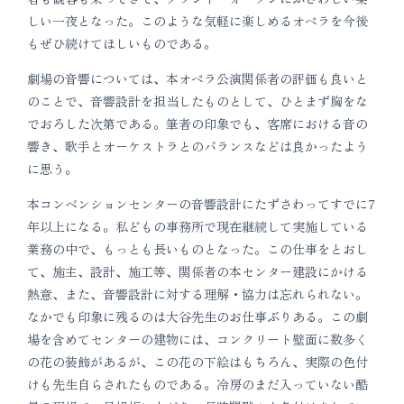
しい一夜となった。このような気軽に楽しめるオペラを今後
もぜひ続けてほしいものである。
劇場の音響については、本オペラ公演関係者の評価も良いと
のことで、音響設計を担当したものとして、ひとまず胸をな
でおろした次第である。筆者の印象でも、客席における音の
響き、歌手とオーケストラとのバランスなどは良かったよう
に思う。
本コンベンションセンターの音響設計にたずさわってすでに7
年以上になる。私どもの事務所で現在継続して実施している
業務の中で、もっとも長いものとなった。この仕事をとおし
て、施主、設計、施工等、関係者の本センター建設にかける
熱意、また、音響設計に対する理解・協力は忘れられない。
なかでも印象に残るのは大谷先生のお仕事ぶりある。この劇
場を含めてセンターの建物には、コンクリート壁面に数多く
の花の装飾があるが、この花の下絵はもちろん、実際の色付
けも先生自らされたものである。冷房のまだ入っていない酷