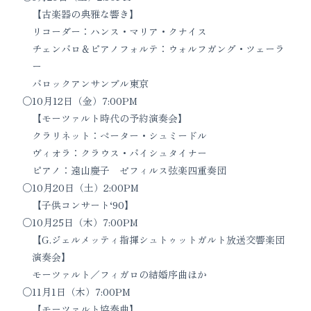
【古楽器の典雅な響き】
リコーダー：ハンス・マリア・クナイス
チェンバロ＆ピアノフォルテ：ウォルフガング・ツェーラ
ー
バロックアンサンブル東京
10月12日（金）7:00PM
【モーツァルト時代の予約演奏会】
クラリネット：ペーター・シュミードル
ヴィオラ：クラウス・バイシュタイナー
ピアノ：遠山慶子 ゼフィルス弦楽四重奏団
10月20日（土）2:00PM
【子供コンサート‘90】
10月25日（木）7:00PM
【G.ジェルメッティ指揮シュトゥットガルト放送交響楽団
演奏会】
モーツァルト／フィガロの結婚序曲ほか
11月1日（木）7:00PM
【モーツァルト協奏曲】