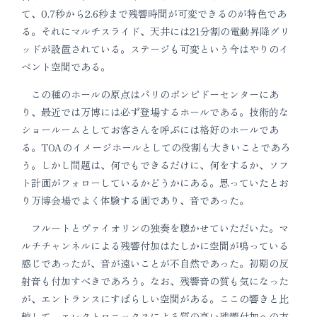
て、0.7秒から2.6秒まで残響時間が可変できるのが特色であ
る。それにマルチスライド、天井には21分割の電動昇降グリ
ッドが設置されている。ステージも可変という今はやりのイ
ベント空間である。
この種のホールの原点はパリのポンピドーセンターにあ
り、最近では万博には必ず登場するホールである。技術的な
ショールームとしてお客さんを呼ぶには格好のホールであ
る。TOAのイメージホールとしての役割も大きいことであろ
う。しかし問題は、何でもできるだけに、何をするか、ソフ
ト計画がフォローしているかどうかにある。思っていたとお
り万博会場でよく体験する画であり、音であった。
フルートとヴァイオリンの独奏を聴かせていただいた。マ
ルチチャンネルによる残響付加はたしかに空間が鳴っている
感じであったが、音が遠いことが不自然であった。初期の反
射音も付加すべきであろう。なお、残響音の質も気になった
が、エントランスにすばらしい空間がある。ここの響きと比
較して、エレクトロニックスによる質の高い残響付加への方