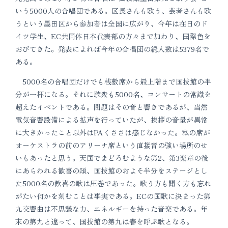
いう5000人の合唱団である。区長さんも歌う、芸者さんも歌
うという墨田区から参加者は全国に広がり、今年は在日のド
イツ学生、EC共同体日本代表部の方々まで加わり、国際色を
おびてきた。発表によれば今年の合唱団の総人数は5379名で
ある。
5000名の合唱団だけでも桟敷席から最上階まで国技館の半
分が一杯になる。それに聴衆も5000名、コンサートの常識を
超えたイベントである。問題はその音と響きであるが、当然
電気音響設備による拡声を行っていたが、挨拶の音量が異常
に大きかったこと以外はPAくささは感じなかった。私の席が
オーケストラの前のアリーナ席という直接音の強い場所のせ
いもあったと思う。天国でまどろむような第2、第3楽章の後
にあらわれる歓喜の頌、国技館のおよそ半分をステージとし
た5000名の歓喜の歌は圧巻であった。歌う方も聞く方も忘れ
がたい何かを刻むことは事実である。ECの国歌に決まった第
九交響曲は不思議な力、エネルギーを持った音楽である。年
末の第九と違って、国技館の第九は春を呼ぶ歌となる。