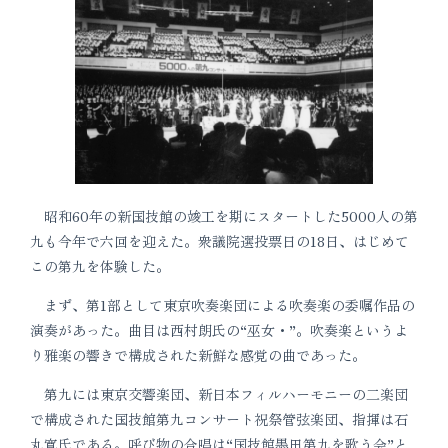
昭和60年の新国技館の竣工を期にスタートした5000人の第
九も今年で六回を迎えた。衆議院選投票日の18日、はじめて
この第九を体験した。
まず、第1部として東京吹奏楽団による吹奏楽の委嘱作品の
演奏があった。曲目は西村朗氏の“巫女・”。吹奏楽というよ
り雅楽の響きで構成された新鮮な感覚の曲であった。
第九には東京交響楽団、新日本フィルハーモニーの二楽団
で構成された国技館第九コンサート祝祭管弦楽団、指揮は石
丸寛氏である。呼び物の合唱は“国技館墨田第九を歌う会”と