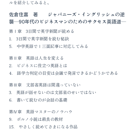
ルを紹介してみると、
佐倉住嘉 著 ジャパニーズ・イングリッシュの逆
襲―90年代のビジネスマンのためのサクセス英語道―
第Ⅰ章 3日間で英字新聞が読める
1. 3日間で英字新聞を読む秘訣
5. 中学英語でⅠ三面記事に対応してみる
第Ⅱ章 英語は人生を変える
2. ビジネスに役立つ英語とは
4. 語学力判定の目安は会議で発言できるかどうかである
第Ⅲ章 文部省英語は間違っていない
3. 英語が話せないのは文部省のせいではない
6. 書いて読むのが会話の基礎
第Ⅳ章 英語マスターのノウハウ
9. ポルノ小説は最良の教材
15. やさしく読めてさまになる作品