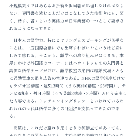
小規模集団ではあらゆる折衝を担当者が処理しなければなら
ない。専門書を読むことだけはこなしてきた技術者にも、聞
く、話す、書くという英語力が日常業務の一つとして要求さ
れるようになってきた。
日本人の語学力、特にヒヤリングとスピーキングが苦手な
ことは、一度国際会議にでも出席すればいやというほど身に
しみて感じる。そこから、語学への取り組みがはじまる。本
屋にゆけば外国語のコーナーにはハウ・トゥものの入門書と
高価な語学テープが並び、語学教室の案内は結婚式場ととも
に通勤電車の吊り広告の常連である。NHKの語学講座だけで
もラジオ12講座・週51.3時間（うち英語6講座・23時間）、テ
レビ8講座・週14時間（うち英語2講座・3時間）という充実し
た内容である。トッチャンイングリッシュといわれているわ
れわれの世代は語学に多くの“税金”を支払ってきたのであ
る。
問題は、これだけ至れり尽くせりの御膳立てがあっても、
それなりに時間をかけても、中途半端な姿勢では身につかな