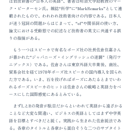
は岩波新書の“日本人の英語”、著者は明治大学助教授のマー
ク・ピーターセン氏。雑誌“科学”に“MarkRemarks”として連
載されたもので、われわれ技術者向けの内容である。日本人
が迷う冠詞の問題からはじまって、“of”や関係詞の使い方、
論文における受動態での記述など技術者の英文に共通する誤
りの指摘がある。
もう一つはスピーカで有名なボーズ社の社長佐倉住嘉さん
が書かれた“ジャパニーズ・イングリッシュの逆襲”（発行ワ
ニブックス）である。佐倉さんは東京外語大卒業後、商社、
貿易会社を経て1978年ボーズ社スピーカの国内導入を図られ
た方である。いま、石を投げればボーズにあたるとまでいわ
れるボーズスピーカのヒットは佐倉さんの戦略と英語力をベ
ースにした国際感覚にあるとみている。
まずLとRの発音が駄目だからといわれて英語から遠ざかる
ことなど大変な間違い、ビジネスの英語としてはまず中学英
語を目標とすべきだと説く。実践から生まれた佐倉説法であ
る。各章のタイトルと各章から面白そうな二つのサブタイト