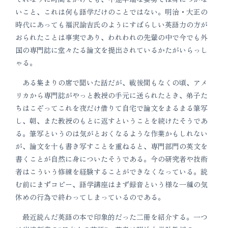
いこと、これは何も語学だけのことではない。明治・大正の
時代にあっても福沢諭吉氏のようにすばらしい英語力の方が
おられたことは事実であり、われわれの先輩の中で今でも外
国の専門誌に堂々たる論文を提出されているかたがいらっし
ゃる。
ある集まりの席で聞いた話だが、戦後間もなくの頃、アメ
リカから専門誌がやっと教授の手元に送られたとき、弟子た
ちはこぞってこれを夜だけ借りて自宅で論文をまるまる筆写
し、朝、また教授のもとに返すということを続けたそうであ
る。筆写というのは気がとおくなるような作業かもしれない
が、論文を十も書き写すことを重ねると、専門部門の英文を
書くことが自然に身についたそうである。今の研究者や技術
者はこういう修練を経験することができなくなっている。読
む前にまずコピー、語学講座はまず録音という様な一種の気
休めの行為で終わってしまっているのである。
最近読んだ英語の本で印象的だった二冊を紹介する。一つ