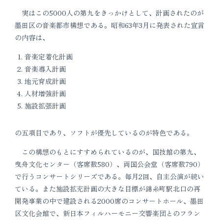
実はこの5000人の第九をきっかけとして、計画されたのが
墨田区の音楽都市構想である。昭和63年3月に発表された宣言
の内容は、
音楽定着化計画
音楽導入計画
地元育成計画
人材増強計画
施設拡張計画
の五項目であり、ソフトが優先しているのが特色である。
この構想のもとにすすめられているのが、国技館の第九、
曳舟文化センター（客席数580）、両国公会堂（客席数790）
で行うコンサートシリーズである。毎月2回、自主公演が続い
ている。また施設拡充計画の大きな目標が錦糸町駅北口の再
開発事業の中で建設される2000席のコンサートホール、墨田
区文化会館で、新日本フィルハーモニー交響楽団とのフラン