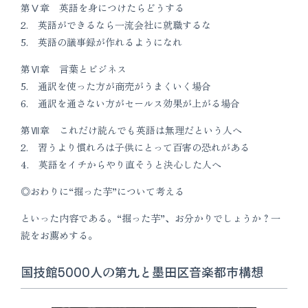
第Ⅴ章 英語を身につけたらどうする
2. 英語ができるなら一流会社に就職するな
5. 英語の議事録が作れるようになれ
第Ⅵ章 言葉とビジネス
5. 通訳を使った方が商売がうまくいく場合
6. 通訳を通さない方がセールス効果が上がる場合
第Ⅶ章 これだけ読んでも英語は無理だという人へ
2. 習うより慣れろは子供にとって百害の恐れがある
4. 英語をイチからやり直そうと決心した人へ
◎おわりに“掘った芋”について考える
といった内容である。“掘った芋”、お分かりでしょうか？一
読をお薦めする。
国技館5000人の第九と墨田区音楽都市構想