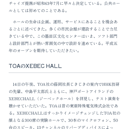
チャイズ提携が昭和63年7月に早々と決定している。公共ホー
ルとしては初めてのことである。
ホールの生命は企画、運用、サービスにあることを機会あ
るごとに述べてきた。多くの市民会館が建設することで力尽
きている中で、この墨田区文化センターはいま、ソフト部門
と設計部門とが熱い雰囲気の中で設計を進めている。平成五
年のオープンを期待していただきたい。
TOAのXEBEC HALL
14日の午後、TOA社の藤岡社長じきじきの案内でNHK技研
の先輩、中島平太郎氏とともに、神戸ポートアイランドの
XEBECHALL（ジーベックホール）を拝見し、テスト演奏を
聴かせていただいた。TOAは昔の東亜特殊電気株式会社であ
る。XEBECHALLはすっかりイメージチェンジしたTOA社の
顔となる300席の実験ホールで、30本のマイクロフォン、50
台のスピーカ、13チャンネルのリバーブディバイスによっ