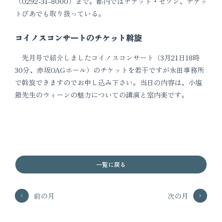
（0292-31-8000）まで。都内ではチケット・セゾン、チケッ
トぴあでも取り扱っている。
コイノスコンサートのチケット斡旋
先月号で紹介しましたコイノスコンサート（3月21日18時
30分、赤坂OAGホール）のチケットを若干ですが永田事務所
で斡旋できますのでお申し込み下さい。当日の内容は、小塩
節先生のウィーンの魅力についての講演と室内楽です。
一覧に戻る
前の月
次の月