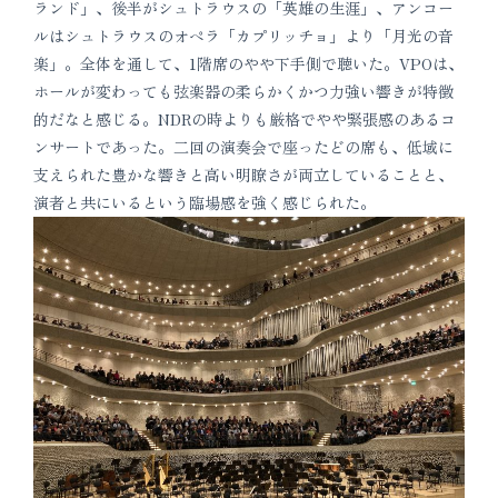
ランド」、後半がシュトラウスの「英雄の生涯」、アンコー
ルはシュトラウスのオペラ「カプリッチョ」より「月光の音
楽」。全体を通して、1階席のやや下手側で聴いた。VPOは、
ホールが変わっても弦楽器の柔らかくかつ力強い響きが特徴
的だなと感じる。NDRの時よりも厳格でやや緊張感のあるコ
ンサートであった。二回の演奏会で座ったどの席も、低域に
支えられた豊かな響きと高い明瞭さが両立していることと、
演者と共にいるという臨場感を強く感じられた。