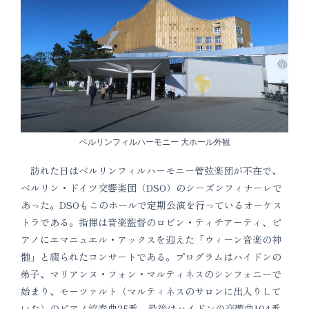
ベルリンフィルハーモニー 大ホール外観
訪れた日はベルリンフィルハーモニー管弦楽団が不在で、
ベルリン・ドイツ交響楽団（DSO）のシーズンフィナーレで
あった。DSOもこのホールで定期公演を行っているオーケス
トラである。指揮は音楽監督のロビン・ティチアーティ、ピ
アノにエマニュエル・アックスを迎えた「ウィーン音楽の神
髄」と綴られたコンサートである。プログラムはハイドンの
弟子、マリアンヌ・フォン・マルティネスのシンフォニーで
始まり、モーツァルト（マルティネスのサロンに出入りして
いた）のピアノ協奏曲25番、最後はハイドンの交響曲104番