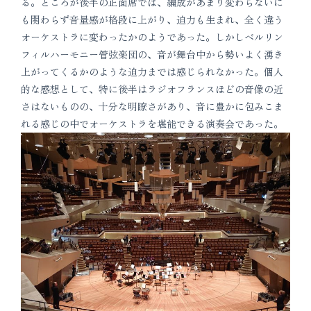
る。ところが後半の正面席では、編成があまり変わらないに
も関わらず音量感が格段に上がり、迫力も生まれ、全く違う
オーケストラに変わったかのようであった。しかしベルリン
フィルハーモニー管弦楽団の、音が舞台中から勢いよく湧き
上がってくるかのような迫力までは感じられなかった。個人
的な感想として、特に後半はラジオフランスほどの音像の近
さはないものの、十分な明瞭さがあり、音に豊かに包みこま
れる感じの中でオーケストラを堪能できる演奏会であった。