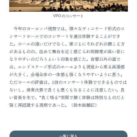
VPO のコンサート
今年のヨーロッパ視察では、様々なヴィニヤード形式のコ
ンサートホールでのコンサートを連日体験することができ
た。ホールの違いだけでなく、席ごとにそれぞれの聴こえ方
があるものの、改めて舞台を近く感じられ明瞭度が高い音に
なりやすいのだろうという印象を感じた。音響以外の面で
は、エンドステージ形式のホールよりも視覚から来る高揚感
が大きく、会場全体の一体感も強くなりやすいように思う。
ただホールの評価は、1回のコンサート体験でできるものでは
ないし、演奏次第で良くも悪くもなることに注意したい。良
い音楽を生で、”良く鳴る”空間で聴く体験は特別なものだと
強く再認識する視察であった。（鈴木航輔記）
一覧に戻る