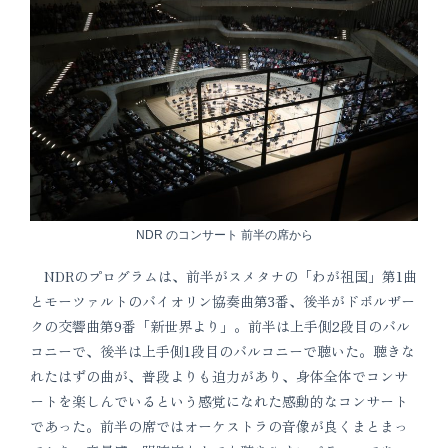
NDR のコンサート 前半の席から
NDRのプログラムは、前半がスメタナの「わが祖国」第1曲
とモーツァルトのバイオリン協奏曲第3番、後半がドボルザー
クの交響曲第9番「新世界より」。前半は上手側2段目のバル
コニーで、後半は上手側1段目のバルコニーで聴いた。聴きな
れたはずの曲が、普段よりも迫力があり、身体全体でコンサ
ートを楽しんでいるという感覚になれた感動的なコンサート
であった。前半の席ではオーケストラの音像が良くまとまっ