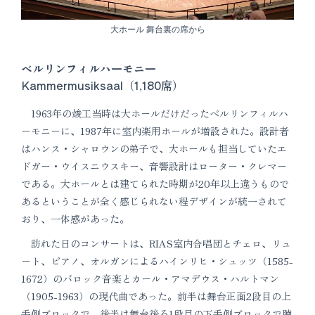
大ホール 舞台裏の席から
ベルリンフィルハーモニー
Kammermusiksaal（1,180席）
1963年の竣工当時は大ホールだけだったベルリンフィルハ
ーモニーに、1987年に室内楽用ホールが増設された。設計者
はハンス・シャロウンの弟子で、大ホールも担当していたエ
ドガー・ウイスニウスキー、音響設計はローター・クレマー
である。大ホールとは建てられた時期が20年以上違うもので
あるということが全く感じられない程デザインが統一されて
おり、一体感があった。
訪れた日のコンサートは、RIAS室内合唱団とチェロ、リュ
ート、ピアノ、オルガンによるハインリヒ・シュッツ（1585-
1672）のバロック音楽とカール・アマデウス・ハルトマン
（1905-1963）の現代曲であった。前半は舞台正面2段目の上
手側ブロックで、後半は舞台後ろ1段目の下手側ブロックで聴