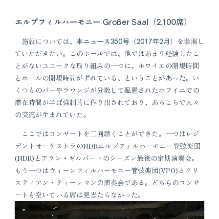
エルプフィルハーモニー Großer Saal（2,100席）
施設については、
本ニュース350号（2017年2月）
を参照し
ていただきたい。このホールでは、他ではあまり経験したこ
とがないユニークな取り組みの一つに、ホワイエの開場時間
とホールの開場時間がずれている、ということがあった。い
くつものバーやラウンジが分散して配置されたホワイエでの
滞在時間が半ば強制的に作り出されており、あちこちで人々
の交流が生まれていた。
ここではコンサートを二回聴くことができた。一つはレジ
デントオーケストラのNDRエルプフィルハーモニー管弦楽団
(NDR)とアラン・ギルバートのシーズン最後の定期演奏会。
もう一つはウィーンフィルハーモニー管弦楽団(VPO)とクリ
スティアン・ティーレマンの演奏会である。どちらのコンサ
ートも空いている席は見当たらなかった。