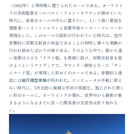
（1962年）と同時期に建てられたホールである。オーケスト
ラの芸術監督をヘルベルト・フォン・カラヤンが務めていた
時代に、音楽をホールの中心に置きたい、という強い要望を
建築家ハンス・シャロウンと音響学者ローター・クレマーが
実現化した。このホールの設計が行われていた時代は、室内
音響的に初期反射音が有益であることが判明し様々な実験が
行われ始めたばかりの頃である。そのような中で、壁から遠
い客席は小さな「テラス壁」を周囲に設け、初期反射音を届
けようというアイディアで、今でこそ一般的となった「ヴィ
ニヤード型」が実現した初めてのホールである。音響的な確
認には
縮尺模型実験が行われた
。コンピュータが手軽に使え
ない時代に、3次元的に複雑な形状が図面化、施工された新し
い形のホールに、オーケストラが慣れ、世界中から聴衆が集
まるようになるまでに至った関係者の気苦労は計り知れな
い。