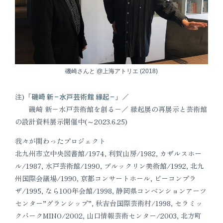
磯崎さんと @上海アトリエ (2018)
注)「
磯崎 新−水戸芸術館 縁起−
」／
磯崎 新−水戸芸術館を創る−／ 縁起展の再展示と芸術館
の設計資料展示開催中(～2023.6.25)
我々が関わったプロジェクト
北九州市立中央図書館/1974, 利賀山房/1982, カザルスホー
ル/1987, 水戸芸術館/1990, ブルックリン美術館/1992, 北九
州国際会議場/1990, 京都コンサートホール, ビーコンプラ
ザ/1995, なら100年会館/1998, 静岡県コンベンションアーツ
センター”グランシップ”, 秋吉台国際芸術村/1998, セラミッ
クパークMINO/2002, 山口情報芸術センター/2003, 北方町