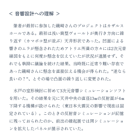
< 音響設計への理解 >
筆者が最初に参加した磯崎さんのプロジェクトはカザルス
ホールである。最初は浅い筒型ヴォールトが奥行き方向に繰
り返す（カマボコ型が並ぶ）天井形状であった。凹面による
響きのムラが懸念されたためアトリエ所員の方々には2次元音
線図をもとに何度か懸念を伝えていたが状況が進展せず、そ
れでも執拗に議論を続けた結果、当時既に近寄り難い存在で
あった磯崎さんに懸念を直接伝える機会が得られた。”逆なら
良いの？”、とその場で凸面の繰り返しに変更された。
水戸の室形検討に初めて3次元音響シミュレーションソフト
を用いた。その結果を元に天井中央の直径13mの反射面が4m
下降する機構が設けられた（東日本大震災の影響で現在は固
定されている）。このときの反射音シミュレーションが記憶
に残っておられたのか、前出の縁起展では同シミュレーショ
ンを拡大したパネルが展示されていた。