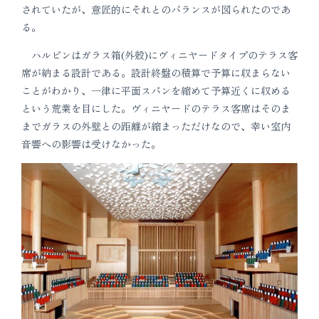
されていたが、意匠的にそれとのバランスが図られたのであ
る。
ハルピンはガラス箱(外殻)にヴィニヤードタイプのテラス客
席が納まる設計である。設計終盤の積算で予算に収まらない
ことがわかり、一律に平面スパンを縮めて予算近くに収める
という荒業を目にした。ヴィニヤードのテラス客席はそのま
までガラスの外壁との距離が縮まっただけなので、幸い室内
音響への影響は受けなかった。