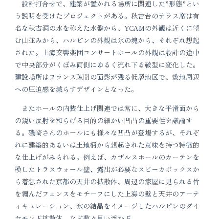
設計打合せで、建築が置かれる場所に関連した”形態”とい
う説明を受けたプロジェクトがある。秋吉台のテラス席は有
名な秋吉洞の水を称えた水盤から、YCAMの外観は近くに望
む山並みから、ハルピンの外観は氷の塊から、それぞれ想起
された。上海交響楽団コンサートホールの外観は設計の途中
で中央部分がくぼみ両側にゆるく流れ下る鞍型に変化した。
建設場所はフランス疎開の面影が残る低層地区で、敷地周辺
への圧迫感を減らすデザインとなった。
またホールの内装仕上げ関連では常に、大きな平滑面から
の鋭い反射を和らげる目的の細かい凹凸の重要性を議論す
る。磯崎さんのホールにも様々な凹凸が登場するが、それぞ
れに建築的あるいは土地柄から想起された意味を持つ特徴的
な仕上げがみられる。例えば、カザルスホールのカーテンを
模したトラスウォール壁、露出が必要なスピーカボックスか
ら着想された京都の天井の拡散体、周辺の家屋に見られる竹
を編んだフェンスをモチーフにした上海の壁と天井のアーテ
ィキュレーション、氷の結晶をイメージしたハルピンのダイ
ヤモンド拡散体、など数々思い浮かぶ。