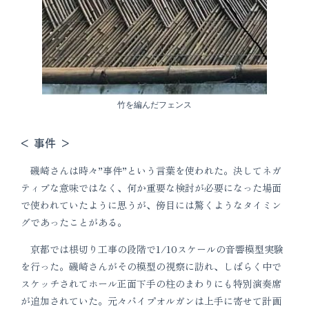
竹を編んだフェンス
< 事件 >
磯崎さんは時々”事件”という言葉を使われた。決してネガ
ティブな意味ではなく、何か重要な検討が必要になった場面
で使われていたように思うが、傍目には驚くようなタイミン
グであったことがある。
京都では根切り工事の段階で1/10スケールの音響模型実験
を行った。磯崎さんがその模型の視察に訪れ、しばらく中で
スケッチされてホール正面下手の柱のまわりにも特別演奏席
が追加されていた。元々パイプオルガンは上手に寄せて計画