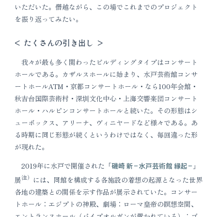
いただいた。僭越ながら、この場でこれまでのプロジェクト
を振り返ってみたい。
< たくさんの引き出し >
我々が最も多く関わったビルディングタイプはコンサート
ホールである。カザルスホールに始まり、水戸芸術館コンサ
ートホールATM・京都コンサートホール・なら100年会館・
秋吉台国際芸術村・深圳文化中心・上海交響楽団コンサート
ホール・ハルピンコンサートホールと続いた。その形態はシ
ューボックス、アリーナ、ヴィニヤードなど様々である。あ
る時期に同じ形態が続くというわけではなく、毎回違った形
が現れた。
2019年に水戸で開催された「
磯崎 新−水戸芸術館 縁起−
」
注）
展
には、同館を構成する各施設の着想の起源となった世界
各地の建築との関係を示す作品が展示されていた。コンサー
トホール：エジプトの神殿、劇場：ローマ皇帝の瞑想空間、
エントランスホール（パイプオルガンが置かれている）：ゴ