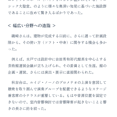
シック大聖堂、のように様々な奥深い知見に基づいた施設群
であることに改めて驚き入るばかりであった。
< 幅広い分野への造詣 >
磯崎さんは、建物が完成する以前に、さらに遡って計画段
階から、その使い方（ソフト・中身）に関与する機会も多か
った。
例えば、水戸では設計中に吉田秀和初代館長を中心とする
芸術館運営会議が立ち上げられ、その委員として生涯、館の
企画・運営、さらには演出・展示に直接関わられた。
秋吉台は、ルイジ・ノーノのプロメテオの上演を意図して
聴衆を取り囲んで演奏グループを配置できるようなステージ
兼客席の小テラスが重層している。もはや音源位置を固定で
きないので、室内音響検討では音響障害が起きないことと響
きの長さに的を絞った。