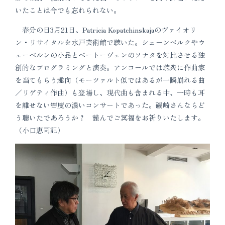
いたことは今でも忘れられない。
春分の日3月21日、Patricia Kopatchinskajaのヴァイオリ
ン・リサイタルを水戸芸術館で聴いた。シェーンベルクやウ
ェーベルンの小品とべートーヴェンのソナタを対比させる独
創的なプログラミングと演奏。アンコールでは聴衆に作曲家
を当てもらう趣向（モーツァルト似ではあるが一瞬崩れる曲
／リゲティ作曲）も登場し、現代曲も含まれる中、一時も耳
を離せない密度の濃いコンサートであった。磯崎さんならど
う聴いたであろうか？ 謹んでご冥福をお祈りいたします。
（小口恵司記）