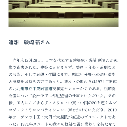
追想 磯崎 新さん
昨年末12月28日、日本を代表する建築家・磯崎 新さんが91
歳で逝去された。建築にとどまらず、美術・音楽・演劇など
の芸術、そして思想・学問にまで、幅広い分野への深い造詣
と洞察をお持ちの方であった。我々との関わりは1974年開館
の
北九州市立中央図書館
視聴覚センターからである。視聴覚
設備について設計並びに常駐監理の仕事をいただいた。その
後、国内にとどまらずアメリカ・中東・中国の20を超えるプ
ロジェクトやコンペティションに声をかけていただき、2019
年オープンの中国・大同市大劇院が直近のプロジェクトであ
った。1971年スタートの我々の軌跡で常に関わりを持たせて