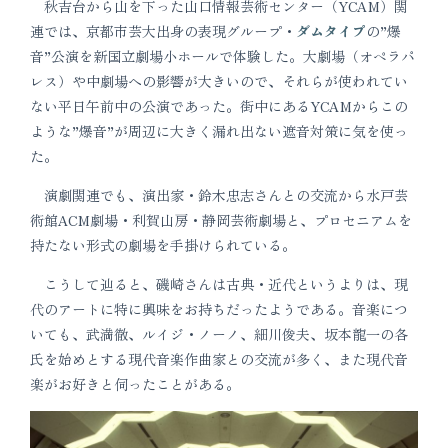
秋吉台から山を下った山口情報芸術センター（YCAM）関
連では、京都市芸大出身の表現グループ・
ダムタイプ
の”爆
音”公演を新国立劇場小ホールで体験した。大劇場（オペラパ
レス）や中劇場への影響が大きいので、それらが使われてい
ない平日午前中の公演であった。街中にあるYCAMからこの
ような”爆音”が周辺に大きく漏れ出ない遮音対策に気を使っ
た。
演劇関連でも、演出家・鈴木忠志さんとの交流から水戸芸
術館ACM劇場・利賀山房・静岡芸術劇場と、プロセニアムを
持たない形式の劇場を手掛けられている。
こうして辿ると、磯崎さんは古典・近代というよりは、現
代のアートに特に興味をお持ちだったようである。音楽につ
いても、武満徹、ルイジ・ノーノ、細川俊夫、坂本龍一の各
氏を始めとする現代音楽作曲家との交流が多く、また現代音
楽がお好きと伺ったことがある。