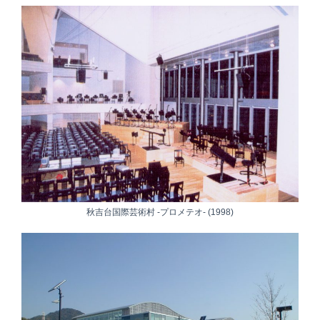
秋吉台国際芸術村 -プロメテオ- (1998)