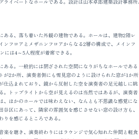
プライベートなホールである。設計は山本卓郎建築設計事務所
ある、落ち着いた外観の建物である。ホールは、建物2階レ
インフロアとメザニンフロアからなる2層の構成で、メインフ
ンには4～5人程度が着席できる。
にある。一般的には閉ざされた空間になりがちなホールである
トが2か所、演奏者側にも雪見窓のように設けられた窓が1か所
が仕込まれており、鏡から反射した空を演奏者の足元越しに眺
る。トップライトから空が見えるのは当然ではあるが、演奏者
は、ほかのホールでは味わえない、なんとも不思議な感覚にな
田谷区にあって、隣家の雰囲気を感じさせない窓の設け方も、
わりを感じるところである。
音楽を聴き、演奏終わりにはラウンジで気心知れた仲間と軽食