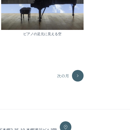
ピアノの足元に見える空
次の月
区本郷2-35-10 本郷瀬川ビル3階