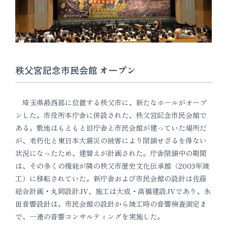
秩父宮記念市民会館 オープン
埼玉県最西部に位置する秩父市に、新たなホールがオープ
ンした。市役所本庁舎に併設された、秩父宮記念市民会館で
ある。敷地はもともと旧庁舎と市民会館が建っていた場所だ
が、老朽化と東日本大震災の被害により閉鎖せざるを得ない
状況になったため、建替えが計画された。庁舎閉鎖中の期間
は、その多くの機能が隣の秩父市歴史文化伝承館（2003年竣
工）に移転されていた。新庁舎および市民会館の設計は佐藤
総合計画・丸岡設計JV、施工は大成・高橋建設JVであり、永
田音響設計は、市民会館の設計から竣工時の音響検査測定ま
で、一連の音響コンサルティングを実施した。