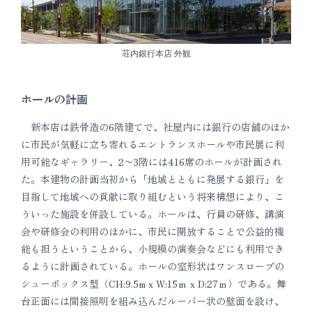
荘内銀行本店 外観
ホールの計画
新本店は鉄骨造の6階建てで、社屋内には銀行の店舗のほか
に市民が気軽に立ち寄れるエントランスホールや市民展に利
用可能なギャラリー、2〜3階には416席のホールが計画され
た。本建物の計画当初から「地域とともに発展する銀行」を
目指して地域への貢献に取り組むという将来構想により、こ
ういった施設を併設している。ホールは、行員の研修、講演
会や研修会の利用のほかに、市民に開放することで公益的機
能も担うということから、小規模の演奏会などにも利用でき
るように計画されている。ホールの室形状はワンスロープの
シューボックス型（CH:9.5m x W:15ｍ x D:27ｍ）である。舞
台正面には間接照明を組み込んだルーバー状の壁面を設け、