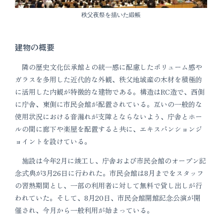
秩父夜祭を描いた緞帳
建物の概要
隣の歴史文化伝承館との統一感に配慮したボリューム感や
ガラスを多用した近代的な外観、秩父地域産の木材を積極的
に活用した内観が特徴的な建物である。構造はRC造で、西側
に庁舎、東側に市民会館が配置されている。互いの一般的な
使用状況における音漏れが支障とならないよう、庁舎とホー
ルの間に廊下や楽屋を配置すると共に、エキスパンションジ
ョイントを設けている。
施設は今年2月に竣工し、庁舎および市民会館のオープン記
念式典が3月26日に行われた。市民会館は8月までをスタッフ
の習熟期間とし、一部の利用者に対して無料で貸し出しが行
われていた。そして、8月20日、市民会館開館記念公演が開
催され、今月から一般利用が始まっている。