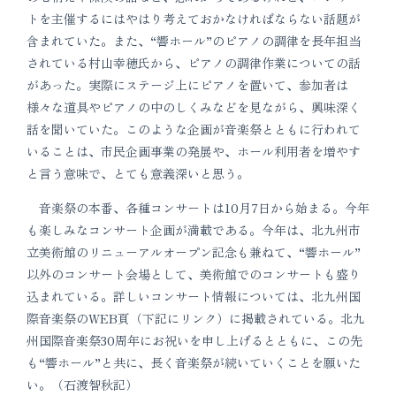
トを主催するにはやはり考えておかなければならない話題が
含まれていた。また、“響ホール”のピアノの調律を長年担当
されている村山幸穂氏から、ピアノの調律作業についての話
があった。実際にステージ上にピアノを置いて、参加者は
様々な道具やピアノの中のしくみなどを見ながら、興味深く
話を聞いていた。このような企画が音楽祭とともに行われて
いることは、市民企画事業の発展や、ホール利用者を増やす
と言う意味で、とても意義深いと思う。
音楽祭の本番、各種コンサートは10月7日から始まる。今年
も楽しみなコンサート企画が満載である。今年は、北九州市
立美術館のリニューアルオープン記念も兼ねて、“響ホール”
以外のコンサート会場として、美術館でのコンサートも盛り
込まれている。詳しいコンサート情報については、北九州国
際音楽祭のWEB頁（下記にリンク）に掲載されている。北九
州国際音楽祭30周年にお祝いを申し上げるとともに、この先
も“響ホール”と共に、長く音楽祭が続いていくことを願いた
い。（石渡智秋記）