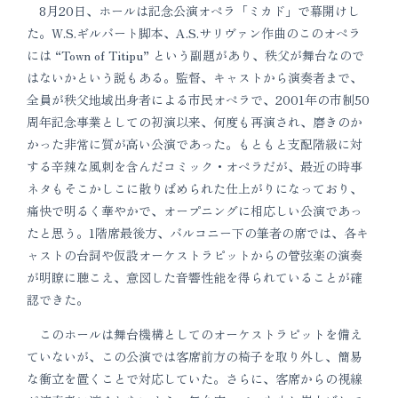
8月20日、ホールは記念公演オペラ「ミカド」で幕開けし
た。W.S.ギルバート脚本、A.S.サリヴァン作曲のこのオペラ
には “Town of Titipu” という副題があり、秩父が舞台なので
はないかという説もある。監督、キャストから演奏者まで、
全員が秩父地域出身者による市民オペラで、2001年の市制50
周年記念事業としての初演以来、何度も再演され、磨きのか
かった非常に質が高い公演であった。もともと支配階級に対
する辛辣な風刺を含んだコミック・オペラだが、最近の時事
ネタもそこかしこに散りばめられた仕上がりになっており、
痛快で明るく華やかで、オープニングに相応しい公演であっ
たと思う。1階席最後方、バルコニー下の筆者の席では、各キ
ャストの台詞や仮設オーケストラピットからの管弦楽の演奏
が明瞭に聴こえ、意図した音響性能を得られていることが確
認できた。
このホールは舞台機構としてのオーケストラピットを備え
ていないが、この公演では客席前方の椅子を取り外し、簡易
な衝立を置くことで対応していた。さらに、客席からの視線