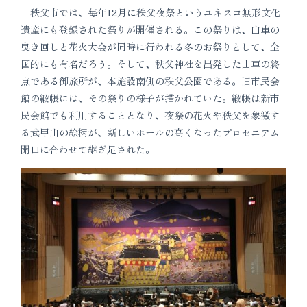
秩父市では、毎年12月に秩父夜祭というユネスコ無形文化
遺産にも登録された祭りが開催される。この祭りは、山車の
曳き回しと花火大会が同時に行われる冬のお祭りとして、全
国的にも有名だろう。そして、秩父神社を出発した山車の終
点である御旅所が、本施設南側の秩父公園である。旧市民会
館の緞帳には、その祭りの様子が描かれていた。緞帳は新市
民会館でも利用することとなり、夜祭の花火や秩父を象徴す
る武甲山の絵柄が、新しいホールの高くなったプロセニアム
開口に合わせて継ぎ足された。