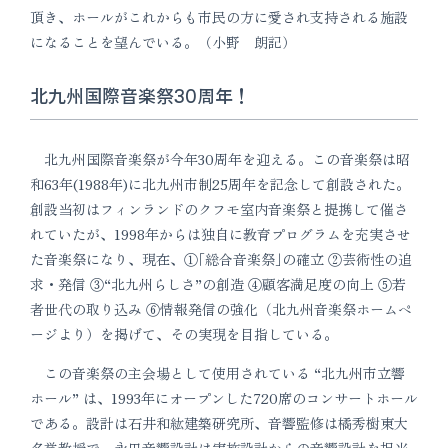
頂き、ホールがこれからも市民の方に愛され支持される施設
になることを望んでいる。（小野 朗記）
北九州国際音楽祭30周年！
北九州国際音楽祭が今年30周年を迎える。この音楽祭は昭
和63年(1988年)に北九州市制25周年を記念して創設された。
創設当初はフィンランドのクフモ室内音楽祭と提携して催さ
れていたが、1998年からは独自に教育プログラムを充実させ
た音楽祭になり、現在、①｢総合音楽祭｣の確立 ②芸術性の追
求・発信 ③“北九州らしさ”の創造 ④顧客満足度の向上 ⑤若
者世代の取り込み ⑥情報発信の強化（北九州音楽祭ホームペ
ージより）を掲げて、その実現を目指している。
この音楽祭の主会場として使用されている “北九州市立響
ホール” は、1993年にオープンした720席のコンサートホール
である。設計は石井和紘建築研究所、音響監修は橘秀樹東大