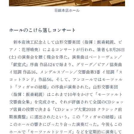
荘銀本店ホール
ホールのこけら落しコンサート
新本店竣工記念として山形交響楽団（指揮：飯森範親、ピ
アノ：花房晴美）によるコンサートが行われ、筆者も8月26日
(土) の演奏会を聴く機会を得た。演奏曲はベートーヴェン／
「献堂式」序曲 作品124で始まり、グリーグ／ピアノ協奏曲
イ短調 作品16、メンデルスゾーン／交響曲第3番 イ短調「ス
コットランド」作品56。そして、アンコールではモーツァル
ト「フィガロの結婚」の序曲が演奏された。山形交響楽団
（指揮：飯森範親）はこれまで10年をかけて「モーツァルト
交響曲全集」を完成させ、それが評価されて全国のCDショッ
プ店員の投票で決まる「CDショップ大賞2018 クラシック前
期推薦盤」に選出されたという。この「フィガロの結婚」は
このホールの響きにぴったり合った演奏だった。今後もこの
ホールで「モーツァルトシリーズ」などを定期的に演奏して