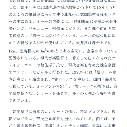
名誉教授で、永田音響設計は実施設計からの音響設計を担当
した。響ホールはJR鹿児島本線八幡駅から歩いて15分ぐらい
のところの傾斜地に沿って建つ北九州市立国際村交流センタ
ーの中にある。ホールの内装には、1階側壁面に溶鉱炉の使用
済レンガ、バルコニー上部壁面にガラス、また舞台前面と客
席後壁のリブ格子には鉄パイプという、ホールの建つ地にゆ
かりの特徴ある材料が使われている。天井高は舞台上で約
3
12m、室容積8,300m
のゆとりある空間に、座席はゆったりと
配置されている。初代音楽監督は、若くして亡くなられたヴ
ァイオリニストの数住岸子氏で、現代音楽も含めた独自企画
のコンサートなども多く行われた。1998年には「響ホール室
内合奏団」も結成され、“響ホール” を中心に、国内・海外で
活動している。オープンから24年、“響ホール” の響きは、音
楽祭や様々なコンサートを通じて、多くの人達から好評を得
てきている。
音楽祭では通常のコンサートの他に、特別プログラム、教
育プログラム、市民企画事業も提供されている。例えば、子
ども達の鑑賞教室、実演付きレクチュア講座、公募による市