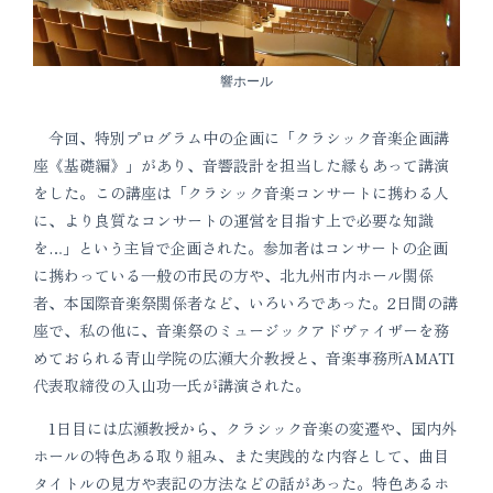
響ホール
今回、特別プログラム中の企画に「クラシック音楽企画講
座《基礎編》」があり、音響設計を担当した縁もあって講演
をした。この講座は「クラシック音楽コンサートに携わる人
に、より良質なコンサートの運営を目指す上で必要な知識
を…」という主旨で企画された。参加者はコンサートの企画
に携わっている一般の市民の方や、北九州市内ホール関係
者、本国際音楽祭関係者など、いろいろであった。2日間の講
座で、私の他に、音楽祭のミュージックアドヴァイザーを務
めておられる青山学院の広瀬大介教授と、音楽事務所AMATI
代表取締役の入山功一氏が講演された。
1日目には広瀬教授から、クラシック音楽の変遷や、国内外
ホールの特色ある取り組み、また実践的な内容として、曲目
タイトルの見方や表記の方法などの話があった。特色あるホ