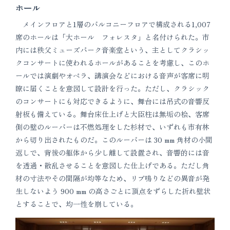
ホール
メインフロアと1層のバルコニーフロアで構成される1,007
席のホールは「大ホール フォレスタ」と名付けられた。市
内には秩父ミューズパーク音楽堂という、主としてクラシッ
クコンサートに使われるホールがあることを考慮し、このホ
ールでは演劇やオペラ、講演会などにおける音声が客席に明
瞭に届くことを意図して設計を行った。ただし、クラシック
のコンサートにも対応できるように、舞台には吊式の音響反
射板も備えている。舞台床仕上げと大臣柱は無垢の桧、客席
側の壁のルーバーは不燃処理をした杉材で、いずれも市有林
から切り出されたものだ。このルーバーは 30 mm 角材の小間
返しで、背後の躯体から少し離して設置され、音響的には音
を透過・散乱させることを意図した仕上げである。ただし角
材の寸法やその間隔が均等なため、リブ鳴りなどの異音が発
生しないよう 900 mm の高さごとに頂点をずらした折れ壁状
とすることで、均一性を崩している。