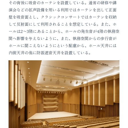
その背後に吸音のカーテンを設置している。通常の研修や講
演会などの拡声設備を用いる利用ではカーテンを出して正面
壁を吸音面とし、クラシックコンサートではカーテンを収納
して反射面にして利用されることを想定している。また、ホ
ールは2〜3階にあることから、ホールの発生音が4階の執務空
間へ影響を与えないように、また、執務空間からの歩行音が
ホールに聞こえないようにという配慮から、ホール天井には
内装天井の他に防振遮音天井を設置している。