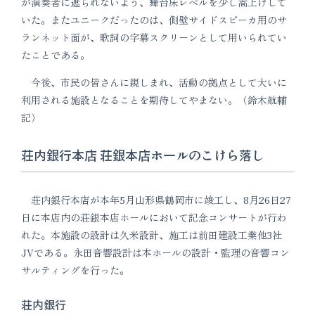
が演奏者に遮られないよう、舞台床レベルを少し嵩上げして
いた。またユニークだったのは、側壁サイドスピーカ用のサ
ランネット面が、歌詞の字幕スクリーンとして用いられてい
たことである。
今後、市民の皆さんに親しまれ、活動の拠点として大いに
利用される施設となることを期待してやまない。（鈴木航輔
記）
荘内銀行本店 荘銀本店ホールのこけら落し
荘内銀行本店が本年5月山形県鶴岡市に竣工し、8月26日27
日に本店内の荘銀本店ホールにおいて記念コンサートが行わ
れた。本施設の設計は久米設計、施工は前田建設工業他3社
JVである。永田音響設計は本ホールの設計・監理の音響コン
サルティングを行った。
荘内銀行