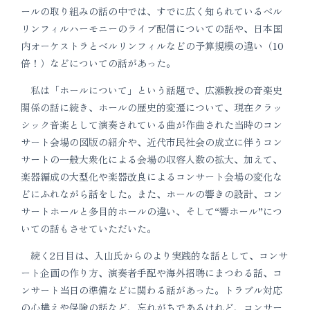
ールの取り組みの話の中では、すでに広く知られているベル
リンフィルハーモニーのライブ配信についての話や、日本国
内オーケストラとベルリンフィルなどの予算規模の違い（10
倍！）などについての話があった。
私は「ホールについて」という話題で、広瀬教授の音楽史
関係の話に続き、ホールの歴史的変遷について、現在クラッ
シック音楽として演奏されている曲が作曲された当時のコン
サート会場の図版の紹介や、近代市民社会の成立に伴うコン
サートの一般大衆化による会場の収容人数の拡大、加えて、
楽器編成の大型化や楽器改良によるコンサート会場の変化な
どにふれながら話をした。また、ホールの響きの設計、コン
サートホールと多目的ホールの違い、そして“響ホール”につ
いての話もさせていただいた。
続く2日目は、入山氏からのより実践的な話として、コンサ
ート企画の作り方、演奏者手配や海外招聘にまつわる話、コ
ンサート当日の準備などに関わる話があった。トラブル対応
の心構えや保険の話など、忘れがちであるけれど、コンサー