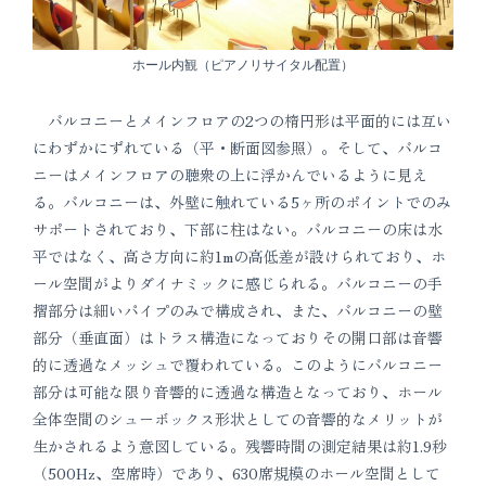
ホール内観（ピアノリサイタル配置）
バルコニーとメインフロアの2つの楕円形は平面的には互い
にわずかにずれている（平・断面図参照）。そして、バルコ
ニーはメインフロアの聴衆の上に浮かんでいるように見え
る。バルコニーは、外壁に触れている5ヶ所のポイントでのみ
サポートされており、下部に柱はない。バルコニーの床は水
平ではなく、高さ方向に約1mの高低差が設けられており、ホ
ール空間がよりダイナミックに感じられる。バルコニーの手
摺部分は細いパイプのみで構成され、また、バルコニーの壁
部分（垂直面）はトラス構造になっておりその開口部は音響
的に透過なメッシュで覆われている。このようにバルコニー
部分は可能な限り音響的に透過な構造となっており、ホール
全体空間のシューボックス形状としての音響的なメリットが
生かされるよう意図している。残響時間の測定結果は約1.9秒
（500Hz、空席時）であり、630席規模のホール空間として