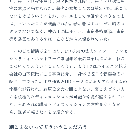
し、第１回は身体障害、第２回が聴覚障害、第３回は視覚障
害に焦点が当てられた。著者が参加したのは第2回で、聴こえ
ないとはどういうことか、ホールとして準備するべきものと
は、といったことが議論された。参加者はミューザ川崎のス
タッフだけでなく、神奈川県民ホール、東京芸術劇場、東京
都豊島区のあうるすぽっとなどから来場されていた。
この日の講演は２つあり、1つはNPO法人シアター・アクセ
シビリティ・ネットワーク副理事の萩原昌子氏による「聴こ
えないってどういうことだろう」、もう1つはパイオニア株式
会社の山下桜氏による事例紹介、「身体で聴こう音楽会のご
紹介」であった。手話通訳とUDトークによるリアルタイムの
字幕化が行われ、萩原氏を含む聞こえない、聞こえづらい方
とも積極的なディスカッションが可能な環境が整えられてい
た。それぞれの講演とディスカッションの内容を交えなが
ら、筆者が感じたことを紹介する。
聴こえないってどういうことだろう