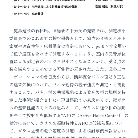
鹿島建設の竹林氏、国総研の平光氏の発表では、測定法小
委員会でのこれまでの検討報告として、室内の音響エネルギ
密度や遮音性能・床衝撃音の測定において、puセンサを用い
て粒子速度も合わせて測定することにより、室内の受音点位
置による測定値のバラツキが小さくなることから、受音点の
数を減らすことができる可能性が示された。また、長谷工コ
ーポレーションの會田氏からは、断熱複合パネル直貼り工法
の遮音欠損について、パネル近傍の粒子速度を測定・可視化
することで、パネル材の共振現象による遮音欠損の場所を特
定した事例が紹介された。戸田建設の小泉氏からは、窓ガラ
スの遮音性能の向上の取組みとして、ガラスに逆位相の振動
を与えて放射音を低減する“ANC”（Active Noise Control）の
検討において、ガラスの振動特性とANCの低減効果につい
て、ガラス近傍の粒子速度の測定による検討事例が報告され