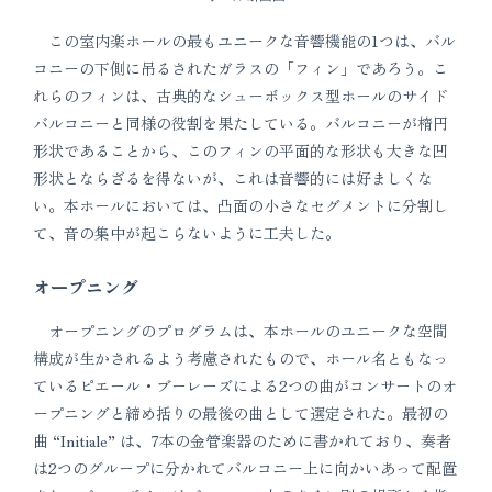
この室内楽ホールの最もユニークな音響機能の1つは、バル
コニーの下側に吊るされたガラスの「フィン」であろう。こ
れらのフィンは、古典的なシューボックス型ホールのサイド
バルコニーと同様の役割を果たしている。バルコニーが楕円
形状であることから、このフィンの平面的な形状も大きな凹
形状とならざるを得ないが、これは音響的には好ましくな
い。本ホールにおいては、凸面の小さなセグメントに分割し
て、音の集中が起こらないように工夫した。
オープニング
オープニングのプログラムは、本ホールのユニークな空間
構成が生かされるよう考慮されたもので、ホール名ともなっ
ているピエール・ブーレーズによる2つの曲がコンサートのオ
ープニングと締め括りの最後の曲として選定された。最初の
曲 “Initiale” は、7本の金管楽器のために書かれており、奏者
は2つのグループに分かれてバルコニー上に向かいあって配置