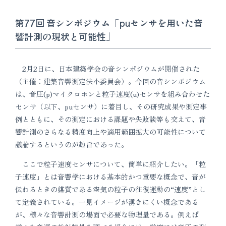
第77回 音シンポジウム「puセンサを用いた音
響計測の現状と可能性」
2月2日に、日本建築学会の音シンポジウムが開催された
（主催：建築音響測定法小委員会）。今回の音シンポジウム
は、音圧(p)マイクロホンと粒子速度(u)センサを組み合わせた
センサ（以下、puセンサ）に着目し、その研究成果や測定事
例とともに、その測定における課題や失敗談等も交えて、音
響計測のさらなる精度向上や適用範囲拡大の可能性について
議論するというのが趣旨であった。
ここで粒子速度センサについて、簡単に紹介したい。「粒
子速度」とは音響学における基本的かつ重要な概念で、音が
伝わるときの媒質である空気の粒子の往復運動の“速度”とし
て定義されている。一見イメージが湧きにくい概念である
が、様々な音響計測の場面で必要な物理量である。例えば