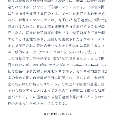
様々な音源の放射特性を調べる場合には、厳密には音圧の測
定だけでは不十分であり「音響インテンシティ」（単位時間
に単位面積を通過する音のエネルギー）を測定する必要があ
るが、音響インテンシティは、音圧(p)と粒子速度(u)の積で定
義されるために、音圧と粒子速度を同時に測定することが必
要となる。従来の粒子速度の測定では、粒子速度を直接計測
することは困難であり、近接して設置された２本のマイクロ
ホンで測定された音圧の微小な差から近似的に算出すること
が一般的であった（2マイクロホン法あるいはp-p法）。こう
した背景の下、粒子速度を“直接”測定できるセンサとして開
発されたのが、2001年にオランダのMicroflown Technologies
社で製品化された粒子速度センサである。センサの内部には2
本の極めて細い白金線が平行に配置され、それらの白金が電
流で約200℃に熱せられている。その近くを空気が通過し白
金から熱を奪うことによって２本の白金線間には微小な温度
差が生じる。この温度差から粒子速度を算出するというのが
粒子速度センサのメカニズムである。