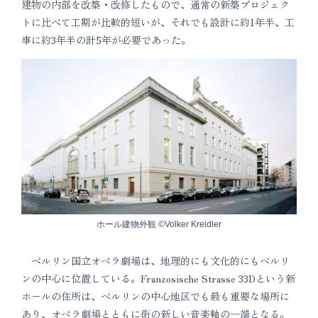
建物の内部を改築・改修したもので、通常の新築プロジェク
トに比べて工期が比較的短いが、それでも設計に約1年半、工
事に約3年半の計5年が必要であった。
ホール建物外観 ©Volker Kreidler
ベルリン国立オペラ劇場は、地理的にも文化的にもベルリ
ンの中心に位置している。Franzosische Strasse 33Dという新
ホールの住所は、ベルリンの中心地区でも最も重要な場所に
あり、オペラ劇場とともに街の新しい音楽軸の一端となる。