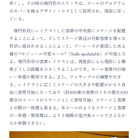
非！」。その時の楕円形のスケッチは、ホールのプログラム
のカバーを飾るデザイン・ロゴとして採用され、現在に至っ
ている。
楕円形状にレイアウトした客席の中央部にステージを配置
することによって、そしてステージ周辺の可動客席を様々な
形状に組合わせることによって、ブーレーズが意図したある
種の “モジュール可変ホール”（Salle modulable）が可能とな
る。楕円形状の客席レイアウトは、視覚的にも心理的にも聴
衆どうしの距離を小さくすることができ、ホール客席内の強
い一体感が期待できる。また、アンサンブルの種類や大き
さ、レイアウトに応じてステージの大きさや配置がかなり自
由に変更可能になっており（計630席の客席のうちの最大100
席分のスペースがステージとして使用可能）ステージと客席
との間の一体感も高まる。本ホールのようなステージと客席
の一体感・緊密感は、より小規模の室内楽ホールでさえなか
なか体験できない。