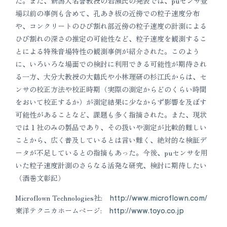
た。また、新潟大名誉教授の岩瀬氏の発表では、puセンサ登
場以前の事例も含めて、孔あき板の近傍での粒子速度分布
や、コンクリートのひび割れ部近傍の粒子速度の計測による
ひび割れの深さの推定の可能性など、粒子速度を観測するこ
とによる特殊音場特性の観測事例が紹介された。このよう
に、いろいろな場面での検討に利用できる可能性が期待され
る一方、大分大教授の大鶴氏や小林理研の杉江氏からは、セ
ンサの校正方法や校正時期（実際の測定からどのくらい時間
をおいて校正するか）が測定結果に少なからず影響を及ぼす
可能性があることなど、課題も多く指摘された。また、現状
では１社のみの製品であり、その扱いや測定が比較的難しい
ことから、広く普及しているとは言い難く、絶対的な検証デ
ータが不足しているとの指摘もあった。今後、puセンサを用
いた粒子速度計測のさらなる活発な研究、検討に期待したい
（酒巻文彰記）
Microflown Technologies社:
http://www.microflown.com/
東洋テクニカホームページ:
http://www.toyo.co.jp