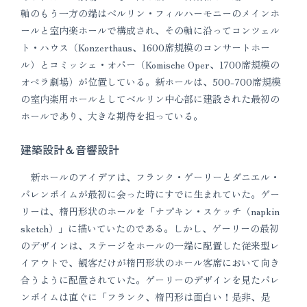
軸のもう一方の端はベルリン・フィルハーモニーのメインホ
ールと室内楽ホールで構成され、その軸に沿ってコンツェル
ト・ハウス（Konzerthaus、1600席規模のコンサートホー
ル）とコミッシェ・オパー（Komische Oper、1700席規模の
オペラ劇場）が位置している。新ホールは、500-700席規模
の室内楽用ホールとしてベルリン中心部に建設された最初の
ホールであり、大きな期待を担っている。
建築設計＆音響設計
新ホールのアイデアは、フランク・ゲーリーとダニエル・
バレンボイムが最初に会った時にすでに生まれていた。ゲー
リーは、楕円形状のホールを「ナプキン・スケッチ（napkin
sketch）」に描いていたのである。しかし、ゲーリーの最初
のデザインは、ステージをホールの一端に配置した従来型レ
イアウトで、観客だけが楕円形状のホール客席において向き
合うように配置されていた。ゲーリーのデザインを見たバレ
ンボイムは直ぐに「フランク、楕円形は面白い！是非、是