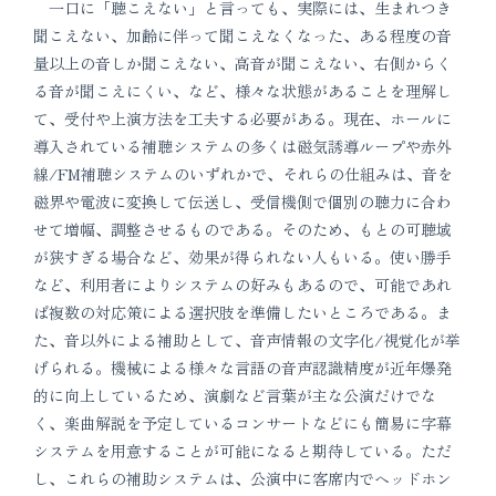
一口に「聴こえない」と言っても、実際には、生まれつき
聞こえない、加齢に伴って聞こえなくなった、ある程度の音
量以上の音しか聞こえない、高音が聞こえない、右側からく
る音が聞こえにくい、など、様々な状態があることを理解し
て、受付や上演方法を工夫する必要がある。現在、ホールに
導入されている補聴システムの多くは磁気誘導ループや赤外
線/FM補聴システムのいずれかで、それらの仕組みは、音を
磁界や電波に変換して伝送し、受信機側で個別の聴力に合わ
せて増幅、調整させるものである。そのため、もとの可聴域
が狭すぎる場合など、効果が得られない人もいる。使い勝手
など、利用者によりシステムの好みもあるので、可能であれ
ば複数の対応策による選択肢を準備したいところである。ま
た、音以外による補助として、音声情報の文字化/視覚化が挙
げられる。機械による様々な言語の音声認識精度が近年爆発
的に向上しているため、演劇など言葉が主な公演だけでな
く、楽曲解説を予定しているコンサートなどにも簡易に字幕
システムを用意することが可能になると期待している。ただ
し、これらの補助システムは、公演中に客席内でヘッドホン