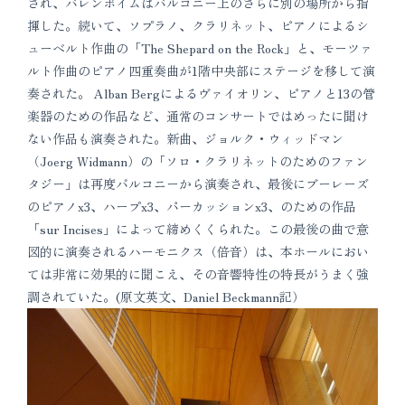
され、バレンボイムはバルコニー上のさらに別の場所から指
揮した。続いて、ソプラノ、クラリネット、ピアノによるシ
ューベルト作曲の「The Shepard on the Rock」と、モーツァ
ルト作曲のピアノ四重奏曲が1階中央部にステージを移して演
奏された。 Alban Bergによるヴァイオリン、ピアノと13の管
楽器のための作品など、通常のコンサートではめったに聞け
ない作品も演奏された。新曲、ジョルク・ウィッドマン
（Joerg Widmann）の「ソロ・クラリネットのためのファン
タジー」は再度バルコニーから演奏され、最後にブーレーズ
のピアノx3、ハープx3、パーカッションx3、のための作品
「sur Incises」によって締めくくられた。この最後の曲で意
図的に演奏されるハーモニクス（倍音）は、本ホールにおい
ては非常に効果的に聞こえ、その音響特性の特長がうまく強
調されていた。(原文英文、Daniel Beckmann記）