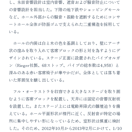
し、永田音響設計は室内音響、遮音および騒音防止について
の音響設計を担当した。下階の地下鉄やショッピングモール
など、ホール外部からの騒音・振動を遮断するためにコンサ
ートホール全体が防振ゴムで支えられた二重構造を採用して
いる。
ホールの内装は白と木の色を基調としており、壁にアーチ
状の窪みを取り入れて客席ブロックの形と対を為すようにデ
ザインされている。ステージ正面に設置されたパイプオルガ
ン（Rieger社製、68ストップ、パイプの総本数は4,958）と
深みのある赤い客席椅子が華やかだが、全体としては落ち着
いた雰囲気を醸し出している。
フル・オーケストラを収容できる大きなステージを取り囲
むように客席ブロックを配置し、天井には固定の音響反射板
を設置した。またステージ上には電動昇降式の雛壇迫りを備
えている。ホール平面形状が楕円に近く、反射音が特定の場
所に集中しやすい形になっているため、室形状は慎重に検討
した。そのため、2012年10月から2013年2月にかけて、1/10