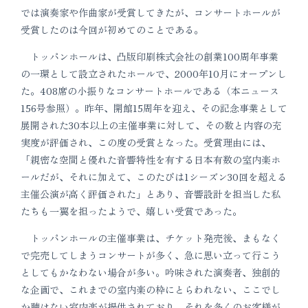
では演奏家や作曲家が受賞してきたが、コンサートホールが
受賞したのは今回が初めてのことである。
トッパンホールは、凸版印刷株式会社の創業100周年事業
の一環として設立されたホールで、2000年10月にオープンし
た。408席の小振りなコンサートホールである（本ニュース
156号参照）。昨年、開館15周年を迎え、その記念事業として
展開された30本以上の主催事業に対して、その数と内容の充
実度が評価され、この度の受賞となった。受賞理由には、
「親密な空間と優れた音響特性を有する日本有数の室内楽ホ
ールだが、それに加えて、このたびは1シーズン30回を超える
主催公演が高く評価された」とあり、音響設計を担当した私
たちも一翼を担ったようで、嬉しい受賞であった。
トッパンホールの主催事業は、チケット発売後、まもなく
で完売してしまうコンサートが多く、急に思い立って行こう
としてもかなわない場合が多い。吟味された演奏者、独創的
な企画で、これまでの室内楽の枠にとらわれない、ここでし
か聴けない室内楽が提供されており、それを多くのお客様が