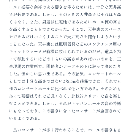
ールに必要な余裕のある響きを得るためには、十分な天井高
さが必要である。しかし、そのときの天井高さはそれほど高
くはなく、また、周辺は住宅地であるためにホール棟の高さ
を高くすることもできなかった。そこで、天井裏のスペース
をできるだけ小さくすることで天井高さを確保しようという
ことになった。天井裏には照明器具などのメンテナンス用の
キャットウォークが縦横に設けられているのだが、道具を持
って移動するにはどのくらいの高さがあればいいのかを、工
事現場の作業所で、関係者がテーブルの下に潜って決めたり
した。懐かしい思い出である。その結果、コンサートホール
としては十分な高さではないが9.5mを確保できた。それでも
他のコンサートホールに比べれば低い方である。そのためも
あって残響はそれほど長くなく、比較的クリアーな音を楽し
むことができる。しかし、それがトッパンホールの音の特徴
にもなっており、この響きに合ったコンサートが企画されて
いるようである。
良いコンサートが多く行われることで、ホールの響きもさ