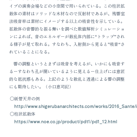
イプの演奏会場などの小空間で用いられている。この柱状拡
散体の素材はソリッドな木材なので反射材であるが、残響室
法吸音率は素材にイメージする以上の吸音性を示している。
拡散体の音響的な振る舞いを調べた数値解析シミュレーショ
ンによれば、音のエネルギーが散乱体内部に“トラップ”され
る様子が見て取れる。すなわち、入射側から見ると”吸音“さ
れていることになる。
響の調整というとまずは吸音を考えるが、いかにも吸音す
るーすなわち孔が開いているように見えるー仕上げには意匠
的な抵抗感もある。上記のような散乱と透過による響の調整
にも期待したい。（小口恵司記）
紙管天井の例
http://www.shigerubanarchitects.com/works/2016_Sante/
柱状拡散体
https://www.noe.co.jp/product/pdt1/pd1_12.html