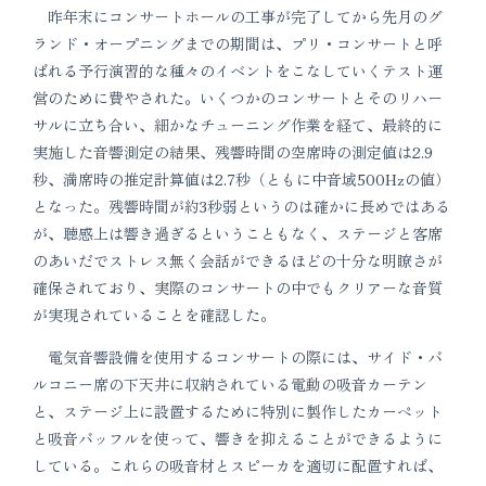
昨年末にコンサートホールの工事が完了してから先月のグ
ランド・オープニングまでの期間は、プリ・コンサートと呼
ばれる予行演習的な種々のイベントをこなしていくテスト運
営のために費やされた。いくつかのコンサートとそのリハー
サルに立ち合い、細かなチューニング作業を経て、最終的に
実施した音響測定の結果、残響時間の空席時の測定値は2.9
秒、満席時の推定計算値は2.7秒（ともに中音域500Hzの値）
となった。残響時間が約3秒弱というのは確かに長めではある
が、聴感上は響き過ぎるということもなく、ステージと客席
のあいだでストレス無く会話ができるほどの十分な明瞭さが
確保されており、実際のコンサートの中でもクリアーな音質
が実現されていることを確認した。
電気音響設備を使用するコンサートの際には、サイド・バ
ルコニー席の下天井に収納されている電動の吸音カーテン
と、ステージ上に設置するために特別に製作したカーペット
と吸音バッフルを使って、響きを抑えることができるように
している。これらの吸音材とスピーカを適切に配置すれば、