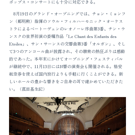
ポップス・コンサートにも十分に対応できる。
8月19日のグランド・オープニングでは、チョン・ミョンフ
ン（鄭明勲）指揮のソウル・フィルハーモニック・オーケス
トラによるベートーヴェンのレオノーレ序曲第3番、チン・ウ
ンスクの世界初演の委嘱作品「Le Chant des Enfants des
Etoiles」、サン・サーンスの交響曲第3番「オルガン」、そし
て3つのアンコール曲が披露され、その聴衆の熱狂ぶりは感動
的であった。本年末にかけてオープニング・フェスティバル
が継続中で、11月13日にはN響の演奏会も開催される。格安
航空券を使えば国内旅行よりも手軽に行くことができる。新
しいホールの豊かな響きをご自身の耳で確かめていただきた
い。（菰田基生記）