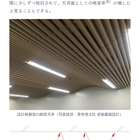
注）
間に少しずつ吸収されて、天井面としての吸音率
が増した
と見ることもできる。
設計執務室の紙管天井（写真提供：菅井啓太氏 @坂建築設計）