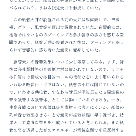
ることができた。紙管は天井躯体から少し離して等間隔で並
べられており、うねる視覚天井を形成していた。
この紙管天井が設置される前の天井は躯体表しで、空調
機、ダクト、配管等が露出で設置されていた。音響的には、
極端ではないもののブーミングと多少響きの多さを感じる空
間であった。紙管天井が設置された後は、ブーミングも感じ
られず音響的に落ち着いた空間に変身していた。
紙管天井の音響効果について少し考察してみる。まず、背
後に多孔質材等の音響抵抗材は置かれていないので、リブ＋
多孔質材の構成で多目的ホールの後壁などによく用いられる
いわゆる吸音仕上げではない。紙管の小口は閉じていないの
で、いわゆる共鳴管、すなわち管長が半波長となる周波数の
音を吸音する吸音体、としては働いているであろう。一方、
中高音域において紙管は吸音素材とは考えにくいが、紙管の
列が音を散乱させることで空間が拡散状態に早く近づき、結
果として素直な響きを生成させていると考えられる。また紙
管の間を透過した音のエネルギーが背後空間で多重反射する