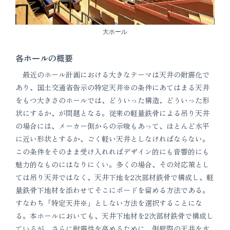
大ホール
各ホールの概要
最近のホール計画における大きなテーマは天井の耐震化で
あり、国土交通省告示の特定天井※の条件にあてはまる天井
をもつ大きさのホールでは、どういった構造、どういった形
状にするか、が問題となる。従来の軽量鉄骨による吊り天井
の場合には、メーカー側からの示唆もあって、ほとんど水平
に近い形状とするか、ごく軽い天井としなければならない。
この条件をそのまま受け入れればデザイン的にも音響的にも
魅力的なものにはなりにくい。多くの場合、その対応策とし
ては吊り天井ではなく、天井下地を2次部材鉄骨で構成し、軽
量鉄骨下地材を添わせてそこにボードを留める方法である。
すなわち「特定天井※」としない方法を選択することにな
る。本ホールにおいても、天井下地材を2次部材鉄骨で構成し
ているが、さらに耐震性を高めるために、側壁際の天井を水