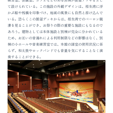
て設けられている。この施設の外観デザインは、相生湾に浮
かぶ船や桟橋を印象づけ、地域の風景にも自然と溶け込んで
いる。恐らくこの展望デッキからは、相生湾でのペーロン競
漕を見ることができ、お祭りの際の重要な施設にもなるので
あろう。建物としては本体施設と別棟が完全に分かれている
ため、お互いの音漏れによる利用制限などの影響はなく、別
棟の小ホールや音楽練習室では、本館の諸室の使用状況に係
らず、和太鼓やロックバンドでも音量を気にすることなく演
奏することができる。