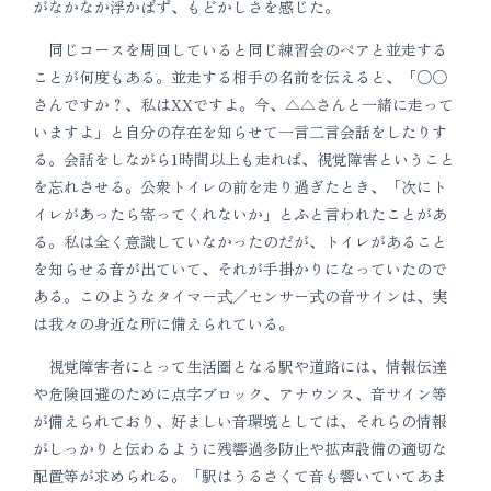
がなかなか浮かばず、もどかしさを感じた。
同じコースを周回していると同じ練習会のペアと並走する
ことが何度もある。並走する相手の名前を伝えると、「○○
さんですか？、私はXXですよ。今、△△さんと一緒に走って
いますよ」と自分の存在を知らせて一言二言会話をしたりす
る。会話をしながら1時間以上も走れば、視覚障害ということ
を忘れさせる。公衆トイレの前を走り過ぎたとき、「次にト
イレがあったら寄ってくれないか」とふと言われたことがあ
る。私は全く意識していなかったのだが、トイレがあること
を知らせる音が出ていて、それが手掛かりになっていたので
ある。このようなタイマー式／センサー式の音サインは、実
は我々の身近な所に備えられている。
視覚障害者にとって生活圏となる駅や道路には、情報伝達
や危険回避のために点字ブロック、アナウンス、音サイン等
が備えられており、好ましい音環境としては、それらの情報
がしっかりと伝わるように残響過多防止や拡声設備の適切な
配置等が求められる。「駅はうるさくて音も響いていてあま