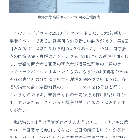
東海大学高輪キャンパス内の会場案内
このシンポジウムは2013年にスタートした、比較的新しい
学術イベントである。毎年何らかの新しい試みがあり、第4回
目となる今年は新たな取り組みが2つあった。1つは、同学会
内の画像認識・理解のシンポジウム”MIRU”との連携企画とし
て、音響の研究者と画像の研究者が信号処理等の共通のテー
マでトークバトルをするというもの。もう1つは聴講者がそれ
ぞれの専門外の分野についても理解を深めやすいように、各
招待講演の前に基礎知識のチュートリアルを15分ほど行う、
というものである。音響学も他の学問分野同様に非常に細分
化しているため、こういった機会が得られることはとてもあ
りがたい。
私は特に2日目の講演プログラムとそのチュートリアルに惹
かれ、今回初めて参加してみた。当日の講演をいくつか挙げ
ると、バイオリンの音色がその本体や演奏法に加え、指向特