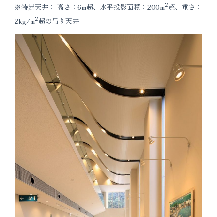
2
※特定天井： 高さ：6m超、水平投影面積：200m
超、重さ：
2
2kg/m
超の吊り天井