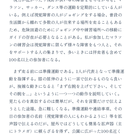
ラソン、サッカー、ダンス等の運動を定期的にしている人が
いる。例えば視覚障害の人がジョギングをする場合、普段の
生活圏から離れて多数の人が往来する場所を走ることもある
ため、危険回避のためにジョギング中や練習場所への移動に
ガイドの存在が必要となることがある。私が参加したマラソ
ンの練習会は視覚障害に限らず様々な障害をもつ人と、それ
をサポートする人の集まりで、多いときには伴走者も含めて
100名以上の参加者になる。
まず走る前には準備運動である。1人が代表となって準備運
動を指揮する。膝の屈伸のように一言で伝わるものなら良い
が、複雑な動きになると「まず右腕を上げて下さい、そして
その腕を…」というように一つ一つの動作を説明していく。
見たものを真似するのは簡単だが、それを言葉だけで伝えよ
うとした途端、急に難しくなる。準備運動や連絡事項、その
日の参加者の名前（視覚障害の人にもわかるように）等を拡
声器で伝えるのだが、屋外ではどうしても簡易な拡声器（主
にトラメガ）に頼らざるを得ず、公園に広がった100名近く