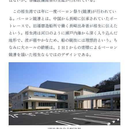
はないが、各種設備関係の生産が行われている。
この相生湾では年に一度ペーロン祭り(競漕)が行われてい
る。ペーロン競漕とは、中国から長崎に伝承されていたボー
トレースで、旧播磨造船所で働く長崎出身者が相生に伝えた
という。相生湾は河口のように瀬戸内海から深く入り込んだ
地形で、波が穏やかなため、船の競技には理想的という。ち
なみに大ホールの緞帳は、ＩＨＩからの寄贈によるペーロン
競漕を描いた相生ならではのデザインである。