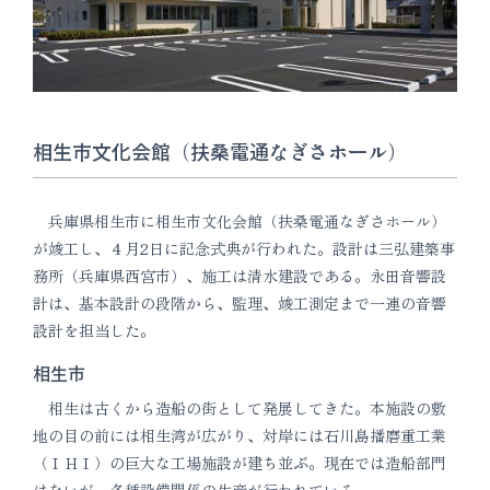
相生市文化会館（扶桑電通なぎさホール）
兵庫県相生市に相生市文化会館（扶桑電通なぎさホール）
が竣工し、４月2日に記念式典が行われた。設計は三弘建築事
務所（兵庫県西宮市）、施工は清水建設である。永田音響設
計は、基本設計の段階から、監理、竣工測定まで一連の音響
設計を担当した。
相生市
相生は古くから造船の街として発展してきた。本施設の敷
地の目の前には相生湾が広がり、対岸には石川島播磨重工業
（ＩＨＩ）の巨大な工場施設が建ち並ぶ。現在では造船部門