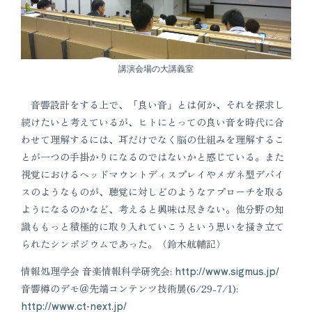
講演会場の大講義室
音響設計をする上で、「良い音」とは何か、それを探求し
続けたいと考えているが、ヒトにとっての良い音を時代に合
わせて理解するには、耳だけでなく脳の仕組みを理解するこ
とが一つの手掛かりになるのではないかと感じている。また
視覚におけるヘッドマウントディスプレイやメガネ型デバイ
スのようなものが、聴覚に対しどのようなアプローチを取る
ようになるのかなど、考えると興味は尽きない。他分野の知
識ももっと積極的に取り入れていこうという思いを掻き立て
られたシンポジウムであった。（鈴木航輔記）
情報処理学会 音楽情報科学研究会:
http://www.sigmus.jp/
音響樽のデモ＠先端コンテンツ技術展(6/29-7/1):
http://www.ct-next.jp/