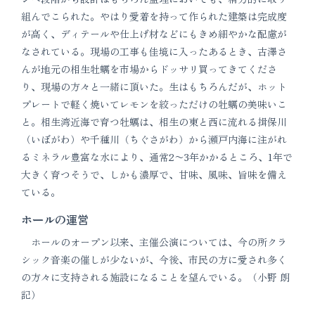
組んでこられた。やはり愛着を持って作られた建築は完成度
が高く、ディテールや仕上げ材などにもきめ細やかな配慮が
なされている。現場の工事も佳境に入ったあるとき、古澤さ
んが地元の相生牡蠣を市場からドッサリ買ってきてくださ
り、現場の方々と一緒に頂いた。生はもちろんだが、ホット
プレートで軽く焼いてレモンを絞っただけの牡蠣の美味いこ
と。相生湾近海で育つ牡蠣は、相生の東と西に流れる揖保川
（いぼがわ）や千種川（ちぐさがわ）から瀬戸内海に注がれ
るミネラル豊富な水により、通常2〜3年かかるところ、1年で
大きく育つそうで、しかも濃厚で、甘味、風味、旨味を備え
ている。
ホールの運営
ホールのオープン以来、主催公演については、今の所クラ
シック音楽の催しが少ないが、今後、市民の方に愛され多く
の方々に支持される施設になることを望んでいる。（小野 朗
記）