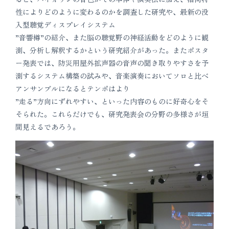
性によりどのように変わるのかを調査した研究や、最新の没
入型聴覚ディスプレイシステム
”音響樽”の紹介、また脳の聴覚野の神経活動をどのように観
測、分析し解釈するかという研究紹介があった。またポスタ
ー発表では、防災用屋外拡声器の音声の聞き取りやすさを予
測するシステム構築の試みや、音楽演奏においてソロと比べ
アンサンブルになるとテンポはより
”走る”方向にずれやすい、といった内容のものに好奇心をそ
そられた。これらだけでも、研究発表会の分野の多様さが垣
間見えるであろう。