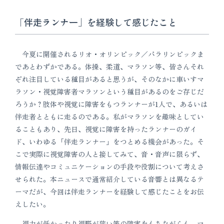
「伴走ランナー」を経験して感じたこと
今夏に開催されるリオ・オリンピック／パラリンピックま
であとわずかである。体操、柔道、マラソン等、皆さんそれ
ぞれ注目している種目があると思うが、そのなかに車いすマ
ラソン・視覚障害者マラソンという種目があるのをご存じだ
ろうか？肢体や視覚に障害をもつランナーが1人で、あるいは
伴走者とともに走るのである。私がマラソンを趣味としてい
ることもあり、先日、視覚に障害を持ったランナーのガイ
ド、いわゆる「伴走ランナー」をつとめる機会があった。そ
こで実際に視覚障害の人と接してみて、音・音声に限らず、
情報伝達やコミュニケーションの手段や役割について考えさ
せられた。本ニュースで通常紹介している音響とは異なるテ
ーマだが、今回は伴走ランナーを経験して感じたことをお伝
えしたい。
視力が低かったり視野が狭い等の障害をもちながらも、マ