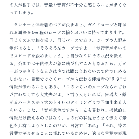
の人が相手では、音量や音質が不十分と感じることが多くな
ってしまう。
ランナーと伴走者のペアが決まると、ガイドロープと呼ば
れる周長 50cm 程のロープの輪をお互いに持って走り出す。
同じリズムで腕を振り、同じペースで走り、カーブや人混み
等があると、「そろそろ左カーブですよ」「歩行者が多いの
でスピードを緩めましょう」と自分なりにその状況を伝え
る。公園では子供や犬が急に飛び出すこともあるため、万が
一ぶつかりそうなときは声では間に合わないので体で止める
しかない。言葉ではなくロープから伝わる伴走者の”引き”で
情報が伝わることもあり、「このぐらいのカーブならわざわ
ざ言わなくても大丈夫だよ」と言う人もいれば、盲導犬と繋
がるハーネスから犬のトイレのタイミングまで予知出来る人
もいる。また、「音が景色ですから」とも言われ、機械的に
情報だけ伝えるのではなく、目の前の状況をうまく伝えて景
色を共有しようとしたのだが、日常で「あれ」「それ」等の
言葉で済ませることに慣れているためか、適切な言葉や表現