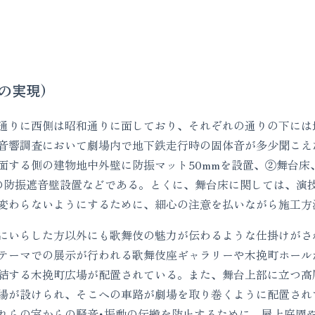
の実現)
りに西側は昭和通りに面しており、それぞれの通りの下には
音響調査において劇場内で地下鉄走行時の固体音が多少聞こえ
面する側の建物地中外壁に防振マット50mmを設置、②舞台床
の防振遮音壁設置などである。とくに、舞台床に関しては、演
変わらないようにするために、細心の注意を払いながら施工方
にいらした方以外にも歌舞伎の魅力が伝わるような仕掛けがさ
テーマでの展示が行われる歌舞伎座ギャラリーや木挽町ホール
結する木挽町広場が配置されている。また、舞台上部に立つ高
場が設けられ、そこへの車路が劇場を取り巻くように配置され
れらの室からの騒音･振動の伝搬を防止するために、屋上庭園