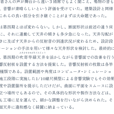
者さんの声が舞台から遠い３階席でもよく聞こえ、鳴物の音も
、音響が素晴らしいという評価を受けていた。建築設計と同様
これらの良い部分を引き継ぐことがまずは大命題であった。
は第四期とほぼ変わらない。しかし、断面形状は前述の通り床
に、それに連動して天井の傾きも多少急になった。天井勾配が
きに及ぼす天井からの反射音の到達状況が変わるため、設計段
レーションの手法を用いて様々な天井形状を検討した。最終的
ふきよせさおぶちてんじょう
、第四期の
吹寄竿縁天井
を活かしながら音響面での改善を行
響反射板を設置する方法を提案した。音響反射板の枚数は各竿
4種類である。設置範囲や角度はコンピュータ･シミュレーショ
施工段階に実施した1/10縮尺模型による音響実験でもその効
度や設置箇所を提示しただけだが、曲面に平面をスムースに設
立つ場所でもあるので、その具体的な形状や製作方法などは、
も工場に足を運んで、細かな調整を行いながら決められた。そ
面天井に違和感なく綺麗に納まっている。