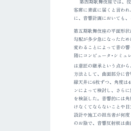
第四期歌舞伎座では、役
客席に素直に届くと言われ
に、音響計画においても、
第五期歌舞伎座の平面形状
勾配が多少急になったため
変わることによって音の響
階にコンピュータ･シミュ
は意匠の継承という点から
方法として、曲面部分に音
縁天井に6枚ずつ、角度は
ンによって検討し、さらに
を検証した。音響的には角
けなくてならないことや目
設計や施工の担当者が何度
のお陰で、音響反射板は曲