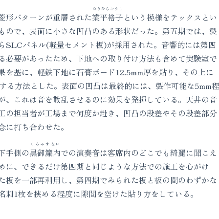
なりひらごうし
菱形パターンが重層された
業平格子
という模様をテックスとい
もので、表面に小さな凹凸のある形状だった。第五期では、製
らSLCパネル(軽量セメント板)が採用された。音響的には第四
る必要があったため、下地への取り付け方法も含めて実験室で
を基に、軽鉄下地に石膏ボード12.5mm厚を貼り、その上に
置する方法とした。表面の凹凸は最終的には、製作可能な5mm
が、これは音を散乱させるのに効果を発揮している。天井の音
工の担当者が工場まで何度か赴き、凹凸の段差やその段差部分
念に打ち合わせた。
くろみすない
下手側の
黒御簾内
での演奏音は客席内のどこでも綺麗に聞こえ
めに、できるだけ第四期と同じような方法での施工を心がけ
た板を一部再利用し、第四期でみられた板と板の間のわずかな
名刺1枚を挟める程度に隙間を空けた貼り方をしている。