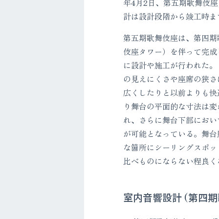
年4月2日、第五期歌舞伎
計は設計段階から竣工時ま
第五期歌舞伎座は、第四期
伎座タワー）を伴って完成
に設計や施工が行われた。
の見えにくさや座席の狭さ
広くしたりと以前よりも快
り舞台の平面的な寸法は変
れ、さらに舞台下部におい
が可能となっている。舞台
な箇所にシーリングスポッ
比べものにならない程良く
室内音響設計 (第四