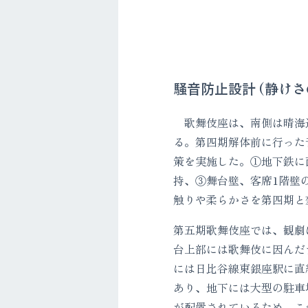
騒音防止設計 (静けさ
歌舞伎座は、南側は晴海通
る。第四期解体前に行った
策を実施した。①地下鉄に
持、③舞台壁、客席1階壁
触りや柔らかさを第四期と
第五期歌舞伎座では、観劇
台上部には歌舞伎に因んだ
には日比谷線東銀座駅に直
あり、地下には大型の駐車
が配置されているため、こ