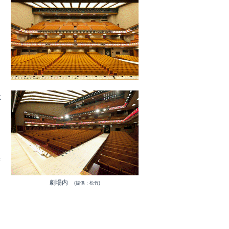
に
う
果
劇場内
(提供：松竹)