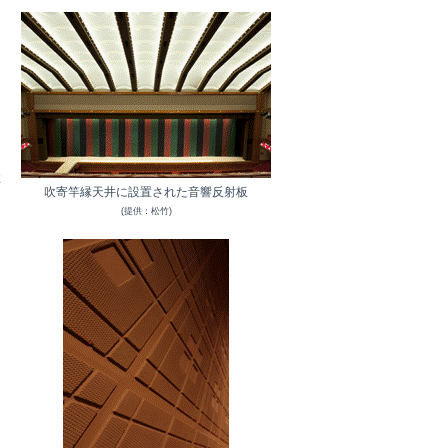
程
吹寄竿縁天井に設置された音響反射板
(提供：松竹)