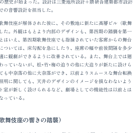
座の歴史が始まった。設計は三菱地所設計＋隈研吾建築都市設
での音響設計を担当した。
歌舞伎座が解体された後に、その敷地に新たに高層ビル（歌舞
した。外観はもとより内部のデザインも、第四期の踏襲を第一
とはいえ、第四期歌舞伎座でも指摘されていた客席からの舞台
については、床勾配を急にしたり、座席の幅や前後間隔を多少
適に観劇ができるように改善されている。また、舞台上では廻
わっていないが、松･竹･梅の迫りの他に大迫りが新たに設けら
ても中奈落の他に大奈落ができ、以前よりスムースな舞台転換
照明に関しても、天井のデザインのイメージを損なわないよう
ト室が新しく設けられるなど、劇場としての機能性は以前とは
なっている。
期歌舞伎座の響きの踏襲)