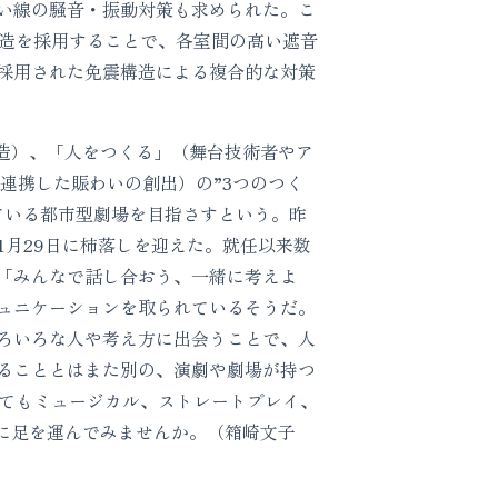
い線の騒音・振動対策も求められた。こ
構造を採用することで、各室間の高い遮音
採用された免震構造による複合的な対策
造）、「人をつくる」（舞台技術者やア
連携した賑わいの創出）の”3つのつく
ている都市型劇場を目指さすという。昨
月29日に柿落しを迎えた。就任以来数
「みんなで話し合おう、一緒に考えよ
ュニケーションを取られているそうだ。
ろいろな人や考え方に出会うことで、人
ることとはまた別の、演劇や劇場が持つ
ってもミュージカル、ストレートプレイ、
に足を運んでみませんか。（箱崎文子