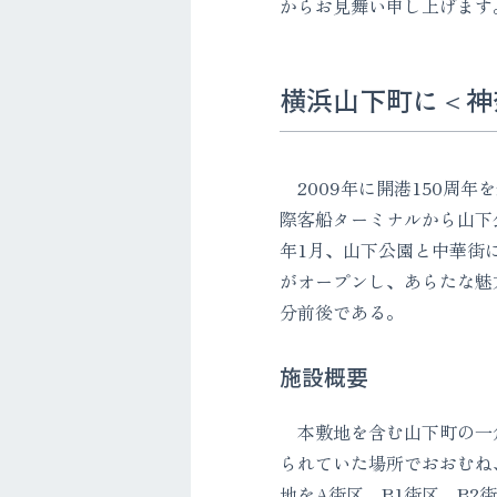
からお見舞い申し上げます
横浜山下町に＜神
2009年に開港150周
際客船ターミナルから山下
年1月、山下公園と中華街
がオープンし、あらたな魅
分前後である。
施設概要
本敷地を含む山下町の一
られていた場所でおおむね
地をA街区、B1街区、B2