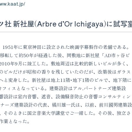
ww.kaat.jp/
 新社屋(Arbre d’Or Ichigaya)に試
、1951年に東京神田に設立された映画字幕製作の老舗である。
に移転して約50年が経過した後、同敷地に新社屋「AD市ヶ谷ビ
2010年9月に竣工した。敷地周辺は比較的新しいビルが多く、
のビルだけが昭和の香りを残していたのだが、改築後はガラス
へと変身した。新社屋は地上11階･地下1階のビルで、地下階に
はオフィスとなっている。建築設計はアル.パートナーズ建築設
響設計は室内音響、遮音、設備騒音防止の音響コンサルティン
トナーズ建築設計の代表、橘川雄一氏は、以前、前川國男建築設
、そのときに国立音楽大学講堂でご一緒した。その後、独立さ
作業となった。