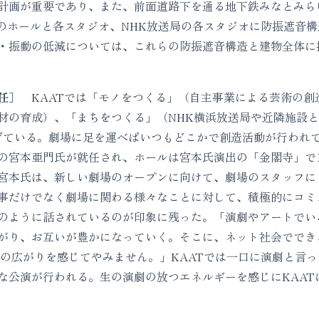
計画が重要であり、また、前面道路下を通る地下鉄みなとみら
Tのホールと各スタジオ、NHK放送局の各スタジオに防振遮音
・振動の低減については、これらの防振遮音構造と建物全体に
任］
KAATでは「モノをつくる」（自主事業による芸術の創
材の育成）、「まちをつくる」（NHK横浜放送局や近隣施設と
げている。劇場に足を運べばいつもどこかで創造活動が行われ
の宮本亜門氏が就任され、ホールは宮本氏演出の「金閣寺」で1
宮本氏は、新しい劇場のオープンに向けて、劇場のスタッフに
事だけでなく劇場に関わる様々なことに対して、積極的にコミ
のように話されているのが印象に残った。「演劇やアートでい
がり、お互いが豊かになっていく。そこに、ネット社会ででき
性の広がりを感じてやみません。」KAATでは一口に演劇と言
な公演が行われる。生の演劇の放つエネルギーを感じにKAAT