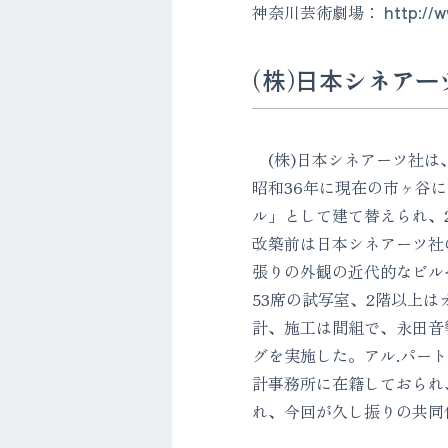
神奈川芸術劇場：
http://w
(株)日本シネアーツ社
(株)日本シネアーツ社は
昭和36年に現在の市ヶ谷
ル」として建て替えられ、
改築前は日本シネアーツ社
張りの外観の近代的なビル
53席の試写室、2階以上
計、施工は間組で、永田音
グを実施した。アル.パー
計事務所に在籍しておられ
れ、今回が久し振りの共同