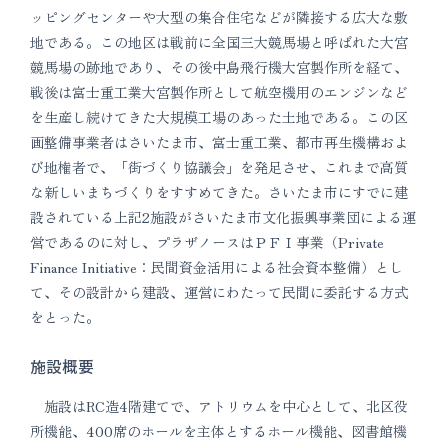
ッピングセンターや大型の集合住宅などが隣接する広大な敷
地である。この地区は戦前に全国三大競馬場と呼ばれた大宮
競馬場の跡地であり、その後中島飛行機大宮製作所を経て、
戦後は富士重工業大宮製作所として航空機用のエンジンなど
を生産し続けてきた大規模工場のあった土地である。この区
画整備事業者はさいたま市、富士重工業、都市再生機構およ
び地権者で、「街づくり協議会」を発足させ、これまで高質
な新しいまちづくりをすすめてきた。さいたま市にすでに建
設されている上記2施設がさいたま市文化振興事業団による運
営であるのに対し、プラザノースはＰＦＩ事業（Private
Finance Initiative：民間資金活用による社会資本整備）とし
て、その設計から建設、運営にわたって民間に委託する方式
をとった。
施設概要
施設はRC造4階建てで、アトリウムを中心として、北区役
所機能、400席のホールを主体とするホール機能、図書館機