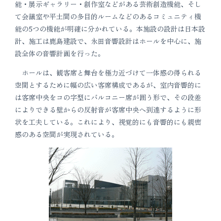
能・展示ギャラリー・創作室などがある芸術創造機能、そし
て会議室や平土間の多目的ルームなどのあるコミュニティ機
能の5つの機能が明確に分かれている。本施設の設計は日本設
計、施工は鹿島建設で、永田音響設計はホールを中心に、施
設全体の音響計画を行った。
ホールは、観客席と舞台を極力近づけて一体感の得られる
空間とするために幅の広い客席構成であるが、室内音響的に
は客席中央をコの字型にバルコニー席が囲う形で、その段差
によりできる壁からの反射音が客席中央へ到達するように形
状を工夫している。これにより、視覚的にも音響的にも親密
感のある空間が実現されている。