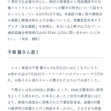
て東京文化会館を中心に、新旧の奏楽堂から現在建設中の石
橋メモリアルホールなど5ホールの響きの特色について話をす
ることになっている(10月1日午後)。各施設の催し物や講演会
の演題と開催日時および会場については、
台東区文化ガイド
ブック「文化探訪」
を参照か、あるいは上野の山文化ゾーン
連絡協議会事務局(Tel:03-5246-1153)に問い合わせいただき
たい。（永田 穂記）
千葉 馨さん逝く
ホルン奏者の千葉 馨さんが6月21日にお亡くなりになり、
お別れの会が7月28日サントリーホールのブルーローズで行わ
れ、お弟子さん達のホルンが響きわたるなかでお送りした。
千葉さんは私がNHKに就職したころ、NHK交響楽団に研究
生として入団された。六本木にあったご自宅の練習室にはじ
まり、新宿の西落合に新築された千葉邸音楽室、高輪のN響
の練習所の音響などのご相談をきっかけに、さまざまな局面