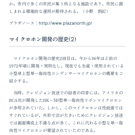
か。市内で多くの市民が集う核となる施設であり、市民に親
しまれる積極的な運用が期待される。（小野 朗記）
プラザノース：
http://www.plazanorth.jp/
マイクロホン開発の歴史(2)
マイクロホン開発の歴史2回目は、今から36年ほど前の
1972年頃に開発・実用化し、現在でも生産・使用されている
小型卓上型単一指向性コンデンサーマイクロホンの概要をご
紹介する。
当時、テレビジョン放送での話者の収音には、アメリカの
RCA社が開発したBK−5B型単一指向性リボンマイクロホン
が多用されていた。しかし、このマイクロホンは性能面では
すぐれているが、外形寸法が大きいためにテレビジョン放送
では画面構成上不満な点が多く、これに代わる小型な単一指
向性マイクロホンが要望されていたのである。