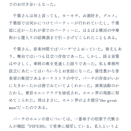
でのお付き合いとなった。
千葉さんは何と言っても、カーキチ、お酒好き、グルメ。
千葉邸では何かにつけてパーティーが行われていたし、千葉
邸に近かったわが家でのパーティーに、はるばる横浜の中華
街から甕入りの紹興酒まで引っさげてこられたこともある。
千葉さん、音楽仲間では’バーチ’でとおっていた。背丈もあ
り、舞台ではいつも目立つ存在であった。しかし、語る言葉
はやさしく、事柄の奥を見通した語りであった。私も事務所
設立にあたってはいろいろとお世話になった。個性豊かな音
楽家の集団であるオーケストラの中で、バーチの存在がいか
に大きかったかは傍でみていてよくわかった。演奏活動のか
たわら、東京ホルンクラブを結成され、ホルン界の発展に努
めてこられた。彼はまさに、ホルン界のよき親分’the great
man’だったのである。
バーチのホルンの音については、一番弟子の松原千代繁さ
んが雑誌「PIPERS」で見事に描写している。名人というよ