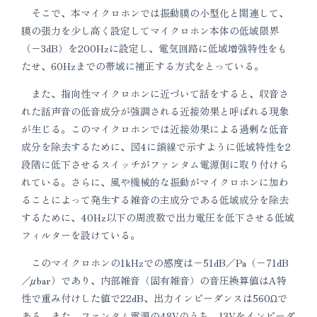
そこで、本マイクロホンでは振動膜の小型化と関連して、
膜の張力を少し高く設定してマイクロホン本体の低域限界
（−3dB）を200Hzに設定し、電気回路に低域増強特性をも
たせ、60Hzまでの帯域に補正する方式をとっている。
また、指向性マイクロホンに近づいて話をすると、収音さ
れた話声音の低音成分が強調される近接効果と呼ばれる現象
が生じる。このマイクロホンでは近接効果による過剰な低音
成分を除去するために、図4に鎖線で示すように低域特性を2
段階に低下させるスイッチがファンタム電源側に取り付けら
れている。さらに、風や機械的な振動がマイクロホンに加わ
ることによって発生する雑音の主成分である低域成分を除去
するために、40Hz以下の周波数で出力電圧を低下させる低域
フィルターを設けている。
このマイクロホンの1kHzでの感度は−51dB／Pa（−71dB
／μbar）であり、内部雑音（固有雑音）の音圧換算値はA特
性で重み付けした値で22dB、出力インピーダンスは560Ωで
ある。また、ファンタム電源の48Vのうち、13Vをインピーダ