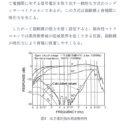
て電極間に生ずる信号電圧を取り出す一般的な方式のコンデ
ンサーマイクロホンであるが、この方式は振動膜と背極間に
吸引力を生じる。
したがって振動膜の張力を弱く設定すると、指向性マイク
ロホンでは周波数帯域の低域限界を低くできる反面、振動膜
が吸引力により背極に吸着しやすくなる。
図4 出力電圧指向周波数特性