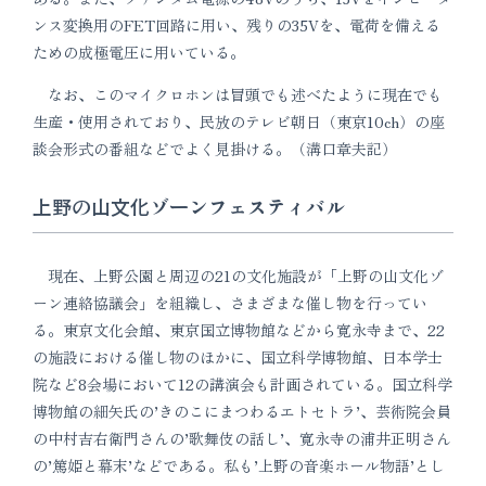
ンス変換用のFET回路に用い、残りの35Vを、電荷を備える
ための成極電圧に用いている。
なお、このマイクロホンは冒頭でも述べたように現在でも
生産・使用されており、民放のテレビ朝日（東京10ch）の座
談会形式の番組などでよく見掛ける。（溝口章夫記）
上野の山文化ゾーンフェスティバル
現在、上野公園と周辺の21の文化施設が「上野の山文化ゾ
ーン連絡協議会」を組織し、さまざまな催し物を行ってい
る。東京文化会館、東京国立博物館などから寛永寺まで、22
の施設における催し物のほかに、国立科学博物館、日本学士
院など8会場において12の講演会も計画されている。国立科学
博物館の細矢氏の’きのこにまつわるエトセトラ’、芸術院会員
の中村吉右衛門さんの’歌舞伎の話し’、寛永寺の浦井正明さん
の’篤姫と幕末’などである。私も’上野の音楽ホール物語’とし