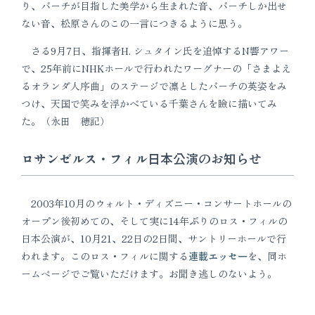
り、バーチが目指した美学から生まれた音、バーチしか出せ
ない音、松原さんのこの一言につきるように思う。
さる9月7日、指揮者H. シュタイン氏を追悼するN響アワー
で、25年前にNHKホールで行われたワーグナーの「さまよえ
るオランダ人序曲」のステージで凛としたバーチの英姿をみ
つけ、天国で笑みを浮かべている千葉さんを瞼に描いてみ
た。（永田 穂記）
ロサンゼルス・フィル日本公演のお知らせ
2003年10月のウォルト・ディズニー・コンサートホールの
オープン後初めての、そして実に14年ぶりのロス・フィルの
日本公演が、10月21、22日の2日間、サントリーホールで行
われます。このロス・フィルに関する
連載エッセー
を、同ホ
ームページでご覧いただけます。お聞き逃しのないよう。