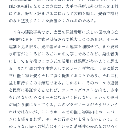
画が無報酬となるこの方式は、大手事務所以外の参入を困難
にする。好むと好まざるに係わらず装飾を廃し、安価で機能
のみを追及することを余儀なくされるのである。
昨今の建設事業では、当面の建設費用に乏しい国や地方公
共団体にＰＦＩ方式が期待されて拡大しつつあるが、ホール
建築を見る限り、発注者がホール運営を理解せず、また要求
水準書がところどころどこかの丸写しであるなど、発注者側
にとっても今後のこの方式の活用には課題が多いように思え
る。また行政の文化事業としてのホール運営は、市民に質の
高い催し物を安くそして多く提供することであり、それに利
益を期待するのは無理である。しかるに、そのホールの運営
を民間に委託するとなれば、ランニングコストを抑え、赤字
を出さないためにホールはなるべく使わない、といった運用
が当たり前になってくる。このプラザノースがそうだという
わけではないが、ここのホールでの催し物案内はホームペー
ジにも紹介されず、ホールに行かないと分らないという。こ
のような市民への対応はそういった消極性の表れなのだろう