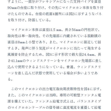
すように、一部分がフレキシブルになった支持パイプを直径
90mmの台座に取り付け、その先にマイクロホン本体を取り付
けたものである。台座の底面4箇所には図2に示すようなバネ
を取り付け、防振している。
マイクロホン本体は直径11.5 mm、長さ56mmの円柱状で、
指向性は単一指向性、その先端部に内蔵されている振動膜の
直径は8mmと小型であり、また、マイクロホンに接近して話
すとき、発声に伴う気流がマイクロホンに当たって発生する
風雑音を防止するため、図3に示す形状で最大径24.4mm、長
さ41.1mmのウィンドスクリーンをマイクロホン先端部に差し
込んで使用できるようになっている。普通、ウィンドスクリ
ーンを差し込んだ状態で使用している場合が多いようであ
る。
このマイクロホンの出力電圧指向周波数特性を図4に示す。
また、このマイクロホンは当時、専用の可般型ファンタム電
源を備えていた。ファンタム給電方式とは、バランスタイプ
のマイクロホンケーブルの信号線に直流電流を重畳して給電