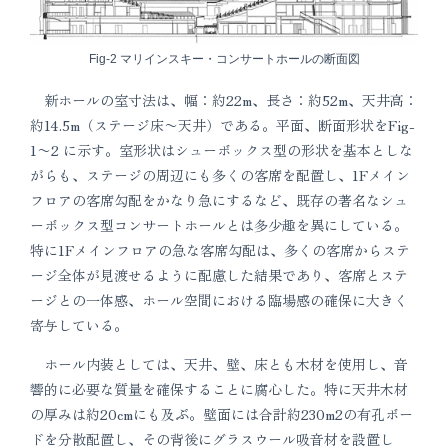
Fig-2 マリインスキー・コンサートホールの断面図
新ホールの室寸法は、幅：約22m、長さ：約52m、天井高：
約14.5m（ステージ床〜天井）である。平面、断面形状をFig-
1〜2 に示す。室形状はシューボックス型の形状を基本としな
がらも、ステージの周辺にも多くの客席を配置し、1Fメイン
フロアの客席勾配をかなり急にするなど、既存の著名なシュ
ーボックス型コンサートホールとは多少趣を異にしている。
特に1Fメインフロアの急な客席勾配は、多くの客席からステ
ージ全体が見渡せるように配慮した結果であり、客席とステ
ージとの一体感、ホール空間における臨場感の確保に大きく
寄与している。
ホール内装としては、天井、壁、床とも木材を使用し、音
響的に必要な質量を確保することに腐心した。特に天井木材
の厚みは約20cmにも及ぶ。壁面には合計約230m2の有孔ボー
ドを分散配置し、その背後にグラスウール吸音材を設置し