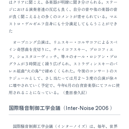
はクリアに聞こえ、各楽器が明瞭に聞き分けられる。ステー
ジにおける演奏者達の反応も良く、自分の音や他の楽器の音
が良く聞こえるとの多くのコメントが寄せられている。マエ
ストロ・ゲルギエフ自身にも十分満足してもらうことができ
た
オープニング公演は、リムスキー・コルサコフによるスペ
イン奇想曲を皮切りに、チャイコフスキー、プロコフィエ
フ、ショスタコーヴィッチ、等々のオール・ロシアン・プロ
グラムが３時間近く繰り広げられ、ストラヴィンスキーのバ
レエ組曲”火の鳥”で締めくくられた。今後のコンサートのス
ケジュールとして、さし当たっては月２〜３度の公演が徐々
に増やされていく予定で、今年6月の白夜音楽祭にてフルに使
用されることになっている。（豊田泰久記）
国際騒音制御工学会議（Inter-Noise 2006 ）
国際騒音制御工学会議（インターノイズ）は、毎年、世界