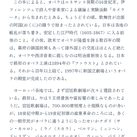
この本によると、オペラはルネサンス後期の16世紀末、伊
フィレンツェで詩人や音楽家による議論と実験活動「カメラ
ータ」から生まれたとある。ちょうどその頃、歌舞伎が出雲
の阿国(おくに)の踊りで始まったとされている。日本は各地の
戦乱が落ち着き、安定した江戸時代（1603-1867）に入る前
後のこと。その後、欧米でオペラが隆盛を誇る数百年の間
は、幕府の鎖国政策もあって諸外国との交流はほとんど絶た
れ、オペラや西洋音楽に親しむのは明治維新後となる。日本
で最初のオペラ上演は1894年の『ファウスト』とされてい
る。それから百年以上経て、1997年に新国立劇場というオペ
ラの殿堂が完成したのである。
ヨーロッパ各地では、まず宮廷歌劇場が次々と建設されて
いる。最初は、やはり王侯貴族や富裕層の楽しみであったよ
うだ。宮廷歌劇場は、700-800席程度と小規模なものが多い
が、18世紀中期から19世紀初頭の産業革命のころには、多く
の一般市民がオペラに通うようになったせいかナポリ（サ
ン・カルロ）、ミラノ（スカラ）、ベルリン、ミュンヘン、
ドレスデン、バルセロナ（リーセオ）、ウィーン、パリ（ガ