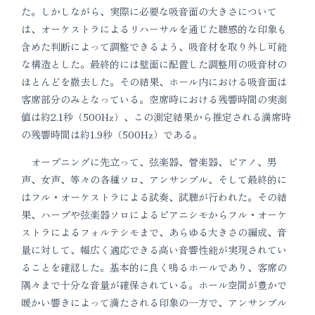
た。しかしながら、実際に必要な吸音面の大きさについて
は、オーケストラによるリハーサルを通じた聴感的な印象も
含めた判断によって調整できるよう、吸音材を取り外し可能
な構造とした。最終的には壁面に配置した調整用の吸音材の
ほとんどを撤去した。その結果、ホール内における吸音面は
客席部分のみとなっている。空席時における残響時間の実測
値は約2.1秒（500Hz）、この測定結果から推定される満席時
の残響時間は約1.9秒（500Hz）である。
オープニングに先立って、弦楽器、管楽器、ピアノ、男
声、女声、等々の各種ソロ、アンサンブル、そして最終的に
はフル・オーケストラによる試奏、試聴が行われた。その結
果、ハープや弦楽器ソロによるピアニシモからフル・オーケ
ストラによるフォルテシモまで、あらゆる大きさの編成、音
量に対して、幅広く適応できる高い音響性能が実現されてい
ることを確認した。基本的に良く鳴るホールであり、客席の
隅々まで十分な音量が確保されている。ホール空間が豊かで
暖かい響きによって満たされる印象の一方で、アンサンブル