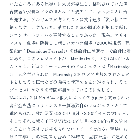
れたところにある建物）に火災が発生し、格納されていた舞
台装置や衣装などそのほとんどを焼失してしまったことに端
を発する。ゲルギエフが考えたことは文字通り「災い転じて
福となす」、すなわち、消失した倉庫の跡地を利用して新し
いコンサートホールを建設することであった。現在、マリイ
ンスキー劇場に隣接して新しいオペラ劇場（2000席規模、建
築設計：Dominique Perrault）の建設計画が進行中で設計段階
にあり、このプロジェクトが「Mariinsky２」と呼ばれている
ことから、新コンサートホールのプロジェクトは「Mariinsky
３」と名付けられた。Mariinsky２がロシア連邦のプロジェク
トとしてその巨大な官僚機構の管理のもとに進められ、その
プロセスにかなりの時間が掛かっているのに対して、
Mariinsky３はゲルギエフ個人によって各方面から集められた
寄付金を基にマリインスキー劇場独自のプロジェクトとして
進められた。設計期間は2004年8月〜2005年4月の約8ヶ月。
そしてそれに続く工事期間は2005年5月〜2006年6月の約14
ヶ月という通常では考えられないスピードである。現場にお
ける工事は、冬季期間も含めて24時間、昼夜を通して進めら