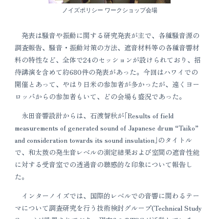
ノイズポリシー ワークショップ会場
発表は騒音や振動に関する研究発表が主で、各種騒音源の
調査報告、騒音・振動対策の方法、遮音材料等の各種音響材
料の特性など、全体で24のセッションが設けられており、招
待講演を含めて約680件の発表があった。今回はハワイでの
開催とあって、やはり日米の参加者が多かったが、遠くヨー
ロッパからの参加者もいて、どの会場も盛況であった。
永田音響設計からは、石渡智秋が｢Results of field
measurements of generated sound of Japanese drum “Taiko”
and consideration towards its sound insulation｣のタイトル
で、和太鼓の発生音レベルの測定結果および室間の遮音性能
に対する受音室での透過音の聴感的な印象について報告し
た。
インターノイズでは、国際的レベルでの音響に関わるテー
マについて調査研究を行う技術検討グループ(Technical Study