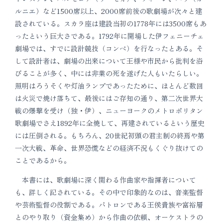
ルニエ）など1500席以上、2000席前後の歌劇場が次々と建
設されている。スカラ座は建設当初の1778年には3500席もあ
ったという巨大さである。1792年に開場した伊フェニーチェ
劇場では、すでに設計競技（コンペ）を行なったとある。そ
して設計者は、劇場の出来について王様や市民から批判を浴
びることが多く、中には非業の死を遂げた人もいたらしい。
照明はろうそくや灯油ランプであったために、ほとんど数回
は火災で焼け落ちて、最後にはご存知の通り、第二次世界大
戦の爆撃を受け（独・伊）、ニューヨークのメトロポリタン
歌劇場でさえ1892年に全焼して、再建されているという歴史
には圧倒される。もちろん、20世紀初頭の君主制の終焉や第
一次大戦、革命、世界恐慌などの経済不況もくぐり抜けての
ことであるから。
本書には、歌劇場に深く関わる作曲家や指揮者について
も、詳しく記されている。その中で印象的なのは、音楽監督
や芸術監督の役割である。パトロンである王侯貴族や富裕層
とのやり取り（資金集め）から作曲の依頼、オーケストラの