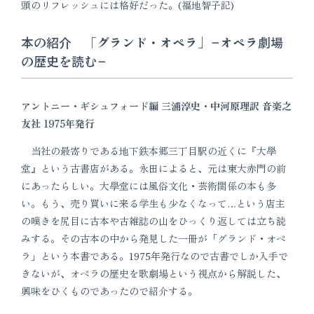
頭のリフレッシュには格好だった。(福地智子記)
本の紹介 「グランド・オペラ」−オペラ劇場
の歴史を読む−
アントニー・ギシュフォード編 三浦淳史・中河原理訳 音楽之
友社 1975年発行
当社の最寄りである地下鉄本郷三丁目駅の近くに『大學
堂』という古書店がある。永田によると、元は東大赤門の前
にあったらしい。大學堂には風俗文化・芸術関係の本も多
い。もう、売り買いに来る学生も少なくなって…という店主
の嘆きを尻目に古本や古雑誌の山をひっくり返しては立ち読
みする。その古本の中から発見した一冊が「グランド・オペ
ラ」という本書である。1975年発行なので古書でしか入手で
きないが、オペラの歴史を歌劇場という視点から解説した、
興味をひくものであったので紹介する。