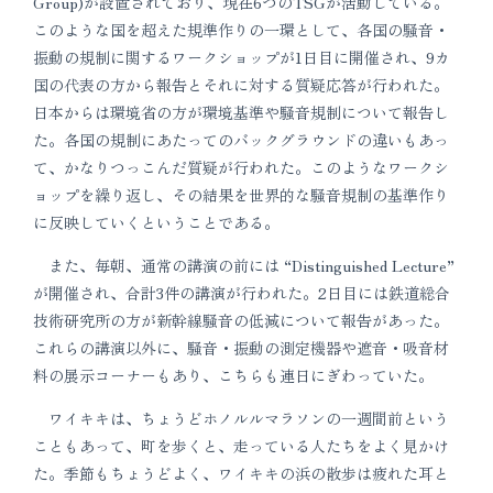
Group)が設置されており、現在6つのTSGが活動している。
このような国を超えた規準作りの一環として、各国の騒音・
振動の規制に関するワークショップが1日目に開催され、9カ
国の代表の方から報告とそれに対する質疑応答が行われた。
日本からは環境省の方が環境基準や騒音規制について報告し
た。各国の規制にあたってのバックグラウンドの違いもあっ
て、かなりつっこんだ質疑が行われた。このようなワークシ
ョップを繰り返し、その結果を世界的な騒音規制の基準作り
に反映していくということである。
また、毎朝、通常の講演の前には “Distinguished Lecture”
が開催され、合計3件の講演が行われた。2日目には鉄道総合
技術研究所の方が新幹線騒音の低減について報告があった。
これらの講演以外に、騒音・振動の測定機器や遮音・吸音材
料の展示コーナーもあり、こちらも連日にぎわっていた。
ワイキキは、ちょうどホノルルマラソンの一週間前という
こともあって、町を歩くと、走っている人たちをよく見かけ
た。季節もちょうどよく、ワイキキの浜の散歩は疲れた耳と