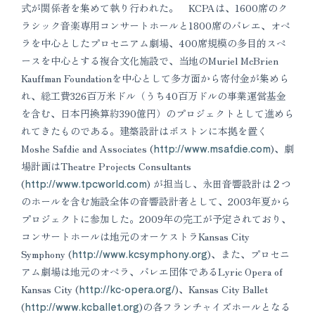
式が関係者を集めて執り行われた。 KCPAは、1600席のク
ラシック音楽専用コンサートホールと1800席のバレエ、オペ
ラを中心としたプロセニアム劇場、400席規模の多目的スペ
ースを中心とする複合文化施設で、当地のMuriel McBrien
Kauffman Foundationを中心として多方面から寄付金が集めら
れ、総工費326百万米ドル（うち40百万ドルの事業運営基金
を含む、日本円換算約390億円）のプロジェクトとして進めら
れてきたものである。建築設計はボストンに本拠を置く
Moshe Safdie and Associates (
http://www.msafdie.com
)、劇
場計画はTheatre Projects Consultants
(
http://www.tpcworld.com
) が担当し、永田音響設計は２つ
のホールを含む施設全体の音響設計者として、2003年夏から
プロジェクトに参加した。2009年の完工が予定されており、
コンサートホールは地元のオーケストラKansas City
Symphony (
http://www.kcsymphony.org
)、また、プロセニ
アム劇場は地元のオペラ、バレエ団体であるLyric Opera of
Kansas City (
http://kc-opera.org/
)、Kansas City Ballet
(
http://www.kcballet.org
)の各フランチャイズホールとなる