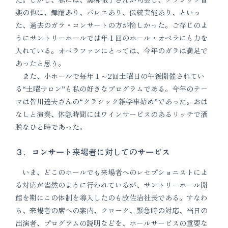
楽の他に、舞踊あり、バレエあり、伝統芸能あり、といっ
た、過去のガラ・コンサートの方が愉しかった。ご存じのよ
うにサントリーホールでは年１回のホール・オペラにも力を
入れている。オペラファンにとっては、今年のガラは満足で
あったと思う。
また、小ホールで毎年１～2回土曜日の午後開催されてい
る“土曜サロン”も私の好きなプログラムである。今年のテー
マは皆川達夫さんの“クラシック雑学事始め”であった。おは
なしと演奏、休憩時間にはワインサービスのあるリッチで洒
脱なひと時であった。
３．コンサート来場者に対してのサービス
いま、どこのホールでも来場者へのレセプショニストによ
る対応が当然のように行われているが、サントリーホール開
館を期にこの体制を導入したのも故佐治社長である。すなわ
ち、来場者の席への案内、クローク、緊急時の対応、当日の
出演者、プログラムの説明などを、ホールサービスの重要な