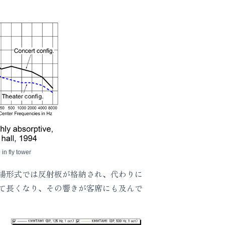
 in fly tower
場形式では反射板が格納され、代わりに
て長くなり、その響きが客席にも及んで