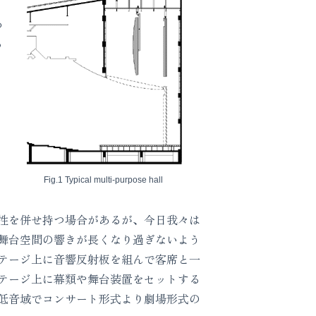
あ
る
Fig.1 Typical multi-purpose hall
性を併せ持つ場合があるが、今日我々は
舞台空間の響きが長くなり過ぎないよう
テージ上に音響反射板を組んで客席と一
テージ上に幕類や舞台装置をセットする
低音域でコンサート形式より劇場形式の