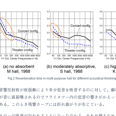
Fig.2 Reverberation time in multi-purpose hall for different acoustical finishing
響反射板が板振動により多少低音を吸音するのに対して、劇
が音に直接曝されるのでフライタワー内の低音の響きがかえっ
ある。このとき残響カーブには折れ曲がりが生じている。
タワーの吸音が行われるようになったのか？ それを探るため