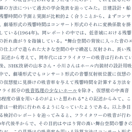
算の方法について過去の学会発表を辿ってみた。日建設計・船
残響時間の予測と実測が比較的よく合うことから、まずコンサ
、劇場形式の残響時間はコンサート形式のそれに変換係数を掛
ている(1964年)。同レポートの中では、低音域における残響
の折れ曲がりを指摘している。“舞台空間の背後に入った音の
の仕上げで造られた大きな空間の中で繰返し反射され、長い残
う記述から考えて、同年代にはフライタワーの吸音は行われて
後、NHK技研の山本さん・小川さんはホール内装材の設計用吸
中で、劇場形式でもコンサート形式の音響反射板位置に仮想の
の仮想壁に見掛けの吸音率を与えて残響時間を計算する方法を
“フライ部分の
吸音処理の少ないホール
を除き、仮想壁の中高音
.65程度の値を用いるのがよいと思われる”との記述からみて、こ
音は一般的に行われるようになっていたようである。以上多目
る検討のレポートを辿ってみると、フライタワーの吸音が行わ
60年代後半からで、その目的はやはり背の高い舞台空間の響き
なお、この見掛けの吸音率を用いる計算方法はコンサート形式