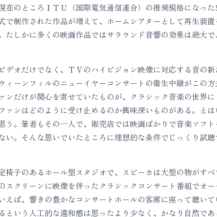
現在のところＩＴＵ（国際電気通信連合）の推奨規格になった5
式で制作された作品が増えて、ホームシアターとして再生装置
。たしかに多くの映画作品ではサラウンド音響の効果は絶大で
デオだけでなく、ＴＶのハイビジョン映像に対応する音の新
ウィーンフィルのニューイヤーコンサートの衛生中継がこの方
ァンだけが関心を寄せていたものが、クラシック音楽の世界に
ファンはどのように受け止めるのか興味深いものがある。とは
思う。筆者もその一人で、販売店では映画ばかりで音楽ソフト
ない。そんな思いでいたところに理想的な条件でじっくり試聴
椅子のあるホール型スタジオで、スピーカは大型の物がすべ
のスクリーンに映像を伴ったクラシックコンサート番組でオー
いえば、響きの豊かなコンサートホールの客席に座って聴いて
るという人工的な違和感は思ったより少なく、かなり自然であ