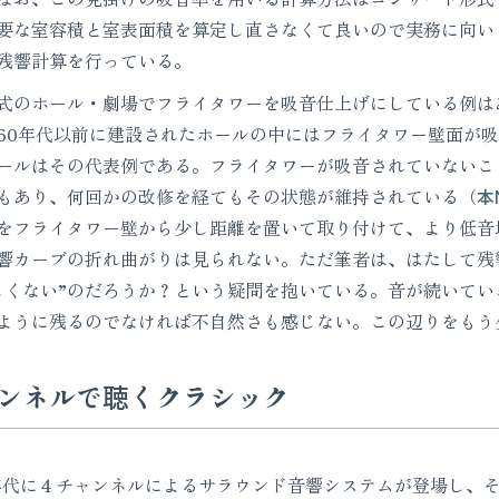
要な室容積と室表面積を算定し直さなくて良いので実務に向い
残響計算を行っている。
のホール・劇場でフライタワーを吸音仕上げにしている例は
60年代以前に建設されたホールの中にはフライタワー壁面が
ールはその代表例である。フライタワーが吸音されていないこ
もあり、何回かの改修を経てもその状態が維持されている（
本
をフライタワー壁から少し距離を置いて取り付けて、より低音
響カーブの折れ曲がりは見られない。ただ筆者は、はたして残
しくない”のだろうか？という疑問を抱いている。音が続いて
ように残るのでなければ不自然さも感じない。この辺りをもう少
ンネルで聴くクラシック
年代に４チャンネルによるサラウンド音響システムが登場し、