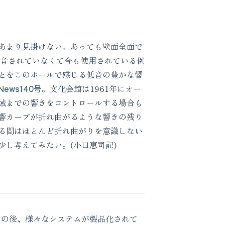
あまり見掛けない。あっても壁面全面で
吸音されていなくて今も使用されている例
とをこのホールで感じる低音の豊かな響
News140号
。文化会館は1961年にオー
域までの響きをコントロールする場合も
響カーブが折れ曲がるような響きの残り
いる間はほとんど折れ曲がりを意識しない
し考えてみたい。(小口恵司記)
その後、様々なシステムが製品化されて