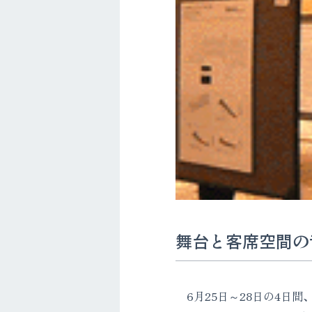
舞台と客席空間の音響
6月25日～28日の4日間、第9回西