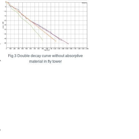
エ
Fig.3 Double decay curve without absorptive
い
material in fly tower
の