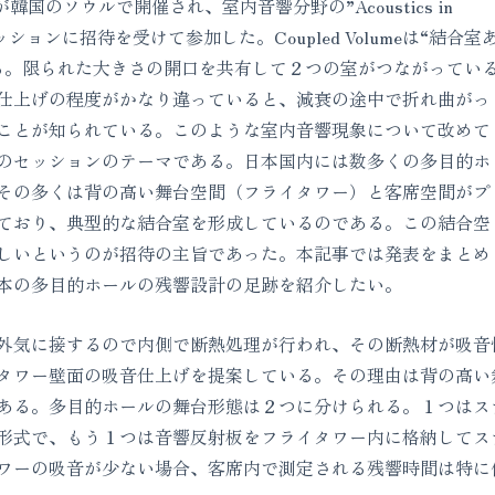
C IX)が韓国のソウルで開催され、室内音響分野の”Acoustics in
いうセッションに招待を受けて参加した。Coupled Volumeは“結合室
る。限られた大きさの開口を共有して２つの室がつながってい
仕上げの程度がかなり違っていると、減衰の途中で折れ曲がっ
ことが知られている。このような室内音響現象について改めて
のセッションのテーマである。日本国内には数多くの多目的ホ
その多くは背の高い舞台空間（フライタワー）と客席空間がプ
ており、典型的な結合室を形成しているのである。この結合空
しいというのが招待の主旨であった。本記事では発表をまとめ
本の多目的ホールの残響設計の足跡を紹介したい。
気に接するので内側で断熱処理が行われ、その断熱材が吸音
タワー壁面の吸音仕上げを提案している。その理由は背の高い
ある。多目的ホールの舞台形態は２つに分けられる。１つはス
形式で、もう１つは音響反射板をフライタワー内に格納してス
ワーの吸音が少ない場合、客席内で測定される残響時間は特に