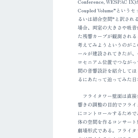
Conference, WESPA
Coupled Volume”と
るいは結合空間”と訳され
場合、両室の大きさや吸音
た残響カーブが観測される
考えてみようというのがこ
ールが建設されてきたが、
ロセニアム位置でつながっ
間の音響設計を紹介してほ
るにあたって辿ってみた日
フライタワー壁面は直接外
響きの調整の目的でフライ
にコントロールするためで
体の空間を作るコンサート
劇場形式である。フライタ