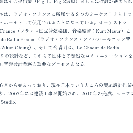
はその提出案（Fig-1、Fig-2参照）をもとに検討が進めら
ルは、ラジオ・フランスに所属する２つのオーケストラと１つ
・ホールとして使用されることになっている。オーケストラ
al de France（フランス国立管弦楽団、音楽監督：Kurt Masur）と
onique de Radio France（ラジオ・フランス・フィルハーモニック管
un Chung）、そして合唱団は、Le Choeur de Radio
ジ周りの設計など、これらの団体との緊密なコミュニケーションを
も音響設計業務の重要なプロセスとなる。
月から始まっており、現在日本でいうところの実施設計作業の
り、2007年には建設工事が開始され、2010年の完成、オー
Studio）