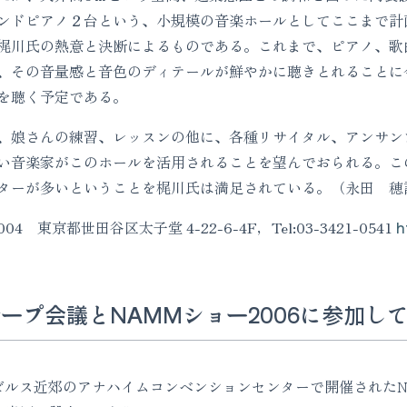
ンドピアノ２台という、小規模の音楽ホールとしてここまで計
梶川氏の熱意と決断によるものである。これまで、ピアノ、歌
、その音量感と音色のディテールが鮮やかに聴きとれることに
を聴く予定である。
娘さんの練習、レッスンの他に、各種リサイタル、アンサン
い音楽家がこのホールを活用されることを望んでおられる。こ
ターが多いということを梶川氏は満足されている。（永田 穂
4 東京都世田谷区太子堂 4-22-6-4F，Tel:03-3421-0541
h
ープ会議とNAMMショー2006に参加し
ルス近郊のアナハイムコンベンションセンターで開催されたN