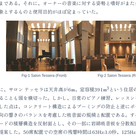
まである。それに、オーナーの音楽に対する姿勢と嗜好がまた
象とするものと使用目的がほぼ定まっていた。
Fig-1 Salon Tessera (Front)
Fig-2 Salon Tessera (R
3
、サロン テッセラは天井高が6m、室容積391m
という住居
ることも頭を横切った。しかし、日常のピアノ練習、レッスン
した点は、コンクリート構造によるブーミングの防止と逆にボ
向の響きのバランスを考慮した吸音面の規模と配置である。す
ードの積層構造を反射面とし、その一部に岩綿吸音板を分散配
。50席配置での空席の残響時間は63Hz:1.0秒、125Hz:0.8秒