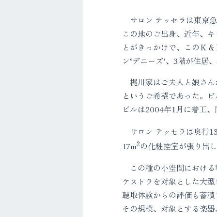
サロン テッセラは東京急
この地のご出身、近年、キ
とがきっかけで、このＫ＆Ｋ
ン‘デニーズ’、3階が住居
梶川家はご夫人と娘さんが
というご希望であった。ビ
ビルは2004年1月に着工
サロン テッセラは奥行13.
2
17m
の化粧控室が張り出し
この種の小空間における響
ケストラを対象とした大型
聴取体験からの評価も蓄積
その規模、対象とする楽器