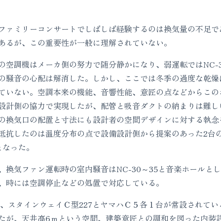
ァミリーコンサートでしばしば経験するのは換気量の不足で
あるが、この重要性が一般に理解されていない。
空調機はメーカ側の努力で随分静かになり、弱運転ではNC-
の騒音の心配は解消した。しかし、ここでは冬季の過度な乾燥
ていない。空調本来の機能、音響性能、意匠の点などからこの
設計側の協力で実現したが、配管と吸音ダクトの納まりは難し
の換気口の配置と寸法にも設計者の空間デザインに対する執念
抵抗したのは温度分布の点で設備設計側から提案のあった2台
となった。
換気ファン運転時の室内騒音はNC-30～35と音楽ホールと
、時には空調停止などの処置で対応している。
、スタインウェイＣ型227とヤマハＣ５各１台が常設されて
たが、天井高6ｍという空間、建築意匠との調和を図った内装