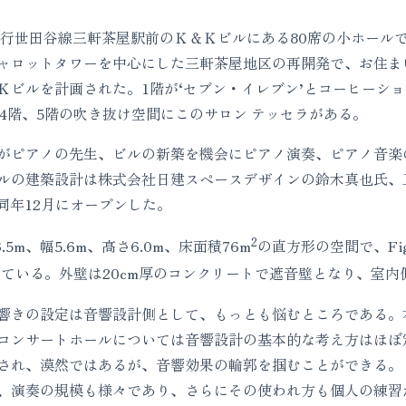
行世田谷線三軒茶屋駅前のＫ＆Ｋビルにある80席の小ホール
ャロットタワーを中心にした三軒茶屋地区の再開発で、お住ま
ビルを計画された。1階が‘セブン・イレブン’とコーヒーショ
、4階、5階の吹き抜け空間にこのサロン テッセラがある。
ピアノの先生、ビルの新築を機会にピアノ演奏、ピアノ音楽
ルの建築設計は株式会社日建スペースデザインの鈴木真也氏、
、同年12月にオープンした。
2
5m、幅5.6m、高さ6.0m、床面積76m
の直方形の空間で、Fi
ている。外壁は20cm厚のコンクリートで遮音壁となり、室
きの設定は音響設計側として、もっとも悩むところである。
コンサートホールについては音響設計の基本的な考え方はほぼ
され、漠然ではあるが、音響効果の輪郭を掴むことができる。
、演奏の規模も様々であり、さらにその使われ方も個人の練習