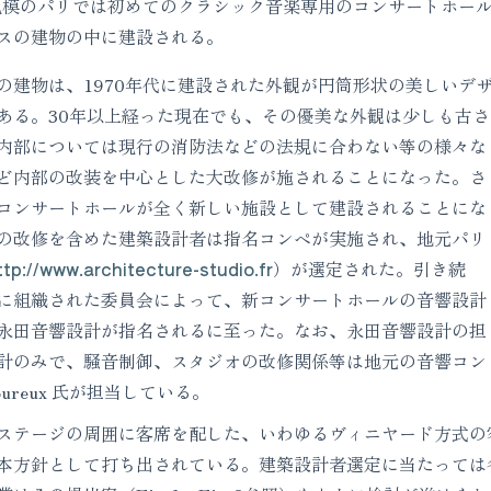
席規模のパリでは初めてのクラシック音楽専用のコンサートホー
スの建物の中に建設される。
建物は、1970年代に建設された外観が円筒形状の美しいデ
ある。30年以上経った現在でも、その優美な外観は少しも古さ
内部については現行の消防法などの法規に合わない等の様々な
ど内部の改装を中心とした大改修が施されることになった。さ
コンサートホールが全く新しい施設として建設されることにな
の改修を含めた建築設計者は指名コンペが実施され、地元パリ
ttp://www.architecture-studio.fr
）が選定された。引き続
に組織された委員会によって、新コンサートホールの音響設計
永田音響設計が指名されるに至った。なお、永田音響設計の担
計のみで、騒音制御、スタジオの改修関係等は地元の音響コン
moureux 氏が担当している。
テージの周囲に客席を配した、いわゆるヴィニヤード方式の
本方針として打ち出されている。建築設計者選定に当たっては